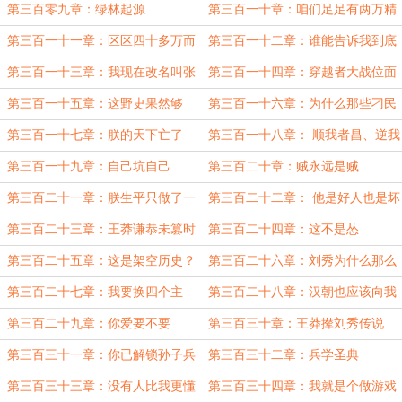
爷啊
第三百零九章：绿林起源
第三百一十章：咱们足足有两万精
兵！稳！
第三百一十一章：区区四十多万而
第三百一十二章：谁能告诉我到底
已，稳
发生了什么
第三百一十三章：我现在改名叫张
第三百一十四章：穿越者大战位面
秀来得及吗？
之子
第三百一十五章：这野史果然够
第三百一十六章：为什么那些刁民
野！
都来反朕
第三百一十七章：朕的天下亡了
第三百一十八章： 顺我者昌、逆我
者亡
第三百一十九章：自己坑自己
第三百二十章：贼永远是贼
第三百二十一章：朕生平只做了一
第三百二十二章： 他是好人也是坏
件坏事
人
第三百二十三章：王莽谦恭未篡时
第三百二十四章：这不是怂
第三百二十五章：这是架空历史？
第三百二十六章：刘秀为什么那么
秀
第三百二十七章：我要换四个主
第三百二十八章：汉朝也应该向我
公！
们称臣了
第三百二十九章：你爱要不要
第三百三十章：王莽撵刘秀传说
第三百三十一章：你已解锁孙子兵
第三百三十二章：兵学圣典
法
第三百三十三章：没有人比我更懂
第三百三十四章：我就是个做游戏