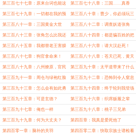
玩
些异世界的土著玩家
第三百七十七章：原来台词也能这
第三百七十八章：三国.......真香
么燃！
第三百七十九章：一切都在我的预
第三百八十章：曹少，你必须玩三
料之中
国
第三百八十一章：三国黄金大世
第三百八十二章：调查妖道张角
第三百八十三章：张角怎么比我还
第三百八十四章：都是骗百姓的把
正派？
戏
第三百八十五章：我都替老王害臊
第三百八十六章：请大汉赴死！
第三百八十七章：狗官拿命来！
第三百八十八章：苍天已死，黄天
当立
第三百八十九章：八州燎原，官民
第三百九十章：太平道带来了什么
对决
第三百九十一章：周仓与绿袍红脸
第三百九十二章：恐怖到令人窒息
狂徒交战
的武力值
第三百九十三章：怎么会有如此勇
第三百九十四章：终于轮到我登场
猛的武将
了
第三百九十五章：可是玄德？
第三百九十六章：织席贩履之辈
第三百九十七章：俺也一样
第三百九十八章：桃子三兄弟
第三百九十九章：何为大丈夫？
第四百章：我真是爱死他了
第四百零一章：脑补的关羽
第四百零二章：快取宗族士谱检看