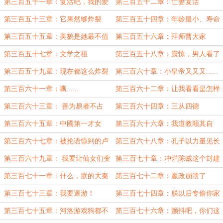
第三百五十一章：复活吧，我的爱
第三百五十二章：亡妻复活
人
第三百五十三章：它果然够炸裂
第三百五十四章：年龄最小、寿命
最短的皇帝
第三百五十五章：美貌是她最不值
第三百五十六章：拜师曹大家
得一提的优点
第三百五十七章：文学之祖
第三百五十八章：震惊，男人看了
会沉默
第三百五十九章：现在都这么炸裂
第三百六十章：小皇帝又又又......
了？
死了？
第三百六十一章：嘶......
第三百六十二章：让我看看是怎样
的惊喜
第三百六十三章： 善为易者不占
第三百六十四章：三从四德
第三百六十五章：中國第一才女
第三百六十六章：我道教顺其自
然，顺的是自己的心
第三百六十七章：被抡语惊到的卢
第三百六十八章：孔子以力量见长
植
第三百六十九章： 我要让仙女们变
第三百七十章：冲烂陈贼这个封建
回正常人！
余孽
第三百七十一章：什么，朕的大秦
第三百七十二章：嬴政崩溃了
亡了？
第三百七十三章：我要退游！
第三百七十四章：朕以后专偷你家
第三百七十五章：河洛游戏狗都不
第三百七十六章：颤抖吧，你们这