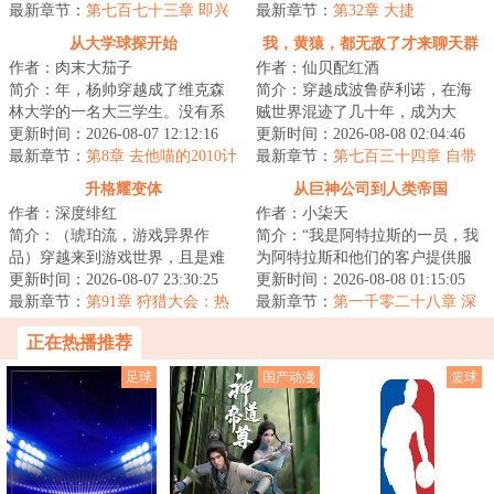
辈子没有金...
最新章节：
第七百七十三章 即兴
核心逻辑...
最新章节：
第32章 大捷
演奏！
从大学球探开始
我，黄猿，都无敌了才来聊天群
作者：肉末大茄子
作者：仙贝配红酒
简介：年，杨帅穿越成了维克森
简介：穿越成波鲁萨利诺，在海
林大学的一名大三学生。没有系
贼世界混迹了几十年，成为大
统，没有天赋，他唯一比其他人
更新时间：2026-08-07 12:12:16
将，实力近乎无敌！秉承着‘抓了
更新时间：2026-08-08 02:04:46
多知道的，是未...
最新章节：
第8章 去他喵的2010计
一辈子海贼，就...
最新章节：
第七百三十四章 自带
划！（加更求月票！）
分量
升格耀变体
从巨神公司到人类帝国
作者：深度绯红
作者：小柒天
简介：（琥珀流，游戏异界作
简介：“我是阿特拉斯的一员，我
品）穿越来到游戏世界，且是难
为阿特拉斯和他们的客户提供服
度最高、生存环境最恶劣的两极
更新时间：2026-08-07 23:30:25
务，我将永远把阿特拉斯的利益
更新时间：2026-08-08 01:15:05
争霸版本。这是最...
最新章节：
第91章 狩猎大会：热
放在第一位，...
最新章节：
第一千零二十八章 深
带风暴
入探查
正在热播推荐
足球
国产动漫
篮球