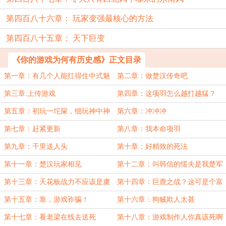
第四百八十六章： 玩家变强最核心的方法
第四百八十五章： 天下巨变
《你的游戏为何有历史感》正文目录
第一章：有几个人能扛得住中式魅
第二章：做楚汉传奇吧
魔？
第三章:上传游戏
第四章：这项羽怎么越打越猛？
第五章：初玩一坨屎，细玩神中神
第六章：冲冲冲
第七章：赶紧更新
第八章：我本命项羽
第九章：千里送人头
第十章：好精致的死法
第十一章：楚汉玩家相见
第十二章：叫韩信的懦夫是我楚军
的人？
第十三章：天花板战力不应该是虞
第十四章：巨鹿之战？这可是个富
姬么
裕仗
第十五章：靠，游戏诈骗！
第十六章：狗贼欺人太甚
第十七章：看老梁在线去送死
第十八章：游戏制作人你真该死啊