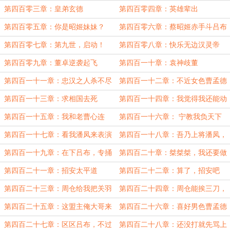
第四百零三章：皇弟玄德
第四百零四章：英雄辈出
第四百零五章：你是昭姬妹妹？
第四百零六章：蔡昭姬赤手斗吕布
第四百零七章：第九世，启动！
第四百零八章：快乐无边汉灵帝
第四百零九章：董卓逆袭起飞
第四百一十章：袁神歧董
第四百一十一章：忠汉之人杀不尽
第四百一十二章：不近女色曹孟德
第四百一十三章：求相国去死
第四百一十四章：我觉得我还能动
第四百一十五章：我和老曹心连
第四百一十六章： 宁教我负天下
心，老曹和我玩脑筋
人，休教天下人负我
第四百一十七章：看我潘凤来表演
第四百一十八章：吾乃上将潘凤，
个大的！
可斩华雄
第四百一十九章：在下吕布，专捅
第四百二十章：桀桀桀，我还要做
义父
吕布的义父
第四百二十一章：招安太平道
第四百二十二章：算了，招安吧
第四百二十三章：周仓给我把关羽
第四百二十四章：周仓能挨三刀，
那厮叉出去
是个人物
第四百二十五章：这盟主俺大哥来
第四百二十六章：喜好男色曹孟德
做
第四百二十七章：区区吕布，不过
第四百二十八章：还没打就先骂上