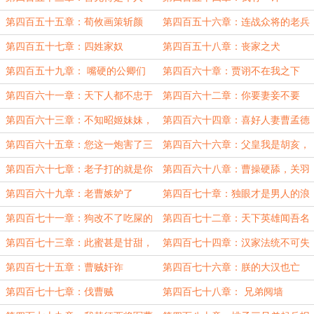
第四百五十五章：荀攸画策斩颜
第四百五十六章：连战众将的老兵
良、诛文丑
油子
第四百五十七章：四姓家奴
第四百五十八章：丧家之犬
第四百五十九章： 嘴硬的公卿们
第四百六十章：贾诩不在我之下
第四百六十一章：天下人都不忠于
第四百六十二章：你要妻妾不要
朕了吗
第四百六十三章：不知昭姬妹妹，
第四百六十四章：喜好人妻曹孟德
可愿与我.....
第四百六十五章：您这一炮害了三
第四百六十六章：父皇我是胡亥，
贤
您打错人了
第四百六十七章：老子打的就是你
第四百六十八章：曹操硬舔，关羽
们这群昏君
脸绿
第四百六十九章：老曹嫉妒了
第四百七十章：独眼才是男人的浪
漫
第四百七十一章：狗改不了吃屎的
第四百七十二章：天下英雄闻吾名
曹孟德
无不丧胆！
第四百七十三章：此蜜甚是甘甜，
第四百七十四章：汉家法统不可失
令朕精力无限呐
第四百七十五章：曹贼奸诈
第四百七十六章：朕的大汉也亡
了？
第四百七十七章：伐曹贼
第四百七十八章： 兄弟阋墙