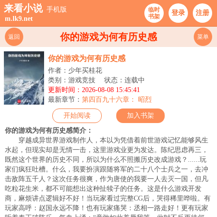
来看小说
手机版
临时
登录
注册
书架
m.lk9.net
你的游戏为何有历史感
返回
菜单
你的游戏为何有历史感
作者：少年买桂花
类别：游戏竞技
状态：连载中
更新时间：2026-08-08 15:45:41
最新章节：
第四百九十六章： 昭烈
开始阅读
加入书架
你的游戏为何有历史感简介：
穿越成异世界游戏制作人，本以为凭借着前世游戏记忆能够风生
水起，但现实却是无情一击，这里游戏业更为发达。陈纪思虑再三，
既然这个世界的历史不同，所以为什么不照搬历史改成游戏？......玩
家们疯狂吐槽。什么，我要扮演跟随将军的二十八个士兵之一，去冲
击敌阵五千人？这次任务很爽，作为唐使的我要一人去灭一国，但凡
吃粒花生米，都不可能想出这种扯犊子的任务。这是什么游戏开发
商，麻烦讲点逻辑好不好！当玩家看过完整CG后，哭得稀里哗啦。有
玩家高呼：赵国永远不降！也有玩家痛哭：丞相一路走好！更有玩家