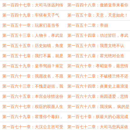
差！
后梦
第一百四十七章：大司马张远列传
第一百四十八章：傲娇皇帝来看你
了
第一百四十九章：牢狱有天子气
第一百五十章：天意，天意如此！
第一百五十一章：玩家们喜当爷
第一百五十二章：帝崩
第一百五十三章：人物卡，孝武皇
第一百五十四章：功过皆巨，孝武
帝
皇帝
第一百五十五章：历史如镜，角度
第一百五十六章：我曹文绝不认
不同，看法不同
输，定要与白起死战到底
第一百五十七章：我打不赢，就是
第一百五十八章：霍光绝对会造
游戏不合理
反！
第一百五十九章：皇帝驾崩？肯定
第一百六十章：孝昭皇帝，最悲情
是霍光杀的
的皇帝
第一百六十一章：我愿改名，不愿
第一百六十二章：不破楼兰终不还
百姓为朕改名
第一百六十三章：不愧是赵括，我
第一百六十四章：炎黄史上最浪漫
白起败的不冤
的情书
第一百六十五章：本宫会珍惜这份
第一百六十六章：南园遗爱，悲情
来之不易的幸福
故事
第一百六十七章：权臣的双面人生
第一百六十八章：我没疯， 疯的是
你们
第一百六十九章：霍显你个毒妇，
第一百七十章：朕最大的心愿完成
受死吧
了
第一百七十一章：大汉公主岂可受
第一百七十二章：大司马您风采依