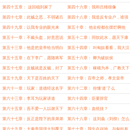
第四十五章： 这回稳到家了
第四十六章：我和吕雉很像
第四十七章：此贼之恶，不弱诸吕
第四十八章：我造反专业户，谁强
谁弱一看便知
第四十九章：以我专业的眼光来
第五十章： 他全程都在摆烂啊他
看，稳！
第五十一章：不戴头盔，好意思说
第五十二章：同饮此水，愿天下康
下棋？
乐
第五十三章：他是把皇帝给当明白
第五十四章： 叫匈奴看看，我大汉
了
将士，皆人人神骏
第五十五章：在下李广，愿随将军
第五十六章： 卿为破奴侯
抗击匈奴
第五十七章：反贼就是反贼，封了
第五十八章： 稼穑为本，广教天下
侯也是反贼
第五十九章：天下是百姓的天下
第六十章：百帝之师，孝文皇帝
第六十一章：玩家：道德经这名字
第六十二章： 你懂'道'了么
就像幼儿读物
第六十三章：李耳为玩家讲道
第六十四章：臣要辞官
第六十五章：吾不爱一人以谢天下
第六十六章：血统挂？
第六十七章：反正是陛下的亲弟弟
第六十八章： 这刘彘（刘彻）怎么
四个字！
第六十九章：大秦帝国强大到覆灭
第七十章：我生在赵地，与匈奴有