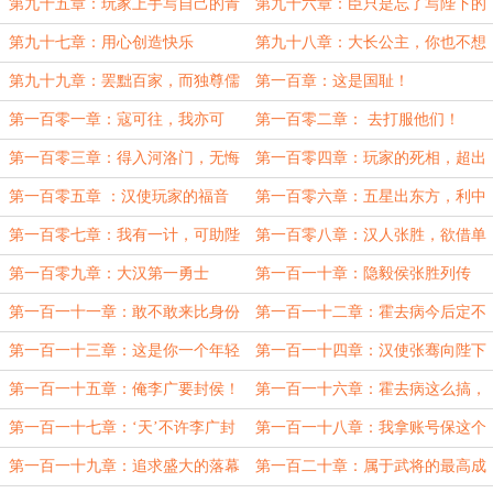
第九十五章：玩家上手写自己的青
第九十六章：臣只是忘了写陛下的
史
功绩而已
第九十七章：用心创造快乐
第九十八章：大长公主，你也不想
皇后被废吧
第九十九章：罢黜百家，而独尊儒
第一百章：这是国耻！
术
第一百零一章：寇可往，我亦可
第一百零二章： 去打服他们！
往！（求订阅）
第一百零三章：得入河洛门，无悔
第一百零四章：玩家的死相，超出
游人生！
陈纪的想象
第一百零五章 ：汉使玩家的福音
第一百零六章：五星出东方，利中
國！
第一百零七章：我有一计，可助陛
第一百零八章：汉人张胜，欲借单
下除单于
于人头一用
第一百零九章：大汉第一勇士
第一百一十章：隐毅侯张胜列传
第一百一十一章：敢不敢来比身份
第一百一十二章：霍去病今后定不
负破奴侯之名望
第一百一十三章：这是你一个年轻
第一百一十四章：汉使张骞向陛下
小将该干的事？
复命
第一百一十五章：俺李广要封侯！
第一百一十六章：霍去病这么搞，
显得我很多余
第一百一十七章：‘天’不许李广封
第一百一十八章：我拿账号保这个
侯
NPC！
第一百一十九章：追求盛大的落幕
第一百二十章：属于武将的最高成