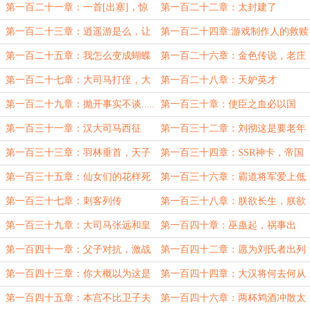
就和荣耀
第一百二十一章：一首[出塞]，惊
第一百二十二章：太封建了
四座
第一百二十三章：逍遥游是么，让
第一百二十四章:游戏制作人的救赎
我看看你有多逍遥
第一百二十五章：我怎么变成蝴蝶
第一百二十六章：金色传说，老庄
了
之道
第一百二十七章：大司马打侄，大
第一百二十八章：天妒英才
将军打妻
第一百二十九章：抛开事实不谈.....
第一百三十章：使臣之血必以国
偿！
第一百三十一章：汉大司马西征
第一百三十二章：刘彻这是要老年
痴呆了吗
第一百三十三章：羽林垂首，天子
第一百三十四章：SSR神卡，帝国
降阶
双壁
第一百三十五章：仙女们的花样死
第一百三十六章：霸道将军爱上低
法
贱婢女的我
第一百三十七章：刺客列传
第一百三十八章：朕欲长生，朕欲
成仙
第一百三十九章：大司马张远和皇
第一百四十章：巫蛊起，祸事出
后通奸！
第一百四十一章：父子对抗，激战
第一百四十二章：愿为刘氏者出列
长安
第一百四十三章：你大概以为这是
第一百四十四章：大汉将何去何从
给朕报喜吧！
第一百四十五章：本宫不比卫子夫
第一百四十六章：两杯鸩酒冲散太