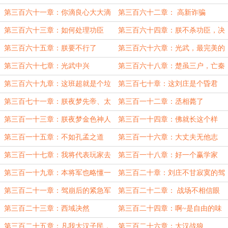
独狼
第三百六十一章：你滴良心大大滴
第三百六十二章： 高新诈骗
坏
第三百六十三章：如何处理功臣
第三百六十四章：朕不杀功臣，决
不食言
第三百六十五章：朕要不行了
第三百六十六章：光武，最完美的
帝王
第三百六十七章：光武中兴
第三百六十八章：楚虽三户，亡秦
必项
第三百六十九章：这班超就是个垃
第三百七十章：这刘庄是个昏君
圾
第三百七十一章：朕夜梦先帝、太
第三百一十二章：丞相薨了
后如平生欢
第三百一十三章：朕夜梦金色神人
第三百一十四章：佛就长这个样
子？
第三百一十五章：不如孔孟之道
第三百一十六章：大丈夫无他志
略，犹当效傅介子立功异域，万里封
第三百一十七章：我将代表玩家去
第三百一十八章：好一个赢学家
侯
找佛教辩论
第三百一十九章：本将军也略懂一
第三百二十章：刘庄不甘寂寞的驾
些拳脚
崩
第三百二十一章：驾崩后的紧急军
第三百二十二章： 战场不相信眼
情
泪，真男人死战不退
第三百二十三章：西域决然
第三百二十四章：啊~是自由的味
道
第三百二十五章：凡我大汉子民，
第三百二十六章：大汉战狼