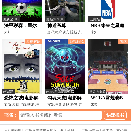
更新至HD
更新第48集
已完结
法甲联赛：里尔
神道帝尊
NBA未来之星邀
VS斯特拉斯堡
未知
唐泽宗,邱轶凡,陈新玥,
请赛 蒙古
未知
王亚琳,刘雪艳,郜晓
20260126
Orkhon Aimag第
影视解说
影视解说
篮球
一高中vs清华附
中20250626
已完结
已完结
更新至HD
恐怖之城[电影解
勾魂天魔[电影解
WCBA常规赛B
说]
文斯·爱德华兹,莱尔·塔
说]
安妮塔·斯金纳,科特·约
组 合肥文旅VS
未知
尔博特,约翰·阿彻
翰逊,RobinDavidso
福建金篮
书名：
20251206
本站若有图片广告属于第三方接入，非本站所为，广告内容与本站无关，不代表