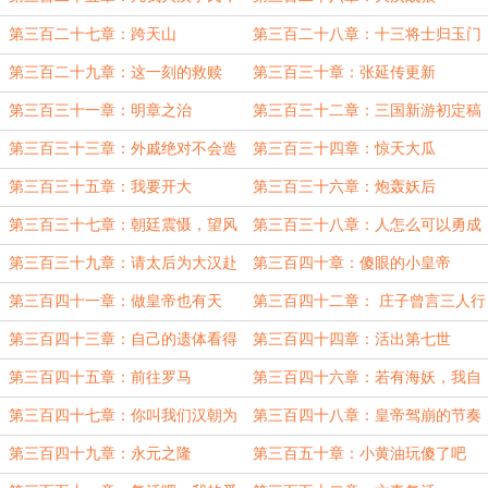
虽远必救
第三百二十七章：跨天山
第三百二十八章：十三将士归玉门
第三百二十九章：这一刻的救赎
第三百三十章：张延传更新
第三百三十一章：明章之治
第三百三十二章：三国新游初定稿
第三百三十三章：外戚绝对不会造
第三百三十四章：惊天大瓜
反！
第三百三十五章：我要开大
第三百三十六章：炮轰妖后
第三百三十七章：朝廷震慑，望风
第三百三十八章：人怎么可以勇成
随旨，无敢违者
这般！
第三百三十九章：请太后为大汉赴
第三百四十章：傻眼的小皇帝
死
第三百四十一章：做皇帝也有天
第三百四十二章： 庄子曾言三人行
赋？
必有我师
第三百四十三章：自己的遗体看得
第三百四十四章：活出第七世
多了也就麻木了
第三百四十五章：前往罗马
第三百四十六章：若有海妖，我自
当诛之
第三百四十七章：你叫我们汉朝为
第三百四十八章：皇帝驾崩的节奏
丝之国？
是怎么回事？
第三百四十九章：永元之隆
第三百五十章：小黄油玩傻了吧