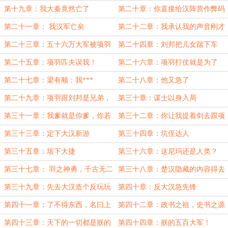
第十九章：我大秦竟然亡了
第二十章：你直接给汉阵营作弊码
吧！
第二十一章： 我汉军亡矣
第二十二章：我承认我的声音刚才
大了一些
第二十三章：五十六万大军被项羽
第二十四章：刘邦把儿女踹下车
三万人突脸了？
了！
第二十五章：项羽匹夫误我！
第二十六章：项羽打仗就是为了
玩？
第二十七章：梁有顺：我***
第二十八章：他又急了
第二十九章：项羽跟刘邦是兄弟，
第三十章：谋士以身入局
他就是奸细
第三十一章：我爹就是你爹，你若
第三十二章：你让我提着剑去跟项
煮你爹，分我一杯羹
羽单挑？
第三十三章：定下大汉新游
第三十四章：坑侄达人
第三十五章：垓下大捷
第三十六章：这尼玛还是人类？
第三十七章： 羽之神勇，千古无二
第三十八章：楚汉隐藏的内容得去
大汉挖？
第三十九章：先去大汉造个反玩玩
第四十章：反大汉急先锋
第四十一章：了不得东西，名曰上
第四十二章：政书之祖，史书之源
古之书
第四十三章：天下的一切都是朕的
第四十四章：朕的五百大军！