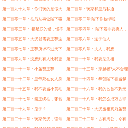
事？
得像傻子？
第一百九十九章：你们玩的是假大
第二百章：玩家和皇后私通
汉
第二百零一章：往后别再让陛下碰
第二百零二章:陛下你被绿啦
你
第二百零三章： 都是朕的错，怪不
第二百零四章： 陛下若非要换人，
到她们身上
为娘便先饿死自己
第二百零五章：大汉就需要王莽这
第二百零六章：送子仙人
样的人才
第二百零七章：王莽所求不过天下
第二百零八章：夫人，我想......
太平
第二百零九章：没想到有人比我更
第二百一十章：我要见先祖
忠于大汉
第二百一十一章：小圣贤王莽
第二百一十三章：穿越者?太不合理
了
第二百一十二章：皇帝死在女人身
第二百一十四章：恭贺陛下喜当爹
上了？
了
第二百一十五章：我不要当小黄毛
第二百一十六章：我的匕首不刺无
名之辈
第二百一十七章：秦王绕柱，张磊
第二百一十八章：我怎么成万古罪
被药箱砸
人了？
第二百一十九章：鬼子？
第二百二十章：大汉丞相真乃圣贤
也
第二百二十一章：玩家代汉，该号
第二百二十二章：古有周公，今有