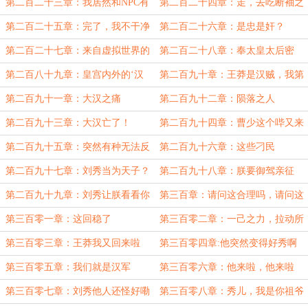
大新
霍帝
第二百二十三章：我居然和NPC有
第二百二十四章：走，去吃断袖之
孩子了
癖的瓜
第二百二十五章：完了，我不干净
第二百二十六章：是忠是奸？
了
第二百二十七章：来自虚拟世界的
第二百二十八章：奉太皇太后密
传销大师
诏，诛杀汉贼王莽
第二百八十九章：皇宫内外的‘汉
第二百九十章：王莽是汉贼，我第
贼’与‘叛贼’
一个不信
第二百九十一章：大汉之痛
第二百九十二章：陨落之人
第二百九十三章：大汉亡了！
第二百九十四章：曹少这个哔又来
啦
第二百九十五章：突然有种无法反
第二百九十六章：这些刁民
驳的羡慕感
第二百九十七章：刘秀当为天子？
第二百九十八章：朕要御驾亲征
第二百九十九章：刘秀让朕看看你
第三百章：请问这合理吗，请问这
有多秀
还有逻辑吗？
第三百零一章：这回稳了
第三百零二章：一己之力，拉动所
有仇恨
第三百零三章：王莽我又回来啦
第三百零四章:他突然变得好秀啊
第三百零五章：我们就是汉军
第三百零六章：他来啦，他来啦
第三百零七章：刘秀他人还怪好嘞
第三百零八章：秀儿，我是你祖爷