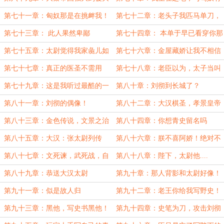
的象征
仇
第七十一章：匈奴那是在挑衅我！
第七十二章：老头子我匹马单刀，
也得把匈奴赶出长城
第七十三章： 此人果然卑鄙
第七十四章： 本单于早已看穿你那
粗浅小计
第七十五章：太尉觉得我家彘儿如
第七十六章：金屋藏娇让我不相信
何？
爱情了
第七十七章：真正的医圣不需用
第七十八章：老臣以为，太子当叫
药！
刘彻！
第七十九章：这是我听过最酷的一
第八十章：刘彻到长城了？
句话
第八十一章：刘彻的偶像！
第八十二章：大汉棋圣，孝景皇帝
第八十三章：金色传说，文景之治
第八十四章：你想青史留名吗
第八十五章：大汉：张太尉列传
第八十六章：朕不喜阿娇！绝对不
娶！
第八十七章：文死谏，武死战，自
第八十八章：陛下，太尉他....
有后人评说
第八十九章：恭送大汉太尉
第九十章：那人背影和太尉好像！
第九十一章：似是故人归
第九十二章：老王你给我写野史！
第九十三章：黑他，写史书黑他！
第九十四章：史笔为刀，攻击刘彻