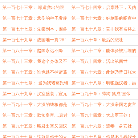
辱！
旧，而小王已垂垂老矣
第一百七十三章： 顺道救出的跟
第一百七十四章：启禀陛下，天佑
班，却是匈奴的天敌！
大汉
第一百七十五章：悲伤的种子发芽
第一百七十六章：好刺眼的昭宣中
了
兴
第一百七十七章：先秦副本，困兽
第一百七十八章：莫非我有名将之
犹斗
资？
第一百七十九章：战国唯一真‘神’
第一百八十章：最后的悲壮
第一百八十一章：赵国永远不降
第一百八十二章：能体验被活埋的
游戏，你们喜欢吗？
第一百八十三章：我这个身体又不
第一百八十四章：活出第四世
争气的长寿了
第一百八十五章：谁也逃不掉诸葛
第一百八十六章：此剑乃昔日张太
丰的弹劾
尉所用！
第一百八十七章： 当为我诸葛氏镇
第一百八十八章：明犯强汉者，虽
族之物
远必诛
第一百八十九章：汉室盛衰，宣元
第一百九十章：舔狗‘笑成’皇帝
为界
第一百九十一章：大汉的钱粮都是
第一百九十二章：大汉帝国之贪官
我的了！
攻略
第一百九十三章：欺负皇帝....真过
第一百九十四章：大忠臣王莽！
瘾
第一百九十五章：昭君出塞又回汉
第一百九十六章：遣妾一身安社
稷，不知何处用将军
第一百九十七章：这就是你干的大
第一百九十八章：你是不是看我长