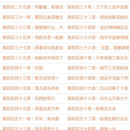
如此
了
第四百二十九章：环眼贼，欺我太
第四百三十章：三个齐上也不是我
甚
的对手！
第四百三十一章：重回九泉召唤文
第四百三十二章：我老刘家居然出
皇帝
了个棋圣！
第四百三十三章：看朕做什么，大
第四百三十四章：这封神榜确定还
秦早亡了
是河洛游戏吗？
第四百三十五章：我的夫君一副衰
第四百三十六章：我可不是娇滴滴
样
的妇人
第四百三十七章：我看你们就是在
第四百三十八章： 完蛋，我被诸侯
想屁吃
包围了
第四百三十九章：他刚才对我笑了
第四百四十章：只有你我三家为大
汉着想
第四百四十一章：茫然
第四百四十二章：桃子三兄弟的高
光
第四百四十三章：誓言还管用？
第四百四十四章：我这不无敌了吗
第四百四十五章：我儿奉先何在
第四百四十六章：怎么召唤了个老
的刘彻
第四百四十七章：刘彻的罪行
第四百四十八章：为什么只有六个
明君
第四百四十九章：郭嘉汝真乃奇
第四百五十章：给我叉出去
才！
第四百五十一章：不对，有问题
第四百五十二章：给我乱棍打出去
第四百五十三章：首先得是个人
第四百五十四章：我有一计