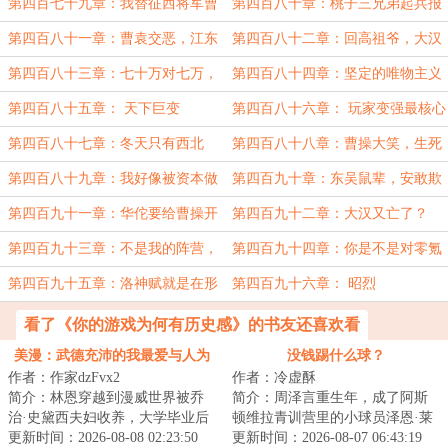
第四百七十九章：我替征西将军曹
第四百八十章：桃子三兄弟起兵报
孟德诛汉贼
仇
第四百八十一章：曹袁交恶，江东
第四百八十二章：回高祖爷，大汉
黑名单
又中兴了
第四百八十三章：七十万对七万，
第四百八十四章：坚定的唯物主义
优势在我
战士无惧一切
第四百八十五章： 天下巨变
第四百八十六章： 玩家变强最核心
的方法
第四百八十七章：冬天只有西北
第四百八十八章：曹操大笑，生死
风，哪来的东南风
难料
第四百八十九章：我好像被资本做
第四百九十章：东吴鼠辈，安敢欺
局了
我
第四百九十一章：华佗要给曹操开
第四百九十二章：大汉又亡了？
颅
第四百九十三章：不是我的阵营，
第四百九十四章：你是不是对零氪
我就退游
有误解？
第四百九十五章：洛神赋就是在形
第四百九十六章： 昭烈
容我
看了《你的游戏为何有历史感》的书友还喜欢看
美漫：武德充沛的我最爱与人为
没钱踢什么球？
作者：作家dzFvx2
作者：冷虚酥
善
简介：林恩穿越到漫威世界被乔
简介：周泽言重生年，成了阿斯
治·史黛西夫妇收养，大学毕业后
顿维拉青训营里的小球员泽恩·莱
成为纽约FBI一员，还以为自己这
更新时间：2026-08-08 02:23:50
德，还激活了“薪球”系统。系统的
更新时间：2026-08-07 06:43:19