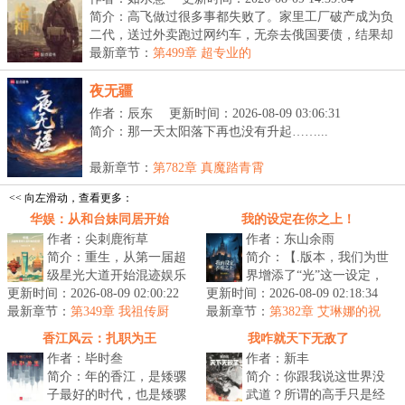
简介：高飞做过很多事都失败了。家里工厂破产成为负
二代，送过外卖跑过网约车，无奈去俄国要债，结果却
被...
最新章节：
第499章 超专业的
夜无疆
作者：辰东
更新时间：2026-08-09 03:06:31
简介：那一天太阳落下再也没有升起……...
最新章节：
第782章 真魔踏青霄
<< 向左滑动，查看更多：
华娱：从和台妹同居开始
我的设定在你之上！
作者：尖刺鹿衔草
作者：东山余雨
简介：重生，从第一届超
简介：【.版本，我们为世
级星光大道开始混迹娱乐
界增添了“光”这一设定，
更新时间：2026-08-09 02:00:22
圈。这一年，周王陶林如
更新时间：2026-08-09 02:18:34
于是便有了光。】【.版
最新章节：
日中天；这一年，众多花
第349章 我祖传厨
最新章节：
本，我们削弱了旧神的活
第382章 艾琳娜的祝
师，颠勺爆炒样样精通
刚展露头角...
福，巅峰状态；让我，先去试试
动范围，...
香江风云：扎职为王
我咋就天下无敌了
【亘古旧神】的成色！
作者：毕时叁
作者：新丰
简介：年的香江，是矮骡
简介：你跟我说这世界没
子最好的时代，也是矮骡
武道？所谓的高手只是经