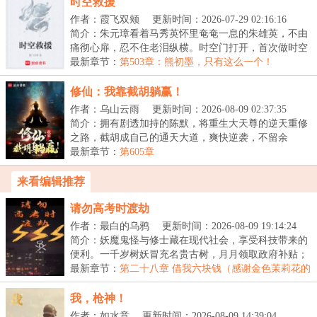
时空救援
作者：霞飞双颊
更新时间：2026-07-29 02:16:16
简介：朱元璋看着马秀英怀里奄奄一息的朱雄英，不由
痛彻心扉，忍不住老泪纵横。时空门打开，首次做时空
救...
最新章节：
第503章：熊初墨，只有这么一个！
修仙：我靠截胡躺赢！
作者：乌山云雨
更新时间：2026-08-09 02:37:35
简介：拥有剧透加持的陈默，将重生大天尊的逆天重修
之路，截胡成自己的通天大道，爽快逆袭，不留余
地！“...
最新章节：
第605章
来看编辑推荐
请勿高考时渡劫
作者：最白的乌鸦
更新时间：2026-08-09 19:14:24
简介：妖魔鬼怪与修士藏在现代社会，享受科技带来的
便利。一千岁树妖冒充名贵古树，月月领取政府补贴；
八...
最新章节：
第二十八章 借我六块钱（感谢金色茉莉花的
盟主）
我，枪神！
作者：如水意
更新时间：2026-08-09 14:39:04