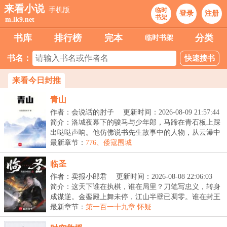
来看小说
手机版
临时
登录
注册
书架
m.lk9.net
书库
排行榜
完本
分类
临时书架
书名：
来看今日封推
青山
作者：会说话的肘子
更新时间：2026-08-09 21:57:44
简介：洛城夜幕下的骏马与少年郎，马蹄在青石板上踩
出哒哒声响。他仿佛说书先生故事中的人物，从云瀑中
来...
最新章节：
776、倭寇围城
临圣
作者：卖报小郎君
更新时间：2026-08-08 22:06:03
简介：这天下谁在执棋，谁在局里？刀笔写忠义，转身
成谋逆。金銮殿上舞未停，江山半壁已凋零。谁在封王
拜...
最新章节：
第一百一十九章 怀疑