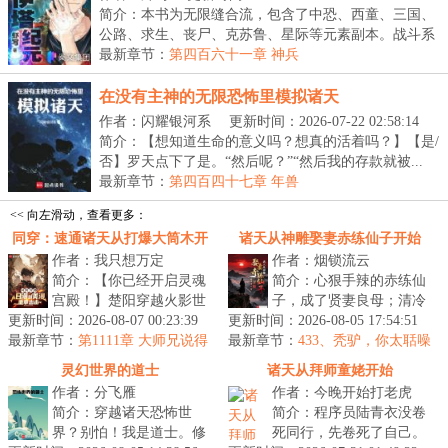
简介：本书为无限缝合流，包含了中恐、西童、三国、
公路、求生、丧尸、克苏鲁、星际等元素副本。战斗系
统...
最新章节：
第四百六十一章 神兵
在没有主神的无限恐怖里模拟诸天
作者：闪耀银河系
更新时间：2026-07-22 02:58:14
简介：【想知道生命的意义吗？想真的活着吗？】【是/
否】罗天点下了是。“然后呢？”“然后我的存款就被...
最新章节：
第四百四十七章 年兽
<< 向左滑动，查看更多：
同穿：速通诸天从打爆大筒木开
诸天从神雕娶妻赤练仙子开始
作者：我只想万定
作者：烟锁流云
始
简介：【你已经开启灵魂
简介：心狠手辣的赤练仙
宫殿！】楚阳穿越火影世
子，成了贤妻良母；清冷
更新时间：2026-08-07 00:23:39
界，成为千手一族一员，
更新时间：2026-08-05 17:54:51
如仙的小龙女，也变得活
最新章节：
但似乎穿越的有点早，穿
第1111章 大师兄说得
最新章节：
泼可爱。还有杨过……看
433、秃驴，你太聒噪
对
越忍村都还...
了！
着自家这个...
灵幻世界的道士
诸天从拜师童姥开始
作者：分飞雁
作者：今晚开始打老虎
简介：穿越诸天恐怖世
简介：程序员陆青衣没卷
界？别怕！我是道士。修
死同行，先卷死了自己。