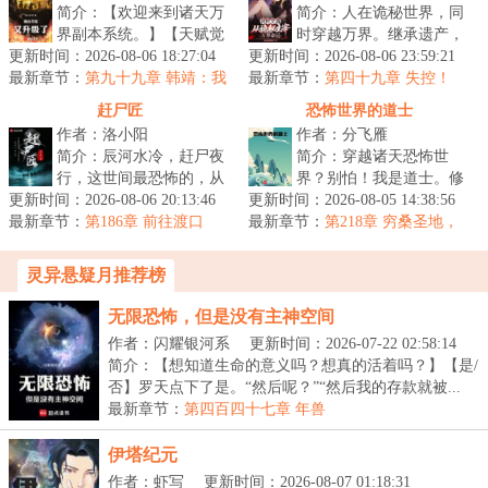
简介：【欢迎来到诸天万
简介：人在诡秘世界，同
界副本系统。】【天赋觉
时穿越万界。继承遗产，
更新时间：2026-08-06 18:27:04
醒中……】【觉醒完
更新时间：2026-08-06 23:59:21
横行诸天。塔罗会，他是
最新章节：
毕！】【恭喜您，觉醒了
第九十九章 韩靖：我
最新章节：
愚者最信赖的挚友。坐忘
第四十九章 失控！
擦，什么情况？（五更求票）
X级本命天赋：...
道，他是红...
赶尸匠
恐怖世界的道士
作者：洛小阳
作者：分飞雁
简介：辰河水冷，赶尸夜
简介：穿越诸天恐怖世
行，这世间最恐怖的，从
界？别怕！我是道士。修
更新时间：2026-08-06 20:13:46
来都不是鬼……...
更新时间：2026-08-05 14:38:56
道抓鬼、镇尸降妖，斩诸
最新章节：
第186章 前往渡口
最新章节：
天妖魔鬼怪。炼丹符箓、
第218章 穷桑圣地，
鲸吞天下
仙神道果，修...
灵异悬疑月推荐榜
无限恐怖，但是没有主神空间
作者：闪耀银河系
更新时间：2026-07-22 02:58:14
简介：【想知道生命的意义吗？想真的活着吗？】【是/
否】罗天点下了是。“然后呢？”“然后我的存款就被...
最新章节：
第四百四十七章 年兽
伊塔纪元
作者：虾写
更新时间：2026-08-07 01:18:31