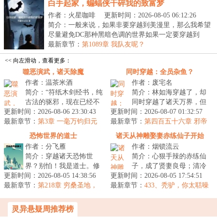
白手起家，蝙蝠侠干碎我的致富梦
作者：火星咖啡
更新时间：2026-08-05 06:12:26
简介：一般来说，如果非要穿越到美漫里，那么我希望
尽量避免DC那种黑暗色调的世界如果一定要穿越到
DC，那...
最新章节：
第1089章 我队友呢？
<< 向左滑动，查看更多：
噬恶演武，诸天除魔
同时穿越：全员杂鱼？
作者：温茶米酒
作者：废宅名
简介：“符纸木剑经书，纯
简介：林如海穿越了，却
古法的驱邪，现在已经不
同时穿越了诸天万界，但
更新时间：2026-08-06 23:30:43
吃香了，就算术士出门，
更新时间：2026-08-07 01:32:57
他穿越的身份，每一个都
最新章节：
都得带个二百斤的香炉防
第3章 一毫万钧归元
最新章节：
是杂鱼。就连同时穿越的
第四百五十六章 邪帝
气，拳出东海挟风雷（4300单
身，你不...
舍利
金手指，也...
恐怖世界的道士
诸天从神雕娶妻赤练仙子开始
更）
作者：分飞雁
作者：烟锁流云
简介：穿越诸天恐怖世
简介：心狠手辣的赤练仙
界？别怕！我是道士。修
子，成了贤妻良母；清冷
更新时间：2026-08-05 14:38:56
道抓鬼、镇尸降妖，斩诸
更新时间：2026-08-05 17:54:51
如仙的小龙女，也变得活
最新章节：
天妖魔鬼怪。炼丹符箓、
第218章 穷桑圣地，
最新章节：
泼可爱。还有杨过……看
433、秃驴，你太聒噪
鲸吞天下
仙神道果，修...
了！
着自家这个...
灵异悬疑周推荐榜