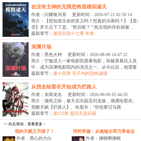
在没有主神的无限恐怖里模拟诸天
作者：闪耀银河系
更新时间：2026-07-22 02:58:14
简介：【想知道生命的意义吗？想真的活着吗？】【是/
否】罗天点下了是。“然后呢？”“然后我的存款就被...
最新章节：
第四百四十七章 年兽
深渊片场
作者：黑色火种
更新时间：2026-08-06 14:47:22
简介：宁恤进入一家电影院观看电影，却被屏幕拉入其
中，成为深渊电影院内的演员之一。从今以后，他需要
不...
最新章节：
第十四章 宅子内的恐怖谜团
从拐走绘梨衣开始成为拦路人
作者：未闻龙名
更新时间：2026-08-06 02:44:20
简介：濒死之际，被天启乐园丢到龙族，偶遇绘梨衣。
觉醒天赋【拦路人】。绘梨衣：“你也要过马路
吗？”关...
最新章节：
第125章 返回天启乐园
<< 向左滑动，查看更多：
我的天赋又升级了！
同时穿越：从诡秘主宰万界命运
作者：黑心的大白
作者：拂晓啊拂晓