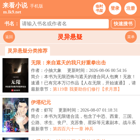
来看小说
手机版
临时
登录
注册
书架
m.lk9.net
书名：
灵异悬疑
返回
菜单
灵异悬疑分类推荐
无限：来自遮天的我只好重拳出击
作者：小抽大象
更新时间：2026-08-06 00:54:16
简介：本书为无限恐怖与遮天的缝合同人包爽！无敌！
速通！已有完本万订作品【人在无限，开始速通】，请
放...
最新章节：
第119章 我要助你们修行【求月票】
伊塔纪元
作者：虾写
更新时间：2026-08-07 01:18:31
简介：本书为无限缝合流，包含了中恐、西童、三国、
公路、求生、丧尸、克苏鲁、星际等元素副本。战斗系
统...
最新章节：
第四百六十一章 神兵