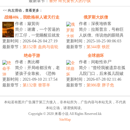
最新章节：
番外 终究要长大的小孩
<< 向左滑动，查看更多：
战锤40k，我欧格林人诸天行走
俄罗斯大妖僧
作者：簸箕街
作者：深夜地铁客
简介：谢庸，一个苦逼的
简介：拉斯普京，号称巨
打工仔，一觉睡醒后就发
人妖僧。传说他的眼睛具
更新时间：2026-04-26 04:27:19
现自己竟然待在了牢里，
更新时间：2025-10-25 00:06:03
有神奇的魔力，能够让女
最新章节：
但这可不是一般的牢
第152章 血肉与齿轮
最新章节：
人对他神魂颠倒，他甚至
第344章 铁匠
里……至于为什...
与俄国皇后...
绝命手游
全球崩坏
作者：奥比椰
作者：间歇性诈尸
简介：开局啥都没有，老
简介：“曾经我被遗弃在孤
婆孩子全靠捡。《恐怖
儿院门口，后来孤儿院破
更新时间：2021-09-10 21:17:54
城》，号称史上最恐怖的
更新时间：2026-07-28 02:11:46
产了”“曾经我上过一个幼
最新章节：
手游。没人玩？不要紧。
第132章 替罪羊
最新章节：
儿园，后来这家幼儿园倒
第986章 胖子危
日薪三百起步...
闭了”...
本站若有图片广告属于第三方接入，非本站所为，广告内容与本站无关，不代表
本站立场，请谨慎阅读。
Copyright © 2020 来看小说 All Rights Reserved.kk
SiteMap