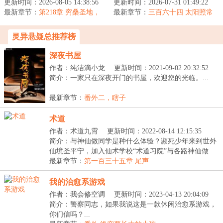
更新时间：2026-08-05 14:38:56
道抓鬼、镇尸降妖，斩诸
更新时间：2026-07-31 01:49:22
落地天龙世界，捡到野生
最新章节：
天妖魔鬼怪。炼丹符箓、
第218章 穷桑圣地，
最新章节：
童姥，武技一点就通，心
三百六十四 太阳照常
鲸吞天下
仙神道果，修...
升起（大结局）
法一看就明...
灵异悬疑总推荐榜
深夜书屋
作者：纯洁滴小龙
更新时间：2021-09-02 20:32:52
简介：一家只在深夜开门的书屋，欢迎您的光临。...
最新章节：
番外二，瞎子
术道
作者：术道九霄
更新时间：2022-08-14 12:15:35
简介：与神仙做同学是种什么体验？濒死少年来到世外
仙境圣平宁，加入仙术学校“术道习院”与各路神仙做
同...
最新章节：
第一百三十五章 尾声
我的治愈系游戏
作者：我会修空调
更新时间：2023-04-13 20:04:09
简介：警察同志，如果我说这是一款休闲治愈系游戏，
你们信吗？...