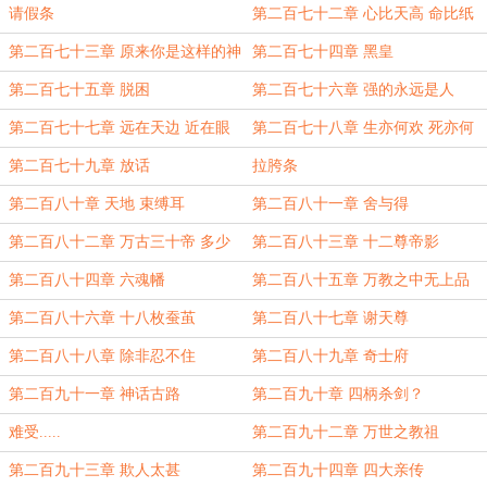
请假条
第二百七十二章 心比天高 命比纸
薄
第二百七十三章 原来你是这样的神
第二百七十四章 黑皇
王
第二百七十五章 脱困
第二百七十六章 强的永远是人
第二百七十七章 远在天边 近在眼
第二百七十八章 生亦何欢 死亦何
前
惧
第二百七十九章 放话
拉胯条
第二百八十章 天地 束缚耳
第二百八十一章 舍与得
第二百八十二章 万古三十帝 多少
第二百八十三章 十二尊帝影
圣贤尘灰中
第二百八十四章 六魂幡
第二百八十五章 万教之中无上品
古来唯道独称尊
第二百八十六章 十八枚蚕茧
第二百八十七章 谢天尊
第二百八十八章 除非忍不住
第二百八十九章 奇士府
第二百九十一章 神话古路
第二百九十章 四柄杀剑？
难受.....
第二百九十二章 万世之教祖
第二百九十三章 欺人太甚
第二百九十四章 四大亲传