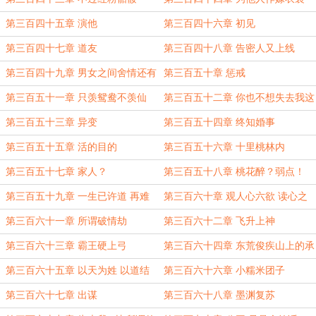
第三百四十五章 演他
第三百四十六章 初见
第三百四十七章 道友
第三百四十八章 告密人又上线
第三百四十九章 男女之间舍情还有
第三百五十章 惩戒
义
第三百五十一章 只羡鸳鸯不羡仙
第三百五十二章 你也不想失去我这
个道友吧
第三百五十三章 异变
第三百五十四章 终知婚事
第三百五十五章 活的目的
第三百五十六章 十里桃林内
第三百五十七章 家人？
第三百五十八章 桃花醉？弱点！
第三百五十九章 一生已许道 再难
第三百六十章 观人心六欲 读心之
许卿
能
第三百六十一章 所谓破情劫
第三百六十二章 飞升上神
第三百六十三章 霸王硬上弓
第三百六十四章 东荒俊疾山上的承
诺
第三百六十五章 以天为姓 以道结
第三百六十六章 小糯米团子
缘
第三百六十七章 出谋
第三百六十八章 墨渊复苏