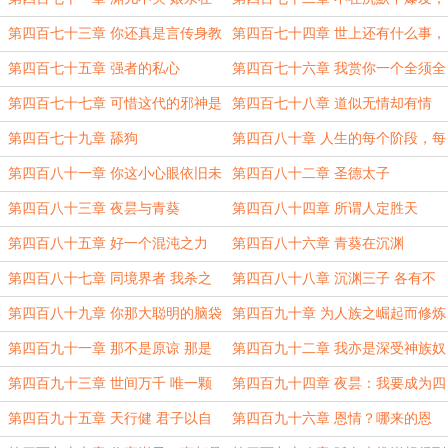
这
就在沉默中灭亡的慷慨悲歌
第四百七十三章 你还真是言传身教
第四百七十四章 世上还有什么事，
的好呐
比修炼变强更有意义
第四百七十五章 强者的私心
第四百七十六章 我赏你一个全须全
尾
第四百七十七章 可惜这代的邪神是
第四百七十八章 道似无情却有情
个睁眼瞎
有情无情存乎一心
第四百七十九章 舔狗
第四百八十章 人生的每个阶段，每
个经历，都会有新的观点，新的看法
第四百八十一章 你这小心眼依旧未
第四百八十二章 圣德太子
变
第四百八十三章 夜昙与青葵
第四百八十四章 所谓人定胜天
第四百八十五章 好一个混沌之力
第四百八十六章 青葵在沉渊
第四百八十七章 同境界者 我杀之
第四百八十八章 沉渊三子 各有不
如拔草
同
第四百八十九章 你那大聪明的脑袋
第四百九十章 为人族之崛起而修炼
不要乱动
第四百九十一章 那不是原谅 那是
第四百九十二章 我亦是深受神族奴
算了
役压迫的可怜人
第四百九十三章 世间万千 唯一颗
第四百九十四章 夜昙：我要成为四
自强之心不可负
界最强，统领四界
第四百九十五章 天行健 君子以自
第四百九十六章 恩情？哪来的恩