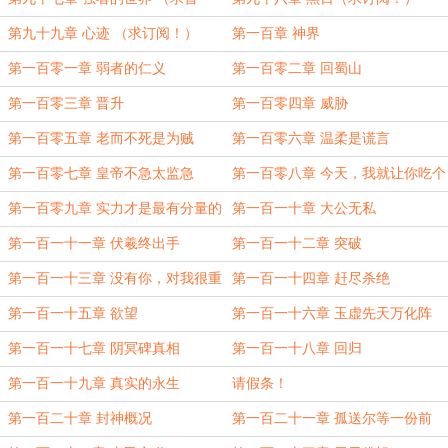
订！）
第九十九章 心迹 （求订阅！）
第一百章 神界
第一百零一章 弱者的仁义
第一百零二章 回蜀山
第一百零三章 晋升
第一百零四章 威胁
第一百零五章 老而不死是为贼
第一百零六章 温柔是谎言
第一百零七章 皇帝不急太监急
第一百零八章 今天，我就让你吃个
够
第一百零九章 实力才是最有分量的
第一百一十章 大公无私
语言
第一百一十一章 伏羲终出手
第一百一十二章 突破
第一百一十三章 没有你，对我很重
第一百一十四章 赶尽杀绝
要
第一百一十五章 欲望
第一百一十六章 玉虚先天万化阵
第一百一十七章 阴冥碑真相
第一百一十八章 回归
第一百一十九章 真实的永生
请假条！
第一百二十章 封神概况
第一百二十一章 孤送尔等一份前