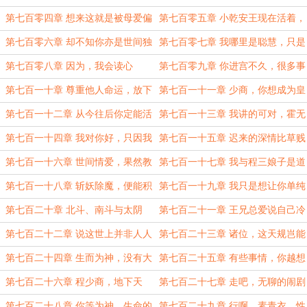
的那么好，但也不会像你想象的那么
让我自己觉得，我一出生便是个笑话
第七百零四章 想来这就是被母爱偏
第七百零五章 小乾安王现在活着，
糟
疼的滋味吧
就只比死人多一口气，这说法倒是很
第七百零六章 却不知你亦是世间独
第七百零七章 我哪里是聪慧，只是
有意思
有，可遇不可求
有自知之明
第七百零八章 因为，我会读心
第七百零九章 你进宫不久，很多事
都不知情，需事事都留一个心眼
第七百一十章 尊重他人命运，放下
第七百一十一章 少商，你想成为皇
助人情结，避免自我感动
后吗
第七百一十二章 从今往后你定能活
第七百一十三章 我讲的可对，霍无
的恣意自由
伤
第七百一十四章 我对你好，只因我
第七百一十五章 迟来的深情比草贱
想，就如我决意离开你，只因我喜欢
第七百一十六章 世间情爱，果然教
第七百一十七章 我与程三娘子是道
人为之奈何
缘，与你则是......孽缘
第七百一十八章 斩妖除魔，便能积
第七百一十九章 我只是想让你单纯
攒功德，成仙了道，那我不成仙，谁
的做你自己
第七百二十章 北斗、南斗与太阴
第七百二十一章 王兄总爱说自己冷
能成仙
血无情
第七百二十二章 说这世上并非人人
第七百二十三章 诸位，这天规岂能
都能遇到心爱之人
违反，这天法岂能不依
第七百二十四章 生而为神，没有大
第七百二十五章 有些事情，你越想
爱之心，尽有些自私为己的小情小爱
阻止，反倒会促成事情的发展
第七百二十六章 程少商，地下天
第七百二十七章 走吧，无聊的闹剧
上，你与我作对了五百载，当真好的
该结束了
第七百二十八章 你等为神，生命的
第七百二十九章 行啊，素青衣，性