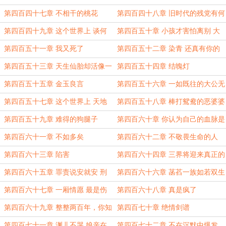
偏私为己之情
第四百四十七章 不相干的桃花
第四百四十八章 旧时代的残党有何
资格踏上新时代的大船
第四百四十九章 这个世界上 谈何
第四百五十章 小孩才害怕离别 大
对错 孰对孰错
人只计划重逢
第四百五十一章 我又死了
第四百五十二章 染青 还真有你的
第四百五十三章 天生仙胎却活像一
第四百五十四章 结魄灯
颗又闲又懒的盐鸭蛋
第四百五十五章 金玉良言
第四百五十六章 一如既往的大公无
私
第四百五十七章 这个世界上 天地
第四百五十八章 棒打鸳鸯的恶婆婆
万灵 无论贵贱 都有生存的权利
第四百五十九章 难得的狗腿子
第四百六十章 你认为自己的血脉是
罪孽
第四百六十一章 不如多矣
第四百六十二章 不敬畏生命的人
不配拥有生命
第四百六十三章 陷害
第四百六十四章 三界将迎来真正的
主人
第四百六十五章 罪责说安就安 刑
第四百六十六章 菡萏一族如若双生
罚说免就免
必是一强一弱
第四百六十七章 一厢情愿 最是伤
第四百六十八章 真是疯了
人
第四百六十九章 整整两百年，你知
第四百七十章 绝情剑谱
道我是怎么过来的吗
第四百七十一章 渊儿不哭 娘亲在
第四百七十二章 不在沉默中爆发，