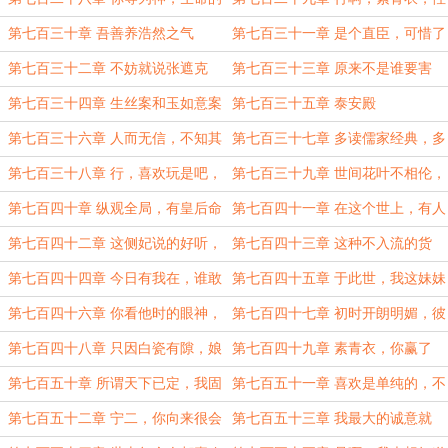
很
意义便在于为众生排忧解难
灵之光四分，你果真会玩
第七百三十章 吾善养浩然之气
第七百三十一章 是个直臣，可惜了
第七百三十二章 不妨就说张遮克
第七百三十三章 原来不是谁要害
妻，是天煞孤星之命
她，而是谁都要害她
第七百三十四章 生丝案和玉如意案
第七百三十五章 泰安殿
第七百三十六章 人而无信，不知其
第七百三十七章 多读儒家经典，多
可也，大车无輗，小车无軏，其何以
行好事，若有机缘，自会蕴养而出
第七百三十八章 行，喜欢玩是吧，
第七百三十九章 世间花叶不相伦，
行之哉
索性就玩个痛快，我不好过，你也别
花入金盆叶做尘
第七百四十章 纵观全局，有皇后命
第七百四十一章 在这个世上，有人
想好过
是姜雪宁
把鱼目当珍珠，有人弃璞玉如敝履
第七百四十二章 这侧妃说的好听，
第七百四十三章 这种不入流的货
其实谁人不知，那就是妾
色，你都震慑不住，你让本王说你什
第七百四十四章 今日有我在，谁敢
第七百四十五章 于此世，我这妹妹
么才好
扰了你的冠礼，我灭他满门
便是我心中唯一的净土
第七百四十六章 你看他时的眼神，
第七百四十七章 初时开朗明媚，彼
便像极了我看你时的眼神
时沉稳内敛，成长大抵就是让人越来
第七百四十八章 只因白瓷有隙，娘
第七百四十九章 素青衣，你赢了
越安静
娘......
第七百五十章 所谓天下已定，我固
第七百五十一章 喜欢是单纯的，不
当烹
喜欢才会权衡利弊
第七百五十二章 宁二，你向来很会
第七百五十三章 我最大的诚意就