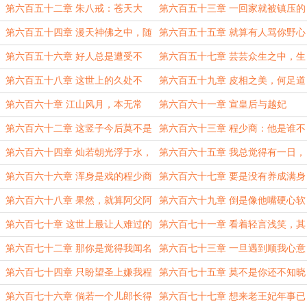
在
模样，倒是让我想起了一个故人
这么大
第六百五十二章 朱八戒：苍天大
第六百五十三章 一回家就被镇压的
地，谁懂啊，我竟然还要去救自己的
牛魔王
第六百五十四章 漫天神佛之中，随
第六百五十五章 就算有人骂你野心
情敌
意拉出十个，其中九个都是取死有道
勃勃，但我独爱你灵魂有火
第六百五十六章 好人总是遭受不
第六百五十七章 芸芸众生之中，生
之徒
幸，而坏人却总是得到好处
存的意义在于取悦自己
第六百五十八章 这世上的久处不
第六百五十九章 皮相之美，何足道
厌，哪里是什么比较空泛的爱，而是
哉
第六百六十章 江山风月，本无常
第六百六十一章 宣皇后与越妃
都在用心
主，闲者便是主
第六百六十二章 这竖子今后莫不是
第六百六十三章 程少商：他是谁不
真要练出一个立地成仙
重要，能给我们带来什么，才是最重
第六百六十四章 灿若朝光浮于水，
第六百六十五章 我总觉得有一日，
要的
静如温风梳柳色
就算是你，我也能打趴下
第六百六十六章 浑身是戏的程少商
第六百六十七章 要是没有养成满身
尖刺的心性，大抵也等不到自己的阿
第六百六十八章 果然，就算阿父阿
第六百六十九章 倒是像他嘴硬心软
父阿母
母归来，又能如何
的性子
第六百七十章 这世上最让人难过的
第六百七十一章 看着轻言浅笑，其
事，就是知其不可奈何，而安之若命
实心性最是寡淡冷漠
第六百七十二章 那你是觉得我闻名
第六百七十三章 一旦遇到顺我心意
天下好，还是默默无闻好
的，须得牢牢拽在手心
第六百七十四章 只盼望圣上嫌我程
第六百七十五章 莫不是你还不知晓
氏门第低，不允这桩婚事
送你玉佩的友人，乃是当今的四皇子
第六百七十六章 倘若一个儿郎长得
第六百七十七章 想来老王妃年事已