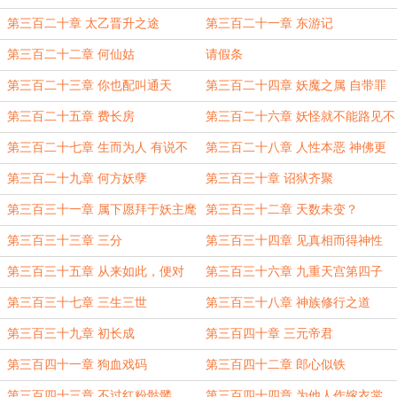
皇
第三百二十章 太乙晋升之途
第三百二十一章 东游记
第三百二十二章 何仙姑
请假条
第三百二十三章 你也配叫通天
第三百二十四章 妖魔之属 自带罪
孽
第三百二十五章 费长房
第三百二十六章 妖怪就不能路见不
平 出手相助？
第三百二十七章 生而为人 有说不
第三百二十八章 人性本恶 神佛更
的权利
甚
第三百二十九章 何方妖孽
第三百三十章 诏狱齐聚
第三百三十一章 属下愿拜于妖主麾
第三百三十二章 天数未变？
下
第三百三十三章 三分
第三百三十四章 见真相而得神性
第三百三十五章 从来如此，便对
第三百三十六章 九重天宫第四子
么？
墨蛟
第三百三十七章 三生三世
第三百三十八章 神族修行之道
第三百三十九章 初长成
第三百四十章 三元帝君
第三百四十一章 狗血戏码
第三百四十二章 郎心似铁
第三百四十三章 不过红粉骷髅
第三百四十四章 为他人作嫁衣裳