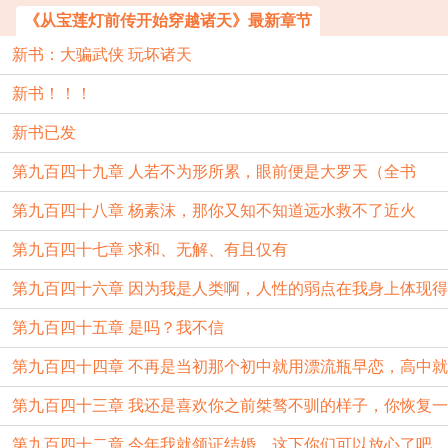
《从宝莲灯前传开始穿越诸天》最新章节
新书：大骗武侠 玩坏诸天
新书！！！
新书已发
第九百四十九章 人若不为形所累，眼前便是大罗天（全书
第九百四十八章 杨素沫，那你又知不知道远水救不了近火
完）
第九百四十七章 求和、无解、有且仅有
第九百四十六章 因为我是人类啊，人性的弱点在我身上体现得
第九百四十五章 是吗？我不信
淋漓尽致
第九百四十四章 不再是当初那个初中就用漂流瓶早恋，高中就
第九百四十三章 我还是喜欢你之前桀骜不驯的样子，你恢复一
暗恋的许红豆了
第九百四十二章 今年我就领证结婚，这下你们可以放心了吧
下