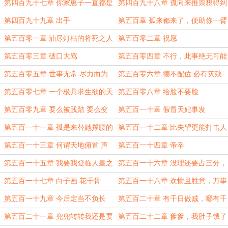
强不息
情！
第四百九十七章 你家崽子一直都是
第四百九十八章 孤向来推崇想得到
这么勇的吗
什么，就须得付出什么
第四百九十九章 出手
第五百章 孤来都来了，便助你一臂
之力
第五百零一章 油尽灯枯的将死之人
第五百零二章 祝愿
何必言谢
第五百零三章 破口大骂
第五百零四章 不行，此事绝无可能
第五百零五章 世事无常 尽力而为
第五百零六章 德不配位 必有灾殃
第五百零七章 一个极具求生欲的天
第五百零八章 给脸不要脸
道
第五百零九章 要么被践踏 要么变
第五百一十章 假冒天妃事发
强大
第五百一十一章 孤是来替她撑腰的
第五百一十二章 比失望更能打击人
不是来主持公道的
的就是复燃的希望再度熄灭
第五百一十三章 何谓天地俯首 声
第五百一十四章 帝辛
震四界
第五百一十五章 我要我登临人皇之
第五百一十六章 没理还要占三分，
日，便是人族问鼎四界之时
得理为什么要饶人
第五百一十七章 白子画 花千骨
第五百一十八章 欢愉且胜意，万事
皆可期
第五百一十九章 今后定当不负长
第五百二十章 有千日做贼，哪有千
留，不负六界，不负众生
日防贼
第五百二十一章 兜兜转转我还是要
第五百二十二章 爹爹，我肚子饿了