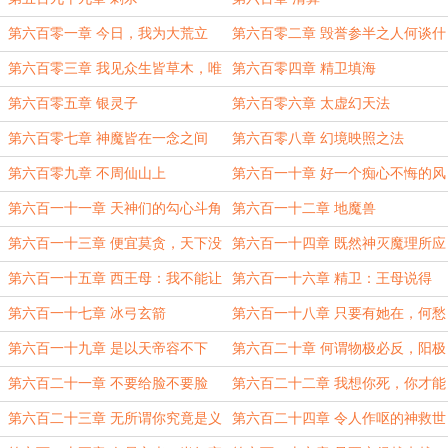
第六百零一章 今日，我为大荒立
第六百零二章 毁誉参半之人何谈什
道，开古今未有之世
么宏图
第六百零三章 我见众生皆草木，唯
第六百零四章 精卫填海
有见你是青山
第六百零五章 银灵子
第六百零六章 太虚幻天法
第六百零七章 神魔皆在一念之间
第六百零八章 幻境映照之法
第六百零九章 不周仙山上
第六百一十章 好一个痴心不悔的风
神
第六百一十一章 天神们的勾心斗角
第六百一十二章 地魔兽
开始了，请诸位尽情发挥
第六百一十三章 便宜莫贪，天下没
第六百一十四章 既然神灭魔理所应
有免费的午餐
当，那么魔杀神，也应是天理循环
第六百一十五章 西王母：我不能让
第六百一十六章 精卫：王母说得
这解救炎帝的唯一希望就此破灭
对，我不能相信他们的话
第六百一十七章 冰弓玄箭
第六百一十八章 只要有她在，何愁
炎帝不死
第六百一十九章 是以天帝容不下
第六百二十章 何谓物极必反，阳极
我，也得容，容得下我，更得容
生阴之理
第六百二十一章 不要给脸不要脸
第六百二十二章 我想你死，你才能
死，我让你生，你就必须生
第六百二十三章 无所谓你究竟是义
第六百二十四章 令人作呕的神救世