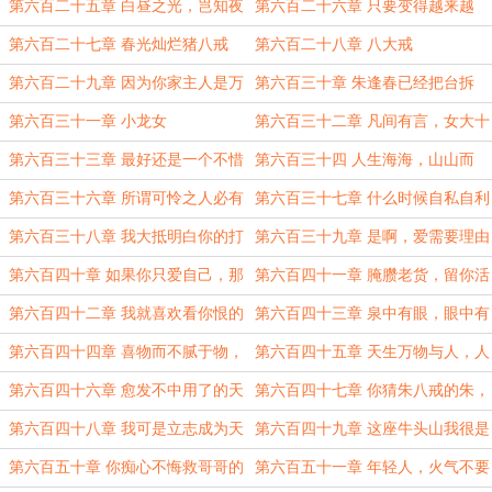
和，还是炎帝
人论
第六百二十五章 白昼之光，岂知夜
第六百二十六章 只要变得越来越
色之深
强，这个世界都会开始对他温柔
第六百二十七章 春光灿烂猪八戒
第六百二十八章 八大戒
第六百二十九章 因为你家主人是万
第六百三十章 朱逢春已经把台拆
古难遇的修仙奇才
了，这该怎么办
第六百三十一章 小龙女
第六百三十二章 凡间有言，女大十
八变，男的当然也不逞多让
第六百三十三章 最好还是一个不惜
第六百三十四 人生海海，山山而
魂飞魄散，也要射灭太阳的英雄
川，不过尔尔，唯道是真
第六百三十六章 所谓可怜之人必有
第六百三十七章 什么时候自私自利
可恨之处，可恨之人必有可悲之苦
也能说的如此冠冕堂
第六百三十八章 我大抵明白你的打
第六百三十九章 是啊，爱需要理由
算，料想这就是白月光的威力
吗
第六百四十章 如果你只爱自己，那
第六百四十一章 腌臜老货，留你活
就没什么可以伤害你
着，只会污了俺花果山的灵气
第六百四十二章 我就喜欢看你恨的
第六百四十三章 泉中有眼，眼中有
我咬牙切齿，却又奈何不了我的样子
泉，定海只须海中寻，解铃还须系铃
第六百四十四章 喜物而不腻于物，
第六百四十五章 天生万物与人，人
人
忠情而不陷于情
无一物与天
第六百四十六章 愈发不中用了的天
第六百四十七章 你猜朱八戒的朱，
庭
为什么不是猪头的猪
第六百四十八章 我可是立志成为天
第六百四十九章 这座牛头山我很是
下第一痴情郎，三界第一大情圣的存
喜欢，从今以后，它是我的了
第六百五十章 你痴心不悔救哥哥的
第六百五十一章 年轻人，火气不要