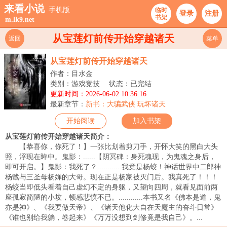
来看小说
手机版
临时
登录
注册
书架
m.lk9.net
从宝莲灯前传开始穿越诸天
返回
菜单
从宝莲灯前传开始穿越诸天
作者：目水金
类别：游戏竞技
状态：已完结
更新时间：2026-06-02 10:36:16
最新章节：
新书：大骗武侠 玩坏诸天
开始阅读
加入书架
从宝莲灯前传开始穿越诸天简介：
【恭喜你，你死了！】一张比划着剪刀手，开怀大笑的黑白大头
照，浮现在眸中。鬼影：......【阴冥碑：身死魂现，为鬼魂之身后，
即可开启。】鬼影：我死了？............我竟是杨蛟！神话世界中二郎神
杨戬与三圣母杨婵的大哥。现在正是杨家被灭门后。我真死了！！！
杨蛟当即低头看着自己虚幻不定的身躯，又望向四周，就看见面前两
座孤寂简陋的小坟，顿感悲愤不已。............本书又名《佛本是道，鬼
亦是神》、《我要做天帝》、《诸天他化大自在天魔主的奋斗日常》
《谁也别给我躺，卷起来》《万万没想到剑修竟是我自己》。...