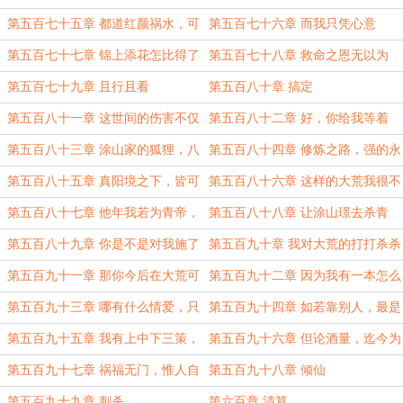
勉的份上，这个忙，六哥帮了
的就是钱货两讫
第五百七十五章 都道红颜祸水，可
第五百七十六章 而我只凭心意
男人祸水起来，也不遑多让
第五百七十七章 锦上添花怎比得了
第五百七十八章 救命之恩无以为
雪中送炭
报，只能以身相许
第五百七十九章 且行且看
第五百八十章 搞定
第五百八十一章 这世间的伤害不仅
第五百八十二章 好，你给我等着
仅是以恶之名，很多伤害都是以爱之
第五百八十三章 涂山家的狐狸，八
第五百八十四章 修炼之路，强的永
名
百个心眼子是代代相传
远是人，而不是所谓的功法秘术
第五百八十五章 真阳境之下，皆可
第五百八十六章 这样的大荒我很不
斩之
喜欢
第五百八十七章 他年我若为青帝，
第五百八十八章 让涂山璟去杀青
报与桃花一处开
帝，自己杀自己？倒是很有想法
第五百八十九章 你是不是对我施了
第五百九十章 我对大荒的打打杀杀
什么幻术啊？
不感兴趣
第五百九十一章 那你今后在大荒可
第五百九十二章 因为我有一本怎么
是要多出一场笑谈了
都翻不完，并能给我带来惊喜的书
第五百九十三章 哪有什么情爱，只
第五百九十四章 如若靠别人，最是
不过是权衡利弊罢了
缥缈虚幻，如镜花水月一般虚幻和短
第五百九十五章 我有上中下三策，
第五百九十六章 但论酒量，迄今为
暂
定能让我们结成相伴一生的夫妻
止，我还未逢对手
第五百九十七章 祸福无门，惟人自
第五百九十八章 倾仙
召，善恶之报，如影随形
第五百九十九章 刺杀
第六百章 清算