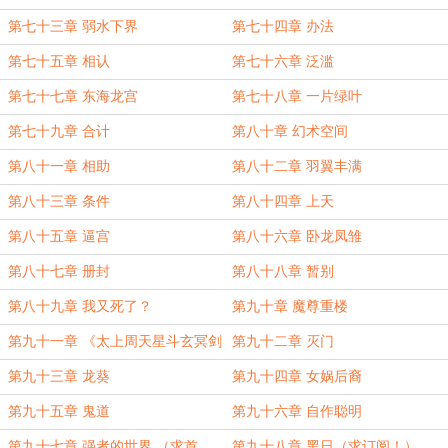
第七十三章 弱水下界
第七十四章 办法
第七十五章 相认
第七十六章 泛滥
第七十七章 东海龙宫
第七十八章 一片绿叶
第七十九章 合计
第八十章 幻术空间
第八十一章 相助
第八十二章 羽翼丰满
第八十三章 条件
第八十四章 上天
第八十五章 逼宫
第八十六章 卧龙凤雏
第八十七章 册封
第八十八章 暂别
第八十九章 我又死了？
第九十章 魔尊重楼
第九十一章 《太上周天星斗玄冥剑
第九十二章 灭门
经》
第九十三章 龙葵
第九十四章 女娲后裔
第九十五章 鬼道
第九十六章 自作聪明
第九十七章 强者的世界 （求首
第九十八章 黑日（求订阅！）