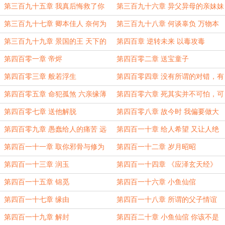
情心 不过虚妄
第三百九十五章 我真后悔救了你
第三百九十六章 异父异母的亲妹妹
第三百九十七章 卿本佳人 奈何为
第三百九十八章 何谈辜负 万物本
贼
就互相辜负
第三百九十九章 景国的王 天下的
第四百章 逆转未来 以毒攻毒
法
第四百零一章 帝烬
第四百零二章 送宝童子
第四百零三章 般若浮生
第四百零四章 没有所谓的对错，有
的只是强弱而已
第四百零五章 命犯孤煞 六亲缘薄
第四百零六章 死其实并不可怕，可
怕的是像死一样地活着
第四百零七章 送他解脱
第四百零八章 故今时 我偏要做大
恶之人 行大善之事
第四百零九章 愚蠢给人的痛苦 远
第四百一十章 给人希望 又让人绝
胜于命运
望
第四百一十一章 取你邪骨与修为
第四百一十二章 岁月昭昭
成就我身
第四百一十三章 润玉
第四百一十四章 《应泽玄天经》
第四百一十五章 锦觅
第四百一十六章 小鱼仙倌
第四百一十七章 缘由
第四百一十八章 所谓的父子情谊
不及权利万一
第四百一十九章 解封
第四百二十章 小鱼仙倌 你该不是