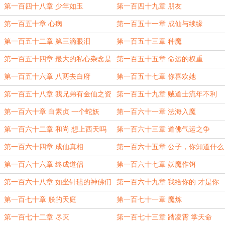
第一百四十八章 少年如玉
第一百四十九章 朋友
第一百五十章 心病
第一百五十一章 成仙与续缘
第一百五十二章 第三滴眼泪
第一百五十三章 种魔
第一百五十四章 最大的私心杂念是
第一百五十五章 命运的权重
情
第一百五十六章 八两去白府
第一百五十七章 你喜欢她
第一百五十八章 我兄弟有金仙之资
第一百五十九章 贼道士流年不利
第一百六十章 白素贞 一个蛇妖
第一百六十一章 法海入魔
第一百六十二章 和尚 想上西天吗
第一百六十三章 道佛气运之争
第一百六十四章 成仙真相
第一百六十五章 公子，你知道什么
是意外吗
第一百六十六章 终成道侣
第一百六十七章 妖魔作饵
第一百六十八章 如坐针毡的神佛们
第一百六十九章 我给你的 才是你
的
第一百七十章 朕的天庭
第一百七十一章 魔炼
第一百七十二章 尽灭
第一百七十三章 踏凌霄 掌天命