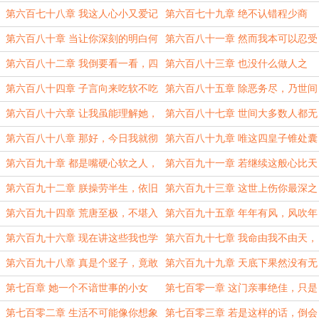
足够好看，就算因此陷入刀光剑影又
高，也处置不好我们小辈的事
第六百七十八章 我这人心小又爱记
第六百七十九章 绝不认错程少商
有何妨
仇
第六百八十章 当让你深刻的明白何
第六百八十一章 然而我本可以忍受
为钱财乃身外之物
黑暗，直到我见过光明，又如何肯甘
第六百八十二章 我倒要看一看，四
第六百八十三章 也没什么做人之
心
殿下是信我，还是信你们
道，我只知道一报还一报
第六百八十四章 子言向来吃软不吃
第六百八十五章 除恶务尽，乃世间
硬，陛下该不会是想拿程家四娘子做
之幸
第六百八十六章 让我虽能理解她，
第六百八十七章 世间大多数人都无
文章吧
但心中却始终不愿原谅她
法舍弃荣华富贵，也摆脱不了权欲之
第六百八十八章 那好，今日我就彻
第六百八十九章 唯这四皇子锥处囊
心
底给你说道说道
中，其末立见
第六百九十章 都是嘴硬心软之人，
第六百九十一章 若继续这般心比天
又倔强不肯低头，说话还总是往最伤
高下去，当心命比纸薄
第六百九十二章 朕操劳半生，依旧
第六百九十三章 这世上伤你最深之
人处说
还在为太平盛世殚精竭虑，怎能容他
人，恰恰就是你以为可以相许终生的
第六百九十四章 荒唐至极，不堪入
第六百九十五章 年年有风，风吹年
偷闲
良人
目
年，慢慢即漫漫
第六百九十六章 现在讲这些我也学
第六百九十七章 我命由我不由天，
不会，早干嘛去了，晚了
还丹成金亿万年
第六百九十八章 真是个竖子，竟敢
第六百九十九章 天底下果然没有无
当面暗讽自己的阿父阿母
缘无故的示好
第七百章 她一个不谙世事的小女
第七百零一章 这门亲事绝佳，只是
娘，如何能拒绝你们的一唱一和
少商她自己......配不上
第七百零二章 生活不可能像你想象
第七百零三章 若是这样的话，倒会