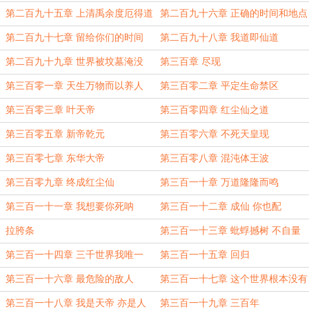
第二百九十五章 上清禹余度厄得道
第二百九十六章 正确的时间和地点
宝录
第二百九十七章 留给你们的时间
第二百九十八章 我道即仙道
不多了
第二百九十九章 世界被坟墓淹没
第三百章 尽现
第三百零一章 天生万物而以养人
第三百零二章 平定生命禁区
第三百零三章 叶天帝
第三百零四章 红尘仙之道
第三百零五章 新帝乾元
第三百零六章 不死天皇现
第三百零七章 东华大帝
第三百零八章 混沌体王波
第三百零九章 终成红尘仙
第三百一十章 万道隆隆而鸣
第三百一十一章 我想要你死呐
第三百一十二章 成仙 你也配
拉胯条
第三百一十三章 蚍蜉撼树 不自量
第三百一十四章 三千世界我唯一
第三百一十五章 回归
第三百一十六章 最危险的敌人
第三百一十七章 这个世界根本没有
正确的选择
第三百一十八章 我是天帝 亦是人
第三百一十九章 三百年