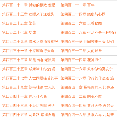
嫉妒我的天资了吧
第四百二十一章 孤独的极致 便是
第四百二十二章 百年
享受
第四百二十三章 瞌睡来了送枕头
第四百二十四章 疤痕与心悸
第四百二十五章 鎏英
第四百二十六章 天香秘图
第四百二十七章 功成
第四百二十八章 生活不是一种宿命
而是一种选择
第四百二十九章 滴水之恩涌泉相报
第四百三十章 世间苦难当头 我们
星火之仇燎原往复
敢怒敢言
第四百三十一章 秉持霸道行天道
第四百三十二章 人前显圣
第四百三十三章 锦觅 你怕老鼠吗
第四百三十四章 花神归位
第四百三十五章 成亲嘛 好说好说
第四百三十六章 繁华似锦觅安宁
第四百三十七章 人世间最痛苦的事
第四百三十八章 你行的什么道 施
莫过于此
的又是什么法
第四百三十九章 朗艳独绝 世无其
第四百四十章 冤枉你的人 比你还
二
知道你有多冤枉
第四百四十一章 你玩什么命
第四百四十二章 阴魂不散
第四百四十三章 不经历黑暗 便无
第四百四十四章 共拜天帝 再兴天
法懂得光明的难能可贵
地
第四百四十五章 两条路 诸卿自选
第四百四十六章 放眼六界 尽是些