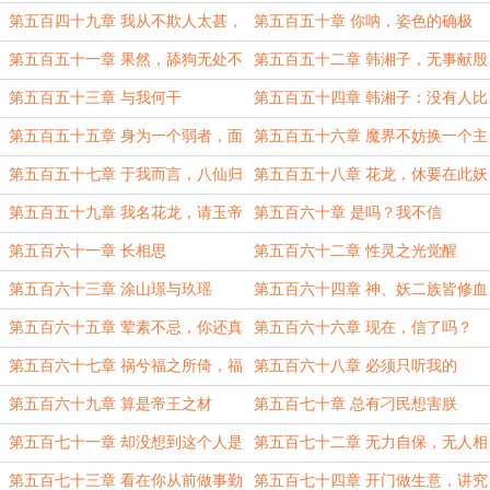
灵生杀予夺的神佛，践踏在泥地里
第五百四十九章 我从不欺人太甚，
第五百五十章 你呐，姿色的确极
只喜欢欺神太甚
佳，可惜不长脑子
第五百五十一章 果然，舔狗无处不
第五百五十二章 韩湘子，无事献殷
在
勤，非奸即盗，你要慎重啊
第五百五十三章 与我何干
第五百五十四章 韩湘子：没有人比
我更会骗自己
第五百五十五章 身为一个弱者，面
第五百五十六章 魔界不妨换一个主
对强者的摆布，没有说不的权利
人
第五百五十七章 于我而言，八仙归
第五百五十八章 花龙，休要在此妖
位，没有你修为进步来得重要，你懂
言惑众
第五百五十九章 我名花龙，请玉帝
第五百六十章 是吗？我不信
吗
赴死，如来入灭
第五百六十一章 长相思
第五百六十二章 性灵之光觉醒
第五百六十三章 涂山璟与玖瑶
第五百六十四章 神、妖二族皆修血
脉神力
第五百六十五章 荤素不忌，你还真
第五百六十六章 现在，信了吗？
把自己当男的了
第五百六十七章 祸兮福之所倚，福
第五百六十八章 必须只听我的
兮祸之所伏
第五百六十九章 算是帝王之材
第五百七十章 总有刁民想害朕
第五百七十一章 却没想到这个人是
第五百七十二章 无力自保，无人相
来告诉她地狱有几层的
依，无处可去
第五百七十三章 看在你从前做事勤
第五百七十四章 开门做生意，讲究