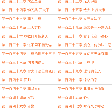
程，还请敬领！
第一百二十二章 太乙之道
第一百二十三章 无天佛祖
第一百二十四章 动刀兵 开太平
第一百二十五章 造大业 行大事
第一百二十六章 我为世尊
第一百二十七章 立三界法度
第一百二十八章 上天难欺
第一百二十九章 愚蠢是一种道德上
缺陷
第一百三十章 敢教日月换新天！
第一百三十一章 君子论迹不论心
第一百三十二章 道不同不相为谋
第一百三十三章 虔心广传佛法生恶
果
第一百三十四章 世尊治世三十三年
第一百三十五章 设使三界无有我
第一百三十六章 弱者的借口
第一百三十七章 世尊印
第一百三十八章 雪为什么是白色的
第一百三十九章 理想的姿态
第一百四十章 回归
第一百四十一章 潦草的字
第一百四十二章 我是许仙！
第一百四十三章 此身许与仙道
第一百四十四章 安顿
第一百四十五章 心动
第一百四十六章 齐聚
第一百四十七章 时有风吹幡动