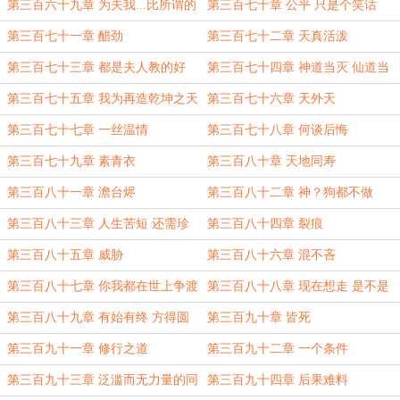
第三百六十九章 为夫我...比所谓的
第三百七十章 公平 只是个笑话
灭世魔神 还要可怕千倍 万倍
第三百七十一章 醋劲
第三百七十二章 天真活泼
第三百七十三章 都是夫人教的好
第三百七十四章 神道当灭 仙道当
兴
第三百七十五章 我为再造乾坤之天
第三百七十六章 天外天
帝
第三百七十七章 一丝温情
第三百七十八章 何谈后悔
第三百七十九章 素青衣
第三百八十章 天地同寿
第三百八十一章 澹台烬
第三百八十二章 神？狗都不做
第三百八十三章 人生苦短 还需珍
第三百八十四章 裂痕
重
第三百八十五章 威胁
第三百八十六章 混不吝
第三百八十七章 你我都在世上争渡
第三百八十八章 现在想走 是不是
已经晚了
第三百八十九章 有始有终 方得圆
第三百九十章 皆死
满
第三百九十一章 修行之道
第三百九十二章 一个条件
第三百九十三章 泛滥而无力量的同
第三百九十四章 后果难料