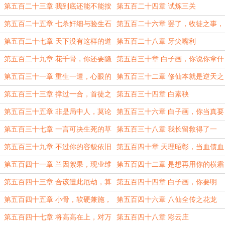
去长留？不行，绝对不行
第五百二十三章 我到底还能不能按
第五百二十四章 试炼三关
照原先的想法，成为长留山上的小透
第五百二十五章 七杀奸细与验生石
第五百二十六章 罢了，收徒之事，
明
你自己考虑吧
第五百二十七章 天下没有这样的道
第五百二十八章 牙尖嘴利
理
第五百二十九章 花千骨，你还要隐
第五百三十章 白子画，你说你拿什
瞒？
么来偿还
第五百三十一章 重生一遭，心眼的
第五百三十二章 修仙本就是逆天之
确长了不少，演技也不赖
行
第五百三十三章 撑过一合，首徒之
第五百三十四章 白素秧
位，拱手让之
第五百三十五章 非是局中人，莫论
第五百三十六章 白子画，你当真要
事与非
这般冷漠无情
第五百三十七章 一言可决生死的草
第五百三十八章 我长留救得了一
芥
时，救不了一世
第五百三十九章 不过你的容貌依旧
第五百四十章 天理昭彰，当血债血
没我好看
偿
第五百四十一章 兰因絮果，现业维
第五百四十二章 是想再用你的横霜
深
剑，刺入我的心脏吗
第五百四十三章 合该遭此厄劫，算
第五百四十四章 白子画，你要明
是死得其所
白，是你先招惹的我
第五百四十五章 小骨，软硬兼施，
第五百四十六章 八仙全传之花龙
你赢了
第五百四十七章 将高高在上，对万
第五百四十八章 彩云庄