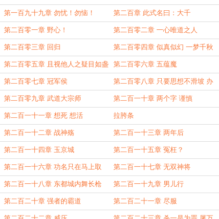
眉善目
第一百九十九章 勿忧！勿恼！
第二百章 此式名曰：大千
第二百零一章 野心！
第二百零二章 一心唯道之人
第二百零三章 回归
第二百零四章 似真似幻 一梦千秋
第二百零五章 且视他人之疑目如盏
第二百零六章 五蕴魔
盏鬼火
第二百零七章 冠军侯
第二百零八章 只要思想不滑坡 办
法总比困难多
第二百零九章 武道大宗师
第二百一十章 两个字 谨慎
第二百一十一章 想死 想活
拉胯条
第二百一十二章 战神殇
第二百一十三章 两年后
第二百一十四章 玉京城
第二百一十五章 冤枉？
第二百一十六章 功名只在马上取
第二百一十七章 无双神将
第二百一十八章 东都城内舞长枪
第二百一十九章 男儿行
第二百二十章 强者的霸道
第二百二十一章 尽服
第二百二十二章 威压
第二百二十三章 杀一是为罪 屠万