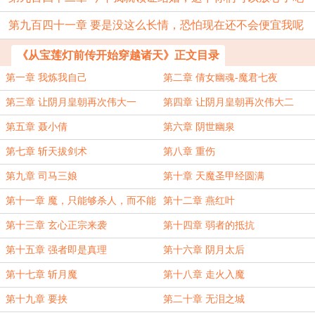
第九百四十一章 要是没这么长情，恐怕现在还不会便宜我呢
《从宝莲灯前传开始穿越诸天》正文目录
第一章 我炼我自己
第二章 倩女幽魂-魔君七夜
第三章 让阴月皇朝再次伟大一
第四章 让阴月皇朝再次伟大二
第五章 聂小倩
第六章 阴世幽泉
第七章 斩天拔剑术
第八章 重伤
第九章 司马三娘
第十章 天魔圣甲经圆满
第十一章 魔，只能够杀人，而不能
第十二章 燕红叶
救人
第十三章 玄心正宗来袭
第十四章 弱者的抵抗
第十五章 强者即是真理
第十六章 阴月太后
第十七章 斩月魔
第十八章 走火入魔
第十九章 要挟
第二十章 无泪之城