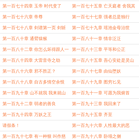
第一百七十四章 玉帝 时代变了
第一百七十五章 亡天庭者 舍我其
谁
第一百七十六章 帝尊
第一百七十七章 强者总是独行
第一百七十八章 剑谱第一页 剑斩
第一百七十九章 瑶池金母治世
心上人
第一百八十章 通臂猿猴
第一百八十一章 情非泛泛
第一百八十二章 你怎么坏得跟人一
第一百八十三章 平等和公正
样
第一百八十四章 大雷音寺之劫
第一百八十五章 吾心安处是灵山
第一百八十六章 邪不胜正？
第一百八十七章 由仙堕妖
第一百八十八章 自古多情空余恨
第一百八十九章 图穷匕见
第一百九十章 山不就我 我来就山
第一百九十一章 可愿为我俯首
第一百九十二章 弱者的善良
第一百九十三章 我回来了
第一百九十四章 万妖之王
第一百九十五章 齐至
请假条！
第一百九十六章 人性最大的恶
第一百九十七章 有一种狠 叫作慈
第一百九十八章 卧塌之侧