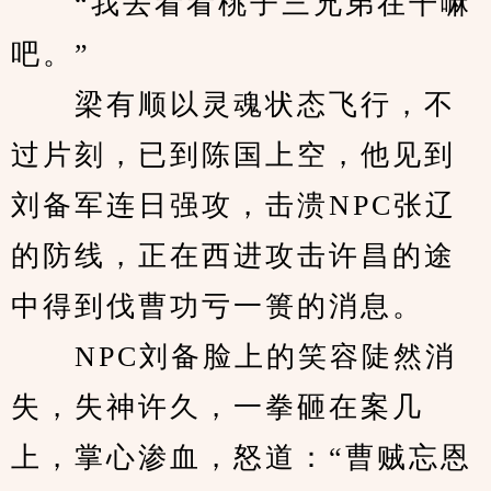
　　“我去看看桃子三兄弟在干嘛
吧。”
　　梁有顺以灵魂状态飞行，不
过片刻，已到陈国上空，他见到
刘备军连日强攻，击溃NPC张辽
的防线，正在西进攻击许昌的途
中得到伐曹功亏一篑的消息。
　　NPC刘备脸上的笑容陡然消
失，失神许久，一拳砸在案几
上，掌心渗血，怒道：“曹贼忘恩