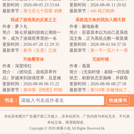
者的出现，人类进入了领主时
更新时间：2026-08-05 23:53:04
再有舒马赫，然后就是...
更新时间：2026-08-06 11:20:02
代。领主也就是职...
最新章节：
第七百七十四章 劝降
最新章节：
446 钝刀割肉
我成了游戏里的反派之王
系统流主角的我加入聊天群
作者：萝卜丸
作者：极地旅者
简介：陈仑穿越到游戏公测前一
简介：苏霖原本以为自己是系统
年，成为了游戏世界里的一名
流主角，正为系统点数一筹莫展
NPC。于是，一个新的版本诞生
更新时间：2026-07-28 12:29:35
之际。一声提示告知他加入了聊
更新时间：2026-08-02 04:37:56
了……蒸汽朋克、...
最新章节：
新书《玄君》已发
天群。“苏霖、...
最新章节：
第一千一百八十一章
布！
仙刀奇侠传
升格耀变体
无垢时馈
作者：深度绯红
作者：孤翼
简介：（琥珀流，游戏异界作
简介：[无垢时馈：剔除一切负面
品）穿越来到游戏世界，且是难
状态，刷新状态至巅峰，并获取
度最高、生存环境最恶劣的两极
更新时间：2026-08-06 06:15:22
当前巅峰状态锻炼一定时间后的
更新时间：2026-08-06 08:27:18
争霸版本。这是最...
最新章节：
第90章 【绝密】狩猎
反馈，此反馈...
最新章节：
第318章 你被强化了，
大会
快上！
书名：
本站若有图片广告属于第三方接入，非本站所为，广告内容与本站无关，不代表
本站立场，请谨慎阅读。
Copyright © 2020 来看小说 All Rights Reserved.kk