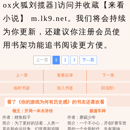
ox火狐刘揽器]访问并收蔵【来看
小说】 m.lk9.net。我们将会持续
为你更新，还建议你注册会员使
用书架功能追书阅读更方便。
上一页
1
2
3
下—页
上一章
查看目录
下一章
临时书架
加入书签
回顶部↑
看了《你的游戏为何有历史感》的书友还喜欢看
领主：开局一本水浒传
极速车神
作者：鲤鱼粽子
作者：磨砚少年
简介：为了更好的活着，人类一
简介：一个不小心，开创F赛车世
直在和命运抗争。幻世界和追随
界的一个全新时代。先有塞纳，