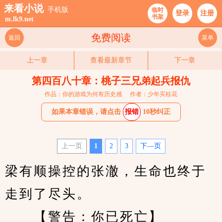
来看小说
手机版
临时
登录
注册
书架
m.lk9.net
免费阅读
返回
菜单
上一章
查看最新章节
下一章
第四百八十章：桃子三兄弟起兵报仇
作品：你的游戏为何有历史感
作者：少年买桂花
如果本章错误，请点击
报错
10秒纠正
上一页
1
2
3
下—页
梁有顺操控的张澈，生命也终于
走到了尽头。
　　【警告：你已死亡】