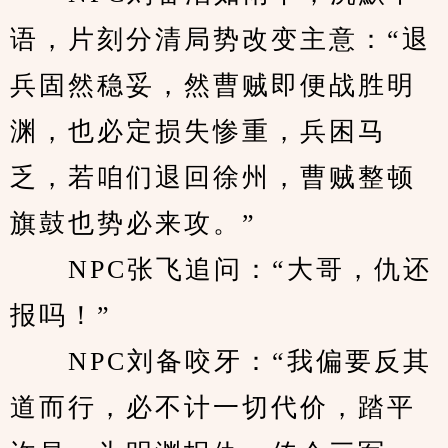
语，片刻分清局势改变主意：“退
兵固然稳妥，然曹贼即便战胜明
渊，也必定损失惨重，兵困马
乏，若咱们退回徐州，曹贼整顿
旗鼓也势必来攻。”
　　NPC张飞追问：“大哥，仇还
报吗！”
　　NPC刘备咬牙：“我偏要反其
道而行，必不计一切代价，踏平