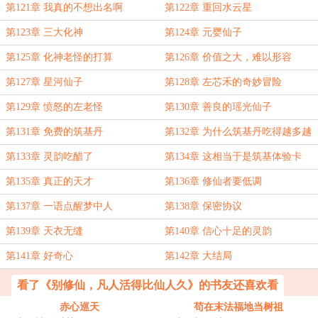
第121章 我真的不想出名啊
第122章 重回水云星
第123章 三大化神
第124章 元婴仙子
第125章 化神老怪的打算
第126章 价值之大，难以形容
第127章 星河仙子
第128章 左芯禾的奇妙冒险
第129章 愤怒的左老怪
第130章 善良的瑶光仙子
第131章 免费的筑基丹
第132章 为什么筑基丹吃得越多越
好
第133章 灵韵吃醋了
第134章 这相当于是筑基体验卡
第135章 真正的天才
第136章 修仙者要低调
第137章 一语点醒梦中人
第138章 保密协议
第139章 天衣无缝
第140章 信心十足的灵韵
第141章 好奇心
第142章 大结局
看了《别修仙，凡人活得比仙人久》的书友还喜欢看
赤心巡天
苟在末法福地当树祖