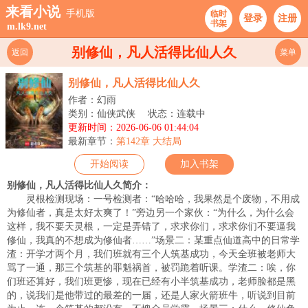
来看小说
手机版
临时
登录
注册
书架
m.lk9.net
别修仙，凡人活得比仙人久
返回
菜单
别修仙，凡人活得比仙人久
作者：幻雨
类别：仙侠武侠
状态：连载中
更新时间：2026-06-06 01:44:04
最新章节：
第142章 大结局
开始阅读
加入书架
别修仙，凡人活得比仙人久简介：
灵根检测现场：一号检测者：“哈哈哈，我果然是个废物，不用成
为修仙者，真是太好太爽了！”旁边另一个家伙：“为什么，为什么会
这样，我不要天灵根，一定是弄错了，求求你们，求求你们不要逼我
修仙，我真的不想成为修仙者……”场景二：某重点仙道高中的日常学
渣：开学才两个月，我们班就有三个人筑基成功，今天全班被老师大
骂了一通，那三个筑基的罪魁祸首，被罚跪着听课。学渣二：唉，你
们班还算好，我们班更惨，现在已经有小半筑基成功，老师脸都是黑
的，说我们是他带过的最差的一届，还是人家火箭班牛，听说到目前