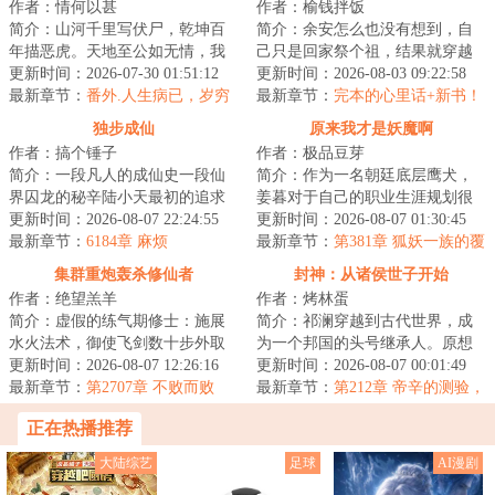
作者：情何以甚
作者：榆钱拌饭
简介：山河千里写伏尸，乾坤百
简介：余安怎么也没有想到，自
年描恶虎。天地至公如无情，我
己只是回家祭个祖，结果就穿越
有赤心一颗，以巡天。欢迎来
更新时间：2026-07-30 01:51:12
了。关键是，他化身成了一棵稀
更新时间：2026-08-03 09:22:58
到，情何以甚的仙...
最新章节：
番外.人生病已，岁穷
有种榆树。而这...
最新章节：
完本的心里话+新书！
斋雪
独步成仙
原来我才是妖魔啊
作者：搞个锤子
作者：极品豆芽
简介：一段凡人的成仙史一段仙
简介：作为一名朝廷底层鹰犬，
界囚龙的秘辛陆小天最初的追求
姜暮对于自己的职业生涯规划很
不过是踏上永生的仙道，但披荆
更新时间：2026-08-07 22:24:55
简单，白天出门斩妖除魔刷功
更新时间：2026-08-07 01:30:45
斩棘得偿所愿之...
最新章节：
6184章 麻烦
绩，争取平步青云...
最新章节：
第381章 狐妖一族的覆
灭
集群重炮轰杀修仙者
封神：从诸侯世子开始
作者：绝望羔羊
作者：烤林蛋
简介：虚假的练气期修士：施展
简介：祁澜穿越到古代世界，成
水火法术，御使飞剑数十步外取
为一个邦国的头号继承人。原想
敌首级，富裕的还有一枚盾牌法
更新时间：2026-08-07 12:26:16
着这辈子也就搞搞发明，学习各
更新时间：2026-08-07 00:01:49
器，攻守兼备，...
最新章节：
第2707章 不败而败
路穿越者前辈，...
最新章节：
第212章 帝辛的测验，
女娲宫之事
正在热播推荐
大陆综艺
足球
AI漫剧