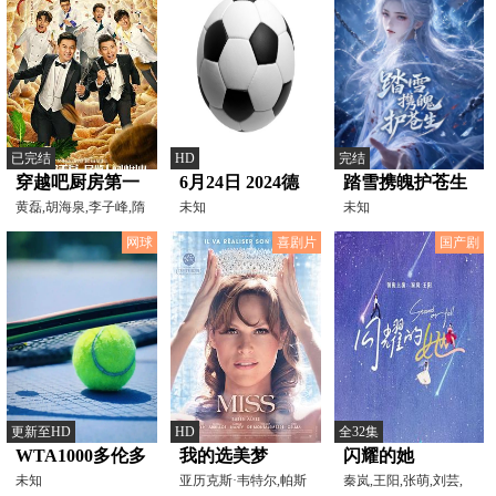
已完结
HD
完结
穿越吧厨房第一
6月24日 2024德
踏雪携魄护苍生
季
黄磊,胡海泉,李子峰,隋
国欧洲杯小组赛
未知
未知
凯
德国VS瑞士
网球
喜剧片
国产剧
更新至HD
HD
全32集
WTA1000多伦多
我的选美梦
闪耀的她
站女单第二轮：
未知
亚历克斯·韦特尔,帕斯
秦岚,王阳,张萌,刘芸,