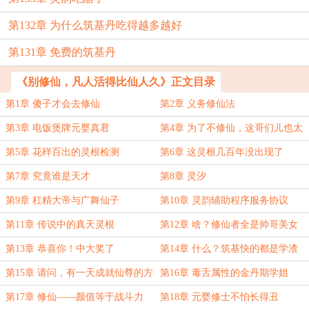
第132章 为什么筑基丹吃得越多越好
第131章 免费的筑基丹
《别修仙，凡人活得比仙人久》正文目录
第1章 傻子才会去修仙
第2章 义务修仙法
第3章 电饭煲牌元婴真君
第4章 为了不修仙，这哥们儿也太
拼了
第5章 花样百出的灵根检测
第6章 这灵根几百年没出现了
第7章 究竟谁是天才
第8章 灵汐
第9章 杠精大帝与广舞仙子
第10章 灵韵辅助程序服务协议
第11章 传说中的真天灵根
第12章 啥？修仙者全是帅哥美女
第13章 恭喜你！中大奖了
第14章 什么？筑基快的都是学渣
第15章 请问，有一天成就仙尊的方
第16章 毒舌属性的金丹期学姐
法吗？
第17章 修仙——颜值等于战斗力
第18章 元婴修士不怕长得丑