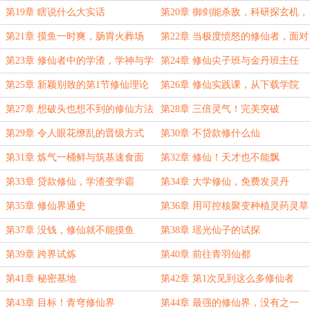
第19章 瞎说什么大实话
第20章 御剑能杀敌，科研探玄机，
论文传佳绩
第21章 摸鱼一时爽，肠胃火葬场
第22章 当极度愤怒的修仙者，面对
做不起的数学题
第23章 修仙者中的学渣，学神与学
第24章 修仙尖子班与金丹班主任
霸
第25章 新颖别致的第1节修仙理论
第26章 修仙实践课，从下载学院
课
APP开始
第27章 想破头也想不到的修仙方法
第28章 三倍灵气！完美突破
第29章 令人眼花缭乱的晋级方式
第30章 不贷款修什么仙
第31章 炼气一桶鲜与筑基速食面
第32章 修仙！天才也不能飘
第33章 贷款修仙，学渣变学霸
第34章 大学修仙，免费发灵丹
第35章 修仙界通史
第36章 用可控核聚变种植灵药灵草
第37章 没钱，修仙就不能摸鱼
第38章 瑶光仙子的试探
第39章 跨界试炼
第40章 前往青羽仙都
第41章 秘密基地
第42章 第1次见到这么多修仙者
第43章 目标！青穹修仙界
第44章 最强的修仙界，没有之一