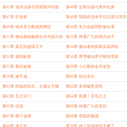
第45章 顶尖法器与灵能脉冲武器
第46章 定制法器与身外化身
第47章 护道者
第48章 我真的没有学过法器与灵符
第49章 纳米灵力数值探测仪
第50章 实力远超同阶修仙者
第51章 修仙者的极限生存与战斗技
第52章 神通广大的瑶光仙子
巧
第53章 真正的超级天才
第54章 修仙者的拟真实战训练
第55章 虚拟妖兽
第56章 青穹修仙界可能有变故
第57章 裂爪妖狼
第58章 小心眼的金丹老祖
第59章 难不成……
第60章 劫后余生
第61章 吃饭的快乐，古修士不懂
第62章 多维破壁灵阵
第63章 五大宗门
第64章 凤凰！百鸟之王
第65章 传送
第66章 神通广大的灵韵
第67章 两个选择
第68章 危险的预感
第69章 凌云宗
第70章 啥？我成域外天魔了