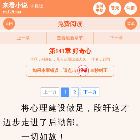
来看小说
手机版
临时
登录
注册
书架
m.lk9.net
免费阅读
返回
菜单
上一章
查看最新章节
下一章
第141章 好奇心
作品：别修仙，凡人活得比仙人久
作者：幻雨
如果本章错误，请点击
报错
10秒纠正
上一页
1
2
下—页
　　将心理建设做足，段轩这才
迈步走进了后勤部。
　　一切如故！