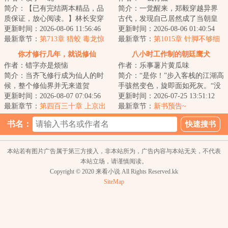
简介：【已有完结两本精品，品
简介：一觉醒来，郑毅穿越异界
质保证，放心阅读。】林长安穿
古代，发现自己居然成了当朝皇
越仙侠世界，成为一名仙门落选
更新时间：2026-08-06 11:56:46
帝的影子！影子者，替身也！随
更新时间：2026-08-06 01:40:54
的散修。苦修二...
最新章节：
第713章 猎蛟 毒龙惊
时都面临着被刺...
最新章节：
第1015章 针脚不够细
恐遁逃【求月票】
你才修行几年，就说修仙
八小时工作制的朝廷鹰犬
作者：错字亦是烦恼
作者：乐事薯片黄瓜味
简介：当齐飞修行成为仙人的时
简介：“是你！”步入客栈的江湖高
候，整个修仙界并无来道贺
手骇然变色，旋即面如死灰。“没
的。“师父，师父，你成仙那么
更新时间：2026-08-07 07:04:56
想到，今日要落到你这朝廷鹰犬
更新时间：2026-07-25 13:51:12
快，怕是古往今来第...
最新章节：
第四百三十章 上京出
的手里！...
最新章节：
新书预告~
事
书名：
本站若有图片广告属于第三方接入，非本站所为，广告内容与本站无关，不代表
本站立场，请谨慎阅读。
Copyright © 2020 来看小说 All Rights Reserved.kk
SiteMap