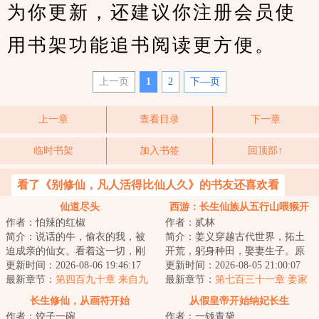
为你更新，还建议你注册会员使
用书架功能追书阅读更方便。
上一页
1
2
下—页
上一章
查看目录
下一章
临时书架
加入书签
回顶部↑
看了《别修仙，凡人活得比仙人久》的书友还喜欢看
仙道尽头
西游：长生仙族从五行山喂猴开
作者：怕辣的红椒
作者：贰林
始
简介：说话的牛，偷衣的我，被
简介：姜义穿越古代世界，拓土
迫成亲的仙女。看着这一切，刚
开荒，躬身种田，娶妻生子。原
刚穿越过来的江满感觉莫名的熟
更新时间：2026-08-06 19:46:17
想这便是此生注定，平淡且足
更新时间：2026-08-05 21:00:07
悉。...
最新章节：
第四百九十章 来自九
矣。偏是那五岁的...
最新章节：
第七百三十一章 姜家
州之主的召唤
太白，道会难入
长生修仙，从画符开始
从假皇帝开始纳妃长生
作者：饺子一碗
作者：一钱青黛