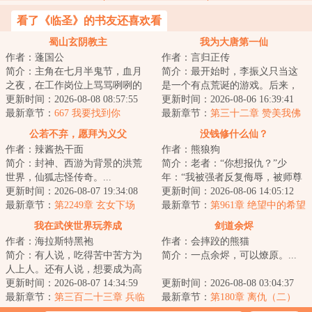
看了《临圣》的书友还喜欢看
蜀山玄阴教主
我为大唐第一仙
作者：蓬国公
作者：言归正传
简介：主角在七月半鬼节，血月
简介：最开始时，李振义只当这
之夜，在工作岗位上骂骂咧咧的
是一个有点荒诞的游戏。后来，
猝死，穿越到了蜀山世界，被长
更新时间：2026-08-08 08:57:55
是一个真实的大唐，一群热闹的
更新时间：2026-08-06 16:39:41
眉真人镇压在莽...
最新章节：
667 我要找到你
修士，是无尽的...
最新章节：
第三十二章 赞美我佛
公若不弃，愿拜为义父
没钱修什么仙？
作者：辣酱热干面
作者：熊狼狗
简介：封神、西游为背景的洪荒
简介：老者：“你想报仇？”少
世界，仙狐志怪传奇。...
年：“我被强者反复侮辱，被师尊
更新时间：2026-08-07 19:34:08
视为垃圾，我怎么可能不想报
更新时间：2026-08-06 14:05:12
最新章节：
第2249章 玄女下场
仇？”老者摸了...
最新章节：
第961章 绝望中的希望
（求月票）
我在武侠世界玩养成
剑道余烬
作者：海拉斯特黑袍
作者：会摔跤的熊猫
简介：有人说，吃得苦中苦方为
简介：一点余烬，可以燎原。...
人上人。还有人说，想要成为高
手就必须耐得住寂寞，忍受得了
更新时间：2026-08-07 14:34:59
更新时间：2026-08-08 03:04:37
日复一日枯燥的...
最新章节：
第三百二十三章 兵临
最新章节：
第180章 离仇（二）
城下