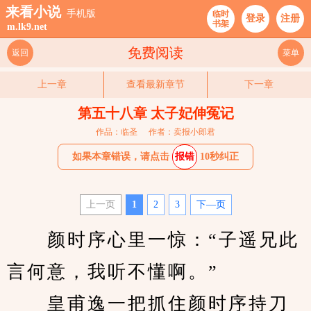
来看小说
手机版
临时
登录
注册
书架
m.lk9.net
免费阅读
返回
菜单
上一章
查看最新章节
下一章
第五十八章 太子妃伸冤记
作品：临圣
作者：卖报小郎君
如果本章错误，请点击
报错
10秒纠正
上一页
1
2
3
下—页
　　颜时序心里一惊：“子遥兄此
言何意，我听不懂啊。”
　　皇甫逸一把抓住颜时序持刀