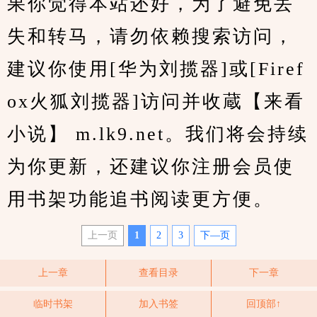
果你觉得本站还好，为了避免丢
失和转马，请勿依赖搜索访问，
建议你使用[华为刘揽器]或[Firef
ox火狐刘揽器]访问并收蔵【来看
小说】 m.lk9.net。我们将会持续
为你更新，还建议你注册会员使
用书架功能追书阅读更方便。
上一页
1
2
3
下—页
上一章
查看目录
下一章
临时书架
加入书签
回顶部↑