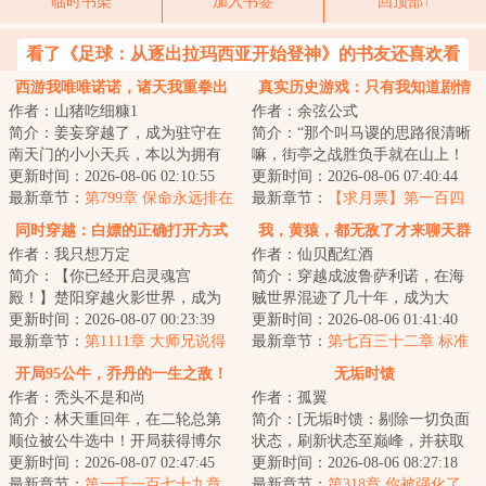
临时书架
加入书签
回顶部↑
看了《足球：从逐出拉玛西亚开始登神》的书友还喜欢看
西游我唯唯诺诺，诸天我重拳出
真实历史游戏：只有我知道剧情
作者：山猪吃细糠1
作者：余弦公式
击
简介：姜妄穿越了，成为驻守在
简介：“那个叫马谡的思路很清晰
南天门的小小天兵，本以为拥有
嘛，街亭之战胜负手就在山上！
造化玉碟碎片已经是最大的金手
更新时间：2026-08-06 02:10:55
连山都不敢占的，都是庸才，根
更新时间：2026-08-06 07:40:44
指...直到某天...
最新章节：
第799章 保命永远排在
本不足为虑！...
最新章节：
【求月票】第一百四
第一位！
十八章 名望结算！
同时穿越：白嫖的正确打开方式
我，黄猿，都无敌了才来聊天群
作者：我只想万定
作者：仙贝配红酒
简介：【你已经开启灵魂宫
简介：穿越成波鲁萨利诺，在海
殿！】楚阳穿越火影世界，成为
贼世界混迹了几十年，成为大
千手一族一员，但似乎穿越的有
更新时间：2026-08-07 00:23:39
将，实力近乎无敌！秉承着‘抓了
更新时间：2026-08-06 01:41:40
点早，穿越忍村都还...
最新章节：
第1111章 大师兄说得
一辈子海贼，就...
最新章节：
第七百三十二章 标准
对
作战手册
开局95公牛，乔丹的一生之敌！
无垢时馈
作者：秃头不是和尚
作者：孤翼
简介：林天重回年，在二轮总第
简介：[无垢时馈：剔除一切负面
顺位被公牛选中！开局获得博尔
状态，刷新状态至巅峰，并获取
特、汤姆·布拉迪、梅威瑟三人天
更新时间：2026-08-07 02:47:45
当前巅峰状态锻炼一定时间后的
更新时间：2026-08-06 08:27:18
赋技术！于是...
最新章节：
第一千一百七十九章
反馈，此反馈...
最新章节：
第318章 你被强化了，