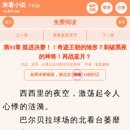
来看小说
手机版
临时
登录
注册
书架
m.lk9.net
免费阅读
返回
菜单
上一章
查看最新章节
下一章
第93章 挺进决赛！！奇迹王朝的雏形？刺破黑夜
的神将！再战蓝月？
作品：足球：从逐出拉玛西亚开始登神
作者：鲨鱼藤椒
如果本章错误，请点击
报错
10秒纠正
　　西西里的夜空，激荡起令人
心悸的涟漪。
　　巴尔贝拉球场的北看台萎靡