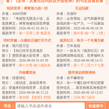
看了《足球：从逐出拉玛西亚开始登神》的书友还喜欢看
轮回世界：傅青海大战一切
天运玩家
作者：A000浮肿
作者：失落叶
简介：『考据型无限流小说，反
简介：众所周知，运气和爆率是
套路爽文』傅青海被轮回世界吸
游戏的第一生产力。一个玩家如
入了，当他目睹了异形大战食死
更新时间：2026-08-01 02:49:52
果失去运气，将举步维艰。而
更新时间：2026-08-06 00:18:39
徒、绝地武士大...
最新章节：
第一百零二章 氪星克
我，气运加身，天...
最新章节：
第95章 稳一手（2更）
星
同时穿越：白嫖的正确打开方式
诡异纪元：每月一个专属天赋
作者：我只想万定
作者：万年老祖
简介：【你已经开启灵魂宫
简介：一款名为《诡异纪元》的
殿！】楚阳穿越火影世界，成为
虚拟网游降临现实，世界顿时大
千手一族一员，但似乎穿越的有
更新时间：2026-08-06 01:03:39
乱，各地沦陷为诡异地区。每个
更新时间：2026-08-06 08:14:15
点早，穿越忍村都还...
最新章节：
第1110章 猪八戒的杀
人扮演不同的身...
最新章节：
第一千二百六十七章
招
模拟出的“情绪”
升格耀变体
熊学派的阿斯塔特
作者：深度绯红
作者：你干嘛呀你
简介：（琥珀流，游戏异界作
简介：在一个魔幻的中世纪想要
品）穿越来到游戏世界，且是难
坚持信念......甚至独善其身都是件
度最高、生存环境最恶劣的两极
更新时间：2026-08-06 06:15:22
难事。因为这里的平民并不淳
更新时间：2026-08-06 10:12:03
争霸版本。这是最...
最新章节：
第90章 【绝密】狩猎
朴，他们愚昧...
最新章节：
2588.努门诺尔
大会
书名：