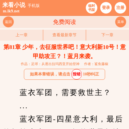
来看小说
手机版
临时
登录
注册
书架
m.lk9.net
免费阅读
返回
菜单
上一章
查看最新章节
下一章
第81章 少年，去征服世界吧！意大利新10号！意
甲助攻王？！蓝月来袭。
作品：足球：从逐出拉玛西亚开始登神
作者：鲨鱼藤椒
如果本章错误，请点击
报错
10秒纠正
　　蓝衣军团，需要救世主？
　　...
　　蓝衣军团-四星意大利，最后