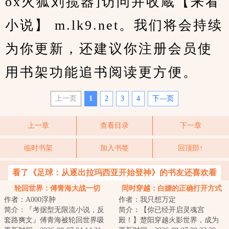
ox火狐刘揽器]访问并收蔵【来看
小说】 m.lk9.net。我们将会持续
为你更新，还建议你注册会员使
用书架功能追书阅读更方便。
上一页
1
2
3
4
下—页
上一章
查看目录
下一章
临时书架
加入书签
回顶部↑
看了《足球：从逐出拉玛西亚开始登神》的书友还喜欢看
轮回世界：傅青海大战一切
同时穿越：白嫖的正确打开方式
作者：A000浮肿
作者：我只想万定
简介：『考据型无限流小说，反
简介：【你已经开启灵魂宫
套路爽文』傅青海被轮回世界吸
殿！】楚阳穿越火影世界，成为