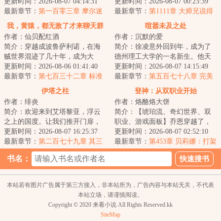
入了，当他目睹了异形大战食死
更新时间：2026-08-07 04:14:31
千手一族一员，但似乎穿越的有
更新时间：2026-08-07 00:23:39
徒、绝地武士大...
最新章节：
第一百零三章 摩尔迷
点早，穿越忍村都还...
最新章节：
第1111章 大师兄说得
踪
对
我，黄猿，都无敌了才来聊天群
喧嚣未及之处
作者：仙贝配红酒
作者：沉默的爱
简介：穿越成波鲁萨利诺，在海
简介：徐凌意外回到年，成为了
贼世界混迹了几十年，成为大
德州理工大学的一名新生。他天
将，实力近乎无敌！秉承着‘抓了
更新时间：2026-08-06 01:41:40
赋异禀，却鲜为人知。那时，传
更新时间：2026-08-07 14:15:49
一辈子海贼，就...
最新章节：
第七百三十二章 标准
奇教练鲍勃·奈...
最新章节：
第五百七十八章 完美
作战手册
无缺的个人秀
伊塔之柱
登神：从双职业开始
作者：绯炎
作者：烙酪烙大饼
简介：欢迎来到艾塔黎亚，浮云
简介：【琥珀流、奇幻世界、双
之上的国度。让我们推开门扉，
职业、游戏面板】乔恩穿越了，
拿起手杖，冒险，将从这里开始
更新时间：2026-08-07 16:25:37
穿越进他所玩的游戏《伊诺》之
更新时间：2026-08-07 02:52:10
穿过云与海的丘...
最新章节：
第二百七十九章 其三
中，成了一个被...
最新章节：
第453章 贝莉娜：打架
为圣 X
怎么能不带我？
书名：
本站若有图片广告属于第三方接入，非本站所为，广告内容与本站无关，不代表
本站立场，请谨慎阅读。
Copyright © 2020 来看小说 All Rights Reserved.kk
SiteMap