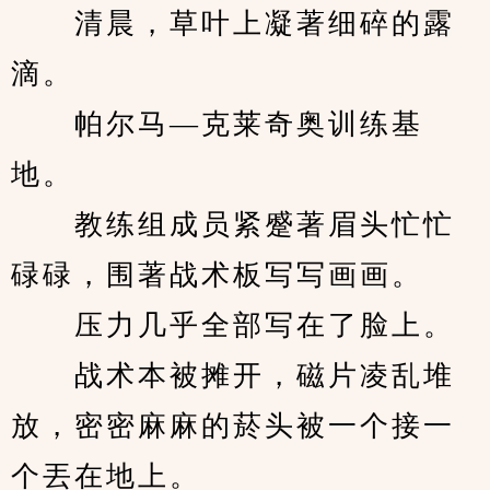
　　清晨，草叶上凝著细碎的露
滴。
　　帕尔马—克莱奇奥训练基
地。
　　教练组成员紧蹙著眉头忙忙
碌碌，围著战术板写写画画。
　　压力几乎全部写在了脸上。
　　战术本被摊开，磁片凌乱堆
放，密密麻麻的菸头被一个接一
个丟在地上。