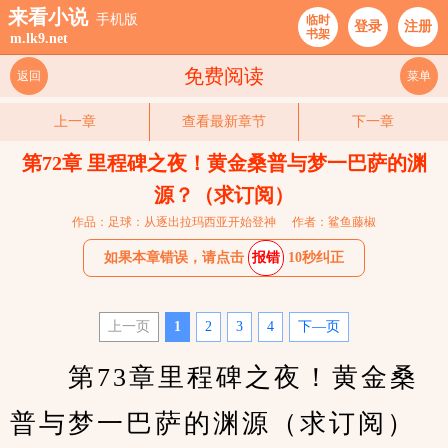
来看小说
手机版
临时
登录
注册
书架
m.lk9.net
免费阅读
返回
菜单
上一章
查看最新章节
下一章
第72章 里程碑之夜！黄金桑普与梦一巴萨的渊
源？（求订阅）
作品：足球：从逐出拉玛西亚开始登神
作者：鲨鱼藤椒
如果本章错误，请点击
报错
10秒纠正
上一页
1
2
3
4
下—页
　　第73章里程碑之夜！黄金桑
普与梦一巴萨的渊源（求订阅）