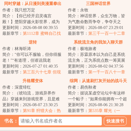
同时穿越：从日漫到美漫重拳出
三国神话世界
作者：我只想万定
作者：永牧
击
简介：【你已经开启灵魂宫
简介：神话世界，众生万物，皆
殿！】楚阳穿越火影世界，成为
为气数命数而争夺，争夺天之
千手一族一员，但似乎穿越的有
更新时间：2026-08-08 00:39:55
运，臣之运，道之运，争为人上
更新时间：2026-08-07 23:29:01
点早，穿越忍村都还...
最新章节：
第1112章 蜜蜂自己找
人，但求长生不死...
最新章节：
第三千一百一十二章
【碎命之箭】
逆转
系统流主角的我加入聊天群
作者：林海听涛
作者：极地旅者
简介：“你可以不服输，但你得服
简介：苏霖原本以为自己是系统
老！”“有道理，但谁说我老
流主角，正为系统点数一筹莫展
了？”这是一个老家伙在职业生涯
更新时间：2026-07-27 01:40:35
之际。一声提示告知他加入了聊
更新时间：2026-08-02 04:37:56
的伤停补时完...
最新章节：
第三百六十七章 但现
天群。“苏霖、...
最新章节：
第一千一百八十一章
在是我的
仙刀奇侠传
升格耀变体
综网：从速刷打灰开始的战斗天
作者：深度绯红
作者：易伤秋者
选
简介：（琥珀流，游戏异界作
简介：据说某虚空论坛中有这样
品）穿越来到游戏世界，且是难
一个帖子：“如果你能拥有一个超
度最高、生存环境最恶劣的两极
更新时间：2026-08-07 23:30:25
凡职业的能力，你愿意选择什
更新时间：2026-08-06 21:30:28
争霸版本。这是最...
最新章节：
第91章 狩猎大会：热
么“对于刚刷完...
最新章节：
第535章 耀光（一
带风暴
更！）
书名：