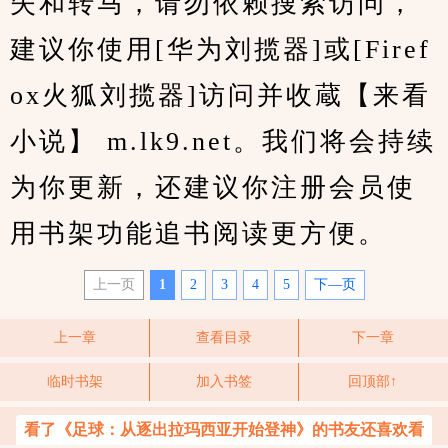
失和转马，请勿依赖搜索访问，
建议你使用[华为刘揽器]或[Firef
ox火狐刘揽器]访问并收蔵【来看
小说】 m.lk9.net。我们将会持续
为你更新，还建议你注册会员使
用书架功能追书阅读更方便。
上一页
1
2
3
4
5
下—页
上一章
查看目录
下一章
临时书架
加入书签
回顶部↑
看了《足球：从逐出拉玛西亚开始登神》的书友还喜欢看