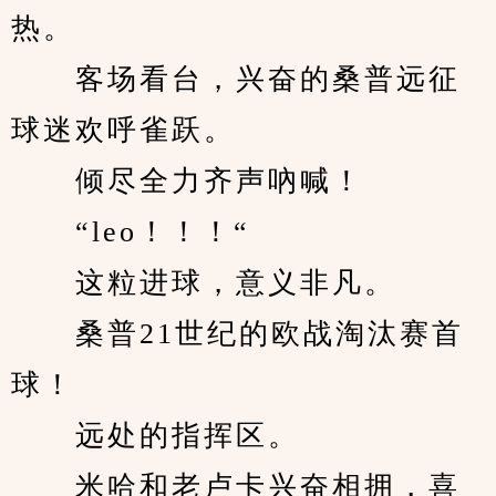
热。
　　客场看台，兴奋的桑普远征
球迷欢呼雀跃。
　　倾尽全力齐声吶喊！
　　“leo！！！“
　　这粒进球，意义非凡。
　　桑普21世纪的欧战淘汰赛首
球！
　　远处的指挥区。
　　米哈和老卢卡兴奋相拥，喜