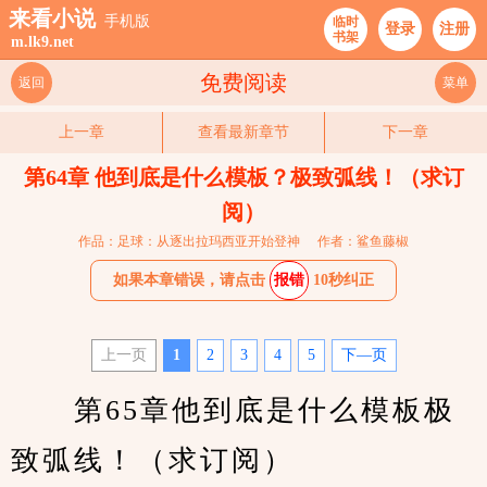
来看小说
手机版
临时
登录
注册
书架
m.lk9.net
免费阅读
返回
菜单
上一章
查看最新章节
下一章
第64章 他到底是什么模板？极致弧线！（求订
阅）
作品：足球：从逐出拉玛西亚开始登神
作者：鲨鱼藤椒
如果本章错误，请点击
报错
10秒纠正
上一页
1
2
3
4
5
下—页
　　第65章他到底是什么模板极
致弧线！（求订阅）