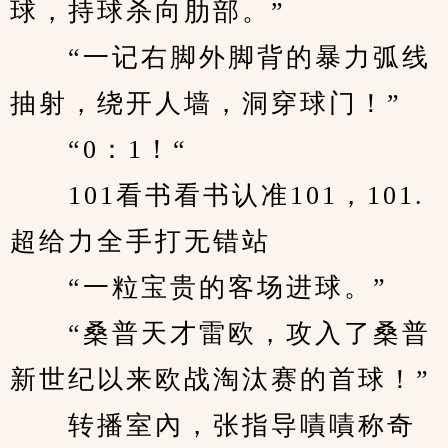
球，持球杀向肋部。”
　　“一记右脚外脚背的暴力弧线
抽射，绕开人墙，洞穿球门！”
　　“0：1！“
　　101看书看书认准101，101.
超给力全手打无错站
　　“一粒宝贵的客场进球。”
　　“桑普天才雷欧，攻入了桑普
新世纪以来欧战淘汰赛的首球！”
　　转播室內，张指导嘖嘖称奇