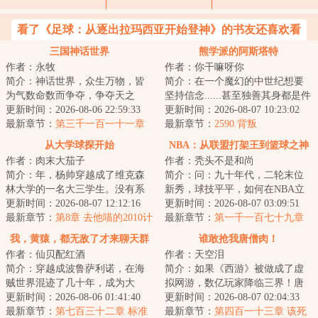
看了《足球：从逐出拉玛西亚开始登神》的书友还喜欢看
三国神话世界
熊学派的阿斯塔特
作者：永牧
作者：你干嘛呀你
简介：神话世界，众生万物，皆
简介：在一个魔幻的中世纪想要
为气数命数而争夺，争夺天之
坚持信念......甚至独善其身都是件
运，臣之运，道之运，争为人上
更新时间：2026-08-06 22:59:33
难事。因为这里的平民并不淳
更新时间：2026-08-07 10:23:02
人，但求长生不死...
最新章节：
第三千一百一十一章
朴，他们愚昧...
最新章节：
2590.背叛
【迎天子还洛阳】
从大学球探开始
NBA：从联盟打架王到篮球之神
作者：肉末大茄子
作者：秃头不是和尚
简介：年，杨帅穿越成了维克森
简介：问：九十年代，二轮末位
林大学的一名大三学生。没有系
新秀，球技平平，如何在NBA立
统，没有天赋，他唯一比其他人
更新时间：2026-08-07 12:12:16
足？林天答：虽然球技平平，但
更新时间：2026-08-07 03:09:51
多知道的，是未...
最新章节：
第8章 去他喵的2010计
我拳头够硬，打...
最新章节：
第一千一百七十九章
划！（加更求月票！）
湖人专属的冲击波式进攻潮！
我，黄猿，都无敌了才来聊天群
谁敢抢我唐僧肉！
作者：仙贝配红酒
作者：天空泪
简介：穿越成波鲁萨利诺，在海
简介：如果《西游》被做成了虚
贼世界混迹了几十年，成为大
拟网游，数亿玩家降临三界！唐
将，实力近乎无敌！秉承着‘抓了
更新时间：2026-08-06 01:41:40
僧还能取到真经吗？本游戏核心
更新时间：2026-08-07 02:04:33
一辈子海贼，就...
最新章节：
第七百三十二章 标准
玩法闯过的劫难...
最新章节：
第四百一十三章 该死