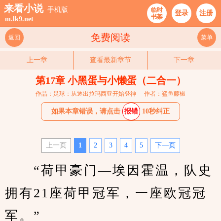
来看小说
手机版
临时
登录
注册
书架
m.lk9.net
免费阅读
返回
菜单
上一章
查看最新章节
下一章
第17章 小黑蛋与小懒蛋（二合一）
作品：足球：从逐出拉玛西亚开始登神
作者：鲨鱼藤椒
如果本章错误，请点击
报错
10秒纠正
上一页
1
2
3
4
5
下—页
　　“荷甲豪门—埃因霍温，队史
拥有21座荷甲冠军，一座欧冠冠
军。”