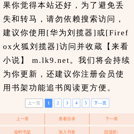
果你觉得本站还好，为了避免丢
失和转马，请勿依赖搜索访问，
建议你使用[华为刘揽器]或[Firef
ox火狐刘揽器]访问并收蔵【来看
小说】 m.lk9.net。我们将会持续
为你更新，还建议你注册会员使
用书架功能追书阅读更方便。
上一页
1
2
3
4
5
下—页
上一章
查看目录
下一章
临时书架
加入书签
回顶部↑