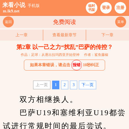
来看小说
手机版
临时
登录
注册
书架
m.lk9.net
免费阅读
返回
菜单
上一章
查看最新章节
下一章
第2章 以一己之力“扰乱”巴萨的传控？
作品：足球：从逐出拉玛西亚开始登神
作者：鲨鱼藤椒
如果本章错误，请点击
报错
10秒纠正
上一页
1
2
3
下—页
　　双方相继换人。
　　巴萨U19和塞维利亚U19都尝
试进行常规时间的最后尝试。