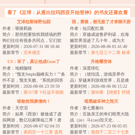
看了《足球：从逐出拉玛西亚开始登神》的书友还喜欢看
艾泽拉斯绿野仙踪
我，黄猿，都无敌了才来聊天群
作者：驿路羁旅
作者：仙贝配红酒
简介：那些想要惊扰我猎场的野
简介：穿越成波鲁萨利诺，在海
狗们往往有很多共同点，它们软
贼世界混迹了几十年，成为大
弱、鲁莽、怯懦...甚至不好吃，可
更新时间：2026-07-31 08:18:46
将，实力近乎无敌！秉承着‘抓了
更新时间：2026-08-06 01:41:40
在大自然的...
最新章节：
完本感言
一辈子海贼，就...
最新章节：
第七百三十二章 标准
作战手册
CS：坏了，真让他成Goat了
升格耀变体
作者：地精咖啡
作者：深度绯红
简介：“预支Smple巅峰实力！”“条
简介：（琥珀流，游戏异界作
件不足，预支失败。“系统的回答
品）穿越来到游戏世界，且是难
声传来，杨宇却意识到一个关键
更新时间：2026-08-06 23:59:59
度最高、生存环境最恶劣的两极
更新时间：2026-08-06 06:15:22
的问题...
最新章节：
第317章 V社这不胡闹
争霸版本。这是最...
最新章节：
第90章 【绝密】狩猎
嘛！
大会
谁敢抢我唐僧肉！
暗黑破坏神之毁灭
作者：天空泪
作者：第七重奏01
简介：如果《西游》被做成了虚
简介：百族亲王的奇幻暗黑大陆
拟网游，数亿玩家降临三界！唐
战（jie）斗(cao)毁灭史。...
僧还能取到真经吗？本游戏核心
更新时间：2026-08-07 02:04:33
更新时间：2026-07-23 06:05:05
玩法闯过的劫难...
最新章节：
第四百一十三章 该死
最新章节：
第四千二百三十七章