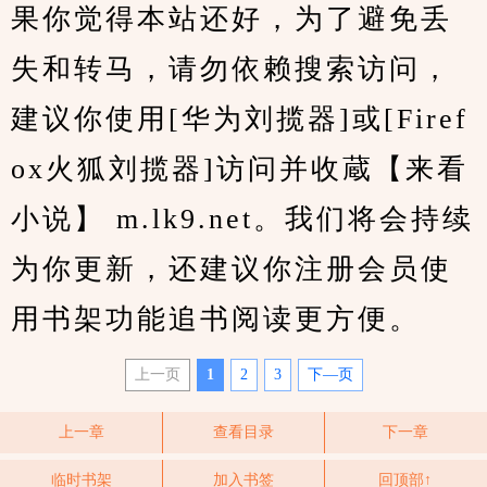
果你觉得本站还好，为了避免丢
失和转马，请勿依赖搜索访问，
建议你使用[华为刘揽器]或[Firef
ox火狐刘揽器]访问并收蔵【来看
小说】 m.lk9.net。我们将会持续
为你更新，还建议你注册会员使
用书架功能追书阅读更方便。
上一页
1
2
3
下—页
上一章
查看目录
下一章
临时书架
加入书签
回顶部↑