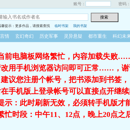
账号：
密码
温馨提示：更多作品，请搜索查找
临时书架
我的书架
言情
玄幻奇幻
历史军事
灵异悬疑
都市重生
科幻未
当前电脑板网络繁忙，内容加载失败…
请改用手机浏览器访问即可正常……，谢
建议您注册个帐号，把书添加到书签，
后在手机版上登录帐号可以直接点开继续
提示：此时刷新无效，必须转手机版才
繁忙时段：中午11、12点，晚上20点之