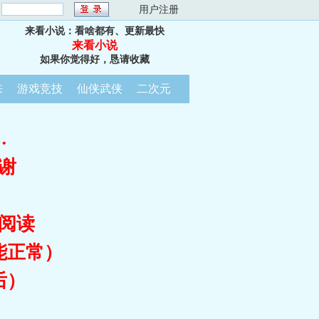
：
用户注册
来看小说：看啥都有、更新最快
来看小说
如果你觉得好，恳请收藏
来
游戏竞技
仙侠武侠
二次元
…
谢
阅读
能正常）
后）