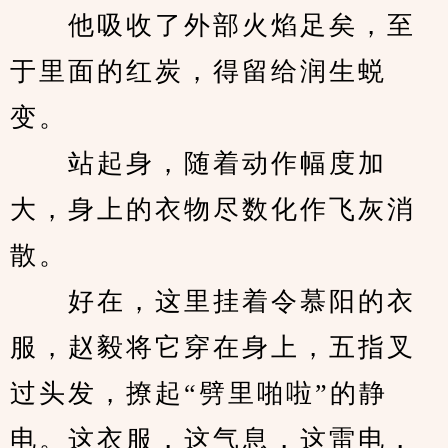
　　他吸收了外部火焰足矣，至
于里面的红炭，得留给润生蜕
变。
　　站起身，随着动作幅度加
大，身上的衣物尽数化作飞灰消
散。
　　好在，这里挂着令慕阳的衣
服，赵毅将它穿在身上，五指叉
过头发，撩起“劈里啪啦”的静
电。这衣服，这气息，这雷电，