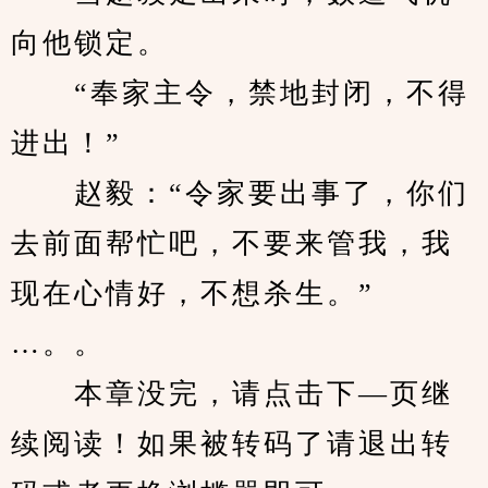
向他锁定。
　　“奉家主令，禁地封闭，不得
进出！”
　　赵毅：“令家要出事了，你们
去前面帮忙吧，不要来管我，我
现在心情好，不想杀生。”
…。。
　　本章没完，请点击下—页继
续阅读！如果被转码了请退出转