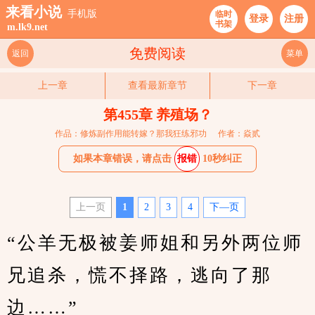
来看小说
手机版
临时
登录
注册
书架
m.lk9.net
免费阅读
返回
菜单
上一章
查看最新章节
下一章
第455章 养殖场？
作品：修炼副作用能转嫁？那我狂练邪功
作者：焱贰
如果本章错误，请点击
报错
10秒纠正
上一页
1
2
3
4
下—页
“公羊无极被姜师姐和另外两位师
兄追杀，慌不择路，逃向了那
边……”