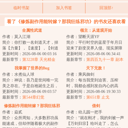
临时书架
加入书签
回顶部↑
看了《修炼副作用能转嫁？那我狂练邪功》的书友还喜欢看
全属性武道
领主：从道观开始
作者：莫入江湖
作者：望断天涯YF
简介：你打败一名剑道天才，掉
简介：平行时空的蓝星于年月日
落【力量】，【速度】，【剑道
迎来了剧变灵界入侵。现实屏障
天赋】……你捡了起来，力量和
更新时间：2026-08-06 00:03:16
被打破，来自世界之外的恶意来
更新时间：2026-08-06 06:34:41
速度有所提升，...
最新章节：
第3228章 天光精金
袭。转眼间百年...
最新章节：
第四百九十一章 副本
髓！这宝库都快成他自己家了！
世界、职业传承【求月票】
我掌握了世界的Bug
天下无敌！
金财神体即将突破！
作者：水煮仙人球
作者：乘风御剑
简介：神说：吾乃是世间唯一完
简介：每当我受到迫害、压榨
美之存在。于是自祂诞生之后，
时，我都会感到发自内心的高
原本完美无瑕的世界，出现了瑕
更新时间：2026-08-06 09:03:57
兴、喜悦，因为，还有人敢迫害
更新时间：2026-08-06 19:30:33
疵。凌驾于芸芸...
最新章节：
第544章幻觉
我、压榨我，只能证...
最新章节：
第651章 止戈
修炼副作用能转嫁？那我狂练邪
借剑
作者：焱贰
作者：幼儿园一把手
功
简介：众所周知，大多数邪功虽
简介：“就在刚才，我的剑被一声
能速成，但却伴随着极大的副作
【万剑归宗】给叫走了，怎么