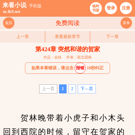
来看小说
手机版
临时
登录
注册
书架
m.lk9.net
免费阅读
返回
菜单
上一章
查看最新章节
下一章
第424章 突然和谐的贺家
作品：金枝
作者：面北眉南
如果本章错误，请点击
报错
10秒纠正
上一页
1
2
下—页
　　贺林晚带着小虎子和小木头
回到西院的时候，留守在贺家的