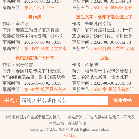
挡不住，高考前无意间开启一个
更新时间：2026-08-06 22:23:57
拟考。毕业她怕了吗？她怕
更新时间：2026-08-05 23:44:23
系统，双眼获得...
最新章节：
第六百六十二章
了……这考的都什么...
最新章节：
第613章 星际杯选手
（二合一）
将作妖
重生八零：被年下老公缠上了
作者：寒武记
作者：笨哒哒的幸福
简介：姜羡宝为搜寻害亲真凶，
简介：寡妇佟腊月重生回到一切
魂穿妖孽横生的大景朝。谁料这
悲剧的最开始的时候。前世因为
里破案，不看证据，只靠卦师！
更新时间：2026-08-06 04:58:56
改嫁宋大龙，踏上了一条不归
更新时间：2026-08-06 08:12:33
这不巧了嘛？！...
最新章节：
第285章 答案（大章求
路。重生归来的第...
最新章节：
第四百四十六章 要钱
月票）
没有，要命一条
表姑娘签到种田日常
点金
作者：沉舟钓雪
作者：玖拾陆
简介：姜挽月是传说中“艳冠京
简介：喻辞有一手家传的绘塑手
华”的绝色表姑娘。殊不知美貌单
艺，喻家以此兴盛，也因此获
出从来都是死局。想打破死局，
更新时间：2026-08-06 02:53:38
罪，死的死、流放的流放。为得
更新时间：2026-08-06 20:15:58
要么有挂，要...
最新章节：
第292章 尊严只在剑锋
旧事真相，喻辞赶...
最新章节：
第96章 我骂几句你听
之上
听？（两更合一求月票）
书名：
本站若有图片广告属于第三方接入，非本站所为，广告内容与本站无关，不代表
本站立场，请谨慎阅读。
Copyright © 2020 来看小说 All Rights Reserved.kk
SiteMap