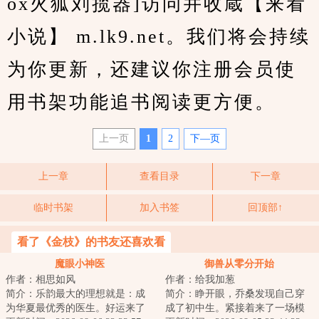
ox火狐刘揽器]访问并收蔵【来看
小说】 m.lk9.net。我们将会持续
为你更新，还建议你注册会员使
用书架功能追书阅读更方便。
上一页
1
2
下—页
上一章
查看目录
下一章
临时书架
加入书签
回顶部↑
看了《金枝》的书友还喜欢看
魔眼小神医
御兽从零分开始
作者：相思如风
作者：给我加葱
简介：乐韵最大的理想就是：成
简介：睁开眼，乔桑发现自己穿
为华夏最优秀的医生。好运来了
成了初中生。紧接着来了一场模