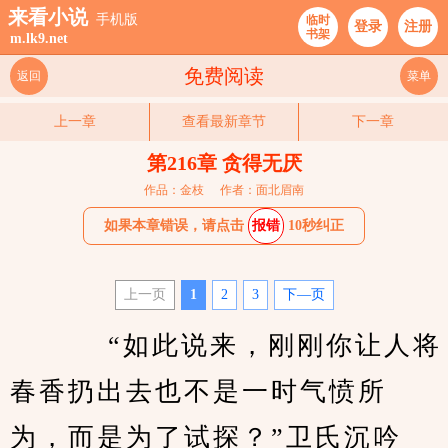
来看小说
手机版
临时
登录
注册
书架
m.lk9.net
免费阅读
返回
菜单
上一章
查看最新章节
下一章
第216章 贪得无厌
作品：金枝
作者：面北眉南
如果本章错误，请点击
报错
10秒纠正
上一页
1
2
3
下—页
    　　“如此说来，刚刚你让人将
春香扔出去也不是一时气愤所
为，而是为了试探？”卫氏沉吟