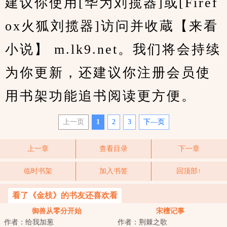
建议你使用[华为刘揽器]或[Firef
ox火狐刘揽器]访问并收蔵【来看
小说】 m.lk9.net。我们将会持续
为你更新，还建议你注册会员使
用书架功能追书阅读更方便。
上一页
1
2
3
下—页
上一章
查看目录
下一章
临时书架
加入书签
回顶部↑
看了《金枝》的书友还喜欢看
御兽从零分开始
宋檀记事
作者：给我加葱
作者：荆棘之歌