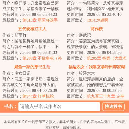
简介：睁开眼，乔桑发现自己穿
简介：一句话简介：从修真界穿
成了初中生。紧接着来了一场模
越回来后，我回老家种地开直播
拟考。毕业她怕了吗？她怕
更新时间：2026-08-05 23:44:23
卖菜了！修成金丹渡劫失败的宋
更新时间：2026-08-05 23:40:10
了……这考的都什么...
最新章节：
第613章 星际杯选手
檀回到现代，发...
最新章节：
1914.鸡翅啊
（二合一）
五代硬核打工人
将作妖
作者：郁雨竹
作者：寒武记
简介：柴昭觉得她哥帮她挡过一
简介：姜羡宝为搜寻害亲真凶，
剑之后就不一样了，似乎……不
魂穿妖孽横生的大景朝。谁料这
是他了。他总会说些郑先生都没
更新时间：2026-08-06 08:31:33
里破案，不看证据，只靠卦师！
更新时间：2026-08-06 04:58:56
听过的，她听起...
最新章节：
第200章 不敬皇权（补
这不巧了嘛？！...
最新章节：
第285章 答案（大章求
更昨天）
月票）
咸鱼一家的穿书生活
福运农女：我靠玄学种田养家糊
作者：宅女日记
作者：珍溪木木
口
简介：闫玉一家穿书后，发现这
简介：世纪穿越而来的唐婉，全
本古早文的主角正是原身大伯。
家被流放。她的理想是带着全家
他们是扒着大伯喝血，早早被分
更新时间：2026-08-01 00:26:39
去致富，从此山高水长，远离朝
更新时间：2026-07-30 00:32:56
家，在全文末尾...
最新章节：
第944章 打草惊蛇
堂恩怨。只是理...
最新章节：
第九百三十九章 定夺
书名：
本站若有图片广告属于第三方接入，非本站所为，广告内容与本站无关，不代表
本站立场，请谨慎阅读。