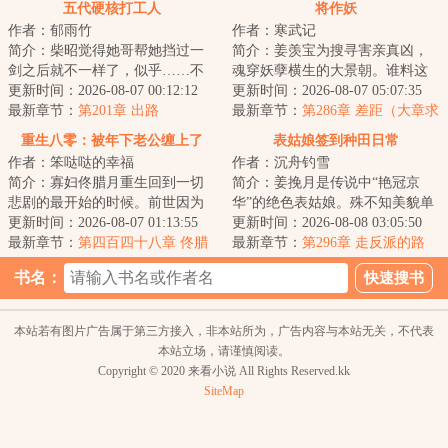
五代硬核打工人
将作妖
作者：郁雨竹
作者：寒武记
简介：柴昭觉得她哥帮她挡过一
简介：姜羡宝为搜寻害亲真凶，
剑之后就不一样了，似乎……不
魂穿妖孽横生的大景朝。谁料这
是他了。他总会说些郑先生都没
更新时间：2026-08-07 00:12:12
里破案，不看证据，只靠卦师！
更新时间：2026-08-07 05:07:35
听过的，她听起...
最新章节：
第201章 出路
这不巧了嘛？！...
最新章节：
第286章 差距（大章求
月票）
重生八零：被年下老公缠上了
表姑娘签到种田日常
作者：笨哒哒的幸福
作者：沉舟钓雪
简介：寡妇佟腊月重生回到一切
简介：姜挽月是传说中“艳冠京
悲剧的最开始的时候。前世因为
华”的绝色表姑娘。殊不知美貌单
改嫁宋大龙，踏上了一条不归
更新时间：2026-08-07 01:13:55
出从来都是死局。想打破死局，
更新时间：2026-08-08 03:05:50
路。重生归来的第...
最新章节：
第四百四十八章 佟腊
要么有挂，要...
最新章节：
第296章 走反派的路
月改变了我的一生
书名：
本站若有图片广告属于第三方接入，非本站所为，广告内容与本站无关，不代表
本站立场，请谨慎阅读。
Copyright © 2020 来看小说 All Rights Reserved.kk
SiteMap