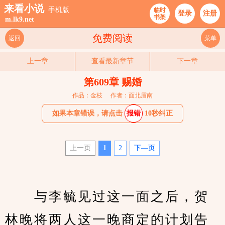
来看小说
手机版
临时
登录
注册
书架
m.lk9.net
免费阅读
返回
菜单
上一章
查看最新章节
下一章
第609章 赐婚
作品：金枝
作者：面北眉南
如果本章错误，请点击
报错
10秒纠正
上一页
1
2
下—页
　　与李毓见过这一面之后，贺
林晚将两人这一晚商定的计划告