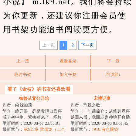
小说】 m.lk9.net。我们将会持续
为你更新，还建议你注册会员使
用书架功能追书阅读更方便。
上一页
1
2
下—页
上一章
查看目录
下一章
临时书架
加入书签
回顶部↑
看了《金枝》的书友还喜欢看
御兽从零分开始
宋檀记事
作者：给我加葱
作者：荆棘之歌
简介：睁开眼，乔桑发现自己穿
简介：一句话简介：从修真界穿
成了初中生。紧接着来了一场模
越回来后，我回老家种地开直播
拟考。毕业她怕了吗？她怕
更新时间：2026-08-07 23:53:01
卖菜了！修成金丹渡劫失败的宋
更新时间：2026-08-08 03:02:45
了……这考的都什么...
最新章节：
第615章 雷倨龙（二合
檀回到现代，发...
最新章节：
1916.有色眼镜
一）