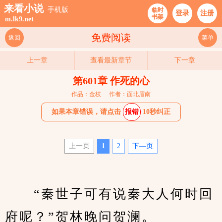
来看小说
手机版
临时
登录
注册
书架
m.lk9.net
免费阅读
返回
菜单
上一章
查看最新章节
下一章
第601章 作死的心
作品：金枝
作者：面北眉南
如果本章错误，请点击
报错
10秒纠正
上一页
1
2
下—页
　　“秦世子可有说秦大人何时回
府呢？”贺林晚问贺澜。