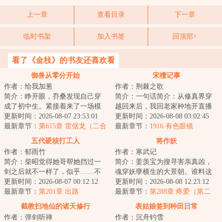
上一章
查看目录
下一章
临时书架
加入书签
回顶部↑
看了《金枝》的书友还喜欢看
御兽从零分开始
宋檀记事
作者：给我加葱
作者：荆棘之歌
简介：睁开眼，乔桑发现自己穿
简介：一句话简介：从修真界穿
成了初中生。紧接着来了一场模
越回来后，我回老家种地开直播
拟考。毕业她怕了吗？她怕
更新时间：2026-08-07 23:53:01
卖菜了！修成金丹渡劫失败的宋
更新时间：2026-08-08 03:02:45
了……这考的都什么...
最新章节：
第615章 雷倨龙（二合
檀回到现代，发...
最新章节：
1916.有色眼镜
一）
五代硬核打工人
将作妖
作者：郁雨竹
作者：寒武记
简介：柴昭觉得她哥帮她挡过一
简介：姜羡宝为搜寻害亲真凶，
剑之后就不一样了，似乎……不
魂穿妖孽横生的大景朝。谁料这
是他了。他总会说些郑先生都没
更新时间：2026-08-07 00:12:12
里破案，不看证据，只靠卦师！
更新时间：2026-08-08 12:23:12
听过的，她听起...
最新章节：
第201章 出路
这不巧了嘛？！...
最新章节：
第288章 疼爱（第二
更）
截教扫地仙的诸天修行
表姑娘签到种田日常
作者：弹剑听禅
作者：沉舟钓雪