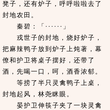
凳子，还有炉子，呼呼啦啦去了
封地农田。
　　秦碧：「······」
　　戎世子的封地，烧好炉子，
把麻辣鸭子放到炉子上炖著，幕
僚和护卫将桌子摆好，还带了
酒，先喝一口，呵，酒香浓郁。
　　等捞了半只灵禽鸭子上桌，
封地起风，林尧眯眼。
　　晏护卫伸筷子夹了一块灵禽