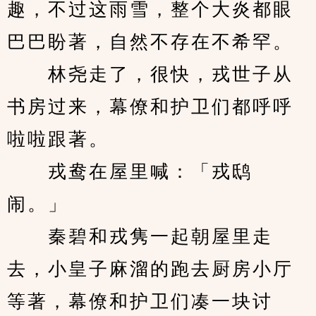
趣，不过这雨雪，整个大炎都眼
巴巴盼著，自然不存在不希罕。
　　林尧走了，很快，戎世子从
书房过来，幕僚和护卫们都呼呼
啦啦跟著。
　　戎鸯在屋里喊：「戎鸱
闹。」
　　秦碧和戎隽一起朝屋里走
去，小皇子麻溜的跑去厨房小厅
等著，幕僚和护卫们凑一块讨