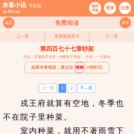
来看小说
手机版
临时
登录
注册
书架
m.lk9.net
免费阅读
返回
菜单
上一章
查看最新章节
下一章
第四百七十七章吵架
作品：穿越妻荣夫贵：绝嗣世子养崽
作者：一见我珍
如果本章错误，请点击
报错
10秒纠正
上一页
1
2
下—页
　　戎王府就算有空地，冬季也
不在院子里种菜。
　　室内种菜，就用不著雨雪下