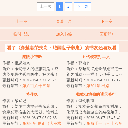
上一页
1
2
下—页
上一章
查看目录
下一章
临时书架
加入书签
回顶部↑
看了《穿越妻荣夫贵：绝嗣世子养崽》的书友还喜欢看
魔眼小神医
五代硬核打工人
作者：相思如风
作者：郁雨竹
简介：乐韵最大的理想就是：成
简介：柴昭觉得她哥帮她挡过一
为华夏最优秀的医生。好运来了
剑之后就不一样了，似乎……不
挡不住，高考前无意间开启一个
更新时间：2026-08-07 21:29:24
是他了。他总会说些郑先生都没
更新时间：2026-08-07 00:12:12
系统，双眼获得...
最新章节：
第六百六十三章
听过的，她听起...
最新章节：
第201章 出路
将作妖
截教扫地仙的诸天修行
作者：寒武记
作者：弹剑听禅
简介：姜羡宝为搜寻害亲真凶，
简介：柳柊是金鳌岛的柳树精，
魂穿妖孽横生的大景朝。谁料这
化形后成为碧游宫的杂役弟子。
里破案，不看证据，只靠卦师！
更新时间：2026-08-07 05:07:35
实际上，柳柊是杨眉大仙的后
更新时间：2026-08-07 17:45:42
这不巧了嘛？！...
最新章节：
第286章 差距（大章求
裔，具有变异的时...
最新章节：
第两千一百三十六章