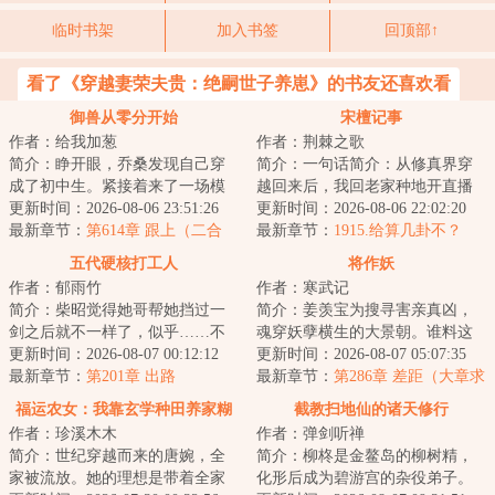
临时书架
加入书签
回顶部↑
看了《穿越妻荣夫贵：绝嗣世子养崽》的书友还喜欢看
御兽从零分开始
宋檀记事
作者：给我加葱
作者：荆棘之歌
简介：睁开眼，乔桑发现自己穿
简介：一句话简介：从修真界穿
成了初中生。紧接着来了一场模
越回来后，我回老家种地开直播
拟考。毕业她怕了吗？她怕
更新时间：2026-08-06 23:51:26
卖菜了！修成金丹渡劫失败的宋
更新时间：2026-08-06 22:02:20
了……这考的都什么...
最新章节：
第614章 跟上（二合
檀回到现代，发...
最新章节：
1915.给算几卦不？
一）
五代硬核打工人
将作妖
作者：郁雨竹
作者：寒武记
简介：柴昭觉得她哥帮她挡过一
简介：姜羡宝为搜寻害亲真凶，
剑之后就不一样了，似乎……不
魂穿妖孽横生的大景朝。谁料这
是他了。他总会说些郑先生都没
更新时间：2026-08-07 00:12:12
里破案，不看证据，只靠卦师！
更新时间：2026-08-07 05:07:35
听过的，她听起...
最新章节：
第201章 出路
这不巧了嘛？！...
最新章节：
第286章 差距（大章求
月票）
福运农女：我靠玄学种田养家糊
截教扫地仙的诸天修行
作者：珍溪木木
作者：弹剑听禅
口
简介：世纪穿越而来的唐婉，全
简介：柳柊是金鳌岛的柳树精，
家被流放。她的理想是带着全家
化形后成为碧游宫的杂役弟子。