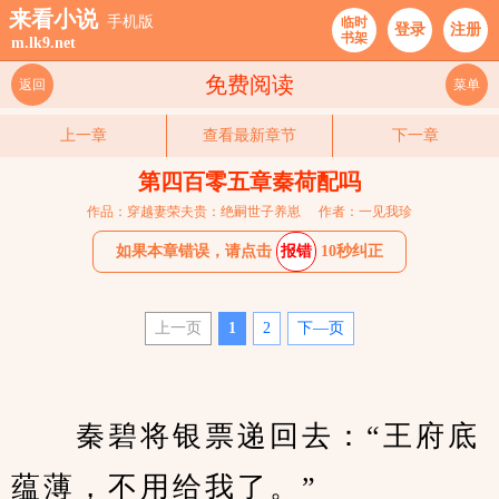
来看小说
手机版
临时
登录
注册
书架
m.lk9.net
免费阅读
返回
菜单
上一章
查看最新章节
下一章
第四百零五章秦荷配吗
作品：穿越妻荣夫贵：绝嗣世子养崽
作者：一见我珍
如果本章错误，请点击
报错
10秒纠正
上一页
1
2
下—页
　　秦碧将银票递回去：“王府底
蕴薄，不用给我了。”