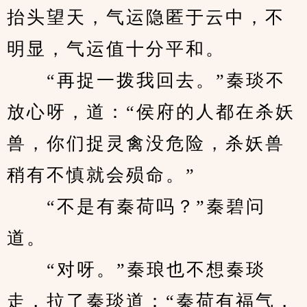
抬头望天，气运隐匿于云中，不
明显，气运值十分平和。
　　“再捉一拨我回去。”秦琰不
放心呀，道：“侯府的人都在杀妖
兽，你们捉灵禽没危险，杀妖兽
稍有不慎就会殒命。”
　　“不是有秦荷吗？”秦碧问
道。
　　“对呀。”秦琅也不想秦琰
走，拉了秦琰道：“秦荷有福气，