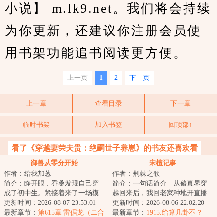
小说】 m.lk9.net。我们将会持续
为你更新，还建议你注册会员使
用书架功能追书阅读更方便。
上一页
1
2
下—页
上一章
查看目录
下一章
临时书架
加入书签
回顶部↑
看了《穿越妻荣夫贵：绝嗣世子养崽》的书友还喜欢看
御兽从零分开始
宋檀记事
作者：给我加葱
作者：荆棘之歌
简介：睁开眼，乔桑发现自己穿
简介：一句话简介：从修真界穿
成了初中生。紧接着来了一场模
越回来后，我回老家种地开直播
拟考。毕业她怕了吗？她怕
更新时间：2026-08-07 23:53:01
卖菜了！修成金丹渡劫失败的宋
更新时间：2026-08-06 22:02:20
了……这考的都什么...
最新章节：
第615章 雷倨龙（二合
檀回到现代，发...
最新章节：
1915.给算几卦不？