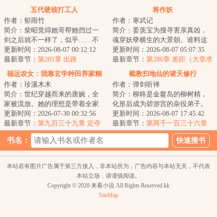
一）
五代硬核打工人
将作妖
作者：郁雨竹
作者：寒武记
简介：柴昭觉得她哥帮她挡过一
简介：姜羡宝为搜寻害亲真凶，
剑之后就不一样了，似乎……不
魂穿妖孽横生的大景朝。谁料这
是他了。他总会说些郑先生都没
更新时间：2026-08-07 00:12:12
里破案，不看证据，只靠卦师！
更新时间：2026-08-07 05:07:35
听过的，她听起...
最新章节：
第201章 出路
这不巧了嘛？！...
最新章节：
第286章 差距（大章求
月票）
福运农女：我靠玄学种田养家糊
截教扫地仙的诸天修行
作者：珍溪木木
作者：弹剑听禅
口
简介：世纪穿越而来的唐婉，全
简介：柳柊是金鳌岛的柳树精，
家被流放。她的理想是带着全家
化形后成为碧游宫的杂役弟子。
去致富，从此山高水长，远离朝
更新时间：2026-07-30 00:32:56
实际上，柳柊是杨眉大仙的后
更新时间：2026-08-07 17:45:42
堂恩怨。只是理...
最新章节：
第九百三十九章 定夺
裔，具有变异的时...
最新章节：
第两千一百三十六章
神仙炮灰11
书名：
本站若有图片广告属于第三方接入，非本站所为，广告内容与本站无关，不代表
本站立场，请谨慎阅读。
Copyright © 2020 来看小说 All Rights Reserved.kk
SiteMap