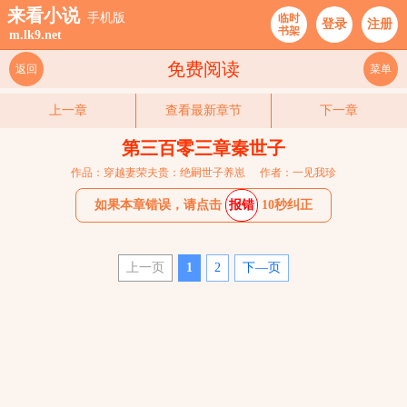
来看小说
手机版
临时
登录
注册
书架
m.lk9.net
免费阅读
返回
菜单
上一章
查看最新章节
下一章
第三百零三章秦世子
作品：穿越妻荣夫贵：绝嗣世子养崽
作者：一见我珍
如果本章错误，请点击
报错
10秒纠正
上一页
1
2
下—页