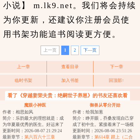
小说】 m.lk9.net。我们将会持续
为你更新，还建议你注册会员使
用书架功能追书阅读更方便。
上一页
1
2
下—页
上一章
查看目录
下一章
临时书架
加入书签
回顶部↑
看了《穿越妻荣夫贵：绝嗣世子养崽》的书友还喜欢看
魔眼小神医
御兽从零分开始
作者：相思如风
作者：给我加葱
简介：乐韵最大的理想就是：成
简介：睁开眼，乔桑发现自己穿
为华夏最优秀的医生。好运来了
成了初中生。紧接着来了一场模
挡不住，高考前无意间开启一个
更新时间：2026-08-07 21:29:24
拟考。毕业她怕了吗？她怕
更新时间：2026-08-06 23:51:26
系统，双眼获得...
最新章节：
第六百六十三章
了……这考的都什么...
最新章节：
第614章 跟上（二合