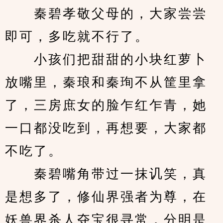
　　秦碧孝敬父母的，大家尝尝
即可，多吃就不行了。
　　小孩们把甜甜的小块红萝卜
放嘴里，秦琅和秦珣不从筐里拿
了，三房庶女的脸乍红乍青，她
一口都没吃到，再想要，大家都
不吃了。
　　秦碧嘴角带过一抹讥笑，真
是想多了，修仙界强者为尊，在
妖兽界杀人夺宝很寻常，分明是