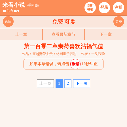
来看小说
手机版
临时
登录
注册
书架
m.lk9.net
免费阅读
返回
菜单
上一章
查看最新章节
下一章
第一百零二章秦荷喜欢沾福气值
作品：穿越妻荣夫贵：绝嗣世子养崽
作者：一见我珍
如果本章错误，请点击
报错
10秒纠正
上一页
1
2
下—页