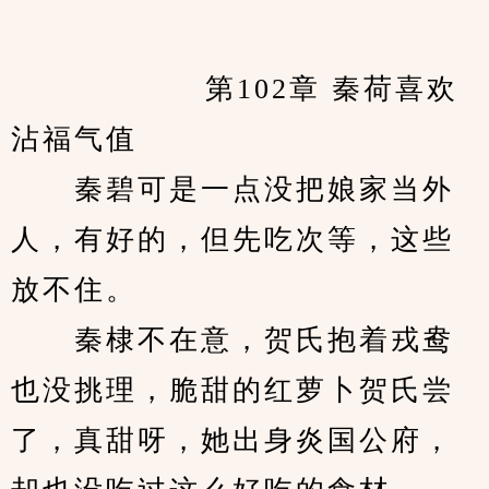
　　            第102章 秦荷喜欢
沾福气值
　　秦碧可是一点没把娘家当外
人，有好的，但先吃次等，这些
放不住。
　　秦棣不在意，贺氏抱着戎鸯
也没挑理，脆甜的红萝卜贺氏尝
了，真甜呀，她出身炎国公府，