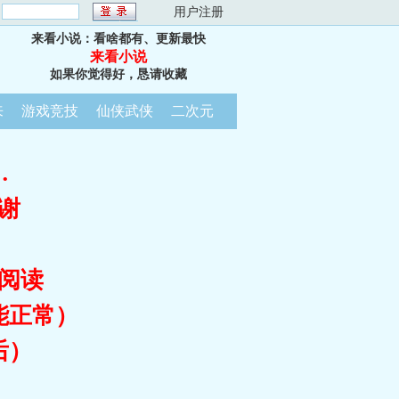
：
用户注册
来看小说：看啥都有、更新最快
来看小说
如果你觉得好，恳请收藏
来
游戏竞技
仙侠武侠
二次元
…
谢
阅读
能正常）
后）