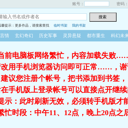
账号：
密码
温馨提示：更多作品，请搜索查找
临时书架
我的书架
言情
玄幻奇幻
历史军事
灵异悬疑
都市重生
科幻未
当前电脑板网络繁忙，内容加载失败…
请改用手机浏览器访问即可正常……，谢
建议您注册个帐号，把书添加到书签，
后在手机版上登录帐号可以直接点开继续
提示：此时刷新无效，必须转手机版才
繁忙时段：中午11、12点，晚上20点之