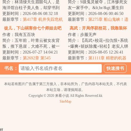
简介：林清缦天生眉眼勾人，是
简介：S级鬼灵被夺，江禾惨死女
海洋馆台柱子美人鱼，却穿书到
友一家手中。&lt;br/&gt;重生归
八零年代小渔村，成了黑胖恶毒
更新时间：2026-08-06 08:32:18
来，妹妹病重，天赋觉醒失败？
更新时间：2026-08-06 00:46:50
女配。&lt;br/&...
最新章节：
第417章 机井失踪危机
&lt;br/&gt;...
最新章节：
第275章 船山鬼峡！遗
(5)
宝！
徒儿，下山祸害你七个师姐去吧
高武：开局俘获校花，我靠装杯
作者：我有五百块
作者：步履无声
杀疯了
简介：五年前，叶青云被女友背
简介：【高武+校花+拉仇恨+系统
叛，推下悬崖，大难不死，被一
+爆爽+斩妖除魔+轻松】老实人绑
高人所救！五年后，叶青云跟随
更新时间：2026-07-27 14:04:21
定【天妒英才】系统，收获嫉妒
更新时间：2026-08-05 12:26:41
师父在山上学得...
最新章节：
第2692章 第545
值，可抽奖、...
最新章节：
第1111章 精密的机器
书名：
本站若有图片广告属于第三方接入，非本站所为，广告内容与本站无关，不代表
本站立场，请谨慎阅读。
Copyright © 2020 来看小说 All Rights Reserved.kk
SiteMap
ff