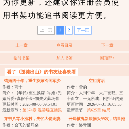
为你更新，还建议你注册会员使
用书架功能追书阅读更方便。
上一页
1
2
下—页
上一章
查看目录
下一章
临时书架
加入书签
回顶部↑
看了《逆徒出山》的书友还喜欢看
错婚四十年，重生换嫁冷面军少
空姐背后
作者：商十一
作者：雪豹
被宠上天
简介：【年代+重生换嫁+军婚+先
简介：人到中年，大厂被裁。三
婚后爱+真假千金+前夫火葬场骨
十而立，一无所成。刚扯证的媳
灰扬了】&lt;br/&gt;和丈夫伉俪情
更新时间：2026-08-06 09:54:01
妇在家偷人，心灰意冷酒吧买醉
更新时间：2026-07-31 16:05:33
深四十年，...
最新章节：
第374章 温碧瑶直接跟
却意外邂逅寂寞...
最新章节：
第625章 结局
徐晓兰要人
穿书八零小渔村，失忆大佬宠妻
开局被鬼新娘摘头99次，结果她
作者：会飞的猫耳朵
作者：洛青澜
狂孕吐
疯了？