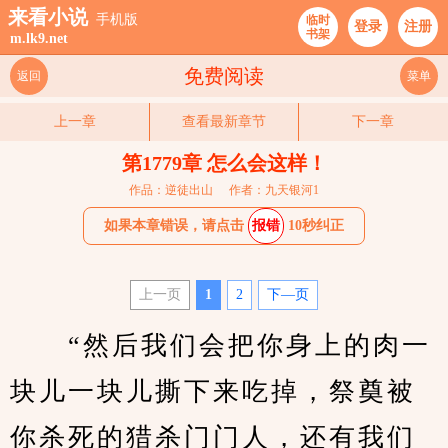
来看小说
手机版
临时
登录
注册
书架
m.lk9.net
免费阅读
返回
菜单
上一章
查看最新章节
下一章
第1779章 怎么会这样！
作品：逆徒出山
作者：九天银河1
如果本章错误，请点击
报错
10秒纠正
上一页
1
2
下—页
　　“然后我们会把你身上的肉一
块儿一块儿撕下来吃掉，祭奠被
你杀死的猎杀门门人，还有我们