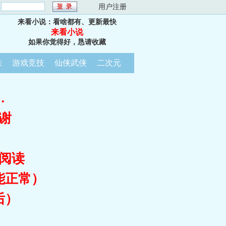
：
用户注册
来看小说：看啥都有、更新最快
来看小说
如果你觉得好，恳请收藏
来
游戏竞技
仙侠武侠
二次元
…
谢
阅读
能正常）
后）