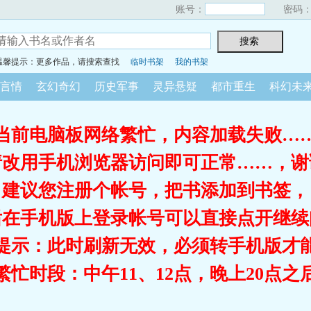
账号：
密码
温馨提示：更多作品，请搜索查找
临时书架
我的书架
言情
玄幻奇幻
历史军事
灵异悬疑
都市重生
科幻未
当前电脑板网络繁忙，内容加载失败…
请改用手机浏览器访问即可正常……，谢
建议您注册个帐号，把书添加到书签，
后在手机版上登录帐号可以直接点开继续
提示：此时刷新无效，必须转手机版才
繁忙时段：中午11、12点，晚上20点之