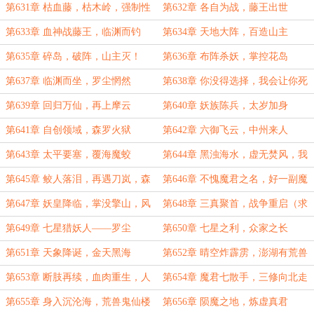
险的
第631章 枯血藤，枯木岭，强制性
第632章 各自为战，藤王出世
元婴任务
第633章 血神战藤王，临渊而钓
第634章 天地大阵，百造山主
第635章 碎岛，破阵，山主灭！
第636章 布阵杀妖，掌控花岛
第637章 临渊而坐，罗尘惘然
第638章 你没得选择，我会让你死
得体面一点
第639章 回归万仙，再上摩云
第640章 妖族陈兵，太岁加身
第641章 自创领域，森罗火狱
第642章 六御飞云，中州来人
第643章 太平要塞，覆海魔蛟
第644章 黑浊海水，虚无焚风，我
那么大一头覆海魔蛟呢？
第645章 鲛人落泪，再遇刀岚，森
第646章 不愧魔君之名，好一副魔
罗火狱第二形态
头做派！
第647章 妖皇降临，掌没擎山，风
第648章 三真聚首，战争重启（求
起了！
月票）
第649章 七星猎妖人——罗尘
第650章 七星之利，众家之长
第651章 天象降诞，金天黑海
第652章 晴空炸霹雳，澎湖有荒兽
第653章 断肢再续，血肉重生，人
第654章 魔君七散手，三修向北走
形荒兽罗尘！
（为盟主贫僧爱吃肉加更）
第655章 身入沉沦海，荒兽鬼仙楼
第656章 陨魔之地，炼虚真君