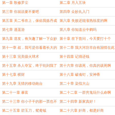
第一章 散修罗尘
第二章 月入五块
第三章 你就说要不要吧
第四章 众妙丸入门
第五章 关二爷在上，保佑我炼丹成
第六章 失败还能涨熟练度的啊
功
第七章 逍遥游
第八章 你知道云中鹤吗
第九章 道友，有兴趣了解一下众妙
第十章 在下曾问，今天要打十个
丸吗
第十一章 叔，我可是你看着长大的
第十二章 我大河坊市自有国情在此
啊！
第十三章 完美级火球术
第十四章 记得还钱
第十五章 杀人夺宝，终于轮到我了
第十六章 你该死，你真的该死啊
吗？
第十七章 横财
第十八章 破魂钉，安神香
第十九章 无情的移动炮台
第二十章 染指大山
第二十一章 暴富
第二十二章 一群穷鬼玩什么命啊
第二十三章 你小子干的那一票也不
第二十四章 新家真好！
大啊
第二十五章 碧玉刀，鸳鸯钺
第二十六章 奸商，都是奸商