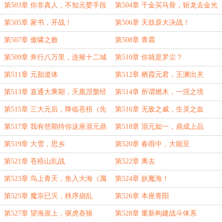
然冲撞金狼王！
第503章 你非真人，不知元婴手段
第504章 千金买马骨，斩龙去金光
第505章 家书，开战！
第506章 天鼓原大决战！
第507章 傲啸之败
第508章 青霜
第509章 奔行八万里，连摧十二城
第510章 你就是罗尘？
第511章 元胎道体
第512章 栖霞元君，王渊出关
第513章 直通大乘期，天凰涅槃经
第514章 所谓燃木，一涅之境
第515章 三大元后，降临苍梧（先
第516章 无敌之威，生灵之血
发后改）
第517章 我有些期待你这座混元鼎
第518章 混元如一，鼎成上品
了
第519章 大雪，思乡
第520章 春雨中，大能至
第521章 苍梧山乱战
第522章 离去
第523章 鸟上青天，鱼入大海（属
第524章 妖魔海！
性盘点，酌情订阅）
第525章 魔宗已灭，秩序崩乱
第526章 本座青阳
第527章 望海崖上，驱虎吞狼
第528章 重新构建战斗体系