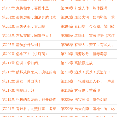
未来吗
订阅）
第199章 鬼将相争，喜提小黑
第200章 引煞入体，炼体圆满
第201章 孤帆远影，澜沧奔腾（求
第202章 血染大河，如雨坠落（求
月票）
月票）
第203章 三阶妖王，吞江蟾
第204章 泰山坊、金石阁、敲门砖
第205章 东岳震惊，同道中人！
第206章 赤蟾山、霍家得势（求订
阅）
第207章 清源妙丹法到手
第208章 有些人，变了，有些人，
不能变！
第209章 必拿下！（求订阅）
第210章 清源妙丹，排毒养颜
第211章 密谋（求订阅）
第212章 高陵原之战
第213章 破坏规则之人，疯狂的南
第214章 追杀！反杀！反追杀！
宫谨
第215章 道友，莫自误！
第216章 一轮骄阳迫人心，一声道
友别世间
第217章 赤蟾山，毁！
第218章 玄火剑，重番印
第219章 积极的闵龙雨，解开储物
第220章 法宝胚胎，灰色剑鞘
袋禁制
第221章 青丹谷，元照往事，陶家
第222章 自天而降，落地生澜。此