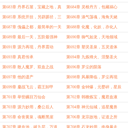
月票！）
第683章 丹界石屋，宝藏之地，真
第684章 灵根丹方，包藏祸心
君遗问，仙凡之隔
第685章 系统开挂，另辟蹊径，三
第686章 涤气荡魂，海角天姥
丹合一，考核通过
第687章 傀儡之都，最简单的一关
第688章 化魔，化妖，亦化人
第689章 最后一关，五阶最强神
第690章 御气如龙，天地领域
丹！
第691章 源力再现，丹界震动
第692章 塑灵圣泉，五灵道体
第693章 真君传承
第694章 九炼烽火、涅槃圣火
第695章 散人魔罗、双血之战
第696章 罗尘的陨落
第697章 他的遗产
第698章 风暴降临，罗尘再现
第699章 鏖战飞云，霸王卸甲
第700章 金钟爆，元婴碎，星辰
落，夜明昭
第701章 举世瞩目万仙会
第702章 韩瞻炼宝，魔君血液
第703章 源力妙用，桑公后人
第704章 神元仙城，追星魔兽
第705章 命丧黄泉，魂断黑崖
第706章 龙宗故地，证道之所
第707章 建血池，破九层，万道
第708章 石龙妙用，肉身暴走