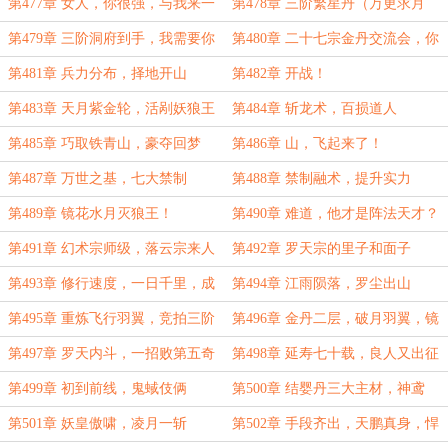
第477章 女人，你很强，与我来一
第478章 三阶繁星丹（万更求月
场酣畅淋漓的大战吧！（求月票！）
票！）
第479章 三阶洞府到手，我需要你
第480章 二十七宗金丹交流会，你
们的态度！
就是丹尘子？（万更求月票）
第481章 兵力分布，择地开山
第482章 开战！
第483章 天月紫金轮，活剐妖狼王
第484章 斩龙术，百损道人
（求月票！）
第485章 巧取铁青山，豪夺回梦
第486章 山，飞起来了！
岭！
第487章 万世之基，七大禁制
第488章 禁制融术，提升实力
第489章 镜花水月灭狼王！
第490章 难道，他才是阵法天才？
第491章 幻术宗师级，落云宗来人
第492章 罗天宗的里子和面子
第493章 修行速度，一日千里，成
第494章 江雨陨落，罗尘出山
也体魄，败也体魄！
第495章 重炼飞行羽翼，竞拍三阶
第496章 金丹二层，破月羽翼，镜
狼王
花水月，血泪再现
第497章 罗天内斗，一招败第五奇
第498章 延寿七十载，良人又出征
第499章 初到前线，鬼蜮伎俩
第500章 结婴丹三大主材，神鸢
尾、紫猴花、五行莲台
第501章 妖皇傲啸，凌月一斩
第502章 手段齐出，天鹏真身，悍