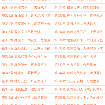
衣，申请筑基丹！（求月票）
（求月票）
第327章 陶家内争，一出好戏！
第328章 根基比拼，纯粹的对撼！
（求月票）
（求月票）
第329章 五峰罩谷，青天琉璃（求
第330章 枉为青丹七子，你也配合
月票）
丹尘子相提并论？（求月票）
第331章 墨荷园中对，彩菊丹的未
第332章 青丹坊市，再遇熟人
来
第333章 双道号？不足为惧！
第334章 道种之战开始，上天宫取
丹方
第335章 降尘丹、饲灵丸、楚魁邀
第336章 楚魁战丹阳，宗门真传也
战丹阳子！
不过如此？
第337章 炼丹大比，万众瞩目下的
第338章 震惊全场，万众哗然（求
罗尘！
月票）
第339章 我竟然真的不如丹尘子
第340章 三连魁首，丹尘名扬
吗？
第341章 真传第一，再上天宫！
第342章 各方招揽，金丹哄抢
第343章 缚龙桩，紫极天火
第344章 道种之战结束（求月票）
第345章 结丹三法，可证大道！
第346章 弱三阶灵地，丹阳之罪
第347章 狂飙猛进，结婴丹方
第348章 风雪夜归人（求订阅求月
票）
第349章 好心办坏事，恰逢其时
第350章 治疗方案，罗天会的发展