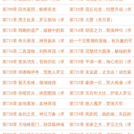
终，道体隐（六千字大章）
第709章 回光返照，蛟蟒吞龙
第710章 霞丘论道，结婴丹成（求
月票）
第711章 黑王化龙，罗尘胎动（求
第712章 元婴（求月票）
月票！）
第713章 韩瞻的遗产，破败中的新
第714章 劫雷之力，裂魂神功（求
生（求求月票））
月票）
第715章 寿元暴涨，挫骨扬灰（求
贴一个完整属性面板，有兴趣的可
月票！）
以看看
第716章 二真遗物，剑阵再现（求
第717章 涅槃经大圆满，极端的掌
月票！）
控力！（求月票！）
第718章 黄泉消失，苍梧仍在（求
第719章 平湖一夜，海心依旧（求
月票）
月票）
第720章 琅琊梅伊奇，荒散人罗尘
第721章 末岚庭，止戈会！成也紫
（求月票）
府，败也紫府？
第722章 裂天发难，领域碰撞
第723章 豪掷一亿，冥火相邀（求
月票）
第724章 吞噬冥火，挟恩图报（求
第725章 五百年大比，护道人罗尘
月票）
（求月票）
第726章 故地重游，血神再现
第727章 散人魔罗，焚海灭世
第728章 血剑之灵，神元万象（求
第729章 死的死，疯的疯，失踪的
月票！）
失踪，不祥之海（六千字大章求月
第730章 天地峰星门，劫雷炼神魂
第731章 丧家之犬，罗尘之仇（求