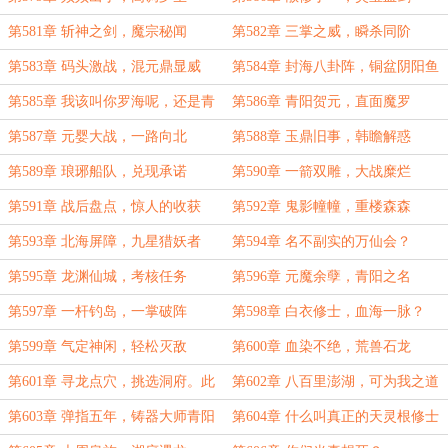
第581章 斩神之剑，魔宗秘闻
第582章 三掌之威，瞬杀同阶
第583章 码头激战，混元鼎显威
第584章 封海八卦阵，铜盆阴阳鱼
第585章 我该叫你罗海呢，还是青
第586章 青阳贺元，直面魔罗
阳魔君呢？
第587章 元婴大战，一路向北
第588章 玉鼎旧事，韩瞻解惑
第589章 琅琊船队，兑现承诺
第590章 一箭双雕，大战糜烂
第591章 战后盘点，惊人的收获
第592章 鬼影幢幢，重楼森森
第593章 北海屏障，九星猎妖者
第594章 名不副实的万仙会？
第595章 龙渊仙城，考核任务
第596章 元魔余孽，青阳之名
第597章 一杆钓岛，一掌破阵
第598章 白衣修士，血海一脉？
第599章 气定神闲，轻松灭敌
第600章 血染不绝，荒兽石龙
第601章 寻龙点穴，挑选洞府。此
第602章 八百里澎湖，可为我之道
青阳，乃彼青阳？
场
第603章 弹指五年，铸器大师青阳
第604章 什么叫真正的天灵根修士