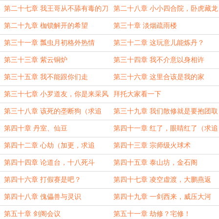
第二十七章 我王哥从不舔有毒的刀
第二十八章 小小四合院，卧虎藏龙
啊
第二十九章 枷锁解开的希望
第三十章 淡烟疏雨楼
第三十一章 瓢虫月初格外热情
第三十二章 这玩意儿能炼丹？
第三十三章 紫云铜炉
第三十四章 我不介意以身相许
第三十五章 我不能跟你们走
第三十六章 这里合该是我的家
第三十七章 小罗道友，你是来采风
拜托大家看一下
的吗
第三十八章 该死的垄断狗（求追
第三十九章 我们散修就是要抱团取
读）
暖
第四十章 丹室、仙豆
第四十一章 红了，眼睛红了（求追
读）
第四十二章 心劫（加更，求追
第四十三章 宗师级火球术
读！）
第四十四章 论道台，十八死斗
第四十五章 泰山坊，金石阁
第四十六章 打假赛是吧？
第四十七章 凌空虚渡，大鹏燕返
第四十八章 傀儡兽与灵识
第四十九章 一剑西来，威压大河
第五十章 剑阁会议
第五十一章 劫修？宅修！