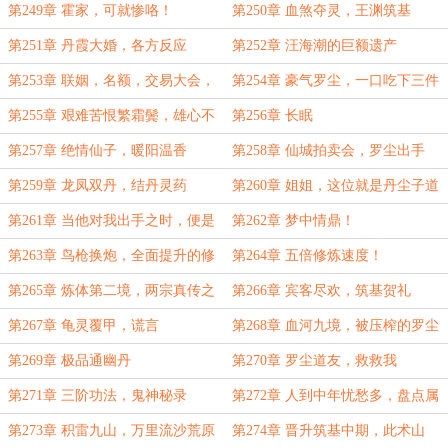
商盟
三层
第249章 霍家，可就惨咯！
第250章 血煞夺灵，王渊筑基
第251章 丹霞大婚，各方反应
第252章 汪海潮的巨额遗产
第253章 联姻，名额，交易大会，
第254章 豪气罗尘，一口吃下三件
捡漏
法宝
第255章 艰难苦恨繁霜鬓，雄心不
第256章 长眠
绝结金丹
第257章 绝情仙子，暖阳温香
第258章 仙城拍卖会，罗尘出手
第259章 龙凤双丹，结丹灵药
第260章 姐姐，这位就是丹尘子道
友
第261章 当他对我出手之时，便是
第262章 梦中情鼎！
重拾道心之日
第263章 鸟枪换炮，全面提升的修
第264章 五倍修炼速度！
炼环境。
第265章 炼体第二境，两宗真传之
第266章 宾客尽欢，筑基贺礼
战
第267章 龟灵覆甲，谎言
第268章 血河九境，被压榨的罗尘
第269章 极品通幽丹
第270章 罗尘道友，救救我
第271章 三阶功法，鬼神秘录
第272章 人到中年忧愁多，盘点属
性
第273章 积雷九山，万里流沙荒原
第274章 晋升筑基中期，此术山