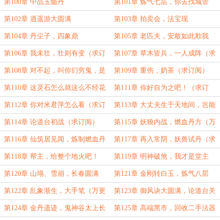
字大章求订阅）
成，求首订！）
第100章 中品玉髓丹
第101章 炼气七层，你去找城管
啊！
第102章 逍遥游大圆满
第103章 拍卖会，法宝现
第104章 丹尘子，四象鼎
第105章 老匹夫，安敢如此欺我
第106章 我未壮，壮则有变（求订
第107章 草木皆兵，一人成阵（求
阅）
订阅）
第108章 对不起，叫你们穷鬼，是
第109章 重伤，奶茶（求订阅）
我草率了（求订阅））
第110章 这灵石怎么就这么不经花
第111章 你好自为之吧！（求订
啊
阅）
第112章 你对米君萍怎么看（求订
第113章 大丈夫生于天地间，岂能
阅）
郁郁久居人下
第114章 论道台初战（求订阅）
第115章 妖狼内战，燃血丹方（万
字更新完成，求订阅）
第116章 仙筑居见闻，炼制燃血丹
第117章 再入常阴，妖兽试丹（求
订阅）
第118章 帮主，给整个地火吧！
第119章 明神破煞，我才是堂主
（万更完成，求月票）
（求订阅）
第120章 山塌、雪崩，长春圆满
第121章 金刚转白玉，炼气八层
（求订阅）
第122章 乱象渐生，大手笔（万更
第123章 御风诀大圆满，论道台关
求订阅）
闭（求月票）
第124章 金丹遗迹，鬼神谷太上长
第125章 高端黑市，回收二手法器