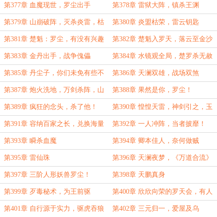
物，谁又是猎人！
第377章 血魔现世，罗尘出手
第378章 雷狱大阵，镇杀王渊
第379章 山崩破阵，灭杀炎雷，枯
第380章 炎盟枯荣，雷云钥匙
蟾仇怨，地下大门
第381章 楚魁：罗尘，有没有兴趣
第382章 楚魁入罗天，落云至金沙
干一票大的！
第383章 金丹出手，战争傀儡
第384章 水镜观全局，楚罗杀无赦
第385章 丹尘子，你们未免有些不
第386章 天澜双雄，战场双煞
厚道了
第387章 炮火洗地，万剑杀阵，山
第388章 果然是你，罗尘！
崩再现，峡谷崩塌
第389章 疯狂的念头，杀了他！
第390章 惶惶天雷，神剑引之，玉
宇澄清万里埃！
第391章 容纳百家之长，兑换海量
第392章 一人冲阵，当者披靡！
底蕴，独行一人之道
第393章 瞬杀血魔
第394章 卿本佳人，奈何做贼
第395章 雷仙珠
第396章 天澜夜梦，《万道合流》
第397章 三阶人形妖兽罗尘！
第398章 天鹏真身
第399章 歹毒秘术，为王前驱
第400章 欣欣向荣的罗天会，有人
祸水东引
第401章 自行源于实力，驱虎吞狼
第402章 三元归一，爱屋及乌