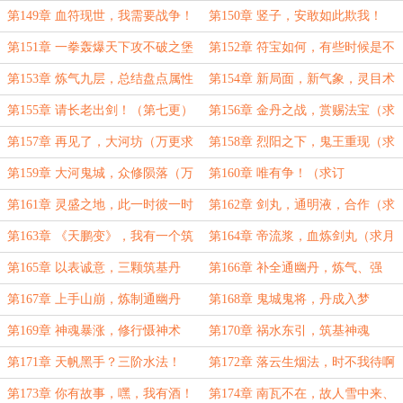
贺！）
会南宫（一万二大章求订月票）
第149章 血符现世，我需要战争！
第150章 竖子，安敢如此欺我！
（第一更）
（第二更）
第151章 一拳轰爆天下攻不破之堡
第152章 符宝如何，有些时候是不
垒（为烟花小闽盟主加更！）
能退的（为盟主烟花小闽加更！）
第153章 炼气九层，总结盘点属性
第154章 新局面，新气象，灵目术
（求订阅！）
大圆满！
第155章 请长老出剑！（第七更）
第156章 金丹之战，赏赐法宝（求
月票）
第157章 再见了，大河坊（万更求
第158章 烈阳之下，鬼王重现（求
订阅！）
订阅）
第159章 大河鬼城，众修陨落（万
第160章 唯有争！（求订
更求订阅！）
阅！！！）
第161章 灵盛之地，此一时彼一时
第162章 剑丸，通明液，合作（求
也（万更求订阅！）
订阅）
第163章 《天鹏变》，我有一个筑
第164章 帝流浆，血炼剑丸（求月
基期朋友
票）
第165章 以表诚意，三颗筑基丹
第166章 补全通幽丹，炼气、强
（万更求订阅！）
体、壮魂，三管齐下！
第167章 上手山崩，炼制通幽丹
第168章 鬼城鬼将，丹成入梦
（万更求月票！）
第169章 神魂暴涨，修行慑神术
第170章 祸水东引，筑基神魂
（万更求月票）
第171章 天帆黑手？三阶水法！
第172章 落云生烟法，时不我待啊
（万更求订阅）
第173章 你有故事，嘿，我有酒！
第174章 南瓦不在，故人雪中来、