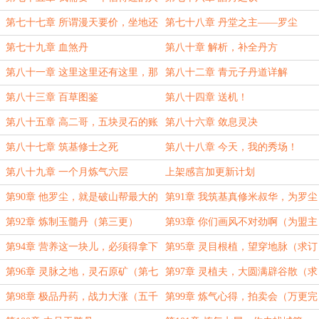
第七十七章 所谓漫天要价，坐地还
第七十八章 丹堂之主——罗尘
钱
第七十九章 血煞丹
第八十章 解析，补全丹方
第八十一章 这里这里还有这里，那
第八十二章 青元子丹道详解
里那里还有那里！
第八十三章 百草图鉴
第八十四章 送机！
第八十五章 高二哥，五块灵石的账
第八十六章 敛息灵决
我小罗记下了！
第八十七章 筑基修士之死
第八十八章 今天，我的秀场！
第八十九章 一个月炼气六层
上架感言加更新计划
第90章 他罗尘，就是破山帮最大的
第91章 我筑基真修米叔华，为罗尘
硕鼠（第一更））
护道！（第二更））
第92章 炼制玉髓丹（第三更）
第93章 你们画风不对劲啊（为盟主
滕骨泡面加更）
第94章 营养这一块儿，必须得拿下
第95章 灵目根植，望穿地脉（求订
（盟主滕骨泡面加更）））
阅）
第96章 灵脉之地，灵石原矿（第七
第97章 灵植夫，大圆满辟谷散（求
更求订阅）
订阅求月票））
第98章 极品丹药，战力大涨（五千
第99章 炼气心得，拍卖会（万更完