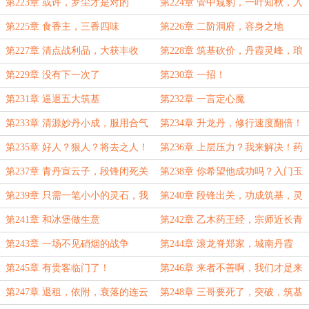
筑基
城，谓之天澜！
第223章 或许，罗尘才是对的
第224章 管中窥豹，一叶知秋，入
城兽车，走马观花
第225章 食香主，三香四味
第226章 二阶洞府，容身之地
第227章 清点战利品，大获丰收
第228章 筑基砍价，丹霞灵峰，琅
岐飞舟，仙城飙车
第229章 没有下一次了
第230章 一招！
第231章 逼退五大筑基
第232章 一言定心魔
第233章 清源妙丹小成，服用合气
第234章 升龙丹，修行速度翻倍！
丹
第235章 好人？狠人？将去之人！
第236章 上层压力？我来解决！药
堂重定，设立外门
第237章 青丹宣云子，段锋闭死关
第238章 你希望他成功吗？入门玉
露丹
第239章 只需一笔小小的灵石，我
第240章 段锋出关，功成筑基，灵
帮你做了他们！
石到位，全部干碎。
第241章 和冰堡做生意
第242章 乙木药王经，宗师近长青
第243章 一场不见硝烟的战争
第244章 滚龙脊郑家，城南丹霞
殿，一年四十万！
第245章 有贵客临门了！
第246章 来者不善啊，我们才是来
者！
第247章 退租，依附，衰落的连云
第248章 三哥要死了，突破，筑基