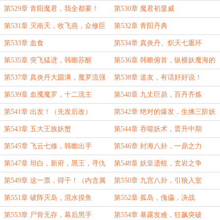
第529章 青阳魔君，我全都要！
第530章 魔君初显威
第531章 灭南天，收飞燕，众修臣
第532章 青阳丹典
服！
第533章 血食
第534章 真炎丹、炽天七重环
第535章 突飞猛进，韩瞻苏醒
第536章 韩瞻俯首，纵横妖魔海的
底气
第537章 真炎丹大圆满，魔罗流强
第538章 道友，有话好好说！
者现
第539章 血魇魔罗，十二流主
第540章 九丈巨鼎，百丹齐炼
第541章 出发！（先发后改）
第542章 绝对的爆发，生擒三阶妖
兽
第543章 五大王族妖蟹
第544章 吞噬妖术，晋升中期
第545章 飞云七修，韩瞻出手
第546章 封海八卦，一鼎之力
第547章 坦白，新府，黑王，寻仇
第548章 妖皇遗蜕，玄岩之争
第549章 这一票，得干！（内含属
第550章 九宫八卦，引狼入室
性盘点，酌情订阅）
第551章 破阵灭岛，混水摸鱼
第552章 孤岛，傀儡，决战
第553章 尸骨无存，幕后黑手
第554章 暴露发难，狂飙突破