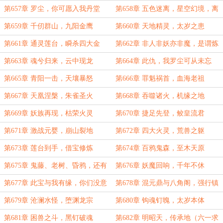
第657章 罗尘，你可愿入我丹堂
第658章 五色迷离，星空幻境，离
忘天
第659章 千仞群山，九阳金鹰
第660章 天地精灵，太岁之患
第661章 通灵莲台，瞬杀四大金
第662章 非人非妖亦非魔，是谓炼
丹！
天魔君
第663章 魂兮归来，云中现龙
第664章 此仇，我罗尘可从未忘
过！
第665章 青阳一击，天壤暴怒
第666章 罪魁祸首，血海老祖
第667章 天凰涅槃，朱雀圣火
第668章 吞噬诸火，机缘之地
第669章 妖族再现，枯荣火灵
第670章 捷足先登，鲛皇流君
第671章 激战元婴，崩山裂地
第672章 四大火灵，荒兽之躯
第673章 莲台到手，借宝修炼
第674章 百鸦鬼森，至木天原
第675章 鬼藤、老树、昏鸦，还有
第676章 妖魔回响，千年不休
第三人
第677章 此宝与我有缘，你们没意
第678章 混元鼎与八角阁，强行镇
见吧？
压
第679章 沧澜水怪，堕渊龙宗
第680章 钩魂钉魄，太岁本体
第681章 困兽之斗，黑钉破魂
第682章 明昭天，传承地（六一求