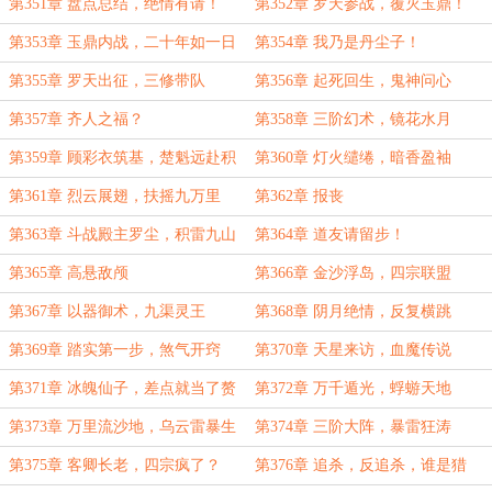
（求月票）
现况
第351章 盘点总结，绝情有请！
第352章 罗天参战，覆灭玉鼎！
第353章 玉鼎内战，二十年如一日
第354章 我乃是丹尘子！
第355章 罗天出征，三修带队
第356章 起死回生，鬼神问心
第357章 齐人之福？
第358章 三阶幻术，镜花水月
第359章 顾彩衣筑基，楚魁远赴积
第360章 灯火缱绻，暗香盈袖
雷山
第361章 烈云展翅，扶摇九万里
第362章 报丧
第363章 斗战殿主罗尘，积雷九山
第364章 道友请留步！
我来了！
第365章 高悬敌颅
第366章 金沙浮岛，四宗联盟
第367章 以器御术，九渠灵王
第368章 阴月绝情，反复横跳
第369章 踏实第一步，煞气开窍
第370章 天星来访，血魔传说
第371章 冰魄仙子，差点就当了赘
第372章 万千遁光，蜉蝣天地
婿
第373章 万里流沙地，乌云雷暴生
第374章 三阶大阵，暴雷狂涛
第375章 客卿长老，四宗疯了？
第376章 追杀，反追杀，谁是猎