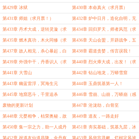
罗尘（万字大章求月票！）
老狗，灭炎盟（猫腻盟主加更）
第429章 冰狱
第430章 本命真火（求月票）
第431章 师姐（求月票！）
第432章 炉中日月，造化自明，无
中生有，龙虎汇聚
第433章 丹术大成，逆转灵漩（求
第434章 回归罗天，师者风范（求
月票）
月票）
第435章 燃木真功，木火同修（求
第436章 天山会盟，开辟战争，五
月票）
十年之期，连云拜帖（求月票！）
第437章 故人相见，杀心暴起，白
第438章 霸道贪婪，传言误我！
夜机缘，结丹灵药（求月票）
（求月票）
第439章 外强中干，丹香识人（求
第440章 烈火瘴大成，出发！（求
月票）
月票！）
第441章 大雪山
第442章 钻山地龙，万蟒雪窟
第443章 幽蓝雷浮，冥海生元
第444章 玉鼎筑基第一人！
第445章 地窟恶斗，千里追杀
第446章 雪崩、山崩，万蟒崩（感
谢猫腻盟主打赏二次加更）
废物的更新计划
第447章 沧泷劫，白骨至
第448章 元婴相争，枯荣奥秘，故
第449章 道友，一路走好
地重游，故人再见
第450章 集一宗之力，助一人成丹
第451章 夯实基础，筑基九层，冰
堡战损，楚魁邀约
第452章 祝道友仙道昌隆，金丹有
第453章 风华宫寻衅，烂柯定风波