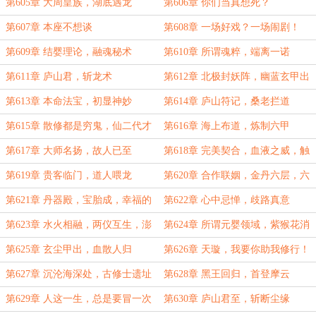
子
啊
第605章 大周皇族，湖底遇龙
第606章 你们当真想死？
第607章 本座不想谈
第608章 一场好戏？一场闹剧！
第609章 结婴理论，融魂秘术
第610章 所谓魂粹，端离一诺
第611章 庐山君，斩龙术
第612章 北极封妖阵，幽蓝玄甲出
第613章 本命法宝，初显神妙
第614章 庐山符记，桑老拦道
第615章 散修都是穷鬼，仙二代才
第616章 海上布道，炼制六甲
是金矿
第617章 大师名扬，故人已至
第618章 完美契合，血液之威，触
类旁通，新的炼体术
第619章 贵客临门，道人喂龙
第620章 合作联姻，金丹六层，六
甲已成，万事俱备
第621章 丹器殿，宝胎成，幸福的
第622章 心中忌惮，歧路真意
烦恼
第623章 水火相融，两仪互生，澎
第624章 所谓元婴领域，紫猴花消
湖震动
息传来
第625章 玄尘甲出，血散人归
第626章 天璇，我要你助我修行！
第627章 沉沦海深处，古修士遗址
第628章 黑王回归，首登摩云
第629章 人这一生，总是要冒一次
第630章 庐山君至，斩断尘缘