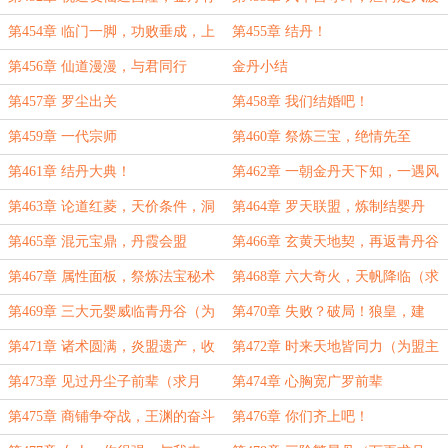
成！
第454章 临门一脚，功败垂成，上
第455章 结丹！
宗霸道，唯有结丹！
第456章 仙道漫漫，与君同行
金丹小结
第457章 罗尘出关
第458章 我们结婚吧！
第459章 一代宗师
第460章 祭炼三宝，绝情先至
第461章 结丹大典！
第462章 一朝金丹天下知，一遇风
云便化龙
第463章 论道红菱，天价条件，洞
第464章 罗天联盟，炼制结婴丹
房花烛，灵丹作聘
第465章 混元宝鼎，丹霞会盟
第466章 玄黄天地契，再返青丹谷
（求月票）
第467章 属性面板，祭炼法宝秘术
第468章 六大奇火，天帆降临（求
月票！）
第469章 三大元婴威临青丹谷（为
第470章 失败？破局！狼皇，建
就剩一块六盟主加更！）
城！（求月票）
第471章 诸术圆满，炎盟遗产，收
第472章 时来天地皆同力（为盟主
获多多，再得杀招！（求月票）
就剩一块六加更！）
第473章 见过丹尘子前辈（求月
第474章 心胸宽广罗前辈
票）
第475章 商铺争夺战，王渊的奋斗
第476章 你们齐上吧！