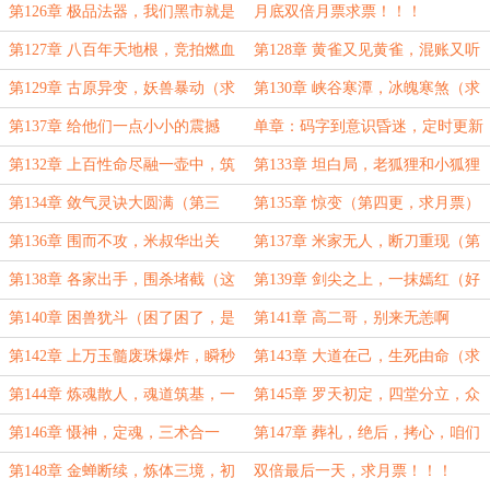
老（万更求订阅））
嘞
第126章 极品法器，我们黑市就是
月底双倍月票求票！！！
这样子的
第127章 八百年天地根，竞拍燃血
第128章 黄雀又见黄雀，混账又听
丹（求月票））
混账
第129章 古原异变，妖兽暴动（求
第130章 峡谷寒潭，冰魄寒煞（求
订阅啊，家人们）
订阅）
第137章 给他们一点小小的震撼
单章：码字到意识昏迷，定时更新
（第七更求月票）
出错，大家看一下
第132章 上百性命尽融一壶中，筑
第133章 坦白局，老狐狸和小狐狸
基丹想要吗
（第二更））
第134章 敛气灵诀大圆满（第三
第135章 惊变（第四更，求月票）
更，求月初月票）
第136章 围而不攻，米叔华出关
第137章 米家无人，断刀重现（第
（第五更，求月票！）
六更求月票）
第138章 各家出手，围杀堵截（这
第139章 剑尖之上，一抹嫣红（好
是提前发错那章，希望能有人订阅一
惨一男的求月票）
第140章 困兽犹斗（困了困了，是
第141章 高二哥，别来无恙啊
下
真顶不住了）
第142章 上万玉髓废珠爆炸，瞬秒
第143章 大道在己，生死由命（求
月票）
第144章 炼魂散人，魂道筑基，一
第145章 罗天初定，四堂分立，众
条从未设想过的路
修归心，死心塌地
第146章 慑神，定魂，三术合一
第147章 葬礼，绝后，拷心，咱们
（求订阅）
来日方长！（提前为盟主烟花小闽
第148章 金蝉断续，炼体三境，初
双倍最后一天，求月票！！！