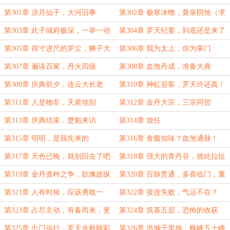
第301章 凉月仙子，大河旧事
第302章 极寒冰蟾，黄泉阴煞（求
月票）
第303章 此子城府极深，一举一动
第304章 罗天纪要，到底还是来了
必有深意！
第305章 得寸进尺的罗尘，狮子大
第306章 我为太上，你为掌门
开口
第307章 遍读百家，丹火四级
第308章 血煞丹成，准备大典
第309章 庆典前夕，连云大长老
第310章 神虹迎客，罗天许还真！
第311章 人是物非，天差地别
第312章 金丹大宗，三宗同贺
第313章 庆典结束，楚魁来访
第314章 放任
第315章 明明，是我先来的
第316章 食髓知味？血煞通脉！
第317章 天色已晚，就别回去了吧
第318章 强大的青丹谷，彼此拉扯
第319章 金丹道种之争，欲擒故纵
第320章 百脉贯通，多喜临门，重
（求月票）
回青丹，姐弟之争
第321章 人有时候，应该勇敢一
第322章 接连失败，气运不在？
点。
（求月票）
第323章 占尽主动，有备而来，更
第324章 筑基五层，恐怖的收获
有自信！（求月票）
（求月票）
第325章 出门远行，罗天金殿顾彩
第326章 浩瀚千里地，巍峨五十峰