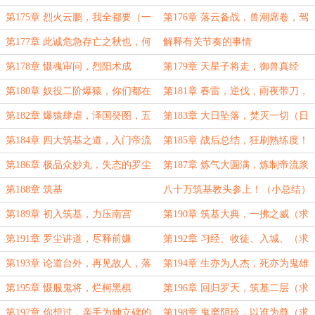
（万更求订阅））
罗天变动，高居太上
第175章 烈火云鹏，我全都要（一
第176章 落云备战，兽潮席卷，驾
万四千字求订阅）
驭六龙，二阶爆猿（万字大章求订
第177章 此诚危急存亡之秋也，何
解释有关节奏的事情
阅）
不效仿前事
第178章 慑魂审问，烈阳术成
第179章 天星子将走，御兽真经
第180章 奴役二阶爆猿，你们都在
第181章 春雷，逆伐，雨夜带刀，
逼我！
破阵伐山
第182章 爆猿肆虐，泽国癸图，五
第183章 大日坠落，焚灭一切（日
气归来，烈阳永恒
万求波订阅）
第184章 四大筑基之道，入门帝流
第185章 战后总结，狂刷熟练度！
浆
第186章 极品众妙丸，失态的罗尘
第187章 炼气大圆满，炼制帝流浆
（求月票）
第188章 筑基
八十万筑基教头参上！（小总结）
第189章 初入筑基，力压南宫
第190章 筑基大典，一拂之威（求
订阅）
第191章 罗尘讲道，尽释前嫌
第192章 习经、收徒、入城、（求
订！）
第193章 论道台外，再见故人，落
第194章 生亦为人杰，死亦为鬼雄
凤山苦修
第195章 慑服鬼将，烂柯黑棋
第196章 回归罗天，筑基二层（求
月票）
第197章 你想过，亲手为她立碑的
第198章 鬼磨阴玲，以谁为尊（求