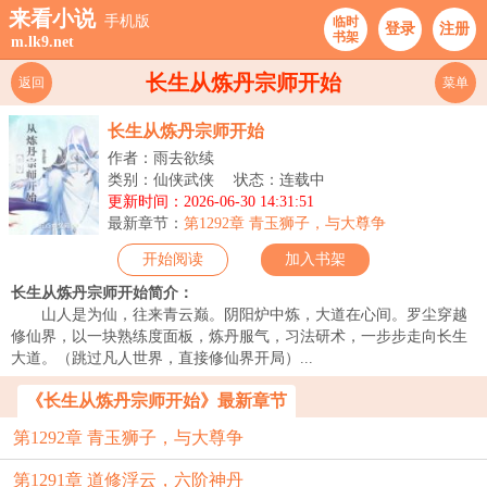
来看小说
手机版
临时
登录
注册
书架
m.lk9.net
长生从炼丹宗师开始
返回
菜单
长生从炼丹宗师开始
作者：雨去欲续
类别：仙侠武侠
状态：连载中
更新时间：2026-06-30 14:31:51
最新章节：
第1292章 青玉狮子，与大尊争
开始阅读
加入书架
长生从炼丹宗师开始简介：
山人是为仙，往来青云巅。阴阳炉中炼，大道在心间。罗尘穿越
修仙界，以一块熟练度面板，炼丹服气，习法研术，一步步走向长生
大道。（跳过凡人世界，直接修仙界开局）...
《长生从炼丹宗师开始》最新章节
第1292章 青玉狮子，与大尊争
第1291章 道修浮云，六阶神丹