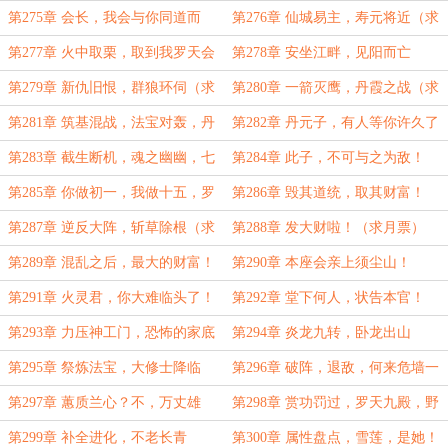
崩！
第275章 会长，我会与你同道而
第276章 仙城易主，寿元将近（求
行！
月票）
第277章 火中取栗，取到我罗天会
第278章 安坐江畔，见阳而亡
头上？
第279章 新仇旧恨，群狼环伺（求
第280章 一箭灭鹰，丹霞之战（求
月票）
月票）
第281章 筑基混战，法宝对轰，丹
第282章 丹元子，有人等你许久了
霞阵起，七彩长枪
第283章 截生断机，魂之幽幽，七
第284章 此子，不可与之为敌！
闰传薪，还阳十九
第285章 你做初一，我做十五，罗
第286章 毁其道统，取其财富！
天反攻，兵分三路！
（求月票）
第287章 逆反大阵，斩草除根（求
第288章 发大财啦！（求月票）
月票）
第289章 混乱之后，最大的财富！
第290章 本座会亲上须尘山！
（求月票）
第291章 火灵君，你大难临头了！
第292章 堂下何人，状告本官！
第293章 力压神工门，恐怖的家底
第294章 炎龙九转，卧龙出山
第295章 祭炼法宝，大修士降临
第296章 破阵，退敌，何来危墙一
（求月票）
说？
第297章 蕙质兰心？不，万丈雄
第298章 赏功罚过，罗天九殿，野
心！
蛮生长，直至参天！
第299章 补全进化，不老长青
第300章 属性盘点，雪莲，是她！