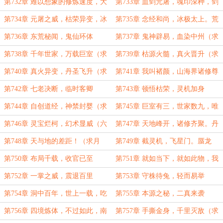
票）
（求月票）
月票）
第732章 难以想象的修炼速度，大
第733章 血剑元屠，魂印深种，剑
器晚成（求月票！）
戟起航，神元封城（求月票！）
第734章 元屠之威，枯荣异变，冰
第735章 念经和尚，冰极太上。荒
极宗之难，鬼仙楼再现（求月票！）
兽一吼，大能出手（求月票）
第736章 东荒秘闻，鬼仙环体
第737章 鬼神辟易，血染中州（求
月票！）
第738章 千年世家，万载巨室（求
第739章 枯源火髓，真火晋升（求
月票！）
月票！）
第740章 真火异变，丹圣飞升（求
第741章 我叫褚颜，山海界诸修尊
月票！）
我为丹圣（求月票！）
第742章 七老决断，临时客卿
第743章 顿悟枯荣，灵机加身
第744章 自创道经，神禁封婴（求
第745章 巨室有三，世家数九，唯
月票！）
有寒门，一枝独秀
第746章 灵宝烂柯，幻术显威（六
第747章 天地峰开，诸修齐聚。丹
千字大章，小补！）
圣飞升，山海相贺！
第748章 天与地的差距！（求月
第749章 截灵机，飞星门。蜃龙
票）
醒，洞天开（求月票！）
第750章 布局千载，收官已至
第751章 就如当下，就如此物，我
罗尘不会让！
第752章 一掌之威，震退百里
第753章 守株待兔，轻而易举
第754章 洞中百年，世上一载，吃
第755章 本源之秘，二真来袭
了闷亏的罗尘
第756章 四境炼体，不过如此，南
第757章 手撕金身，千里灭敌（求