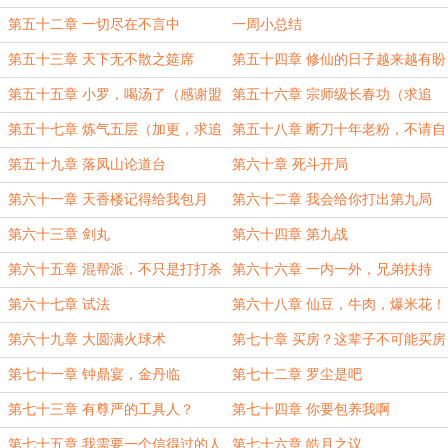
第五十二章 一切尽在不言中
一周小总结
第五十三章 天下无不散之筵席
第五十四章 修仙的日子越来越有盼
头了
第五十五章 小罗，喝汤了（感谢盟
第五十六章 宗师级长春功（求追
主滕骨泡面的打赏）
读）
第五十七章 炼气五层（加更，求追
第五十八章 断刀十年老粉，不请自
读！）
来
第五十九章 落凤山论道台
第六十章 死斗开局
第六十一章 天香楼记得给我包月
第六十二章 我会给你打出第九局
第六十三章 剑丸
第六十四章 第九战
第六十五章 混帮派，不只是打打杀
第六十六章 一内一外，兄弟扶持
杀
第六十七章 试法
第六十八章 仙豆，牛肉，爆米花！
第六十九章 大圆满火球术
第七十章 买房？这辈子不可能买房
的
第七十一章 钟鼎宴，金丹临
第七十二章 罗尘是吧
第七十三章 有尊严的工具人？
第七十四章 你要包养我啊
第七十五章 我需要一个信得过的人
第七十六章 皓月之议