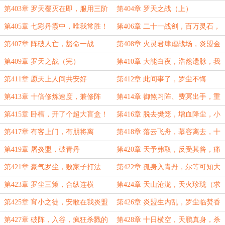
第403章 罗天覆灭在即，服用三阶
第404章 罗天之战（上）
化龙丹
第405章 七彩丹霞中，唯我常胜！
第406章 二十一战剑，百万灵石，
穷尽罗天之力
第407章 阵破人亡，豁命一战
第408章 火灵君肆虐战场，炎盟金
丹悍然出手
第409章 罗天之战（完）
第410章 大能白夜，浩然遗脉，我
们才是胜利者！
第411章 愿天上人间共安好
第412章 此间事了，罗尘不悔
第413章 十倍修炼速度，兼修阵
第414章 御煞习阵、费冥出手，重
道，大开盲盒
建丹霞、郑显玄玉遗产
第415章 卧槽，开了个超大盲盒！
第416章 脱去樊笼，增血降尘，小
（感谢猫腻的夜晚盟主打赏！）
虎还乡，韩峥拜山
第417章 有客上门，有朋将离
第418章 落云飞舟，慕容离去，十
大金丹，横扫罗尘
第419章 屠炎盟，破青丹
第420章 天予弗取，反受其咎，痛
打落水狗
第421章 豪气罗尘，败家子打法
第422章 孤身入青丹，尔等可知大
难临头乎？
第423章 罗尘三策，合纵连横
第424章 天山沧泷，天火珍珑（求
双倍月票！）
第425章 宵小之徒，安敢在我炎盟
第426章 炎盟生内乱，罗尘临焚香
作祟！（求月票）
（求月票！！！）
第427章 破阵，入谷，疯狂杀戮的
第428章 十日横空，天鹏真身，杀