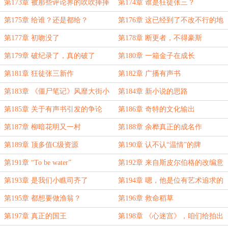
第173章 被那些评论界的吹吹捧捧
第174章 谁是狂徒张三？
给耽搁了
第175章 给谁？还是都给？
第176章 这已经到了不改不行的地
步了
第177章 初吻没了
第178章 断更者，不得豪斯
第179章 破纪录了，真的破了
第180章 一箱金子在成长
第181章 狂徒张三新作
第182章 广播有声书
第183章 《僵尸笔记》风靡大街小
第184章 新小说的思路
巷
第185章 关于有声书引发的争论
第186章 奇特的文化输出
第187章 柳暗花明又一村
第188章 余桦真正的成名作
第189章 顶多值C级资源
第190章 认不认“温情”的牌
第191章 “To be water”
第192章 来自斯皮尔伯格的改编意
向
第193章 是我们小瞧司齐了
第194章 嗯，他是位有艺术追求的
艺术家
第195章 都想要做渔翁？
第196章 救命稻草
第197章 真正的国王
第198章 《心迷宫》，咱们给拍出