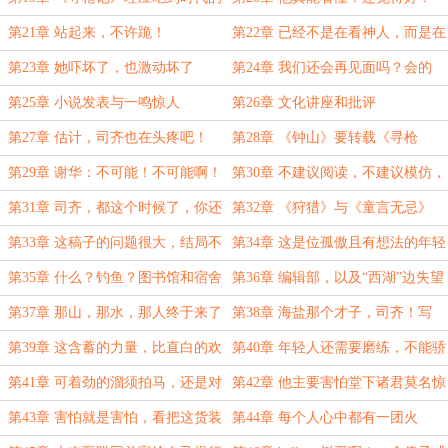
红利
第21章 站起来，不许跪！
第22章 已经不是在看神人，而是在
看“怪物”了
第23章 她吓坏了，也激动坏了
第24章 我们还会再见面吗？会的
第25章 小说发表与一鸣惊人
第26章 文化讲座和批评
第27章 估计，司齐也在头疼吧！
第28章 《钟山》要转载《寻枪
记》？
第29章 谢华：不可能！不可能啊！
第30章 不建议阅读，不建议模仿，
不建议参考，三不建议
第31章 司齐，都这个时候了，你还
第32章 《狩猎》与《童言无忌》
要什么自行车？
第33章 这稿子的问题很大，结局不
第34章 这是位孤傲且有想法的年轻
够光明
人，恐怕是极其不愿意修改稿子的
第35章 什么？钓鱼？图书馆和宿舍
第36章 编辑部，以及“西湖”边失望
已经容不下他了吗？
的期待
第37章 那山，那水，那人终于来了
第38章 海盐那个才子，司齐！写
《墨杀》的那个？
第39章 这含蓄的力量，比直白的欢
第40章 年轻人还需要磨练，不能骄
呼厉害十倍
傲
第41章 可着劲的溜须拍马，还是对
第42章 他主要害怕堂下诸君莫名惊
他二叔溜须拍马
骇！
第43章 害怕就是害怕，看把这货装
第44章 每个人心中都有一团火