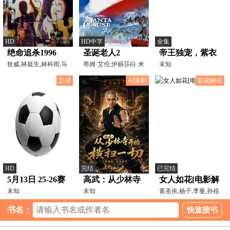
HD
HD中字
全集
绝命追杀1996
圣诞老人2
帝王独宠，紫衣
狄威,林挺生,林科雨,马
蒂姆·艾伦,伊丽莎白·米
为聘
未知
慧君,俞希文
切尔,大卫·克朗姆
足球
AI漫剧
影视解说
HD
完结
已完结
5月13日 25-26赛
高武：从少林寺
女人如花[电影解
季西甲第36轮 皇
未知
开始横扫一切
未知
说]
黄圣依,杨子,李曼,孙祖
杨,徐松子,孙天宇,王
家贝蒂斯VS埃尔
书名：
切