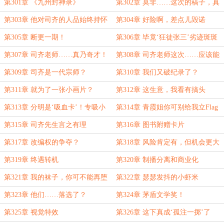
第301章 《九州封神录》
第302章 莫非……这次的稿子，真
的非同凡响？
第303章 他对司齐的人品始终持怀
第304章 好险啊，差点儿毁诺
疑态度
第305章 断更一期！
第306章 毕竟‘狂徒张三’劣迹斑斑
呐
第307章 司齐老师……真乃奇才！
第308章 司齐老师这次……应该能
靠点谱吧？
第309章 司齐是一代宗师？
第310章 我们又破纪录了？
第311章 就为了一张小画片？
第312章 这生意，我看有搞头
第313章 分明是‘吸血卡’！专吸小
第314章 青霞姐你可别给我立Flag
孩零花钱！
第315章 司齐先生言之有理
第316章 图书附赠卡片
第317章 改编权的争夺？
第318章 风险肯定有，但机会更大
第319章 终遇转机
第320章 制播分离和商业化
第321章 我的袜子，你可不能再堕
第322章 瑟瑟发抖的小虾米
落下去了
第323章 他们……落选了？
第324章 茅盾文学奖！
第325章 视觉特效
第326章 这下真成‘孤注一掷’了