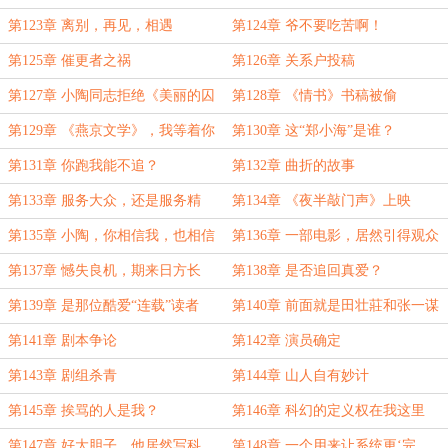
第123章 离别，再见，相遇
第124章 爷不要吃苦啊！
第125章 催更者之祸
第126章 关系户投稿
第127章 小陶同志拒绝《美丽的囚
第128章 《情书》书稿被偷
徒》
第129章 《燕京文学》，我等着你
第130章 这“郑小海”是谁？
的好消息！
第131章 你跑我能不追？
第132章 曲折的故事
第133章 服务大众，还是服务精
第134章 《夜半敲门声》上映
英？
第135章 小陶，你相信我，也相信
第136章 一部电影，居然引得观众
你自己
疑神疑鬼，当街拍板砖？
第137章 憾失良机，期来日方长
第138章 是否追回真爱？
第139章 是那位酷爱“连载”读者
第140章 前面就是田壮莊和张一谋
第141章 剧本争论
第142章 演员确定
第143章 剧组杀青
第144章 山人自有妙计
第145章 挨骂的人是我？
第146章 科幻的定义权在我这里
第147章 好大胆子，他居然写科
第148章 一个用来让系统更‘完