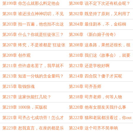
来啦
第199章 你怎么就那么料定他会
第200章 说不定下次还有机会呢？
去？
第201章 谁还没点神神叨叨，不见
第202章 既坚持了原则，又利用了
天日的时候
规则
第203章 拍一百遍，他也拍不出这
第204章 最佳剧本，不，金棕榈
种气质的片子
第205章 什么？你就是狂徒张三？
第206章 《新白娘子传奇》
第207章 终究，不是谁都是‘狂徒张
第208章 这条路，果然还很长，很
三’
长
第209章 创作观
第210章 我们这《故事会》，就要
改成‘寻人启事会’了
第211章 些许虚名罢了，我早就不
第212章 还是学校好啊
在乎了
第213章 知道一分钱的含金量吗？
第214章 四合院？傻子才买呢
第215章 取钱惊魂
第216章 司齐吾师
第217章 这家伙能扛几轮？
第218章 司齐老师，何等人物
第219章 1000块，买版权
第220章 他有女朋友关我什么事
第221章 司齐占七成功劳！怎么才
第222章 猫和老鼠都没看过，你out
七成？
了
第223章 恕我直言，在座的都是乐
第224章 这个司齐不简单呐