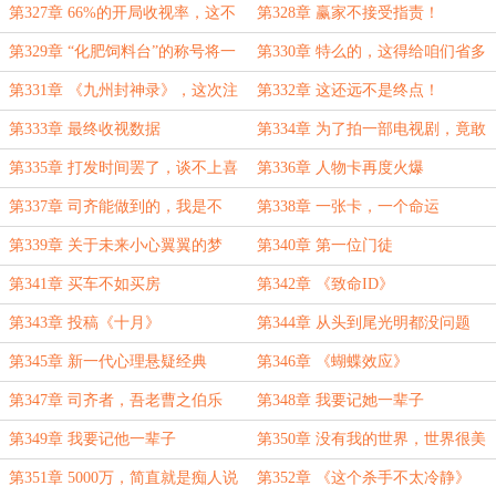
第327章 66%的开局收视率，这不
第328章 赢家不接受指责！
是在呓语吗？
第329章 “化肥饲料台”的称号将一
第330章 特么的，这得给咱们省多
去不复还
少广告费啊
第331章 《九州封神录》，这次注
第332章 这还远不是终点！
定要成为传奇了
第333章 最终收视数据
第334章 为了拍一部电视剧，竟敢
下如此重注？
第335章 打发时间罢了，谈不上喜
第336章 人物卡再度火爆
欢
第337章 司齐能做到的，我是不
第338章 一张卡，一个命运
是……也有一点点可能？
第339章 关于未来小心翼翼的梦
第340章 第一位门徒
第341章 买车不如买房
第342章 《致命ID》
第343章 投稿《十月》
第344章 从头到尾光明都没问题
第345章 新一代心理悬疑经典
第346章 《蝴蝶效应》
第347章 司齐者，吾老曹之伯乐
第348章 我要记她一辈子
也！
第349章 我要记他一辈子
第350章 没有我的世界，世界很美
好
第351章 5000万，简直就是痴人说
第352章 《这个杀手不太冷静》