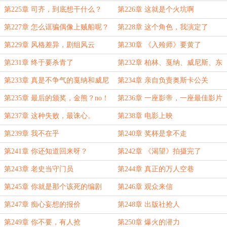
色
第225章 司齐，到底想干什么？
第226章 这就是个火坑啊
第227章 怎么诓骗偶像上贼船呢？
第228章 这个角色，我演定了
第229章 风格差异，剧组风云
第230章 《入殓师》要黄了
第231章 终于要杀青了
第232章 柏林、戛纳、威尼斯、东
京？
第233章 真是不争气的戛纳和威尼
第234章 亲自负责奥斯卡公关
斯啊！
第235章 最后的颁奖，金熊？no！
第236章 一座影帝，一座最佳影片
第237章 这种失败，最诛心。
第238章 电影上映
第239章 我不在乎
第240章 奖杯是拿不走
第241章 你还知道回来呀？
第242章 《渴望》拍摄完了
第243章 老史当守门员
第244章 真正的万人空巷
第245章 你就是那个该死的编剧
第246章 观众来信
呀？
第247章 痴心妄想的报价
第248章 出版社抢人
第249章 你不要，有人抢
第250章 爆火的潜力