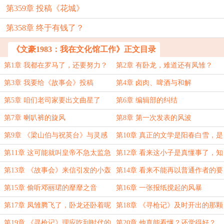
第359章 投稿《花城》
第358章 终于有钱了？
《文豪1983：我在文化馆工作》正文目录
第1章 我都在罗马了，还要努力？
第2章 有卧龙，难道还有凤雏？
第3章 我要给《故事会》投稿
第4章 卤肉、啤酒与和解
第5章 咱们老司家要出文曲星了
第6章 编辑部的纠结
第7章 喇叭裤的旋风
第8章 第一次发表的风波
第9章 《梁山伯与祝英台》与灵感
第10章 真正的文学是阳春白雪，是
再来
孤独的事业
第11章 这可能就叫皇帝不急太监急
第12章 看来这小子是真懂事了，知
道上进了
第13章 《故事会》来信引发的小轰
第14章 看来不能再以普通作者的要
动
求，来要求他了
第15章 偷听邓丽珺的靡靡之音
第16章 一张报纸搅起的风暴
第17章 凤雏腾飞了，卧龙还卧着呢
第18章 《寻枪记》及时开出的那颗
子弹
第19章 《寻枪记》理应吃到时代的
第20章 他真能看懂？还觉得好？