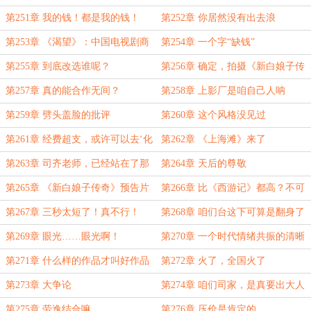
第251章 我的钱！都是我的钱！
第252章 你居然没有出去浪
第253章 《渴望》：中国电视剧商
第254章 一个字“缺钱”
业化的开端
第255章 到底改选谁呢？
第256章 确定，拍摄《新白娘子传
奇》？
第257章 真的能合作无间？
第258章 上影厂是咱自己人呐
第259章 劈头盖脸的批评
第260章 这个风格没见过
第261章 经费超支，或许可以去‘化
第262章 《上海滩》来了
缘’
第263章 司齐老师，已经站在了那
第264章 天后的尊敬
里
第265章 《新白娘子传奇》预告片
第266章 比《西游记》都高？不可
能
第267章 三秒太短了！真不行！
第268章 咱们台这下可算是翻身了
第269章 眼光……眼光啊！
第270章 一个时代情绪共振的清晰
刻度
第271章 什么样的作品才叫好作品
第272章 火了，全国火了
第273章 大争论
第274章 咱们司家，是真要出大人
物了
第275章 劳逸结合嘛
第276章 压价是肯定的