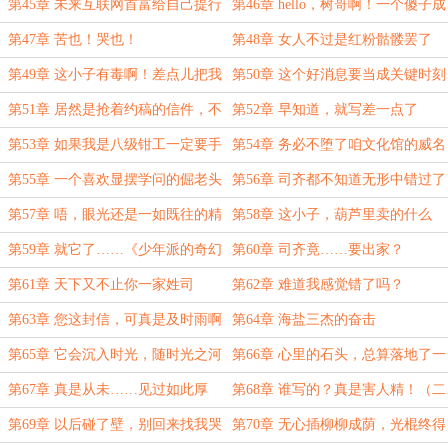
的
第45章 未来互联网首富给自己提行
第46章 hello，树哥啊！一个傻子成
李，How dare you？
了“半仙”
第47章 苦也！哭也！
第48章 女人不过是红粉骷髅罢了
第49章 这小子有毒啊！差点儿把我
第50章 这个好消息要当成关键时刻
都给带坏了
的大卫星
第51章 居然是抢着约稿的信件，不
第52章 早知道，就写差一点了
看也罢
第53章 如果我是八级钳工一定要手
第54章 务必不堕了咱文化馆的威名
搓一台手机
第55章 一个喜欢显摆学问的倔老头
第56章 司齐都不知道无形中错过了
而已
多大的机遇
第57章 唔，眼光还是一如既往的精
第58章 这小子，葫芦里卖的什么
准
药？
第59章 就它了……《少年派的奇幻
第60章 司齐竟……要出家？
漂流》
第61章 天下又不止你一家姓司
第62章 难道我感觉错了吗？
第63章 您这封信，可真是及时雨啊
第64章 海盐三杰的奋击
第65章 它会沉入时光，随时光之河
第66章 心里的石头，总算落地了一
的波浪起伏
半
第67章 真是从未……见过如此厚
第68章 谁写的？真是害人精！（二
颜……(二合一)
合一）
第69章 以后碰了壁，别回来找我哭
第70章 无心插柳柳成荫，光棍终得