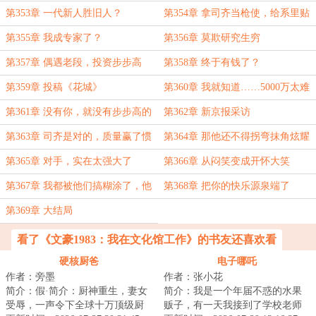
梦
第353章 一代新人胜旧人？
第354章 拿司齐当枪使，给系里贴
金
第355章 我成专家了？
第356章 莫欺研究生穷
第357章 偶遇老段，投资步步高
第358章 终于有钱了？
第359章 投稿《花城》
第360章 我就知道……5000万太难
了
第361章 没有你，就没有步步高的
第362章 新京报采访
今天
第363章 司齐是对的，质量赢了惯
第364章 那他还不得拐弯抹角炫耀
性
一番啊
第365章 对手，实在太强大了
第366章 从闷笑变成开怀大笑
第367章 我都被他们搞糊涂了，他
第368章 把你的快乐源泉端了
们到底站那边？
第369章 大结局
看了《文豪1983：我在文化馆工作》的书友还喜欢看
硬核厨爸
电子哪吒
作者：旁墨
作者：张小花
简介：假·简介：厨神重生，妻女
简介：我是一个年届不惑的水果
受辱，一声令下全球十万顶级厨
贩子，有一天我接到了学校老师