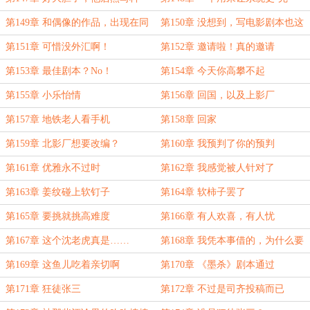
幻？
美’的工具
第149章 和偶像的作品，出现在同
第150章 没想到，写电影剧本也这
一本杂志中
么牛13！
第151章 可惜没外汇啊！
第152章 邀请啦！真的邀请
啦！！！
第153章 最佳剧本？No！
第154章 今天你高攀不起
第155章 小乐怡情
第156章 回国，以及上影厂
第157章 地铁老人看手机
第158章 回家
第159章 北影厂想要改编？
第160章 我预判了你的预判
第161章 优雅永不过时
第162章 我感觉被人针对了
第163章 姜纹碰上软钉子
第164章 软柿子罢了
第165章 要挑就挑高难度
第166章 有人欢喜，有人忧
第167章 这个沈老虎真是……
第168章 我凭本事借的，为什么要
还？
第169章 这鱼儿吃着亲切啊
第170章 《墨杀》剧本通过
第171章 狂徒张三
第172章 不过是司齐投稿而已