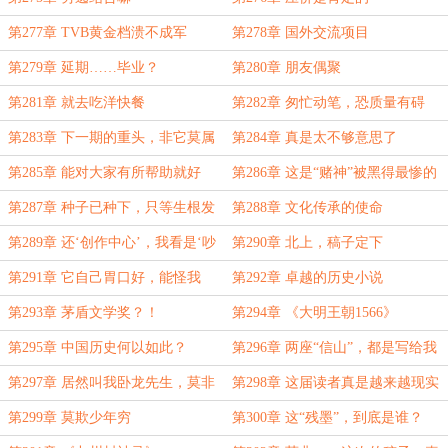
第277章 TVB黄金档溃不成军
第278章 国外交流项目
第279章 延期……毕业？
第280章 朋友偶聚
第281章 就去吃洋快餐
第282章 匆忙动笔，恐质量有碍
第283章 下一期的重头，非它莫属
第284章 真是太不够意思了
第285章 能对大家有所帮助就好
第286章 这是“赌神”被黑得最惨的
一次
第287章 种子已种下，只等生根发
第288章 文化传承的使命
芽
第289章 还‘创作中心’，我看是‘吵
第290章 北上，稿子定下
架中心’还差不多
第291章 它自己胃口好，能怪我
第292章 卓越的历史小说
吗？
第293章 茅盾文学奖？！
第294章 《大明王朝1566》
第295章 中国历史何以如此？
第296章 两座“信山”，都是写给我
的？
第297章 居然叫我卧龙先生，莫非
第298章 这届读者真是越来越现实
他在讽刺我？
了
第299章 莫欺少年穷
第300章 这“残墨”，到底是谁？