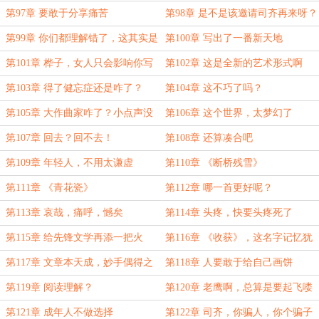
决了
第97章 要敢于分享痛苦
第98章 是不是该邀请司齐再来呀？
第99章 你们都理解错了，这其实是
第100章 写出了一番新天地
科幻小说
第101章 桦子，女人只会影响你写
第102章 这是全新的艺术形式啊
作的速度
第103章 得了健忘症还是咋了？
第104章 这不巧了吗？
第105章 大作曲家咋了？小点声没
第106章 这个世界，太梦幻了
听见啊？
第107章 回去？回不去！
第108章 还算凑合吧
第109章 年轻人，不用太谦虚
第110章 《断桥残雪》
第111章 《青花瓷》
第112章 哪一首更好呢？
第113章 哀哉，痛呼，憾矣
第114章 头疼，快要头疼死了
第115章 给先锋文学再添一把火
第116章 《收获》，这名字记忆犹
新呐
第117章 文章本天成，妙手偶得之
第118章 人要敢于给自己画饼
第119章 阅读理解？
第120章 老鹰啊，总算是要起飞喽
（求月票）
第121章 成年人不做选择
第122章 司齐，你骗人，你个骗子