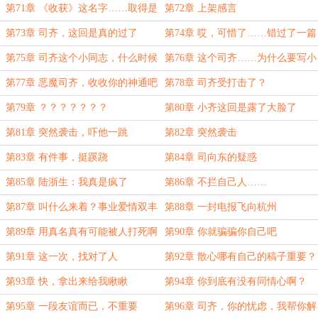
住单间
第71章 《收获》这名字……取得是
第72章 上架感言
真好啊！
第73章 司齐，这回是真的过了
第74章 哎，可惜了……错过了一篇
好稿子！
第75章 司齐这个小同志，什么时候
第76章 这个司齐……为什么要写小
失去自信力了？
说呢
第77章 恶魔司齐，收收你的神通吧
第78章 司齐受打击了？
第79章 ？？？？？？？
第80章 小齐这回是露了大脸了
第81章 突然袭击，吓他一跳
第82章 突然袭击
第83章 有件事，挺蹊跷
第84章 司向东的疑惑
第85章 陆浙生：我真是疯了
第86章 不拦自己人……
第87章 叫什么来着？事业爱情双丰
第88章 一封电报飞向杭州
收
第89章 用真名真有可能被人打死啊
第90章 你就骗骗你自己吧
第91章 这一次，找对了人
第92章 散心哪有自己的稿子重要？
第93章 快，拿出来给我瞅瞅
第94章 你到底有没有同情心啊？
第95章 一段友谊而已，不重要
第96章 司齐，你的忧虑，我帮你解