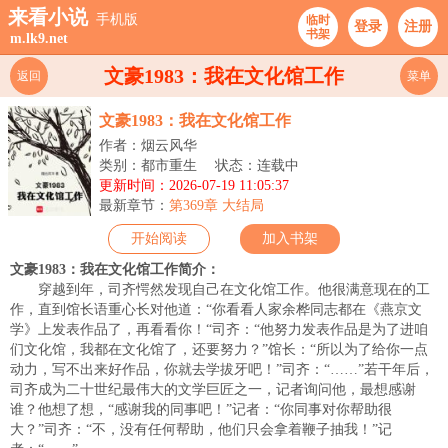
来看小说
手机版
临时
登录
注册
书架
m.lk9.net
文豪1983：我在文化馆工作
返回
菜单
文豪1983：我在文化馆工作
作者：烟云风华
类别：都市重生
状态：连载中
更新时间：2026-07-19 11:05:37
最新章节：
第369章 大结局
开始阅读
加入书架
文豪1983：我在文化馆工作简介：
穿越到年，司齐愕然发现自己在文化馆工作。他很满意现在的工
作，直到馆长语重心长对他道：“你看看人家余桦同志都在《燕京文
学》上发表作品了，再看看你！“司齐：“他努力发表作品是为了进咱
们文化馆，我都在文化馆了，还要努力？”馆长：“所以为了给你一点
动力，写不出来好作品，你就去学拔牙吧！”司齐：“……”若干年后，
司齐成为二十世纪最伟大的文学巨匠之一，记者询问他，最想感谢
谁？他想了想，“感谢我的同事吧！”记者：“你同事对你帮助很
大？”司齐：“不，没有任何帮助，他们只会拿着鞭子抽我！”记