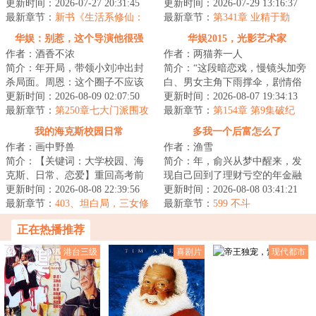
师集结……真·简介：这是一个顶
更新时间：2026-07-27 20:31:45
的电话，说我那成绩一直平平无
更新时间：2026-07-29 13:16:37
尖厨艺大师...
最新章节：
新书《生活系修仙：
奇的儿子刘振华...
最新章节：
第341章 业精于勤
乡野厨修到东厨司命》求支持！
华娱：别惹，这个导演他很强
华娱2015，光影艺术家
作者：酒香不浓
作者：两猫养一人
简介：年开局，带领小刘冲出封
简介：“这段暗恋戏，慢镜头加旁
杀局面。周恩：这个圈子不应该
白、男女主角下雨撑伞，剧情俗
这么烂，我想为影视圈立几条规
更新时间：2026-08-09 02:07:50
套，节奏也稀烂。虽然是流量偶
更新时间：2026-08-07 19:34:13
矩。第一：爱国...
最新章节：
第250章七大门派围攻
像片剧，手艺...
最新章节：
第154章 第9集破纪
光明顶，慈善晚会【今晚上先
录！白月光是你，青梅竹马是
我的海克斯校园日常
多我一个后富怎么了
发，我继续网上战斗去】
你，防弹少年也是你！
作者：画中野兽
作者：渔雪
简介：【关键词：大学校园、海
简介：年，俞兴从梦中醒来，发
克斯、日常、恋爱】重回高考前
现自己回到了理财亏空的年金融
一个月，林远看着眼前每周刷新
更新时间：2026-08-08 22:39:56
危机前夕。梦中的自己，初学
更新时间：2026-08-08 03:41:21
的海克斯选项，...
最新章节：
403、坦白局，三女修
医，未能从业，后...
最新章节：
599 不斗
罗场（三）
正在热播推荐
港台三级
喜剧片
现代都市