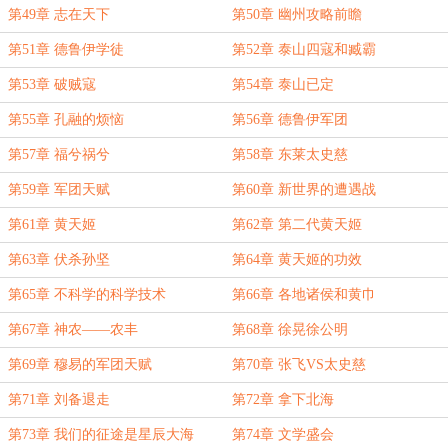
第49章 志在天下
第50章 幽州攻略前瞻
第51章 德鲁伊学徒
第52章 泰山四寇和臧霸
第53章 破贼寇
第54章 泰山已定
第55章 孔融的烦恼
第56章 德鲁伊军团
第57章 福兮祸兮
第58章 东莱太史慈
第59章 军团天赋
第60章 新世界的遭遇战
第61章 黄天姬
第62章 第二代黄天姬
第63章 伏杀孙坚
第64章 黄天姬的功效
第65章 不科学的科学技术
第66章 各地诸侯和黄巾
第67章 神农——农丰
第68章 徐晃徐公明
第69章 穆易的军团天赋
第70章 张飞VS太史慈
第71章 刘备退走
第72章 拿下北海
第73章 我们的征途是星辰大海
第74章 文学盛会