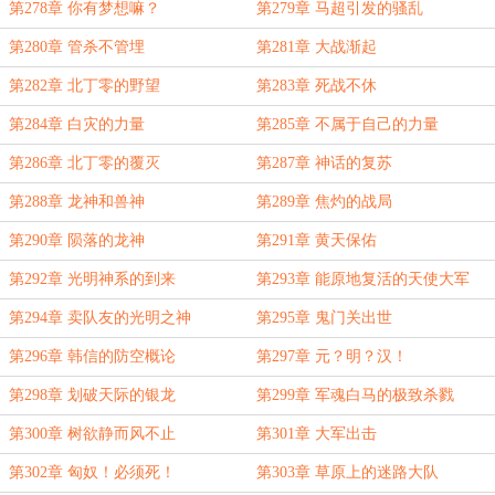
第278章 你有梦想嘛？
第279章 马超引发的骚乱
第280章 管杀不管埋
第281章 大战渐起
第282章 北丁零的野望
第283章 死战不休
第284章 白灾的力量
第285章 不属于自己的力量
第286章 北丁零的覆灭
第287章 神话的复苏
第288章 龙神和兽神
第289章 焦灼的战局
第290章 陨落的龙神
第291章 黄天保佑
第292章 光明神系的到来
第293章 能原地复活的天使大军
第294章 卖队友的光明之神
第295章 鬼门关出世
第296章 韩信的防空概论
第297章 元？明？汉！
第298章 划破天际的银龙
第299章 军魂白马的极致杀戮
第300章 树欲静而风不止
第301章 大军出击
第302章 匈奴！必须死！
第303章 草原上的迷路大队