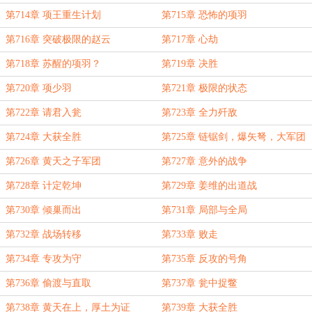
第714章 项王重生计划
第715章 恐怖的项羽
第716章 突破极限的赵云
第717章 心劫
第718章 苏醒的项羽？
第719章 决胜
第720章 项少羽
第721章 极限的状态
第722章 请君入瓮
第723章 全力歼敌
第724章 大获全胜
第725章 链锯剑，爆矢弩，大军团
人才
第726章 黄天之子军团
第727章 意外的战争
第728章 计定乾坤
第729章 姜维的出道战
第730章 倾巢而出
第731章 局部与全局
第732章 战场转移
第733章 败走
第734章 专攻为守
第735章 反攻的号角
第736章 偷渡与直取
第737章 瓮中捉鳖
第738章 黄天在上，厚土为证
第739章 大获全胜