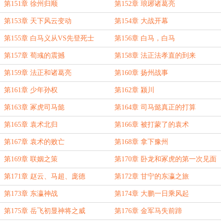
第151章 徐州归顺
第152章 琅琊诸葛亮
第153章 天下风云变动
第154章 大战开幕
第155章 白马义从VS先登死士
第156章 白马，白马
第157章 荀彧的震撼
第158章 法正法孝直的到来
第159章 法正和诸葛亮
第160章 扬州战事
第161章 少年孙权
第162章 颍川
第163章 冢虎司马懿
第164章 司马懿真正的打算
第165章 袁术北归
第166章 被打蒙了的袁术
第167章 袁术的败亡
第168章 拿下豫州
第169章 联姻之策
第170章 卧龙和冢虎的第一次见面
第171章 赵云、马超、庞德
第172章 甘宁的东瀛之旅
第173章 东瀛神战
第174章 大鹏一日乘风起
第175章 岳飞初显神将之威
第176章 金军马失前蹄