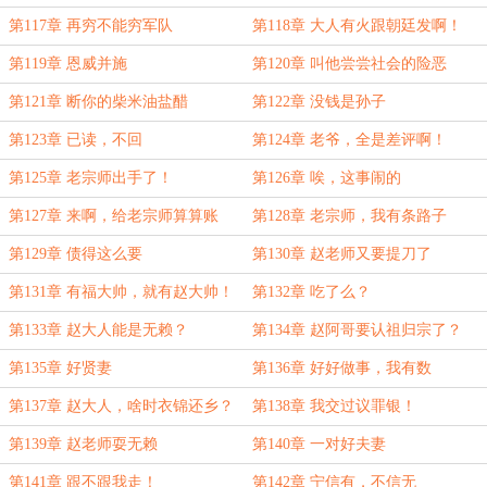
第117章 再穷不能穷军队
第118章 大人有火跟朝廷发啊！
第119章 恩威并施
第120章 叫他尝尝社会的险恶
第121章 断你的柴米油盐醋
第122章 没钱是孙子
第123章 已读，不回
第124章 老爷，全是差评啊！
第125章 老宗师出手了！
第126章 唉，这事闹的
第127章 来啊，给老宗师算算账
第128章 老宗师，我有条路子
第129章 债得这么要
第130章 赵老师又要提刀了
第131章 有福大帅，就有赵大帅！
第132章 吃了么？
第133章 赵大人能是无赖？
第134章 赵阿哥要认祖归宗了？
第135章 好贤妻
第136章 好好做事，我有数
第137章 赵大人，啥时衣锦还乡？
第138章 我交过议罪银！
第139章 赵老师耍无赖
第140章 一对好夫妻
第141章 跟不跟我走！
第142章 宁信有，不信无