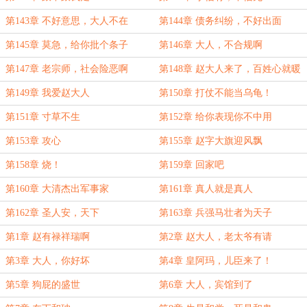
第143章 不好意思，大人不在
第144章 债务纠纷，不好出面
第145章 莫急，给你批个条子
第146章 大人，不合规啊
第147章 老宗师，社会险恶啊
第148章 赵大人来了，百姓心就暖
了
第149章 我爱赵大人
第150章 打仗不能当乌龟！
第151章 寸草不生
第152章 给你表现你不中用
第153章 攻心
第155章 赵字大旗迎风飘
第158章 烧！
第159章 回家吧
第160章 大清杰出军事家
第161章 真人就是真人
第162章 圣人安，天下
第163章 兵强马壮者为天子
第1章 赵有禄祥瑞啊
第2章 赵大人，老太爷有请
第3章 大人，你好坏
第4章 皇阿玛，儿臣来了！
第5章 狗屁的盛世
第6章 大人，宾馆到了