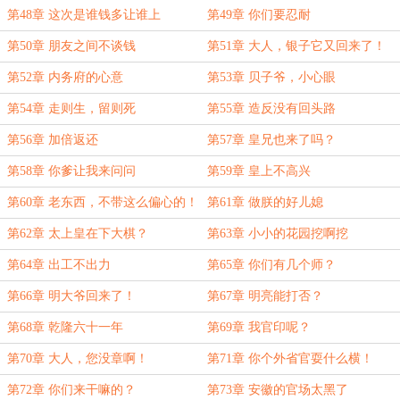
第48章 这次是谁钱多让谁上
第49章 你们要忍耐
第50章 朋友之间不谈钱
第51章 大人，银子它又回来了！
第52章 内务府的心意
第53章 贝子爷，小心眼
第54章 走则生，留则死
第55章 造反没有回头路
第56章 加倍返还
第57章 皇兄也来了吗？
第58章 你爹让我来问问
第59章 皇上不高兴
第60章 老东西，不带这么偏心的！
第61章 做朕的好儿媳
第62章 太上皇在下大棋？
第63章 小小的花园挖啊挖
第64章 出工不出力
第65章 你们有几个师？
第66章 明大爷回来了！
第67章 明亮能打否？
第68章 乾隆六十一年
第69章 我官印呢？
第70章 大人，您没章啊！
第71章 你个外省官耍什么横！
第72章 你们来干嘛的？
第73章 安徽的官场太黑了