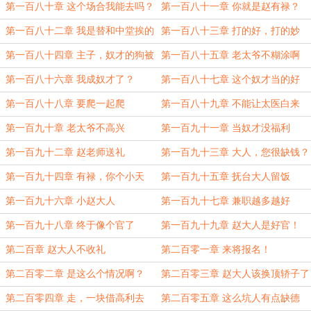
第一百八十章 这个场合我能去吗？
第一百八十一章 你就是赵有禄？
打！
第一百八十二章 我是替和中堂挨的
第一百八十三章 打的好，打的妙
打！
第一百八十四章 主子，奴才的狗被
第一百八十五章 老太爷不糊涂啊
人打了
第一百八十六章 我成奴才了？
第一百八十七章 这个奴才当的好
第一百八十八章 要爬一起爬
第一百八十九章 不能让太医白来
第一百九十章 老太爷不高兴
第一百九十一章 当奴才没福利
第一百九十二章 赵老师送礼
第一百九十三章 大人，您很缺钱？
第一百九十四章 有禄，你个小天
第一百九十五章 抚台大人留饭
才！
第一百九十六章 小赵大人
第一百九十七章 兼职越多越好
第一百九十八章 终于像个官了
第一百九十九章 赵大人是好官！
第二百章 赵大人不收礼
第二百零一章 来将报名！
第二百零二章 是这么个情况啊？
第二百零三章 赵大人该换顶轿子了
第二百零四章 走，一块借高利去
第二百零五章 这么坑人有点缺德