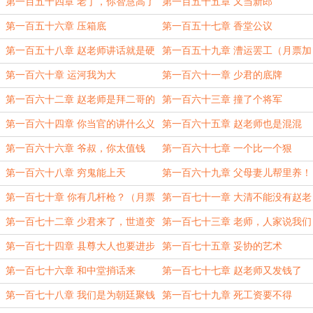
第一百五十四章 老丁，你智慧高了
第一百五十五章 又当新郎
啊（补更）
第一百五十六章 压箱底
第一百五十七章 香堂公议
第一百五十八章 赵老师讲话就是硬
第一百五十九章 漕运罢工（月票加
气（月票加更一）
更二）
第一百六十章 运河我为大
第一百六十一章 少君的底牌
第一百六十二章 赵老师是拜二哥的
第一百六十三章 撞了个将军
第一百六十四章 你当官的讲什么义
第一百六十五章 赵老师也是混混
气
第一百六十六章 爷叔，你太值钱
第一百六十七章 一个比一个狠
了！（月票加更三）
第一百六十八章 穷鬼能上天
第一百六十九章 父母妻儿帮里养！
第一百七十章 你有几杆枪？（月票
第一百七十一章 大清不能没有赵老
加更四）
师
第一百七十二章 少君来了，世道变
第一百七十三章 老师，人家说我们
了
造反怎么办？
第一百七十四章 县尊大人也要进步
第一百七十五章 妥协的艺术
第一百七十六章 和中堂捎话来
第一百七十七章 赵老师又发钱了
（月票加更五）
第一百七十八章 我们是为朝廷聚钱
第一百七十九章 死工资要不得