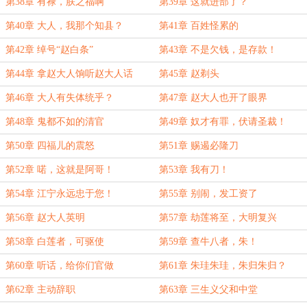
第38章 有禄，朕之福啊
第39章 这就进部了？
第40章 大人，我那个知县？
第41章 百姓怪累的
第42章 绰号“赵白条”
第43章 不是欠钱，是存款！
第44章 拿赵大人饷听赵大人话
第45章 赵剃头
第46章 大人有失体统乎？
第47章 赵大人也开了眼界
第48章 鬼都不如的清官
第49章 奴才有罪，伏请圣裁！
第50章 四福儿的震怒
第51章 赐遏必隆刀
第52章 喏，这就是阿哥！
第53章 我有刀！
第54章 江宁永远忠于您！
第55章 别闹，发工资了
第56章 赵大人英明
第57章 劫莲将至，大明复兴
第58章 白莲者，可驱使
第59章 查牛八者，朱！
第60章 听话，给你们官做
第61章 朱珪朱珪，朱归朱归？
第62章 主动辞职
第63章 三生义父和中堂