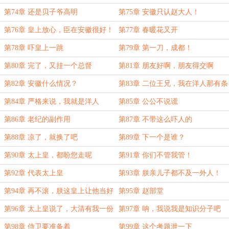
第74章 还是贝子爷高明
第75章 安徽只认赵大人！
第76章 皇上放心，臣在安徽很好！
第77章 春暖花又开
第78章 吓皇上一跳
第79章 第一刀，成都！
第80章 完了，又挂一个总督
第81章 朋友好啊，朋友得交啊
第82章 安徽什么情况？
第83章 二位王兄，我在洋人那有条
路子
第84章 严格来说，我就是洋人
第85章 公公不说谎
第86章 老纪的副作用
第87章 不带这么吓人的
第88章 凉了，就换了吧
第89章 下一个是谁？
第90章 太上皇，都盼您走呢
第91章 你们不管我管！
第92章 代表太上皇
第93章 朕亲儿子都不及一外人！
第94章 再不滚，朕这皇上让他当好
第95章 赵部堂
了
第96章 太上皇说了，大清有我一份
第97章 呐，我说我是知识分子吧
第98章 侍卫要准备着
第99章 这个考题泄一下