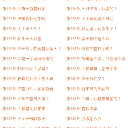
第125章 四傻子就是钱多
第126章 三月平苗，我说的！
第127章 没事吹什么牛啊
第128章 太上皇觉得不对劲
第129章 太上皇大气！
第130章 好女婿，别吹牛了！
第131章 私生子大联盟
第132章 蛮子都怕赵大帅
第133章 贝子爷，你奏是我亲大！
第134章 给福中堂打个样！
第135章 又是一个龙场悟道的
第136章 苗贼急不得，白莲慢不得
第137章 打什么仗？发财！
第138章 四福哥哥，您自个拿
第139章 较真的兵部工作人员
第140章 贝子爷仁义！
第141章 中堂点兵，多多益善
第142章 吾弟当为贝勒爷
第143章 不拿中堂当人看？
第144章 四哥，我是尊重您的！
第145章 五福是个好弟弟
第146章 贷款结婚
第147章 天字一号软饭王
第148章 朕该怎么办