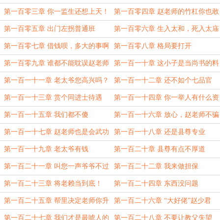
第一百零三章 你一监生还想上天！
第一百零四章 赵老师的竹杠你也敢
敲！
第一百零五章 出门左拐普通班
第一百零六章 生入太和，死入太庙
第一百零七章 借钱呗，多大的事啊
第一百零八章 格局要打开
第一百零九章 谁都不能耽误赵老师
第一百一十章 这小子是当尚书的料
第一百一十一章 老太爷您高兴吗？
第一百一十二章 还不如个七品官
第一百一十三章 赏个同进士待遇
第一百一十四章 你一举人有什么资
格！
第一百一十五章 我们都不傻
第一百一十六章 放心，赵老师不骗
人
第一百一十七章 赵老师也是会武功
第一百一十八章 还是县尊专业
的
第一百一十九章 老太爷有钱
第一百二十章 县尊有点不厚道
第一百二十一章 叫您一声爷爷不过
第一百二十二章 我来做担保
份吧？
第一百二十三章 将老赖当到底！
第一百二十四章 东西没问题
第一百二十五章 帮里决定老师你升
第一百二十六章 “大好佬”赵少君
了
第一百二十七章 我们才是最唬人的
第一百二十八章 不要让教父失望