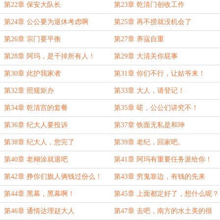
第22章 保安大队长
第23章 乾清门创收工作
第24章 公公要为退休考虑啊
第25章 再不捞就没机会了
第26章 宗门要平衡
第27章 养寇自重
第28章 阿玛，是干掉所有人！
第29章 大清关你屁事
第30章 此护我家者
第31章 你们不行，让姑爷来！
第32章 照规矩办
第33章 大人，请登记！
第34章 乾清宫的套餐
第35章 喏，公公们讲究不！
第36章 纪大人要投诉
第37章 铁面无私是和珅
第38章 纪大人，您完了
第39章 老纪，回家吧。
第40章 老糊涂就退吧
第41章 阿玛有重要任务派给你！
第42章 挣你们旗人俩钱过份么！
第43章 穷鬼靠边，有钱的先来
第44章 黑幕，黑幕啊！
第45章 上面都定好了，想什么呢？
第46章 通情达理赵大人
第47章 去吧，南方的水土美的很