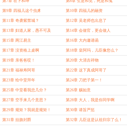
第7章 在下和珅
第8章 生是和党，死是和鬼
第9章 四福儿这个虫豸
第10章 四福儿的融资
第11章 奇袭紫禁城？
第12章 吴老师也出息了
第13章 妇道人家，愚不可及
第14章 会做官，更会做人
第15章 两江易主
第16章 大内邀请函
第17章 没资格上桌啊
第18章 皇阿玛，儿臣像您么？
第19章 亲爸爸哎！
第20章 大清吉祥物
第21章 福禄寿阿哥
第22章 这下真成阿哥了
第23章 给中堂拜年
第24章 刀把子第一！
第25章 中堂看我忠几分？
第26章 赐如意
第27章 空手来几个意思？
第28章 大人，我是你同学啊
第29章 规矩？我就是规矩！
第30章 请旨严惩
第31章 抬旗封爵
第32章 儿臣这是认祖归宗了么！