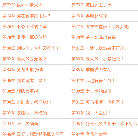
第72章 候补中堂大人
第73章 英国的王子热
第74章 你在教本帅用兵？
第75章 再电赵有禄
第76章 不务正业的淮军
第77章 看在中堂份上，发兵吧！
第78章 唯我淮军称英雄
第79章 杀人如麻赵有禄
第80章 别吵了，大帅又没了！
第81章 咋滴，我出身不正宗?
第82章 老太爷耍无赖？
第83章 老太爷，赶紧让吧！
第84章 抢龙头棍 报丧
第85章 谁能横刀立马
第86章 我要见太上皇！
第87章 非赵有禄不可！
第88章 领队大臣赵
第89章 太上皇的破船
第90章 此乱命，恕不从也
第91章 黄马褂嘛，俺也有！
第92章 哎吆喂，来横的！
第93章 我，大臣也！
第94章 喏，名场面
第95章 打什么仗？咱干工程不好么
第96章 混蛋，额勒登保军人的不
第97章 官员的智慧