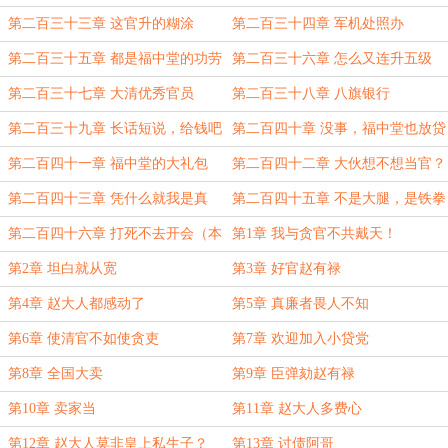
珅
第二百三十三章 这官升的糊涂
第二百三十四章 军机处照办
第二百三十五章 都是福中堂的功劳
第二百三十六章 怎么又连升五级
的！
第二百三十七章 大清优秀官员
第二百三十八章 八旗银行
第二百三十九章 长话短说，给钱吧
第二百四十章 没事，福中堂也放贷
款的
第二百四十一章 福中堂的大礼包
第二百四十二章 大伙想不想当官？
第二百四十三章 凭什么就我是真
第二百四十五章 不是大腿，是铁拳
的？
第二百四十六章 打死不去开会（本
第1章 我与贪官不共戴天！
卷终）
第2章 坦白就从宽
第3章 好官赵有禄
第4章 赵大人都感动了
第5章 真廉者畏人不知
第6章 使清官不如使贪吏
第7章 欢迎加入小贷党
第8章 全国大卖
第9章 臣弹劾赵有禄
第10章 卖家当
第11章 赵大人多费心
第12章 赵大人莫非皇上私生子？
第13章 讨债阿哥