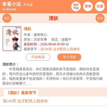
来看小说
手机版
临时
登录
注册
书架
m.lk9.net
清妖
返回
菜单
清妖
作者：傲骨铁心
类别：历史军事
状态：连载中
更新时间：2026-08-06 05:09:42
最新章节：
第246章 这才配得上我身份
开始阅读
加入书架
清妖简介：
中堂我身居高位，你们竟敢说我的名字是假的，我的功名是假
的，我为官这么多年的经历是假的，我为大清做出的杰出贡献是假
的，我的老婆孩子也是假的！天理何在！你们不讲道理，中堂我只能
跟你们讲拳脚了。...
《清妖》最新章节
第246章 这才配得上我身份