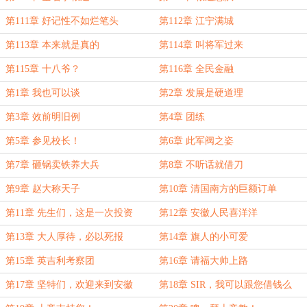
第111章 好记性不如烂笔头
第112章 江宁满城
第113章 本来就是真的
第114章 叫将军过来
第115章 十八爷？
第116章 全民金融
第1章 我也可以谈
第2章 发展是硬道理
第3章 效前明旧例
第4章 团练
第5章 参见校长！
第6章 此军阀之姿
第7章 砸锅卖铁养大兵
第8章 不听话就借刀
第9章 赵大称天子
第10章 清国南方的巨额订单
第11章 先生们，这是一次投资
第12章 安徽人民喜洋洋
第13章 大人厚待，必以死报
第14章 旗人的小可爱
第15章 英吉利考察团
第16章 请福大帅上路
第17章 坚特们，欢迎来到安徽
第18章 SIR，我可以跟您借钱么