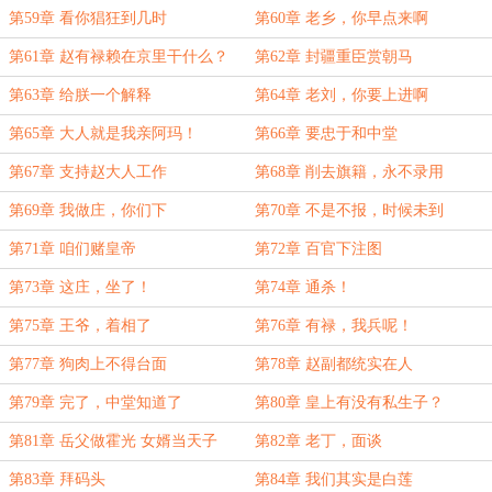
第59章 看你猖狂到几时
第60章 老乡，你早点来啊
第61章 赵有禄赖在京里干什么？
第62章 封疆重臣赏朝马
第63章 给朕一个解释
第64章 老刘，你要上进啊
第65章 大人就是我亲阿玛！
第66章 要忠于和中堂
第67章 支持赵大人工作
第68章 削去旗籍，永不录用
第69章 我做庄，你们下
第70章 不是不报，时候未到
第71章 咱们赌皇帝
第72章 百官下注图
第73章 这庄，坐了！
第74章 通杀！
第75章 王爷，着相了
第76章 有禄，我兵呢！
第77章 狗肉上不得台面
第78章 赵副都统实在人
第79章 完了，中堂知道了
第80章 皇上有没有私生子？
第81章 岳父做霍光 女婿当天子
第82章 老丁，面谈
第83章 拜码头
第84章 我们其实是白莲