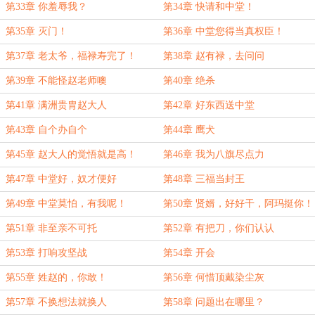
第33章 你羞辱我？
第34章 快请和中堂！
第35章 灭门！
第36章 中堂您得当真权臣！
第37章 老太爷，福禄寿完了！
第38章 赵有禄，去问问
第39章 不能怪赵老师噢
第40章 绝杀
第41章 满洲贵胄赵大人
第42章 好东西送中堂
第43章 自个办自个
第44章 鹰犬
第45章 赵大人的觉悟就是高！
第46章 我为八旗尽点力
第47章 中堂好，奴才便好
第48章 三福当封王
第49章 中堂莫怕，有我呢！
第50章 贤婿，好好干，阿玛挺你！
第51章 非至亲不可托
第52章 有把刀，你们认认
第53章 打响攻坚战
第54章 开会
第55章 姓赵的，你敢！
第56章 何惜顶戴染尘灰
第57章 不换想法就换人
第58章 问题出在哪里？