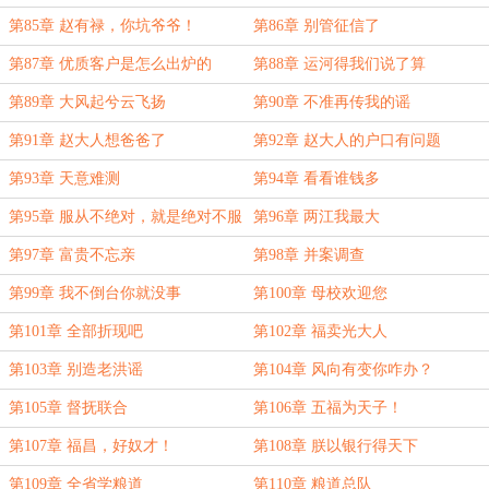
第85章 赵有禄，你坑爷爷！
第86章 别管征信了
第87章 优质客户是怎么出炉的
第88章 运河得我们说了算
第89章 大风起兮云飞扬
第90章 不准再传我的谣
第91章 赵大人想爸爸了
第92章 赵大人的户口有问题
第93章 天意难测
第94章 看看谁钱多
第95章 服从不绝对，就是绝对不服
第96章 两江我最大
从
第97章 富贵不忘亲
第98章 并案调查
第99章 我不倒台你就没事
第100章 母校欢迎您
第101章 全部折现吧
第102章 福卖光大人
第103章 别造老洪谣
第104章 风向有变你咋办？
第105章 督抚联合
第106章 五福为天子！
第107章 福昌，好奴才！
第108章 朕以银行得天下
第109章 全省学粮道
第110章 粮道总队