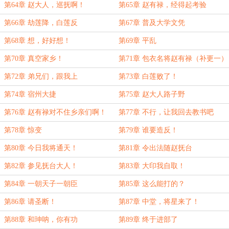
第64章 赵大人，巡抚啊！
第65章 赵有禄，经得起考验
第66章 劫莲降，白莲反
第67章 普及大学文凭
第68章 想，好好想！
第69章 平乱
第70章 真空家乡！
第71章 包衣名将赵有禄（补更一）
第72章 弟兄们，跟我上
第73章 白莲败了！
第74章 宿州大捷
第75章 赵大人路子野
第76章 赵有禄对不住乡亲们啊！
第77章 不行，让我回去教书吧
第78章 惊变
第79章 谁要造反！
第80章 今日我将通天！
第81章 令出法随赵抚台
第82章 参见抚台大人！
第83章 大印我自取！
第84章 一朝天子一朝臣
第85章 这么能打的？
第86章 请圣断！
第87章 中堂，将星来了！
第88章 和珅呐，你有功
第89章 终于进部了