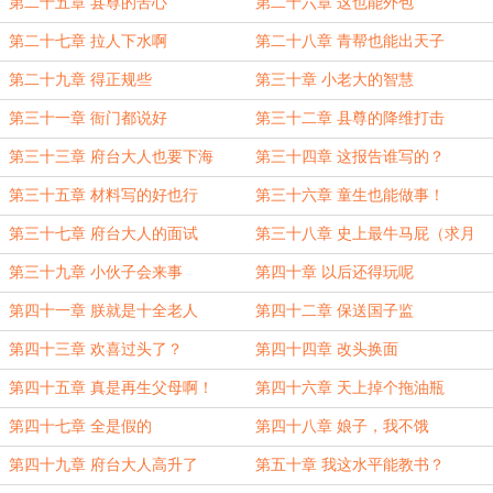
第二十五章 县尊的苦心
第二十六章 这也能外包
第二十七章 拉人下水啊
第二十八章 青帮也能出天子
第二十九章 得正规些
第三十章 小老大的智慧
第三十一章 衙门都说好
第三十二章 县尊的降维打击
第三十三章 府台大人也要下海
第三十四章 这报告谁写的？
第三十五章 材料写的好也行
第三十六章 童生也能做事！
第三十七章 府台大人的面试
第三十八章 史上最牛马屁（求月
票）
第三十九章 小伙子会来事
第四十章 以后还得玩呢
第四十一章 朕就是十全老人
第四十二章 保送国子监
第四十三章 欢喜过头了？
第四十四章 改头换面
第四十五章 真是再生父母啊！
第四十六章 天上掉个拖油瓶
第四十七章 全是假的
第四十八章 娘子，我不饿
第四十九章 府台大人高升了
第五十章 我这水平能教书？