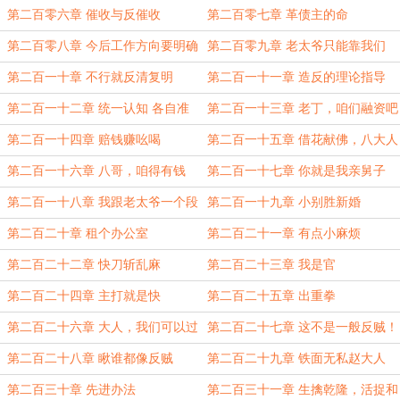
第二百零六章 催收与反催收
第二百零七章 革债主的命
第二百零八章 今后工作方向要明确
第二百零九章 老太爷只能靠我们
第二百一十章 不行就反清复明
第二百一十一章 造反的理论指导
第二百一十二章 统一认知 各自准
第二百一十三章 老丁，咱们融资吧
备
第二百一十四章 赔钱赚吆喝
第二百一十五章 借花献佛，八大人
笑纳
第二百一十六章 八哥，咱得有钱
第二百一十七章 你就是我亲舅子
啊！
第二百一十八章 我跟老太爷一个段
第二百一十九章 小别胜新婚
位？
第二百二十章 租个办公室
第二百二十一章 有点小麻烦
第二百二十二章 快刀斩乱麻
第二百二十三章 我是官
第二百二十四章 主打就是快
第二百二十五章 出重拳
第二百二十六章 大人，我们可以过
第二百二十七章 这不是一般反贼！
户啊
第二百二十八章 瞅谁都像反贼
第二百二十九章 铁面无私赵大人
第二百三十章 先进办法
第二百三十一章 生擒乾隆，活捉和