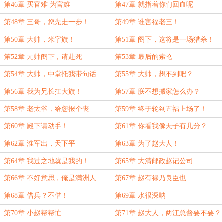
第46章 买官难 为官难
第47章 就指着你们回血呢
第48章 三哥，您先走一步！
第49章 谁害福老三！
第50章 大帅，米字旗！
第51章 阁下，这将是一场猎杀！
第52章 元帅阁下，请赴死
第53章 最后的索伦
第54章 大帅，中堂托我带句话
第55章 大帅，想不到吧？
第56章 我为兄长扛大旗！
第57章 朕不想搬家怎么办？
第58章 老太爷，给您报个丧
第59章 终于轮到五福上场了！
第60章 殿下请动手！
第61章 你看我像天子有几分？
第62章 淮军出，天下平
第63章 为了赵大人！
第64章 我过之地就是我的！
第65章 大清邮政赵记公司
第66章 不好意思，俺是满洲人
第67章 赵有禄乃良臣也
第68章 借兵？不借！
第69章 水很深呐
第70章 小赵帮帮忙
第71章 赵大人，两江总督要不要？