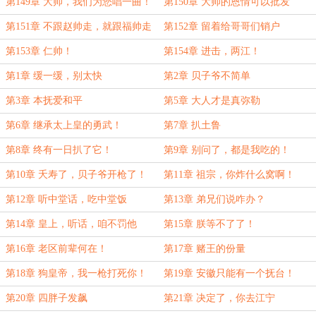
第149章 大帅，我们为您唱一曲！
第150章 大帅的恩情可以批发
第151章 不跟赵帅走，就跟福帅走
第152章 留着给哥哥们销户
第153章 仁帅！
第154章 进击，两江！
第1章 缓一缓，别太快
第2章 贝子爷不简单
第3章 本抚爱和平
第5章 大人才是真弥勒
第6章 继承太上皇的勇武！
第7章 扒土鲁
第8章 终有一日扒了它！
第9章 别问了，都是我吃的！
第10章 夭寿了，贝子爷开枪了！
第11章 祖宗，你炸什么窝啊！
第12章 听中堂话，吃中堂饭
第13章 弟兄们说咋办？
第14章 皇上，听话，咱不罚他
第15章 朕等不了了！
第16章 老区前辈何在！
第17章 赌王的份量
第18章 狗皇帝，我一枪打死你！
第19章 安徽只能有一个抚台！
第20章 四胖子发飙
第21章 决定了，你去江宁