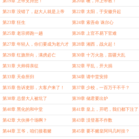
第19章 上帝支持您！
第20章 噢，拜上帝教！
第21章 没错了，赵大人就是上帝
第22章 太阳，于安徽升起
第23章 狂生
第24章 索吾命 诛尔心
第25章 老宗师跑一趟
第26章 上官不易下官难
第27章 年轻人，你们要成为老六才
第28章 湘西，战火起！
行
第29章 红旗所向，满虏必亡
第30章 十万火急，苗疆大乱
第31章 大帅得亲征
第32章 平乱，开大捐
第33章 天命所归
第34章 请中堂安排
第35章 告诉吏部，大客户来了！
第37章 少校，一百万干不干？
第38章 总督大人被坑了
第39章 储君要出炉
第40章 黑化的和中堂
第41章 皇上，开吧，我们都下注了
第42章 大伙捧个场啊？
第43章 没登基不作数
第44章 王爷，咱们接着赌
第45章 要不赌皇阿玛几时挂？