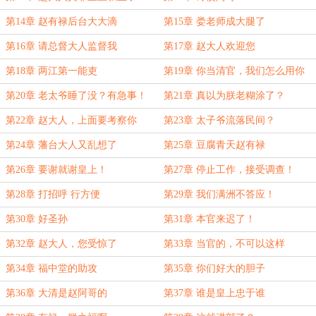
第14章 赵有禄后台大大滴
第15章 娄老师成大腿了
第16章 请总督大人监督我
第17章 赵大人欢迎您
第18章 两江第一能吏
第19章 你当清官，我们怎么用你
第20章 老太爷睡了没？有急事！
第21章 真以为朕老糊涂了？
第22章 赵大人，上面要考察你
第23章 太子爷流落民间？
第24章 藩台大人又乱想了
第25章 豆腐青天赵有禄
第26章 要谢就谢皇上！
第27章 停止工作，接受调查！
第28章 打招呼 行方便
第29章 我们满洲不答应！
第30章 好圣孙
第31章 本官来迟了！
第32章 赵大人，您受惊了
第33章 当官的，不可以这样
第34章 福中堂的助攻
第35章 你们好大的胆子
第36章 大清是赵阿哥的
第37章 谁是皇上忠于谁