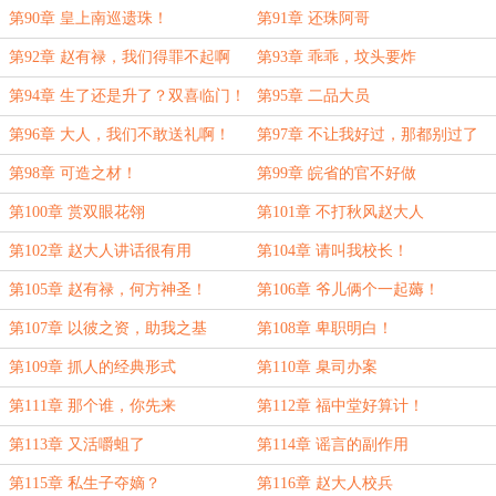
第90章 皇上南巡遗珠！
第91章 还珠阿哥
第92章 赵有禄，我们得罪不起啊
第93章 乖乖，坟头要炸
第94章 生了还是升了？双喜临门！
第95章 二品大员
第96章 大人，我们不敢送礼啊！
第97章 不让我好过，那都别过了
第98章 可造之材！
第99章 皖省的官不好做
第100章 赏双眼花翎
第101章 不打秋风赵大人
第102章 赵大人讲话很有用
第104章 请叫我校长！
第105章 赵有禄，何方神圣！
第106章 爷儿俩个一起薅！
第107章 以彼之资，助我之基
第108章 卑职明白！
第109章 抓人的经典形式
第110章 臬司办案
第111章 那个谁，你先来
第112章 福中堂好算计！
第113章 又活嚼蛆了
第114章 谣言的副作用
第115章 私生子夺嫡？
第116章 赵大人校兵