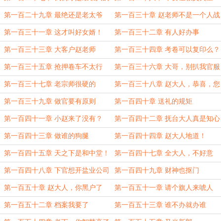
第一百二十九章 最绝还是老太爷
第一百三十章 赵老师不是一个人战
斗
第一百三十一章 这才叫好女婿！
第一百三十二章 有人好办事
第一百三十三章 大客户赵老师
第一百三十四章 考卷可以复印么？
第一百三十五章 抢押卷车不太行
第一百三十六章 大哥，别扒我官服
啊！
第一百三十七章 老宗师很硬的
第一百三十八章 赵大人，恭喜，您
又升了！
第一百三十九章 做官要有原则
第一百四十章 送礼的规矩
第一百四十一章 小赵来了没有？
第一百四十二章 抚台大人真是知心
人啊
第一百四十三章 做谁的狗腿
第一百四十四章 赵大人地道！
第一百四十五章 天之下是和中堂！
第一百四十七章 全大人，不好意
思，我卖了你
第一百四十八章 下官想开盐业公司
第一百四十九章 财神也抠门
第一百五十章 赵大人，你黑户了
第一百五十一章 请个旗人来唬人
第一百五十二章 档案我要了
第一百五十三章 谁不办就办谁