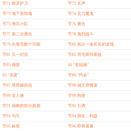
节71.精灵护卫
节72.名声
节73.地下室惊魂
节74.见习魔鬼
节75.佣兵小队
节76.磨合
节77.第二次袭击
节78.激烈战斗
节79.向着无数个可能
节80.画出一条长长的直线
节81.又一封信
节82.劳伦斯特家族
节83.碰面
84.“老姑娘”
85.“龙宴”
节86.“约会”
节87.塔西娅的信
节88.城主府晚宴
节89.女人缘
节90.鸦使
节91.揭晓的部分真相
节92.引诱
节93.勾引
节94.朋友，利益
节95.标签
节96.即将落幕