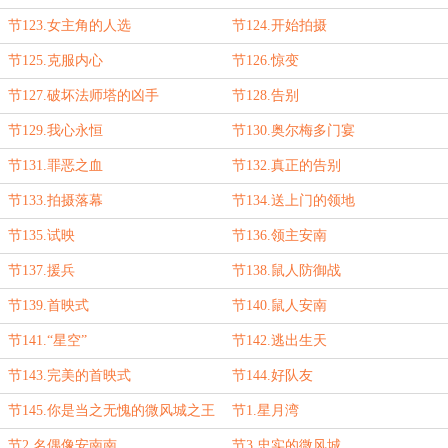
节123.女主角的人选
节124.开始拍摄
节125.克服内心
节126.惊变
节127.破坏法师塔的凶手
节128.告别
节129.我心永恒
节130.奥尔梅多门宴
节131.罪恶之血
节132.真正的告别
节133.拍摄落幕
节134.送上门的领地
节135.试映
节136.领主安南
节137.援兵
节138.鼠人防御战
节139.首映式
节140.鼠人安南
节141.“星空”
节142.逃出生天
节143.完美的首映式
节144.好队友
节145.你是当之无愧的微风城之王
节1.星月湾
节2.名偶像安南南
节3.忠实的微风城