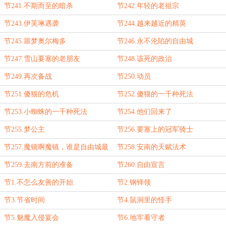
节241.不期而至的暗杀
节242.年轻的老祖宗
节243.伊芙琳遇袭
节244.越来越近的精英
节245.噩梦奥尔梅多
节246.永不沦陷的自由城
节247.雪山要塞的老朋友
节248.该死的政治
节249.再次备战
节250.动员
节251.傻猫的危机
节252.傻猫的一千种死法
节253.小蜘蛛的一千种死法
节254.他们回来了
节255.梦公主
节256.要塞上的冠军骑士
节257.魔镜啊魔镜，谁是自由城最
节258.安南的天赋法术
美丽的人
节259.去南方前的准备
节260.自由宣言
节1.不怎么友善的开始
节2.钢铎领
节3.节省时间
节4.鼠洞里的怪手
节5.魅魔入侵宴会
节6.地牢看守者