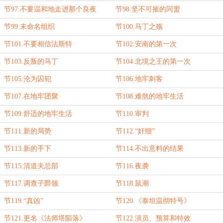
节97.不要温和地走进那个良夜
节98.坚不可摧的同盟
节99.未命名组织
节100.马丁之殇
节101.不要相信法斯特
节102.安南的第一次
节103.反叛的马丁
节104.北境之王的第一次
节105.沦为囚犯
节106.地牢刺客
节107.在地牢团聚
节108.难熬的地牢生活
节109.舒适的地牢生活
节110.审判
节111.新的局势
节112.“奸细”
节113.新的手下
节114.不出意料的结果
节115.清道夫总部
节116.夜袭
节117.调查子爵领
节118.鼠潮
节119.“真凶”
节120.《泰坦温彻特号》
节121.更名《法师塔陨落》
节122.演员、预算和特效