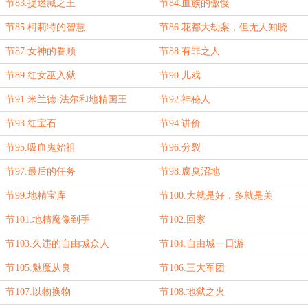
节83.捉迷藏之王
节84.血族的傲慢
节85.柯莉特的智慧
节86.花都大劫案，但无人知晓
节87.女神的眷顾
节88.有罪之人
节89.红女巫入狱
节90.儿戏
节91.米兰德·法尔和地精国王
节92.神秘人
节93.红宝石
节94.讲价
节95.吸血鬼始祖
节96.分裂
节97.最后的任务
节98.腐臭沼地
节99.地精宝库
节100.大就是好，多就是美
节101.地精魔像到手
节102.回家
节103.久违的自由城众人
节104.自由城一日游
节105.魅魔从良
节106.三大军团
节107.以物换物
节108.地狱之火