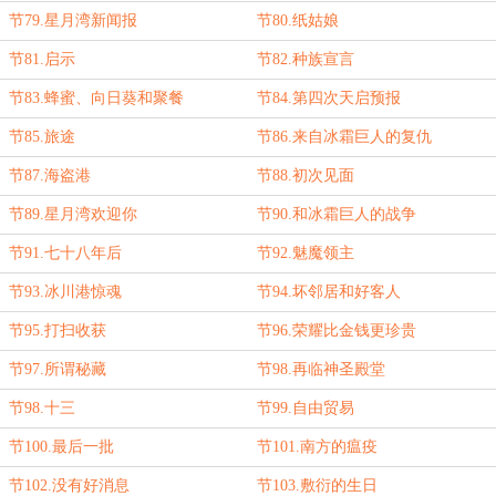
节79.星月湾新闻报
节80.纸姑娘
节81.启示
节82.种族宣言
节83.蜂蜜、向日葵和聚餐
节84.第四次天启预报
节85.旅途
节86.来自冰霜巨人的复仇
节87.海盗港
节88.初次见面
节89.星月湾欢迎你
节90.和冰霜巨人的战争
节91.七十八年后
节92.魅魔领主
节93.冰川港惊魂
节94.坏邻居和好客人
节95.打扫收获
节96.荣耀比金钱更珍贵
节97.所谓秘藏
节98.再临神圣殿堂
节98.十三
节99.自由贸易
节100.最后一批
节101.南方的瘟疫
节102.没有好消息
节103.敷衍的生日