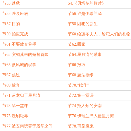
节53.逃狱
54.《贝塔尔的救赎》
节55.呼唤班底
节56.谁是伊瑞兰泽
节57.目的
节58.囚犯的新生
节59.拍摄完成
节60.给凛冬夫人，给犯人们的礼物
节61.不要放弃希望
节62.回家
节63.突如其来的短暂冒险
节64.星月湾的琐事
节65.微风城的琐事
节66.报纸
节67.跳过
节68.魔法报纸
节69.放弃
节70.“续作”
节71.蓝龙归于星月湾
节72.第一堂课
节73.第一堂课
节74.招人烦的安南
节75.洗刷耻辱
节76.伊瑞兰泽入侵星月湾
节77.被安南玩弄于股掌之间
节78.再见魔鬼