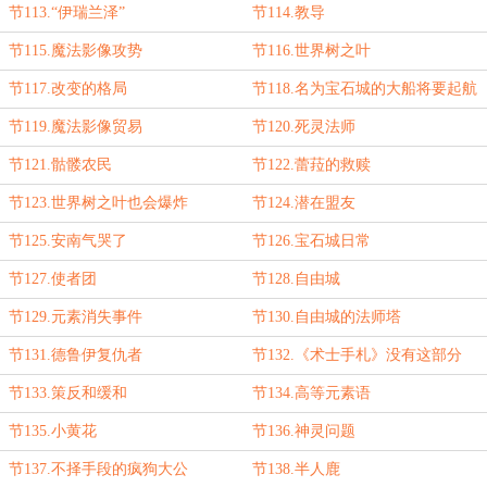
节113.“伊瑞兰泽”
节114.教导
节115.魔法影像攻势
节116.世界树之叶
节117.改变的格局
节118.名为宝石城的大船将要起航
节119.魔法影像贸易
节120.死灵法师
节121.骷髅农民
节122.蕾菈的救赎
节123.世界树之叶也会爆炸
节124.潜在盟友
节125.安南气哭了
节126.宝石城日常
节127.使者团
节128.自由城
节129.元素消失事件
节130.自由城的法师塔
节131.德鲁伊复仇者
节132.《术士手札》没有这部分
节133.策反和缓和
节134.高等元素语
节135.小黄花
节136.神灵问题
节137.不择手段的疯狗大公
节138.半人鹿