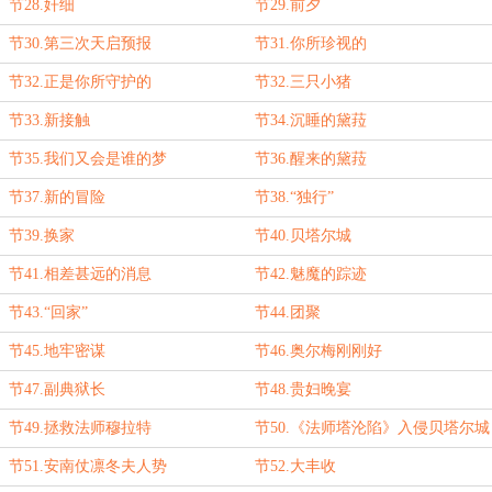
节28.奸细
节29.前夕
节30.第三次天启预报
节31.你所珍视的
节32.正是你所守护的
节32.三只小猪
节33.新接触
节34.沉睡的黛菈
节35.我们又会是谁的梦
节36.醒来的黛菈
节37.新的冒险
节38.“独行”
节39.换家
节40.贝塔尔城
节41.相差甚远的消息
节42.魅魔的踪迹
节43.“回家”
节44.团聚
节45.地牢密谋
节46.奥尔梅刚刚好
节47.副典狱长
节48.贵妇晚宴
节49.拯救法师穆拉特
节50.《法师塔沦陷》入侵贝塔尔城
节51.安南仗凛冬夫人势
节52.大丰收