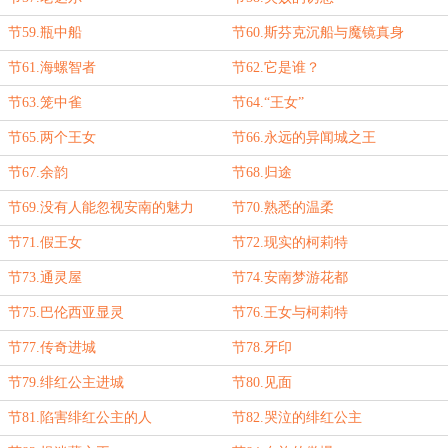
节59.瓶中船
节60.斯芬克沉船与魔镜真身
节61.海螺智者
节62.它是谁？
节63.笼中雀
节64.“王女”
节65.两个王女
节66.永远的异闻城之王
节67.余韵
节68.归途
节69.没有人能忽视安南的魅力
节70.熟悉的温柔
节71.假王女
节72.现实的柯莉特
节73.通灵屋
节74.安南梦游花都
节75.巴伦西亚显灵
节76.王女与柯莉特
节77.传奇进城
节78.牙印
节79.绯红公主进城
节80.见面
节81.陷害绯红公主的人
节82.哭泣的绯红公主