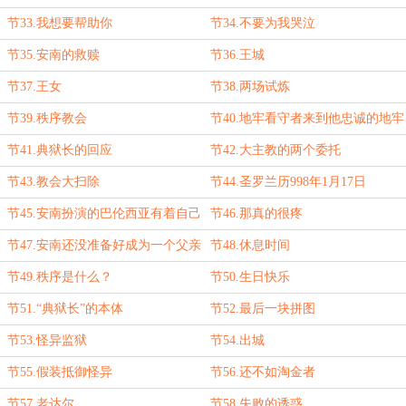
节33.我想要帮助你
节34.不要为我哭泣
节35.安南的救赎
节36.王城
节37.王女
节38.两场试炼
节39.秩序教会
节40.地牢看守者来到他忠诚的地牢
节41.典狱长的回应
节42.大主教的两个委托
节43.教会大扫除
节44.圣罗兰历998年1月17日
节45.安南扮演的巴伦西亚有着自己
节46.那真的很疼
的想法
节47.安南还没准备好成为一个父亲
节48.休息时间
节49.秩序是什么？
节50.生日快乐
节51.“典狱长”的本体
节52.最后一块拼图
节53.怪异监狱
节54.出城
节55.假装抵御怪异
节56.还不如淘金者
节57.老达尔
节58.失败的诱惑