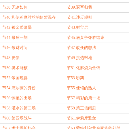
节38.无论如何
节39.冠军归我
节40.和伊莉摩雅丝的短暂温存
节41.违反规则
节42.被金币砸晕
节43.财宝层
节44.最后一刻
节45.底巢争夺赛结束
节46.敛财时间
节47.改变的想法
节48.要债
节49.挑选封地
节50.奥术能核
节51.化麻烦为金钱
节52.帝国晚宴
节53.吵架
节54.席尔薇的身份
节55.使馆的熟人
节56.惊艳的出场
节57.精彩的第一场
节58.灌水的第二场
节59.第三场闹剧
节60.第四场战斗
节61.伊莉摩雅丝
节62.术士保护协会
节63.蒙特利尔黄金家族的补偿