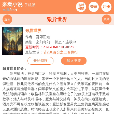
来看小说
手机版
临时
登录
注册
书架
m.lk9.net
致异世界
返回
菜单
致异世界
作者：吾即正道
类别：玄幻奇幻
状态：连载中
更新时间：2026-08-07 01:40:28
最新章节：
节250.百分之二百执行
开始阅读
加入书架
致异世界简介：
剑与魔法，神灵与巨龙，恶魔与深渊，人类与种族。一扇门在这
奇幻而诡谲的世界出现，带来一个不属于这里的人。当两种文明的意
识碰撞，彼此间迸发出的会是什么？德鲁伊立在数米高的麦田前，鱼
人族追逐着渔场鱼群；闪烁着铭文的魔力火车驶过平原，学院里传出
乘法朗朗背诵声；欧格林和孩童坐在黑暗之子的触须上荡着秋千数着
数字；矮人与精灵相碰杯，魔鬼与神父搭肩；神灵在街头追逐嬉戏，
酒桌旁不可名状之物相谈甚欢；魔法影像里男女主角的生离死别感动
无底深渊的恶魔。时间终会证明这个人所带来的是美好还是毁灭，但