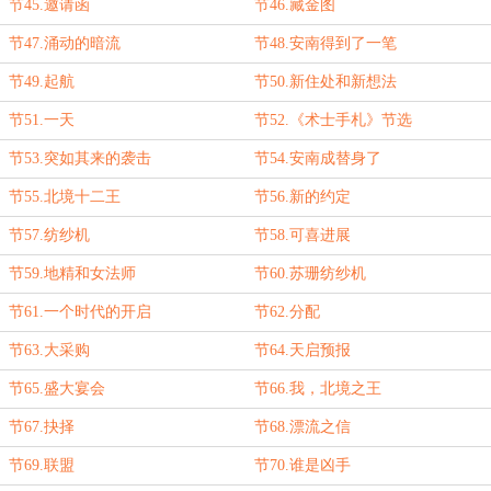
节45.邀请函
节46.藏金图
节47.涌动的暗流
节48.安南得到了一笔
节49.起航
节50.新住处和新想法
节51.一天
节52.《术士手札》节选
节53.突如其来的袭击
节54.安南成替身了
节55.北境十二王
节56.新的约定
节57.纺纱机
节58.可喜进展
节59.地精和女法师
节60.苏珊纺纱机
节61.一个时代的开启
节62.分配
节63.大采购
节64.天启预报
节65.盛大宴会
节66.我，北境之王
节67.抉择
节68.漂流之信
节69.联盟
节70.谁是凶手