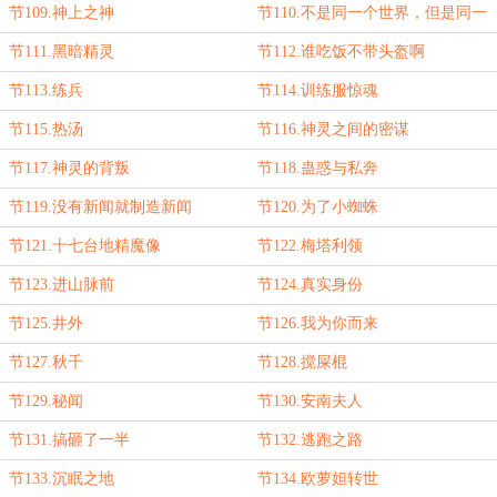
节109.神上之神
节110.不是同一个世界，但是同一
个想法
节111.黑暗精灵
节112.谁吃饭不带头盔啊
节113.练兵
节114.训练服惊魂
节115.热汤
节116.神灵之间的密谋
节117.神灵的背叛
节118.蛊惑与私奔
节119.没有新闻就制造新闻
节120.为了小蜘蛛
节121.十七台地精魔像
节122.梅塔利领
节123.进山脉前
节124.真实身份
节125.井外
节126.我为你而来
节127.秋千
节128.搅屎棍
节129.秘闻
节130.安南夫人
节131.搞砸了一半
节132.逃跑之路
节133.沉眠之地
节134.欧萝妲转世