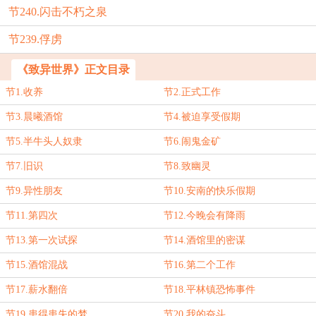
节240.闪击不朽之泉
节239.俘虏
《致异世界》正文目录
节1.收养
节2.正式工作
节3.晨曦酒馆
节4.被迫享受假期
节5.半牛头人奴隶
节6.闹鬼金矿
节7.旧识
节8.致幽灵
节9.异性朋友
节10.安南的快乐假期
节11.第四次
节12.今晚会有降雨
节13.第一次试探
节14.酒馆里的密谋
节15.酒馆混战
节16.第二个工作
节17.薪水翻倍
节18.平林镇恐怖事件
节19.患得患失的梦
节20.我的奋斗