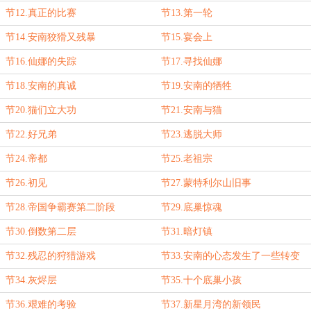
节12.真正的比赛
节13.第一轮
节14.安南狡猾又残暴
节15.宴会上
节16.仙娜的失踪
节17.寻找仙娜
节18.安南的真诚
节19.安南的牺牲
节20.猫们立大功
节21.安南与猫
节22.好兄弟
节23.逃脱大师
节24.帝都
节25.老祖宗
节26.初见
节27.蒙特利尔山旧事
节28.帝国争霸赛第二阶段
节29.底巢惊魂
节30.倒数第二层
节31.暗灯镇
节32.残忍的狩猎游戏
节33.安南的心态发生了一些转变
节34.灰烬层
节35.十个底巢小孩
节36.艰难的考验
节37.新星月湾的新领民