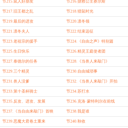
节215.鼠人好朋友
节216.拯救公主赛尔斯
节217.旧王都之乱
节218.猎鼠时光
节219.最后的进攻
节220.凛冬领
节221.凛冬夫人
节222.结束远征
节223.老祖宗的援手
节224.《自由之声》特别篇
节225.生日快乐
节226.精灵王庭使者团
节227.泰德尔的任务
节228.《当兽人来敲门》
节229.三个精灵
节230.自由城琐事
节231.兽人没爹
节232.《当兽人来敲门》开拍
节233.第十圣杯骑士
节234.苏打水
节235.反攻、进攻、发展
节236.克洛·蒙特利尔在前线
节237.《当自由来敲门》首映
节238.我是谁
节239.恶魔大君卷土重来
节240.秋收