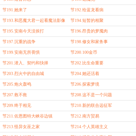
节191.她来了
节192.给蓝龙看病
节193.和恶魔大君一起看魔法影像
节194.短暂的相聚
节195.安南今天没挨打
节196.昂贵的梦魇肉
节197.沉重的战争
节198.修女和家务事
节199.安南无所畏惧
节200.100金币
节201.潜入、契约和抉择
节202.比生命重要
节203.烈火中的自由城
节204.她还活着
节205.炮火轰鸣
节206.探索梦境
节207.救不救
节208.这不是一个问题
节209.终于相见
节210.新的联合远征军
节211.佐恩图特大峡谷边镇
节212.南方贸易
节213.怪异女巫之家
节214.个人英雄主义