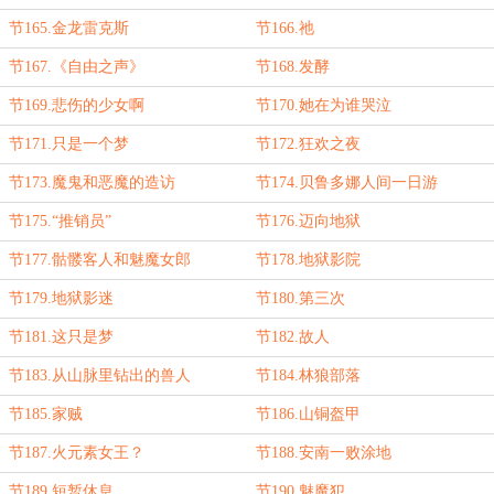
节165.金龙雷克斯
节166.祂
节167.《自由之声》
节168.发酵
节169.悲伤的少女啊
节170.她在为谁哭泣
节171.只是一个梦
节172.狂欢之夜
节173.魔鬼和恶魔的造访
节174.贝鲁多娜人间一日游
节175.“推销员”
节176.迈向地狱
节177.骷髅客人和魅魔女郎
节178.地狱影院
节179.地狱影迷
节180.第三次
节181.这只是梦
节182.故人
节183.从山脉里钻出的兽人
节184.林狼部落
节185.家贼
节186.山铜盔甲
节187.火元素女王？
节188.安南一败涂地
节189.短暂休息
节190.魅魔犯