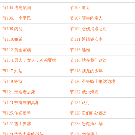
节104.逃离鼠潮
节105.迫近
节106.一个平民
节107.陌生的亲人
节108.内乱
节109.悲伤消退之时
节110.姐弟
节111.通缉犯安南
节112.黄金家族
节113.逃难
节114.男人，女人，莉莉亚娜
节116.站在我们这边
节117.到达
节118.驯龙的少年
节119.等待
节120.圣杯骑士抵达边境
节121.无名者之死
节122.威尔海姆
节123.被掩埋的真相
节124.认可
节125.传送吊坠
节126.它们到处都是
节127.雪山要塞
节128.恶魔角斗场
节129.势均力敌的战斗
节130.匆匆离去