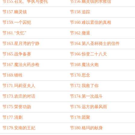
节155.召见、争执与委托
节156.幽灵镇的求救信
节157.幽灵镇
节158.追踪
节159.一个囚犯
节160.难以置信的真相
节161.“失忆”
节162.撤退
节163.星月湾的宁静
节164.第八圣杯骑士的信件
节165.战争备赛
节166.惊变二十八天
节167.魔法火药步枪
节168.魔法火炮
节169.牺牲
节170.思念
节171.玛莉亚夫人
节172.我救了你
节173.农庄的对话
节174.第一次战斗
节175.荣誉功勋
节176.远方的暴风雨
节177.清剿
节178.团聚
节179.安南的王妃
节180.格玛的献身