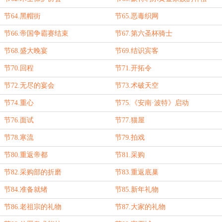
节64.黑帽街
节65.恶毒织网
节66.帝国争霸赛结束
节67.第六圣杯骑士
节68.盛大晚宴
节69.结识宾客
节70.回程
节71.开拓令
节72.无尽的宴会
节73.术破天空
节74.重心
节75.《安南·波特》启动
节76.面试
节77.猫屋
节78.寒流
节79.拍戏
节80.重返帝都
节81.采购
节82.采购部的折磨
节83.重返底巢
节84.准备就绪
节85.新年礼物
节86.老祖宗的礼物
节87.大家的礼物