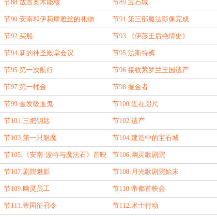
节88.放置奥术能核
节89.宝石城
节90.安南和伊莉摩雅丝的礼物
节91.第三部魔法影像完成
节92.买船
节93.《伊莎王后艳情史》
节94.新的神圣殿堂会议
节95.法斯特裤
节95.第一次航行
节96.接收紫罗兰王国遗产
节97.第一桶金
节98.掘金者
节99.金发吸血鬼
节100.近在咫尺
节101.三把钥匙
节102.遗产
节103.第一只魅魔
节104.建造中的宝石城
节105.《安南·波特与魔法石》首映
节106.幽灵歌剧院
节107.剧院魅影
节108.月光歌剧院始末
节109.幽灵员工
节110.帝都首映会
节111.帝国征召令
节112.术士行动