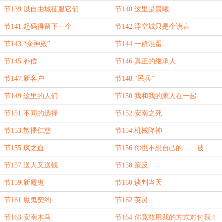
节139.以自由城征服它们
节140.这里是晨曦
节141.起码得留下一个
节142.浮空城只是个谎言
节143.“众神殿”
节144.一群混蛋
节145.补偿
节146.真正的继承人
节147.新客户
节148.“民兵”
节149.这里的人们
节150.我和我的家人在一起
节151.不同的选择
节152.安南之死
节153.散播仁慈
节154.机械降神
节155.疯之血
节156.你也不想自己的……被
我……吧？
节157.送人又送钱
节158.策反
节159.新魔鬼
节160.谈判当天
节161.魔鬼契约
节162.英灵
节163.安南木马
节164.你竟敢用我的方式对付我！