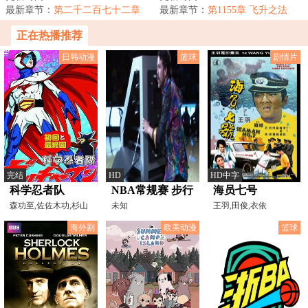
值+。”...
最新章节：
第二千二百七十二章
到了一方名为禹...
最新章节：
第1155章 飞升之法
至强者
正在热播推荐
日韩动漫
篮球
剧情片
完结
HD
HD中字
科学忍者队
NBA常规赛 步行
海员七号
森功至,佐佐木功,杉山
者VS灰熊
未知
王羽,田俊,衣依
佳寿子,盐屋翼,兼本新
20251026
海外剧
欧美动漫
篮球