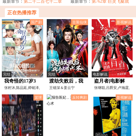
一口气。【极...
最新章节：
第二千二百七十二章
御兽的荒原人，甚...
最新章节：
第762章 巨灵飞艇就
至强者
位！
正在热播推荐
国产剧
古装仙侠
影视解说
完结
完结
电影解说
我奇怪的17岁3
渡劫失败后，我
盗月者[电影解
张籽沐,陈品延,师铭泽,
剑道成圣
王镱深＆姜云宁
说]
张继聪,吕爵安,卢瀚霆,
汪佳辉,时安,宋元,王
白只,姜涛,袁富华,郭
篮球
反转爽剧
影视解说