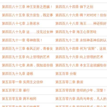
宙斯锋芒？
第一智者！
第四百八十三章 神王至善之恩赐！
第四百八十四章 御下之别
（新年快乐！！！）
第四百八十五章 双方宣告，既定事
第四百八十六章 啊？对对对！但你
实
最好守得住她
第四百八十七章 上善若水
第四百八十八章 海王……神还怪好
嘞！
第四百八十九章 这……没见过女神
第四百九十章 海王心里苦哇
吗？
第四百九十一章 母神救我！
第四百九十二章 永恒神圣神后的认
可
第四百九十三章 春风正好，青春女
第四百九十四章 何为“宙斯”，这就
神
是“宙斯”
第四百九十五章 向上管理的艺术
第四百九十六章 向上管理的艺术
（上）
（下）
第四百九十七章 弟弟，我知道你很
第四百九十八章 本女王这就赐给你
急，但你先别急
个够啊！
第四百九十九章 遗憾
第五百章 分裂
第五百零一章 实用主义信仰
第五百零二章 亵渎
第五百零三章 暴行
第五百零四章 曾经的少年，涅槃！
第五百零五章 两不相同
第五百零六章 高尚与卑劣，凡人的
骨气