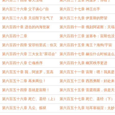
第六百三十四章 春天没啦
第六百三十五章 阿波罗，你错了
第六百三十六章 父子谈心/“自
第六百三十七章 神王出手
我”（9K）
第六百三十八章 天后陛下生气了
第六百三十九章 伊里斯的野望
第六百四十章 进击的内海世家
第六百四十一章 俄刻阿诺斯：天塌
啦！
第六百四十二章
第六百四十三章 波塞冬：宙斯也没
我幸运！
第六百四十四章 安菲特里忒：你又
第六百四十五章 海王？海狗/宇宙
有孩子啦！
三大女主齐聚！
第六百四十六章 三大女主“茶话会”
第六百四十七章 赫拉什么时候这么
大度包容了？！
第六百四十八章 亡魂秩序
第六百四十九章 幽冥秩序更进
第六百五十章 我，阿波罗，至高
第六百五十一章 宙斯：嘿！我真是
神！
要气笑了
第六百五十二章 再来两位！
第六百五十三章 西西弗斯：好处来
啦
第六百五十四章 吾就是宙斯！
第六百五十五章 雷霆雨露，俱是天
（6.9K）
恩
第六百五十六章 死亡、圣经（上）
第六百五十七章 死亡、圣经（下）
第六百五十八章 凡尘、炼狱
第六百五十九章 珀耳塞福涅：太妙