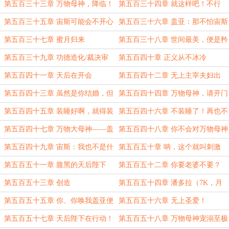
冬又走啦
第五百三十三章 万物母神，降临！
第五百三十四章 就这样吧！不行
第五百三十五章 宙斯可能会不开心
第五百三十六章 盖亚：那不怕宙斯
的
是假的
第五百三十七章 蜜月归来
第五百三十八章 世间最美，便是矜
持女子的脸红与情话
第五百三十九章 功德造化/裁决审
第五百四十章 正义从不冰冷
判！
第五百四十一章 天后在开会
第五百四十二章 无上主宰夫妇出
行！
第五百四十三章 虽然是你结婚，但
第五百四十四章 万物母神，请开门
我们才是主角哦（5.2K）
~（6K）
第五百四十五章 装睡好啊，就得装
第五百四十六章 不装睡了！再也不
啊（6K）
装了！（6.4K）
第五百四十七章 万物大母神——盖
第五百四十八章 你不会对万物母神
亚！（9.8K）
做什么了吧？
第五百四十九章 宙斯：我也不是什
第五百五十章 呐，这个就叫刺激
么魔鬼
第五百五十一章 腹黑的天后陛下
第五百五十二章 你要老婆不要？
第五百五十三章 创造
第五百五十四章 潘多拉（7K，月
初求月票~）
第五百五十五章 你、你唤我盖亚便
第五百五十六章 无上圣爱！
好（7.6K，月初求月票~）
第五百五十七章 天后陛下在行动！
第五百五十八章 万物母神宠溺至极