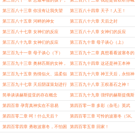
第三百八十一章 您最卑微的孩子，
第三百八十二章 我还是喜欢听你喊
向最伟大的您……敬拜！
我——父亲
第三百八十三章 你没有让我失望
第三百八十四章 天子！人王！
第三百八十五章 河畔的神女
第三百八十六章 天后之封
第三百八十七章 女神们的反应
第三百八十八章 女神们的反应
（上）
（中）
第三百八十九章 女神们的反应
第三百九十章 母子谈心（上）
（下）
第三百九十一章 母子谈心（下）
第三百九十二章 真想看看波塞冬的
表情啊
第三百九十三章 奥林匹斯的女神，
第三百九十四章 这还是神王本神
哪有省油的灯？
吗？
第三百九十五章 热情似火、温柔似
第三百九十六章 神王天后，永恒神
水
圣誓约！
第三百九十七章 天后阴谋策划进行
第三百九十八章 王权基石之神！
中！（5K）
（6K）
简单谈谈赫斯提亚的存在概念
第三百九十九章 强悍的赫斯提俄斯
第四百章 孕育真神实在不容易
第四百零一章 多彩（杂毛）英武
（鹦鹉）神王
第四百零二章 呵！什么天后？
第四百零三章 可怜的波塞冬（5K,
月底求月票~~~）
第四百零四章 勇敢波塞冬，不怕困
第四百零五章 回家！