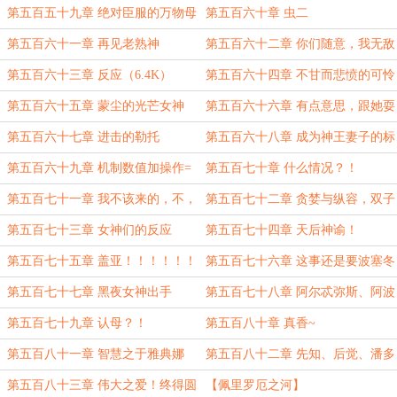
（7.5K）
的爱
第五百五十九章 绝对臣服的万物母
第五百六十章 虫二
神
第五百六十一章 再见老熟神
第五百六十二章 你们随意，我无敌
（8K）
第五百六十三章 反应（6.4K）
第五百六十四章 不甘而悲愤的可怜
女神（6.8K）
第五百六十五章 蒙尘的光芒女神
第五百六十六章 有点意思，跟她耍
耍
第五百六十七章 进击的勒托
第五百六十八章 成为神王妻子的标
准
第五百六十九章 机制数值加操作=
第五百七十章 什么情况？！
无敌！
第五百七十一章 我不该来的，不，
第五百七十二章 贪婪与纵容，双子
你来的正是时候
孕育（9.4K，加更！）
第五百七十三章 女神们的反应
第五百七十四章 天后神谕！
第五百七十五章 盖亚！！！！！！
第五百七十六章 这事还是要波塞冬
去做啊
第五百七十七章 黑夜女神出手
第五百七十八章 阿尔忒弥斯、阿波
罗
第五百七十九章 认母？！
第五百八十章 真香~
第五百八十一章 智慧之于雅典娜
第五百八十二章 先知、后觉、潘多
拉
第五百八十三章 伟大之爱！终得圆
【佩里罗厄之河】