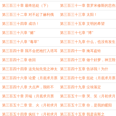
第三百三十章 最终惩处（下）
第三百三十一章 普罗米修斯的悲伤
第三百三十二章 对不起了赫利俄
第三百三十三章 太阳！
斯！
第三百三十四章 成功！
第三百三十五章 文明的希望
第三百三十六章 “赌”
第三百三十七章 “博”
第三百三十八章 “毒草”
第三百三十九章 什么，也没有发生
第三百四十章 我不会把祂打入塔耳
第三百四十一章 掩耳盗铃
塔罗斯
第三百四十二章 收回
第三百四十三章 做个好梦，神王陛
下
第三百四十四章 这先知先觉之神太
第三百四十五章 告诉我！为什
抽象了
么？！
第三百四十六章 论爱（月底求月票
第三百四十七章 惩处（月底求月票
~~~）
~~~）
第三百四十八章 大点声，我听不
第三百四十九章 尘埃落定
见！
第三百五十章 开端（月底求月票
第三百五十一章 哭、笑（月初求月
~~~）
票~~~）
第三百五十二章 雷、火（月初求月
第三百五十三章 你，是我的暖阳
票~~~）
（月初求月票~~~）
第三百五十四章 疯狂？（月初求月
第三百五十五章 我是宙斯之