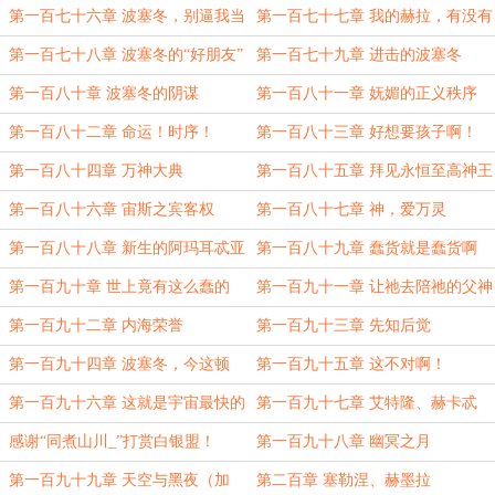
有！）
二与二不二加更！）
第一百七十六章 波塞冬，别逼我当
第一百七十七章 我的赫拉，有没有
着那么多神的面打你
想我？
第一百七十八章 波塞冬的“好朋友”
第一百七十九章 进击的波塞冬
第一百八十章 波塞冬的阴谋
第一百八十一章 妩媚的正义秩序
第一百八十二章 命运！时序！
第一百八十三章 好想要孩子啊！
（7K大章）
第一百八十四章 万神大典
第一百八十五章 拜见永恒至高神王
陛下——宙斯！（6K）
第一百八十六章 宙斯之宾客权
第一百八十七章 神，爱万灵
第一百八十八章 新生的阿玛耳忒亚
第一百八十九章 蠢货就是蠢货啊
（月底求月票~）
（月底求月票~）
第一百九十章 世上竟有这么蠢的
第一百九十一章 让祂去陪祂的父神
神？！（月底求月票~）
吧（月底求月票~）
第一百九十二章 内海荣誉
第一百九十三章 先知后觉
第一百九十四章 波塞冬，今这顿
第一百九十五章 这不对啊！
打，你挨定了！（月初求月票啊
（5K，月票加更，月初求月票~）
第一百九十六章 这就是宇宙最快的
第一百九十七章 艾特隆、赫卡忒
~~~）
法则啊
感谢“同煮山川_”打赏白银盟！
第一百九十八章 幽冥之月
第一百九十九章 天空与黑夜（加
第二百章 塞勒涅、赫墨拉