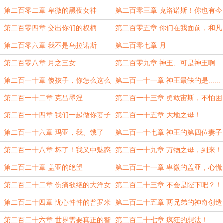
更！）
第二百零二章 卑微的黑夜女神
第二百零三章 克洛诺斯！你也有今
天啊！
第二百零四章 交出你们的权柄
第二百零五章 你们在我面前，和凡
灵毫无区别
第二百零六章 我不是乌拉诺斯
第二百零七章 月
第二百零八章 月之三女
第二百零九章 神王、可是神王啊
第二百一十章 傻孩子，你怎么这么
第二百一十一章 神王最缺的是......
不争气
第二百一十二章 克吕墨涅
第二百一十三章 勇敢宙斯，不怕困
难！
第二百一十四章 我们一起做你妻子
第二百一十五章 大地之母！
好不好？
第二百一十六章 玛亚，我、饿了
第二百一十七章 神王的第四位妻子
第二百一十八章 坏了！我又中魅惑
第二百一十九章 万物之母，到来！
术了！
第二百二十章 盖亚的绝望
第二百二十一章 卑微的盖亚，心慌
的盖亚
第二百二十二章 伤痛欲绝的大洋女
第二百二十三章 不会是陛下吧？！
儿
第二百二十四章 忧心忡忡的普罗米
第二百二十五章 两兄弟的神奇创造
修斯
之旅
第二百二十六章 世界需要真正的智
第二百二十七章 疯狂的想法！