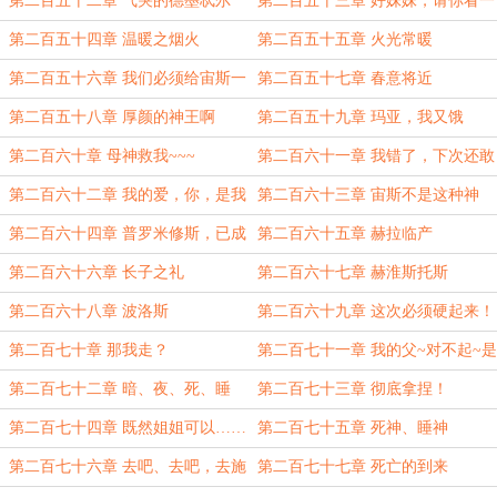
第二百五十二章 气哭的德墨忒尔
第二百五十三章 好妹妹，请你看一
看人类吧
第二百五十四章 温暖之烟火
第二百五十五章 火光常暖
第二百五十六章 我们必须给宙斯一
第二百五十七章 春意将近
个深刻的教训！
第二百五十八章 厚颜的神王啊
第二百五十九章 玛亚，我又饿
了……
第二百六十章 母神救我~~~
第二百六十一章 我错了，下次还敢
第二百六十二章 我的爱，你，是我
第二百六十三章 宙斯不是这种神
至高无上的父！
第二百六十四章 普罗米修斯，已成
第二百六十五章 赫拉临产
阻碍
第二百六十六章 长子之礼
第二百六十七章 赫淮斯托斯
第二百六十八章 波洛斯
第二百六十九章 这次必须硬起来！
第二百七十章 那我走？
第二百七十一章 我的父~对不起~是
我错了
第二百七十二章 暗、夜、死、睡
第二百七十三章 彻底拿捏！
（5K，加更！）
第二百七十四章 既然姐姐可以……
第二百七十五章 死神、睡神
那……
第二百七十六章 去吧、去吧，去施
第二百七十七章 死亡的到来