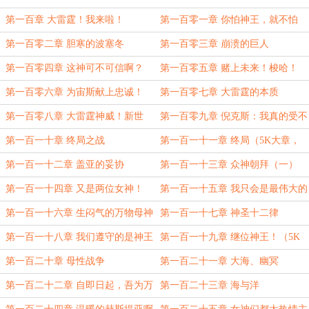
第一百章 大雷霆！我来啦！
第一百零一章 你怕神王，就不怕
我？
第一百零二章 胆寒的波塞冬
第一百零三章 崩溃的巨人
第一百零四章 这神可不可信啊？
第一百零五章 赌上未来！梭哈！
（月票加更）
第一百零六章 为宙斯献上忠诚！
第一百零七章 大雷霆的本质
第一百零八章 大雷霆神威！新世
第一百零九章 倪克斯：我真的受不
界！
了了！
第一百一十章 终局之战
第一百一十一章 终局（5K大章，
含月票加更）
第一百一十二章 盖亚的妥协
第一百一十三章 众神朝拜（一）
第一百一十四章 又是两位女神！
第一百一十五章 我只会是最伟大的
父神！（5K，加更啦！）
第一百一十六章 生闷气的万物母神
第一百一十七章 神圣十二律
第一百一十八章 我们遵守的是神王
第一百一十九章 继位神王！（5K
的秩序！
大章，月票加更）
第一百二十章 母性战争
第一百二十一章 大海、幽冥
第一百二十二章 自即日起，吾为万
第一百二十三章 海与洋
灵大父！