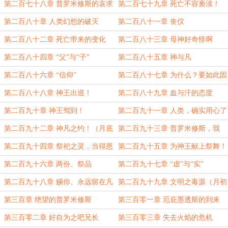
予安宁与休憩
第二百七十八章 普罗米修斯的哀求
第二百七十九章 死亡不容亵渎！
第二百八十章 人类幻想的破灭
第二百八十一章 丧仪
第二百八十二章 死亡带来的变化
第二百八十三章 母神好奇怪啊
第二百八十四章 “父”与“子”
第二百八十五章 神与凡
第二百八十六章 “信仰”
第二百八十七章 为什么？要如此固
执？
第二百八十八章 神王出巡！
第二百八十九章 血与汗的态度
第二百九十章 神王驾到！
第二百九十一章 人类，确实用心了
（月底求月票~~~）
第二百九十二章 神凡之约！（月底
第二百九十三章 普罗米修斯，我
求月票~~~）
***！
第二百九十四章 祭祀之灵，当得恩
第二百九十五章 为神王献上祭舞！
赐
第二百九十六章 两份、祭品
第二百九十七章 “虚”与“实”
第二百九十八章 赐你、永远留在凡
第二百九十九章 文明之毒源（月初
间吧（月初求月票~~~）
求月票~~~）
第三百章 绝望的普罗米修斯
第三百零一章 厄庇墨透斯的到来
第三百零二章 好自为之吧兄长
第三百零三章 失去火焰的危机