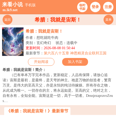
来看小说
手机版
临时
登录
注册
书架
m.lk9.net
希腊：我就是宙斯！
返回
菜单
希腊：我就是宙斯！
作者：想吃就吃牛肉
类别：玄幻奇幻
状态：连载中
更新时间：2026-08-08 01:50:44
最新章节：
第六百八十五章 神恩精灵合众联邦王国
开始阅读
加入书架
希腊：我就是宙斯！简介：
（已有单本万字完本作品，更新稳定，人品有保障，请放心追
读）宙斯是最初，是最终，是天穹的神主。祂是万物的创造者，繁育
万灵。是伟大的至高天父，亦是永恒的纯洁待嫁娘。所有存在之物，
从此成为唯一。一切存在的主，将永远如是。至高的父，绝对之主，
自有永有，全知全能。宙斯这是一切，高于一切者。DeusjezapravoZeu
s....
《希腊：我就是宙斯！》最新章节