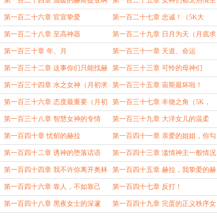
第一百二十四章 温暖的赫斯提亚啊
第一百二十五章 女神们都太热情主
动了
第一百二十六章 官宣挚爱
第一百二十七章 忠诚！（5K大
章，月票加更~）
第一百二十八章 至高神器
第一百二十九章 日月为天（月底求
月票~）
第一百三十章 年、月
第一百三十一章 天道、命运
（5K，月票加更，明天还加）
第一百三十二章 这事你们只能找赫
第一百三十三章 可怜的母神们
拉啊
（5K大章，含月票加更）
第一百三十四章 水之女神（月初求
第一百三十五章 宙斯最坏啦！
月票~~~）
（5K大章，含月票加更）
第一百三十六章 态度最重要（月初
第一百三十七章 丰饶之角（5K，
求月票啊~）
月票加更，月初求月票啊~）
第一百三十八章 智慧女神的专情
第一百三十九章 大洋女儿的温柔
第一百四十章 忧郁的赫拉
第一百四十一章 亲爱的姐姐，你勾
一勾手指，神王便神魂颠倒了
第一百四十二章 诱神的堕落话语
第一百四十三章 滥情神主一般情况
下很专一
第一百四十四章 我不许你离开奥林
第一百四十五章 赫拉，我挚爱的赫
匹斯！
拉
第一百四十六章 靠人，不如靠己
第一百四十七章 反打！
第一百四十八章 黑夜女士的深邃
第一百四十九章 完蛋的正义秩序女