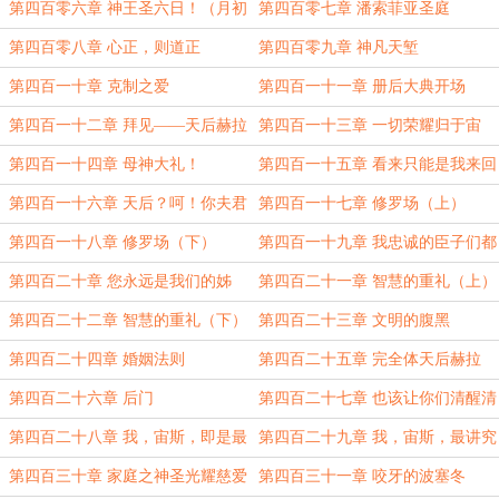
难！永不服输！
第四百零六章 神王圣六日！（月初
第四百零七章 潘索菲亚圣庭
求月票~~~）
第四百零八章 心正，则道正
第四百零九章 神凡天堑
第四百一十章 克制之爱
第四百一十一章 册后大典开场
第四百一十二章 拜见——天后赫拉
第四百一十三章 一切荣耀归于宙
陛下！！！
斯！
第四百一十四章 母神大礼！
第四百一十五章 看来只能是我来回
报了！
第四百一十六章 天后？呵！你夫君
第四百一十七章 修罗场（上）
真棒！
第四百一十八章 修罗场（下）
第四百一十九章 我忠诚的臣子们都
在干什么？！
第四百二十章 您永远是我们的姊
第四百二十一章 智慧的重礼（上）
姊！
第四百二十二章 智慧的重礼（下）
第四百二十三章 文明的腹黑
第四百二十四章 婚姻法则
第四百二十五章 完全体天后赫拉
第四百二十六章 后门
第四百二十七章 也该让你们清醒清
醒了
第四百二十八章 我，宙斯，即是最
第四百二十九章 我，宙斯，最讲究
终秩序！
民主啦！
第四百三十章 家庭之神圣光耀慈爱
第四百三十一章 咬牙的波塞冬