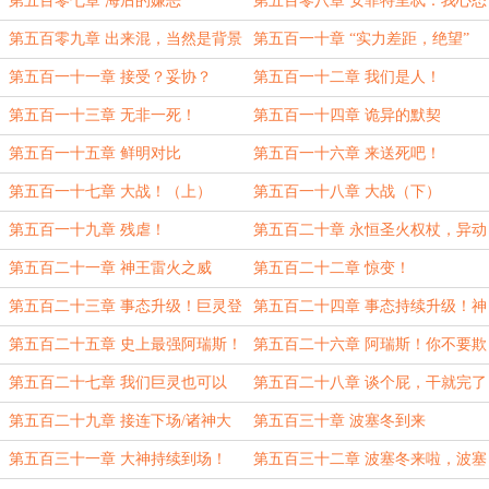
第五百零七章 海后的嫌恶
第五百零八章 安菲特里忒：我心态
崩了啊！
第五百零九章 出来混，当然是背景
第五百一十章 “实力差距，绝望”
最重要啦！
第五百一十一章 接受？妥协？
第五百一十二章 我们是人！
第五百一十三章 无非一死！
第五百一十四章 诡异的默契
第五百一十五章 鲜明对比
第五百一十六章 来送死吧！
第五百一十七章 大战！（上）
第五百一十八章 大战（下）
第五百一十九章 残虐！
第五百二十章 永恒圣火权杖，异动
（5.8K）
第五百二十一章 神王雷火之威
第五百二十二章 惊变！
第五百二十三章 事态升级！巨灵登
第五百二十四章 事态持续升级！神
场！
王双子驾到！
第五百二十五章 史上最强阿瑞斯！
第五百二十六章 阿瑞斯！你不要欺
神太甚！
第五百二十七章 我们巨灵也可以
第五百二十八章 谈个屁，干就完了
谈，也可以爱奥林匹斯！
第五百二十九章 接连下场/诸神大
第五百三十章 波塞冬到来
战
第五百三十一章 大神持续到场！
第五百三十二章 波塞冬来啦，波塞