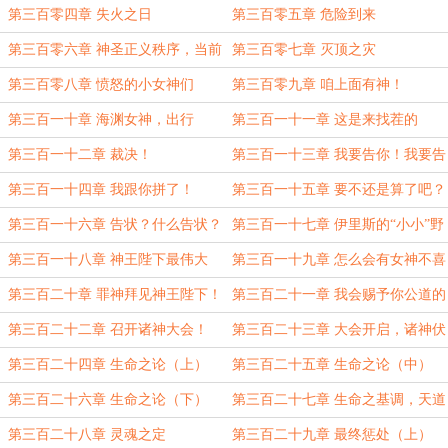
第三百零四章 失火之日
第三百零五章 危险到来
第三百零六章 神圣正义秩序，当前
第三百零七章 灭顶之灾
的“漏洞”
第三百零八章 愤怒的小女神们
第三百零九章 咱上面有神！
第三百一十章 海渊女神，出行
第三百一十一章 这是来找茬的
吧？！
第三百一十二章 裁决！
第三百一十三章 我要告你！我要告
到奥林匹斯！
第三百一十四章 我跟你拼了！
第三百一十五章 要不还是算了吧？
第三百一十六章 告状？什么告状？
第三百一十七章 伊里斯的“小小”野
请罪！
望
第三百一十八章 神王陛下最伟大
第三百一十九章 怎么会有女神不喜
啦！
欢陛下呢？
第三百二十章 罪神拜见神王陛下！
第三百二十一章 我会赐予你公道的
第三百二十二章 召开诸神大会！
第三百二十三章 大会开启，诸神伏
阙！
第三百二十四章 生命之论（上）
第三百二十五章 生命之论（中）
第三百二十六章 生命之论（下）
第三百二十七章 生命之基调，天道
至公
第三百二十八章 灵魂之定
第三百二十九章 最终惩处（上）