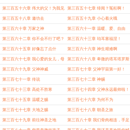
票~~~）
子！！！
第三百五十六章 伟大的父！为我见
第三百五十七章 绯闻？冤枉啊！
证吧！
（月初加更求月票~）
第三百五十八章 邀功去
第三百五十九章 小心着火哦
第三百六十章 万家之神
第三百六十一章 温暖、爱、自由
第三百六十二章 你不会不行了吧？
第三百六十三章 珀耳塞福涅！
（5.7K）
（4.4K）
第三百六十五章 好像忘了点什
第三百六十六章 神生艰难啊
么……
第三百六十七章 我心爱的女儿，母
第三百六十八章 卑微的塔耳塔罗斯
神最爱你啦
第三百六十九章 父神神威
第三百七十章 父神宇宙第一好！
第三百七十一章 传说
第三百七十二章 神赐
第三百七十三章 高处不胜寒
第三百七十四章 父神永远最帅啦！
第三百七十五章 温暖之赐
第三百七十六章 为何不为
第三百七十七章 大地之赐
第三百七十八章 朝圣之旅
第三百七十九章 前往神圣之地
第三百八十章 我们骨肉相连，手足
一体！