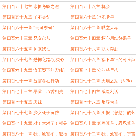
欧多罗斯，崩（14K）
第四百五十七章 永恒考验之途
第四百五十八章 机会
第四百五十九章 子不类父
第四百六十章 冠冕堂皇
第四百六十一章 “无可奈何”
第四百六十二章 哄堂大孝
第四百六十三章 兄友弟恭
第四百六十四章 坏心思结好果子
第四百六十五章 你来我往
第四百六十六章 双向奔赴
第四百六十七章 恐怖之路/另类心
第四百六十八章 祸不单行的可怜海
思
王
第四百六十九章 海王冕下的宏伟计
第四百七十章 安菲特里忒
划，又双叒失败了
第四百七十一章 波塞冬在行动！
第四百七十二章 天壤之别（6.2k）
第四百七十三章 暴露、巧舌如簧
第四百七十四章 威逼利诱
第四百七十五章 忠诚！
第四百七十六章 反客为主
第四百七十七章 少女死于黄昏
第四百七十八章 汇报（忽悠）的艺
术
第四百七十九章 对！太对了！就是
第四百八十章 算鸟算鸟，忍忍算鸟
这样！
第四百八十一章 我，波塞冬，避祂
第四百八十二章 我，波塞冬，宇宙