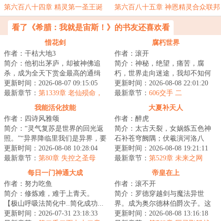
帕西提亚！
差不齐
第六百八十四章 精灵第一圣王诞
第六百八十五章 神恩精灵合众联邦
生！
王国
看了《希腊：我就是宙斯！》的书友还喜欢看
惜花剑
腐朽世界
作者：干枯大地3
作者：滚开
简介：他初出茅庐，却被神佛追
简介：神秘，绝望，痛苦，腐
杀，成为全天下赏金最高的通缉
朽，世界走向迷途，我却不知何
犯。他本心善良，却遭小人诬
更新时间：2026-08-07 09:15:05
去何从。来到一个正在走向末路
更新时间：2026-08-08 22:01:20
陷，阴差阳错地当...
最新章节：
第1339章 老仙殒命，
的世界，危机四伏...
最新章节：
606交手 二
黎榭扬名
我能活化技能
大夏补天人
作者：四诗风雅颂
作者：醉虎
简介：“灵气复苏是世界的回光返
简介：太古天裂，女娲炼五色神
照。”“异界降临里我们是异界，要
石补苍穹阙隅；伏羲演河洛八
降临到对面世界。““敌对的天命之
更新时间：2026-08-08 10:28:04
卦，定地维之乱。然魔氛未绝，
更新时间：2026-08-08 19:21:11
子个...
最新章节：
第80章 失控之圣母
遂有“补天阁”承...
最新章节：
第529章 未来之网
每日一门神通大成
帝皇在上
作者：努力吃鱼
作者：滚不开
简介：修炼难，难于上青天。
简介：罗德穿越剑与魔法异世
【极山呼吸法简化中..简化成功...
界。成为奥尔德林伯爵次子。这
极山呼吸法→呼吸!】陈斐深吸了
更新时间：2026-07-31 23:18:33
个世界异族林立，高地的蛮族、
更新时间：2026-08-08 13:16:18