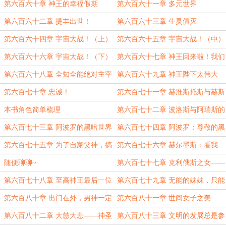
了！
第六百六十章 神王的幸福假期
第六百六十一章 多元世界
第六百六十二章 提丰出世！
第六百六十三章 生灵俱灭
第六百六十四章 宇宙大战！（上）
第六百六十五章 宇宙大战！（中）
第六百六十六章 宇宙大战！（下）
第六百六十七章 神王回来啦！我们
有救啦！
第六百六十八章 全知全能绝对主宰
第六百六十九章 神王陛下太伟大
之伟力！
啦！
第六百七十章 忠诚！
第六百七十一章 赫淮斯托斯与赫斯
提俄斯的世界
本书角色简单梳理
第六百七十二章 波洛斯与阿瑞斯的
世界
第六百七十三章 阿波罗的黑暗世界
第六百七十四章 阿波罗：尊敬的黑
夜女神，我想给您养老！
第六百七十五章 为了自家父神，搞
第六百七十六章 赫尔墨斯：看我
仙侠！
搞“新洪荒仙侠”！（月底求月票~）
随便聊聊~
第六百七十七章 克利俄斯之女——
艾斯特莱雅
第六百七十八章 至高神王最后一位
第六百七十九章 无能的妹妹，只能
高贵妻子
姊姊帮你了！
第六百八十章 出门在外，男神一定
第六百八十一章 世间女子之美
要保护好自己！
第六百八十二章 大慈大悲——神圣
第六百八十三章 文明的发展总是参