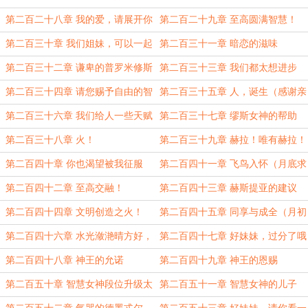
慧生命
第二百二十八章 我的爱，请展开你
第二百二十九章 至高圆满智慧！
的法则本源吧
第二百三十章 我们姐妹，可以一起
第二百三十一章 暗恋的滋味
哦~
第二百三十二章 谦卑的普罗米修斯
第二百三十三章 我们都太想进步
了！
第二百三十四章 请您赐予自由的智
第二百三十五章 人，诞生（感谢亲
慧吧
爱的书友阿莉埃蒂盟主支持！）
第二百三十六章 我们给人一些天赋
第二百三十七章 缪斯女神的帮助
吧！
第二百三十八章 火！
第二百三十九章 赫拉！唯有赫拉！
第二百四十章 你也渴望被我征服
第二百四十一章 飞鸟入怀（月底求
吗？
月票~~~）
第二百四十二章 至高交融！
第二百四十三章 赫斯提亚的建议
（8K，月票加更，月底求月票~）
（8K，月票加更，最后一天，求月
第二百四十四章 文明创造之火！
第二百四十五章 同享与成全（月初
票~）
（8K，国庆加更！祖国母亲生日快
求月票~~~）
第二百四十六章 水光潋滟晴方好，
第二百四十七章 好妹妹，过分了哦
乐！）
美惠三女神（8K，加更！求月票~）
第二百四十八章 神王的允诺
第二百四十九章 神王的恩赐
第二百五十章 智慧女神段位升级太
第二百五十一章 智慧女神的儿子
快了！