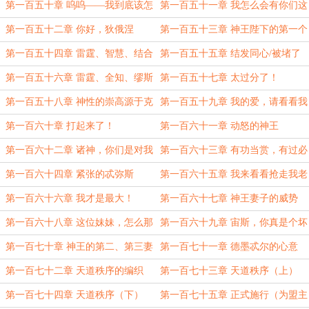
神
第一百五十章 呜呜——我到底该怎
第一百五十一章 我怎么会有你们这
么办？
么蠢的孩子？
第一百五十二章 你好，狄俄涅
第一百五十三章 神王陛下的第一个
孩子！
第一百五十四章 雷霆、智慧、结合
第一百五十五章 结发同心/被堵了
的宙斯
第一百五十六章 雷霆、全知、缪斯
第一百五十七章 太过分了！
女神（全心打磨章）
第一百五十八章 神性的崇高源于克
第一百五十九章 我的爱，请看看我
制
的心吧
第一百六十章 打起来了！
第一百六十一章 动怒的神王
第一百六十二章 诸神，你们是对我
第一百六十三章 有功当赏，有过必
有意见？
罚！
第一百六十四章 紧张的忒弥斯
第一百六十五章 我来看看抢走我老
公的女神
第一百六十六章 我才是最大！
第一百六十七章 神王妻子的威势
第一百六十八章 这位妹妹，怎么那
第一百六十九章 宙斯，你真是个坏
么像老公？
家伙！（月票加更~求月票~）
第一百七十章 神王的第二、第三妻
第一百七十一章 德墨忒尔的心意
子
第一百七十二章 天道秩序的编织
第一百七十三章 天道秩序（上）
（为盟主二与二不二加更！明天还
第一百七十四章 天道秩序（下）
第一百七十五章 正式施行（为盟主