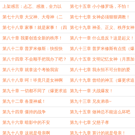
上架感言：忐忑、感激，全力以
第七十五章 小小修罗场，不怕！
赴！
（一更，求首订~）
第七十六章 大父神、大母神（二
第七十七章 女神必须狠狠调教！
更，求追读~）
（三更，求追读~）
第七十八章 家事！就是家事！（四
第七十九章 神圣、正义、秩序女神
更，求追读~）
（五更，求追读~）
第八十章 我要创造全新的秩序！
第八十一章 什么造反？这是起义！
（求追读~）
（求追读~）
第八十二章 普罗米修斯：快投快
第八十三章 普罗米修斯有点慌（爆
投！（爆更求追读~）
更求追读~）
第八十四章 不会顺手把我办了吧？
第八十五章 文明记忆女神（月票加
（爆更求追读~）
更~求月票~）
第八十六章 就拿这个考验我宙
第八十七章 我永恒不可分割的爱
斯？！（求追读~）
（求追读~）
第八十八章 呵！毕竟只是女神啊
第八十九章 曾经的神王（爆更求追
（爆更求追读~）
读~）
第九十章 一切都不同了（爆更求追
第九十一章 大战爆发！
读~）
第九十二章 各显神威！
第九十三章 兄友弟恭~
第九十四章 僵持的战争
第九十五章 做神总不能这么坏吧
第九十六章 暗影中的不安
第九十七章 父慈子孝
第九十八章 这就是母亲啊
第九十九章 算计的就是母亲！