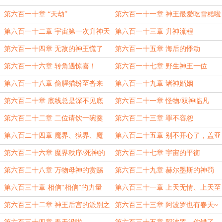
想低调真是太难了
第六百一十章 “天劫”
第六百一十一章 神王最爱吃雪糕啦
第六百一十二章 宇宙第一次升神天
第六百一十三章 升神流程
劫
第六百一十四章 无敌的神王慌了
第六百一十五章 海后的悸动
第六百一十六章 转角遇惊喜！
第六百一十七章 野生神王一位
第六百一十八章 偷腥猫纷至沓来
第六百一十九章 诸神婚姻
第六百二十章 底线总是深不见底
第六百二十一章 怪物/双神临凡
第六百二十二章 二位请饮一碗羹
第六百二十三章 罪不容恕
第六百二十四章 魔界、狱界、魔
第六百二十五章 别不开心了，盖亚
求求~
第六百二十六章 魔界秩序/死神的
第六百二十七章 宇宙的平衡
哀求
第六百二十八章 万物母神的赏赐
第六百二十九章 赫尔墨斯的神罚
第六百三十章 相信“相信”的力量
第六百三十一章 上天无情、上天至
公
第六百三十二章 神王后宫的派别之
第六百三十三章 阿波罗也有春天~
分