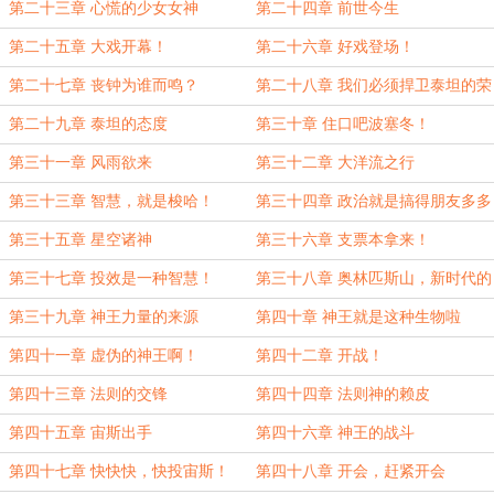
第二十三章 心慌的少女女神
第二十四章 前世今生
第二十五章 大戏开幕！
第二十六章 好戏登场！
第二十七章 丧钟为谁而鸣？
第二十八章 我们必须捍卫泰坦的荣
誉！
第二十九章 泰坦的态度
第三十章 住口吧波塞冬！
第三十一章 风雨欲来
第三十二章 大洋流之行
第三十三章 智慧，就是梭哈！
第三十四章 政治就是搞得朋友多多
的
第三十五章 星空诸神
第三十六章 支票本拿来！
第三十七章 投效是一种智慧！
第三十八章 奥林匹斯山，新时代的
基石
第三十九章 神王力量的来源
第四十章 神王就是这种生物啦
第四十一章 虚伪的神王啊！
第四十二章 开战！
第四十三章 法则的交锋
第四十四章 法则神的赖皮
第四十五章 宙斯出手
第四十六章 神王的战斗
第四十七章 快快快，快投宙斯！
第四十八章 开会，赶紧开会