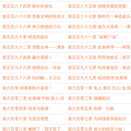
满之爱！
第五百八十四章 暗中的变化
第五百八十五章 狡猾贪婪的黑夜/
厄里斯
第五百八十六章 黑夜女神的惊喜大
第五百八十七章 新时代！神圣超凡
礼！
圣母——埃瑞丝！
第五百八十八章 神王精准的刀法
第五百八十九章 超凡大圣母——潘
狄亚/阿尔忒弥斯的发现
第五百九十章 精灵的诞生
第五百九十一章 “妖精”/“妖”
第五百九十二章 变数女神——潘多
第五百九十三章 生命秩序——阿里
拉！
斯托斯/爱与美的本质
第五百九十四章 赫尔墨斯！
第五百九十五章 阿芙洛狄忒：谁不
爱我？谁真爱我？
第五百九十六章 德墨忒尔：哈迪
第五百九十七章 珀耳塞福涅：谁说
斯，你想干什么？！！
我不愿意？我非冥王不嫁！
第五百九十八章 轮回醒，乐土出
第五百九十九章 轮回秩序/化形秩
序
第六百章 神界体制大改革！
第六百零一章 鱼人/塞壬/巨人/龙/凤
第六百零二章 史莱姆/半妖/兽人/灵
第六百零三章 微服私访
兽
第六百零四章 精灵与狐狸
第六百零五章 热情、礼敬
第六百零六章 凡灵的智慧
第六百零七章 凡间强者等级划分
第六百零八章 摊牌了，我不装了，
第六百零九章 努力的精灵小姐！