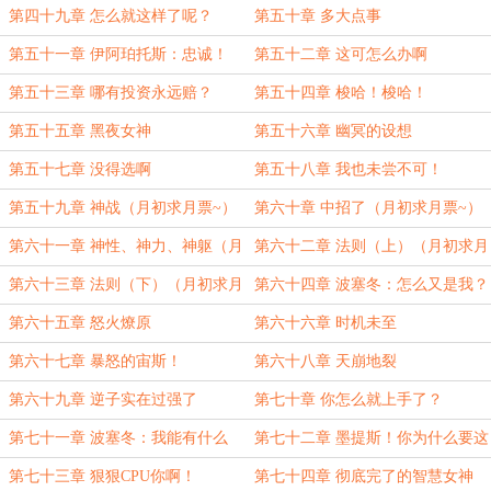
第四十九章 怎么就这样了呢？
第五十章 多大点事
第五十一章 伊阿珀托斯：忠诚！
第五十二章 这可怎么办啊
第五十三章 哪有投资永远赔？
第五十四章 梭哈！梭哈！
第五十五章 黑夜女神
第五十六章 幽冥的设想
第五十七章 没得选啊
第五十八章 我也未尝不可！
第五十九章 神战（月初求月票~）
第六十章 中招了（月初求月票~）
第六十一章 神性、神力、神躯（月
第六十二章 法则（上）（月初求月
初求月票~）
票~）
第六十三章 法则（下）（月初求月
第六十四章 波塞冬：怎么又是我？
票~）
（月初求月票~）
第六十五章 怒火燎原
第六十六章 时机未至
第六十七章 暴怒的宙斯！
第六十八章 天崩地裂
第六十九章 逆子实在过强了
第七十章 你怎么就上手了？
第七十一章 波塞冬：我能有什么
第七十二章 墨提斯！你为什么要这
事？
么伤害我！
第七十三章 狠狠CPU你啊！
第七十四章 彻底完了的智慧女神