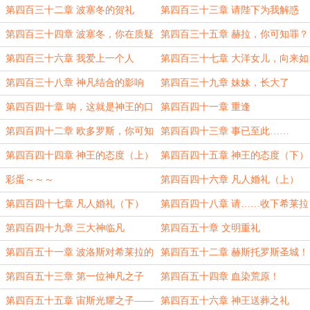
圣母三姊妹！
第四百三十二章 波塞冬的贺礼
第四百三十三章 请陛下为我解惑
第四百三十四章 波塞冬，你在质疑
第四百三十五章 赫拉，你可知罪？
什么？
第四百三十六章 我爱上一个人
第四百三十七章 大洋女儿，向来如
此
第四百三十八章 神凡结合的影响
第四百三十九章 妹妹，长大了
第四百四十章 呐，这就是神王的口
第四百四十一章 重逢
碑
第四百四十二章 欧多罗斯，你可知
第四百四十三章 事已至此……
罪
第四百四十四章 神王的态度（上）
第四百四十五章 神王的态度（下）
彩蛋～～～
第四百四十六章 凡人婚礼（上）
第四百四十七章 凡人婚礼（下）
第四百四十八章 请……收下希莱拉
的一切吧……
第四百四十九章 三大神临凡
第四百五十章 文明重礼
第四百五十一章 波洛斯对希莱拉的
第四百五十二章 赫斯托罗斯圣城！
赠礼
人族新制！
第四百五十三章 第一位神凡之子
第四百五十四章 血染荒原！
第四百五十五章 宙斯光耀之子——
第四百五十六章 神王送葬之礼