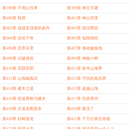
第398章 不周山传承
第399章 神文浮屠
第400章 弑师
第401章 神山突变
第402章 成就至强者的条件
第403章 镇压两祖
第404章 交给宁奇
第405章 临阵阅经
第406章 灵界灾变
第407章 海祖修炼地
第408章 识破身份
第409章 神秘小树
第410章 至阴至阳
第411章 抢夺山海界
第412章 山海融真武
第413章 可怕的真武界
第414章 建木之苗
第415章 超越山海
第416章 悟道界树与建木
第417章 浩然界内
第418章 古道圣图真本
第419章 家没了
第420章 枯树游龙
第421章 千万亿神文画卷
第422章 绝境出手
第423章 谁说我是一个人？