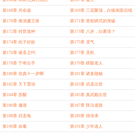
第168章 共命蛊
第169章 三花聚顶，白猿画面后续
第170章 推演虞王珠
第171章 里程碑式的突破
第172章 转世道种
第173章 八岁，白雾境？
第174章 此子好妖
第175章 灵气
第176章 诸圣之约
第177章 灵机
第178章 宁奇出手
第179章 瞎眼老人
第180章 你真十一岁啊
第181章 诸多隐秘
第182章 天下震动
第183章 武圣出世
第184章 苏醒
第185章 真武殿出世
第186章 邀请
第187章 阵法道路
第188章 武圣龟
第189章 得传承
第190章 命毒
第191章 少年道人