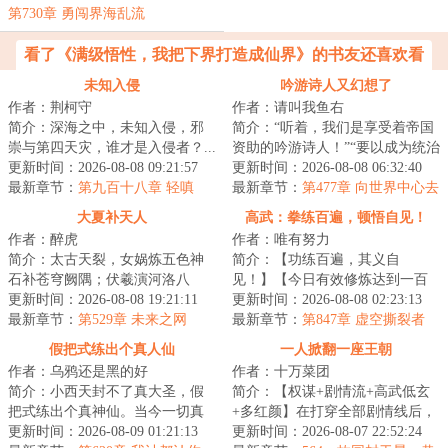
第730章 勇闯界海乱流
看了《满级悟性，我把下界打造成仙界》的书友还喜欢看
未知入侵
吟游诗人又幻想了
作者：荆柯守
作者：请叫我鱼右
简介：深海之中，未知入侵，邪
简介：“听着，我们是享受着帝国
崇与第四天灾，谁才是入侵者？...
资助的吟游诗人！”“要以成为统治
更新时间：2026-08-08 09:21:57
者的喉舌、贵族们的传声筒为己
更新时间：2026-08-08 06:32:40
最新章节：
第九百十八章 轻嗔
任。既然...
最新章节：
第477章 向世界中心去
（4k）
大夏补天人
高武：拳练百遍，顿悟自见！
作者：醉虎
作者：唯有努力
简介：太古天裂，女娲炼五色神
简介：【功练百遍，其义自
石补苍穹阙隅；伏羲演河洛八
见！】【今日有效修炼达到一百
卦，定地维之乱。然魔氛未绝，
更新时间：2026-08-08 19:21:11
次，获得一次“顿悟”】在这个拳能
更新时间：2026-08-08 02:23:13
遂有“补天阁”承...
最新章节：
第529章 未来之网
倒转山河，腿可...
最新章节：
第847章 虚空撕裂者
假把式练出个真人仙
一人掀翻一座王朝
作者：乌鸦还是黑的好
作者：十万菜团
简介：小西天封不了真大圣，假
简介：【权谋+剧情流+高武低玄
把式练出个真神仙。当今一切真
+多红颜】在打穿全部剧情线后，
法都已沉寂，世间再无任何超凡
更新时间：2026-08-09 01:21:13
李明夷穿越到了游戏《天下潮》
更新时间：2026-08-07 22:52:24