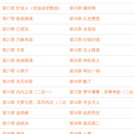
据）
第15章 护道人（求追读求数据）
第16章 藏经阁
第17章 炼骨圆满
第18章 久在樊笼
第19章 已老实
第20章 冰蚕劲
第21章 万象本源
第22章 白猿问道
第23章 天兽
第24章 无上根基
第25章 肉身圆满
第26章 神剑老人
第27章 小胖子
第28章 再比一场
第29章 先天剑骨
第30章 酸了
第31章 内元之道（二合一）
第32章 梦中饕餮，世事奇妙（二合
一）
第33章 大梦九死，晋升内元（二合
第34章 半步天人
一）
第35章 血雨楼
第36章 由死而生
第37章 寂静决
第38章 真武第二
第39章 邀战
第40章 心魔