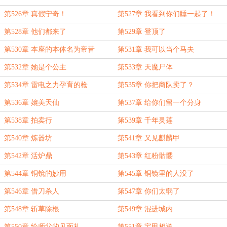
第526章 真假宁奇！
第527章 我看到你们睡一起了！
第528章 他们都来了
第529章 登顶了
第530章 本座的本体名为帝昔
第531章 我可以当个马夫
第532章 她是个公主
第533章 天魔尸体
第534章 雷电之力孕育的枪
第535章 你把商队卖了？
第536章 媲美天仙
第537章 给你们留一个分身
第538章 拍卖行
第539章 千年灵莲
第540章 炼器坊
第541章 又见麒麟甲
第542章 活炉鼎
第543章 红粉骷髅
第544章 铜镜的妙用
第545章 铜镜里的人没了
第546章 借刀杀人
第547章 你们太弱了
第548章 斩草除根
第549章 混进城内
第550章 给师父的见面礼
第551章 宝甲相送