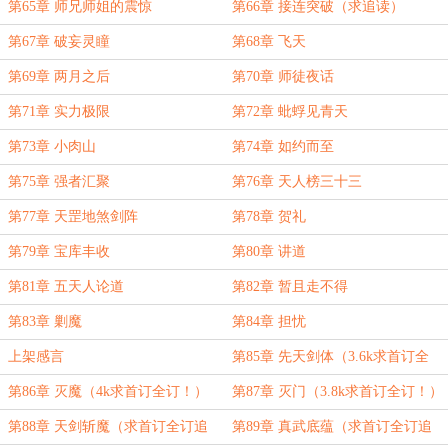
第65章 师兄师姐的震惊
第66章 接连突破（求追读）
第67章 破妄灵瞳
第68章 飞天
第69章 两月之后
第70章 师徒夜话
第71章 实力极限
第72章 蚍蜉见青天
第73章 小肉山
第74章 如约而至
第75章 强者汇聚
第76章 天人榜三十三
第77章 天罡地煞剑阵
第78章 贺礼
第79章 宝库丰收
第80章 讲道
第81章 五天人论道
第82章 暂且走不得
第83章 剿魔
第84章 担忧
上架感言
第85章 先天剑体（3.6k求首订全
订！）
第86章 灭魔（4k求首订全订！）
第87章 灭门（3.8k求首订全订！）
第88章 天剑斩魔（求首订全订追
第89章 真武底蕴（求首订全订追