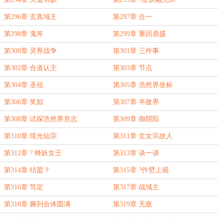
第296章 玄真域主
第297章 合一
第298章 鬼斧
第299章 重回鼎盛
第300章 灵界战争
第301章 三件事
第302章 合道认主
第303章 节点
第304章 圣祖
第305章 浩然界坐标
第306章 奖励
第307章 半敌界
第308章 试探浩然界意志
第309章 御阴阳
第310章 瑶光仙宗
第311章 玄女宗故人
第312章 ? 蜂妖女王
第313章 谈一谈
第314章 结盟？
第315章 ?作壁上观
第316章 笃定
第317章 战域主
第318章 薅到合体圆满
第319章 无敌