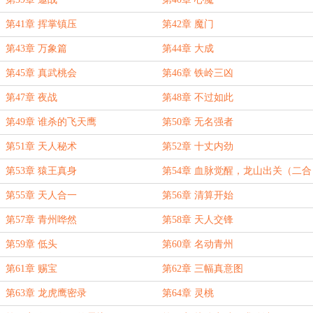
第41章 挥掌镇压
第42章 魔门
第43章 万象篇
第44章 大成
第45章 真武桃会
第46章 铁岭三凶
第47章 夜战
第48章 不过如此
第49章 谁杀的飞天鹰
第50章 无名强者
第51章 天人秘术
第52章 十丈内劲
第53章 猿王真身
第54章 血脉觉醒，龙山出关（二合
一）
第55章 天人合一
第56章 清算开始
第57章 青州哗然
第58章 天人交锋
第59章 低头
第60章 名动青州
第61章 赐宝
第62章 三幅真意图
第63章 龙虎鹰密录
第64章 灵桃