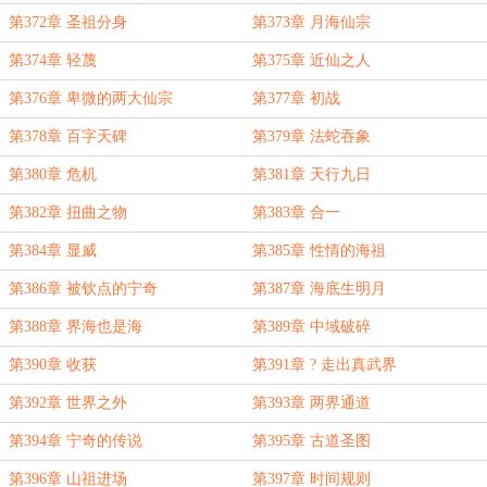
第372章 圣祖分身
第373章 月海仙宗
第374章 轻蔑
第375章 近仙之人
第376章 卑微的两大仙宗
第377章 初战
第378章 百字天碑
第379章 法蛇吞象
第380章 危机
第381章 天行九日
第382章 扭曲之物
第383章 合一
第384章 显威
第385章 性情的海祖
第386章 被钦点的宁奇
第387章 海底生明月
第388章 界海也是海
第389章 中域破碎
第390章 收获
第391章 ? 走出真武界
第392章 世界之外
第393章 两界通道
第394章 宁奇的传说
第395章 古道圣图
第396章 山祖进场
第397章 时间规则