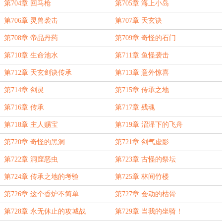
第704章 回马枪
第705章 海上小岛
第706章 灵兽袭击
第707章 天玄诀
第708章 帝品丹药
第709章 奇怪的石门
第710章 生命池水
第711章 鱼怪袭击
第712章 天玄剑诀传承
第713章 意外惊喜
第714章 剑灵
第715章 传承之地
第716章 传承
第717章 残魂
第718章 主人赐宝
第719章 沼泽下的飞舟
第720章 奇怪的黑洞
第721章 剑气虚影
第722章 洞窟恶虫
第723章 古怪的祭坛
第724章 传承之地的考验
第725章 林间竹楼
第726章 这个香炉不简单
第727章 会动的枯骨
第728章 永无休止的攻城战
第729章 当我的坐骑！