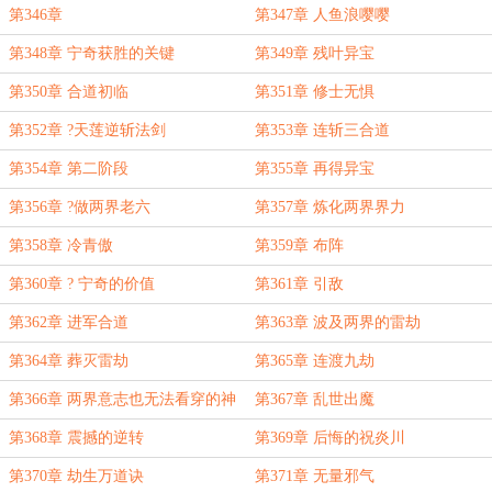
第346章
第347章 人鱼浪嘤嘤
第348章 宁奇获胜的关键
第349章 残叶异宝
第350章 合道初临
第351章 修士无惧
第352章 ?天莲逆斩法剑
第353章 连斩三合道
第354章 第二阶段
第355章 再得异宝
第356章 ?做两界老六
第357章 炼化两界界力
第358章 冷青傲
第359章 布阵
第360章 ? 宁奇的价值
第361章 引敌
第362章 进军合道
第363章 波及两界的雷劫
第364章 葬灭雷劫
第365章 连渡九劫
第366章 两界意志也无法看穿的神
第367章 乱世出魔
秘
第368章 震撼的逆转
第369章 后悔的祝炎川
第370章 劫生万道诀
第371章 无量邪气