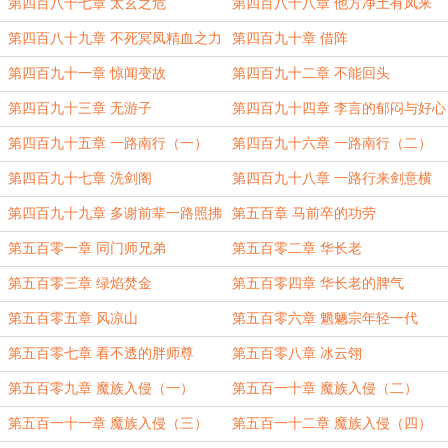
第四百八十七章 太玄之危
第四百八十八章 他方净土有凤来
第四百八十九章 不死冥凤精血之力
第四百九十章 借阵
第四百九十一章 惊闻变故
第四百九十二章 不能回头
第四百九十三章 无游子
第四百九十四章 李言的郁闷与好心
灰袍老者
第四百九十五章 一路南行（一）
第四百九十六章 一路南行（二）
第四百九十七章 洗剑阁
第四百九十八章 一路行来剑意横
第四百九十九章 多谢前辈一路照拂
第五百章 马前卒的功劳
第五百零一章 同门师兄弟
第五百零二章 华长老
第五百零三章 绿焰焚金
第五百零四章 华长老的脾气
第五百零五章 风凉山
第五百零六章 魍魉宗年轻一代
第五百零七章 看不透的胖师尊
第五百零八章 冰云翎
第五百零九章 魔族入侵（一）
第五百一十章 魔族入侵（二）
第五百一十一章 魔族入侵（三）
第五百一十二章 魔族入侵（四）