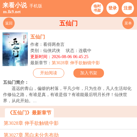
来看小说
手机版
临时
登录
注册
书架
m.lk9.net
五仙门
返回
菜单
五仙门
作者：看得两叁言
类别：仙侠武侠
状态：连载中
更新时间：2026-08-06 06:45:25
最新章节：
第3028章 伸手欲触镜中影
开始阅读
加入书架
五仙门简介：
遥远的青山，偏僻的村落，平凡少年，只为生存，凡人生活却化
作修仙之路，有谁是真，有谁是假？有谁能最后明月长伴！仙侠世
界，从此开始。...
《五仙门》最新章节
第3028章 伸手欲触镜中影
第3027章 黑白未分先布劫