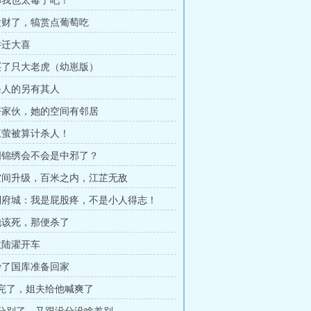
 那我也太毒了吧！
 发财了，犒赏点葡萄吃
乔迁大喜
 买了只大老虎（幼崽版）
 杀人的另有其人
 好家伙，她的空间有邻居
 江萤被算计杀人！
 周锦绣会不会是中邪了？
 空间升级，百米之内，江芷无敌
 到府城：我是屁股疼，不是小人得志！
 他该死，那便杀了
 教陆濯开车
 抄了国库准备回家
章 完了，姐夫给他喊爽了