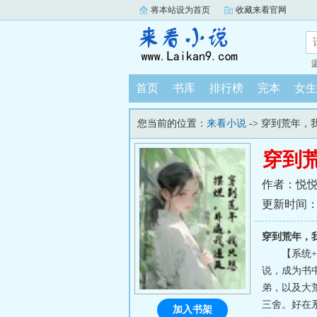
将本站设为首页
收藏来看官网
首页
书库
排行榜
完本
女生
您当前的位置：
来看小说
-> 穿到荒年
穿到
作者：悦
更新时间：202
穿到荒年，
【系统
说，成为书
弟，以及大
三舍。好在
加入书架