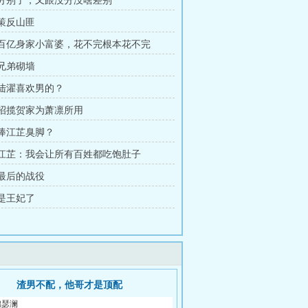
章 分别了，又跟没分没啥差别
 策反山匪
章 百亿身家小富婆，花不完根本花不完
 兄弟砌墙
章 陆濯喜欢男的？
章 招揽贺家为萧凛所用
 捧江芷臭脚？
章 江芷：我会让所有百姓都吃饱肚子
 最后的战役
 是王妃了
渣男不配，他哥才是顶配
锦瑟澜