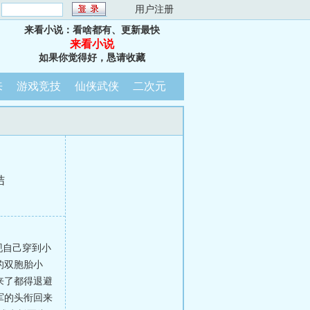
：
用户注册
来看小说：看啥都有、更新最快
来看小说
如果你觉得好，恳请收藏
来
游戏竞技
仙侠武侠
二次元
结
现自己穿到小
的双胞胎小
来了都得退避
军的头衔回来