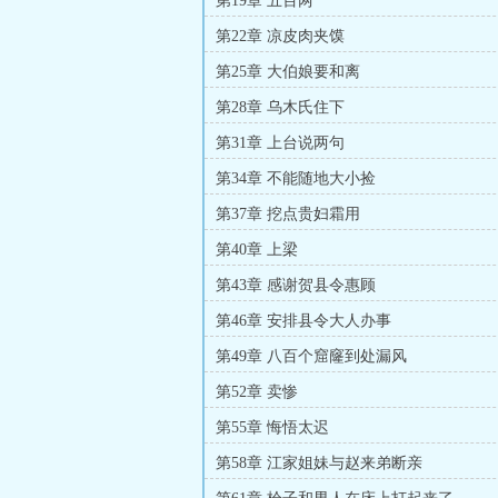
第19章 五百两
第22章 凉皮肉夹馍
第25章 大伯娘要和离
第28章 乌木氏住下
第31章 上台说两句
第34章 不能随地大小捡
第37章 挖点贵妇霜用
第40章 上梁
第43章 感谢贺县令惠顾
第46章 安排县令大人办事
第49章 八百个窟窿到处漏风
第52章 卖惨
第55章 悔悟太迟
第58章 江家姐妹与赵来弟断亲