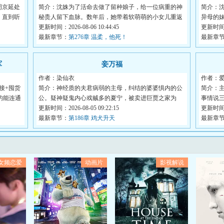
周京延处
简介：沈姝为了活命去做了留种娘子，给一位病重的神
简介：
，直到听
秘贵人留下血脉。数年后，她带着软萌萌的小女儿重返
异母的
京...
更新时间：2026-08-06 10:44:45
她...
更新时间：2
最新章节：
第276章 温柔，他死！
最新章
军
妾万福
作者：染仙衣
作者：
接+囤货
简介：神经质的夫君病弱的主母，纠结的婆婆惧内的公
简介：
的能连通
公。疑神疑鬼内心戏贼多的夏宁，被卖进巨贾之家为
事情说
妾，...
更新时间：2026-08-05 09:22:15
越...
更新时间：2
最新章节：
第186章 鸡犬升天
最新章
女频恋爱
动画片
影视解说