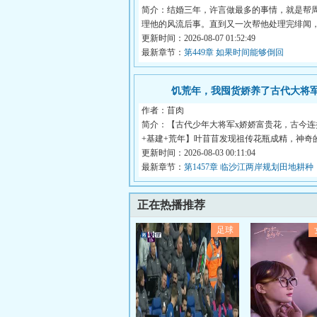
简介：结婚三年，许言做最多的事情，就是帮
理他的风流后事。直到又一次帮他处理完绯闻
见...
更新时间：2026-08-07 01:52:49
最新章节：
第449章 如果时间能够倒回
饥荒年，我囤货娇养了古代大将
作者：苜肉
简介：【古代少年大将军x娇娇富贵花，古今连
+基建+荒年】叶苜苜发现祖传花瓶成精，神奇
两...
更新时间：2026-08-03 00:11:04
最新章节：
第1457章 临沙江两岸规划田地耕种
正在热播推荐
足球