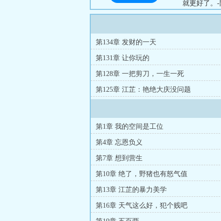
就更好了。
头，等他一举
第134章 发财的一天
第131章 让你玩的
第128章 一把剪刀，一生一死
第125章 江芷：艳绝大庆没问题
第1章 我的空间是工位
第4章 忘恩负义
第7章 想到营生
第10章 绝了，野猪也有怒气值
第13章 江芷的暴力美学
第16章 天气这么好，犯个贱吧