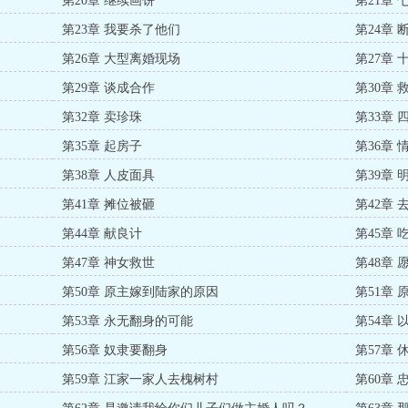
第20章 继续画饼
第21章 
第23章 我要杀了他们
第24章 
第26章 大型离婚现场
第27章
第29章 谈成合作
第30章 
第32章 卖珍珠
第33章
第35章 起房子
第36章 
第38章 人皮面具
第39章
第41章 摊位被砸
第42章
第44章 献良计
第45章
第47章 神女救世
第48章 
第50章 原主嫁到陆家的原因
第51章
第53章 永无翻身的可能
第54章
第56章 奴隶要翻身
第57章 
第59章 江家一家人去槐树村
第60章 