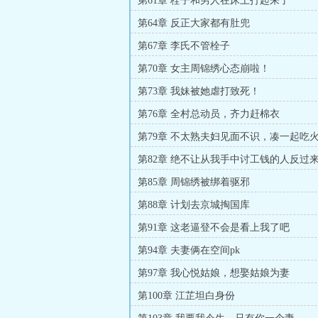
第61章 栓子和男人在床上打起来了
第64章 反正大家都有肚兜
第67章 李氏不管栓子
第70章 女主周锦绣心态崩啦！
第73章 我妹被她虐打致死！
第76章 全村总动员，齐力赶棉衣
第79章 不太熟夫妇见面不识，凑一起吃
第82章 绝不让从我手中讨工钱的人反过
第85章 周锦绣被绑着驱邪
第88章 计划去京城掏国库
第91章 这老逼登不会是看上我了吧
第94章 夫妻俩在空间pk
第97章 我心悦姑娘，想娶姑娘为妻
第100章 江芷坦白身份