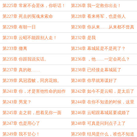
第225章 常家不会罢休，你听话！
第226章 我一定救你出去！
第227章 死去的冤魂来索命
第228章 看来将军，也是俗人
第229章 有朝一日
第230章 你从来……从来都不曾真
正了解过我
第231章 云昭不能跟别人走！
第232章 是我
第233章 撤离
第234章 幕城延是不是死了？
第235章 你跟我说实话。
第236章 ，他……一定会死么？
第237章 真的敢……
第238章 已经接走幕城延了
第239章 凤冠霞帔，同房花烛。
第240章 你早就筹谋好了
第241章 你，才是害他性命的始作
第242章 如今不是云昭，是太后了
俑者。
第243章 男宠？
第244章 在你不知道的时候，这里
就已经都是你了
第245章 走之前，想着见你一面
第246章 云昭跟幕城延要成婚了
第247章 也是用心了
第248章 可真是问到点子上了
第249章 我不甘心！
第250章 结局是什么，谁也不知道