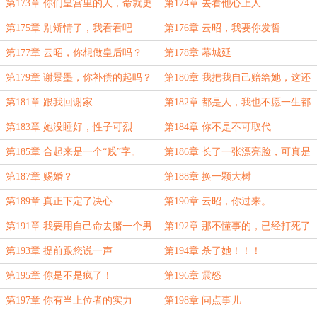
第173章 你们皇宫里的人，命就更
第174章 去看他心上人
贵重？
第175章 别矫情了，我看看吧
第176章 云昭，我要你发誓
第177章 云昭，你想做皇后吗？
第178章 幕城延
第179章 谢景墨，你补偿的起吗？
第180章 我把我自己赔给她，这还
不够吗？！
第181章 跟我回谢家
第182章 都是人，我也不愿一生都
在给别人做嫁衣。
第183章 她没睡好，性子可烈
第184章 你不是不可取代
第185章 合起来是一个“贱”字。
第186章 长了一张漂亮脸，可真是
占了大便宜了
第187章 赐婚？
第188章 换一颗大树
第189章 真正下定了决心
第190章 云昭，你过来。
第191章 我要用自己命去赌一个男
第192章 那不懂事的，已经打死了
人的良心，可不太蠢
第193章 提前跟您说一声
第194章 杀了她！！！
第195章 你是不是疯了！
第196章 震怒
第197章 你有当上位者的实力
第198章 问点事儿