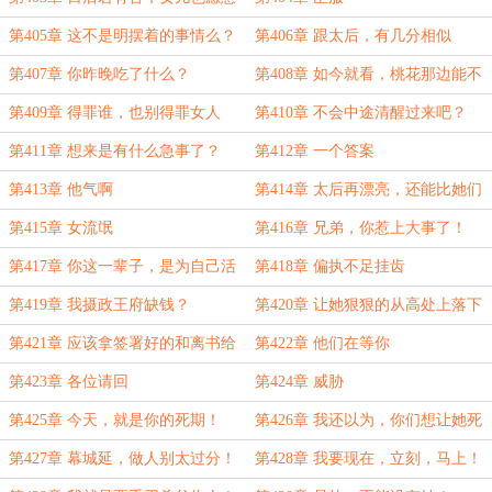
吃！
第405章 这不是明摆着的事情么？
第406章 跟太后，有几分相似
第407章 你昨晚吃了什么？
第408章 如今就看，桃花那边能不
能搞定谢景墨了。
第409章 得罪谁，也别得罪女人
第410章 不会中途清醒过来吧？
第411章 想来是有什么急事了？
第412章 一个答案
第413章 他气啊
第414章 太后再漂亮，还能比她们
三个好看？
第415章 女流氓
第416章 兄弟，你惹上大事了！
第417章 你这一辈子，是为自己活
第418章 偏执不足挂齿
的，你明白吗？
第419章 我摄政王府缺钱？
第420章 让她狠狠的从高处上落下
来。
第421章 应该拿签署好的和离书给
第422章 他们在等你
我
第423章 各位请回
第424章 威胁
第425章 今天，就是你的死期！
第426章 我还以为，你们想让她死
的更快一点呢
第427章 幕城延，做人别太过分！
第428章 我要现在，立刻，马上！