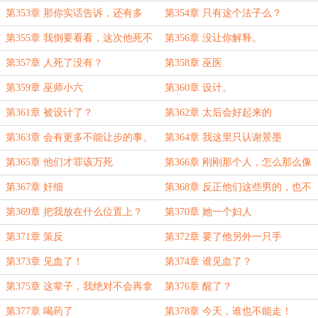
第353章 那你实话告诉，还有多
第354章 只有这个法子么？
久？
第355章 我倒要看看，这次他死不
第356章 没让你解释。
死！
第357章 人死了没有？
第358章 巫医
第359章 巫师小六
第360章 设计。
第361章 被设计了？
第362章 太后会好起来的
第363章 会有更多不能让步的事。
第364章 我这里只认谢景墨
第365章 他们才罪该万死
第366章 刚刚那个人，怎么那么像
太后呢？
第367章 奸细
第368章 反正他们这些男的，也不
吃亏不是。
第369章 把我放在什么位置上？
第370章 她一个妇人
第371章 策反
第372章 要了他另外一只手
第373章 见血了！
第374章 谁见血了？
第375章 这辈子，我绝对不会再拿
第376章 醒了？
你冒险
第377章 喝药了
第378章 今天，谁也不能走！