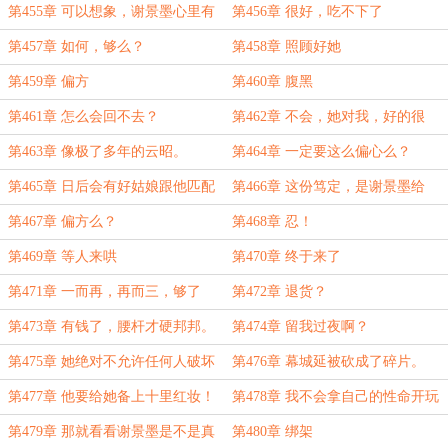
第455章 可以想象，谢景墨心里有
第456章 很好，吃不下了
多咬牙切齿。
第457章 如何，够么？
第458章 照顾好她
第459章 偏方
第460章 腹黑
第461章 怎么会回不去？
第462章 不会，她对我，好的很
第463章 像极了多年的云昭。
第464章 一定要这么偏心么？
第465章 日后会有好姑娘跟他匹配
第466章 这份笃定，是谢景墨给
的
的。
第467章 偏方么？
第468章 忍！
第469章 等人来哄
第470章 终于来了
第471章 一而再，再而三，够了
第472章 退货？
吧？
第473章 有钱了，腰杆才硬邦邦。
第474章 留我过夜啊？
第475章 她绝对不允许任何人破坏
第476章 幕城延被砍成了碎片。
她的幸福！
第477章 他要给她备上十里红妆！
第478章 我不会拿自己的性命开玩
笑的
第479章 那就看看谢景墨是不是真
第480章 绑架