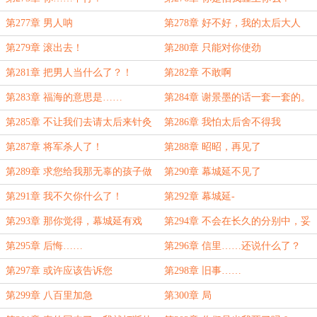
第277章 男人呐
第278章 好不好，我的太后大人
第279章 滚出去！
第280章 只能对你使劲
第281章 把男人当什么了？！
第282章 不敢啊
第283章 福海的意思是……
第284章 谢景墨的话一套一套的。
第285章 不让我们去请太后来针灸
第286章 我怕太后舍不得我
第287章 将军杀人了！
第288章 昭昭，再见了
第289章 求您给我那无辜的孩子做
第290章 幕城延不见了
主！
第291章 我不欠你什么了！
第292章 幕城延-
第293章 那你觉得，幕城延有戏
第294章 不会在长久的分别中，妥
吗？
协。
第295章 后悔……
第296章 信里……还说什么了？
第297章 或许应该告诉您
第298章 旧事……
第299章 八百里加急
第300章 局