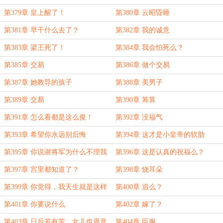
第379章 皇上醒了！
第380章 云昭昏睡
第381章 早干什么去了？
第382章 我的诚意
第383章 梁王死了！
第384章 我会怕死么？
第385章 交易
第386章 做个交易
第387章 她教导的孩子
第388章 美男子
第389章 交易
第390章 筹算
第391章 怎么看都是这么俊！
第392章 没福气
第393章 希望你永远别后悔
第394章 这才是小皇帝的软肋
第395章 你说谢将军为什么不理我
第396章 这是认真的祝福么？
第397章 宫里都知道了？
第398章 烧耳朵
第399章 你觉得，我天生就是这样
第400章 追么？
的人！
第401章 你要说什么
第402章 嫁了？
第403章 日后若有苦，女儿也愿意
第404章 臣服