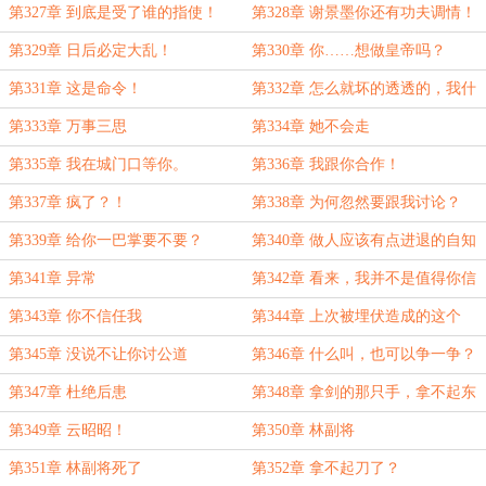
第327章 到底是受了谁的指使！
第328章 谢景墨你还有功夫调情！
第329章 日后必定大乱！
第330章 你……想做皇帝吗？
第331章 这是命令！
第332章 怎么就坏的透透的，我什
么都没干
第333章 万事三思
第334章 她不会走
第335章 我在城门口等你。
第336章 我跟你合作！
第337章 疯了？！
第338章 为何忽然要跟我讨论？
第339章 给你一巴掌要不要？
第340章 做人应该有点进退的自知
之明的
第341章 异常
第342章 看来，我并不是值得你信
任的人
第343章 你不信任我
第344章 上次被埋伏造成的这个
伤，是吗？
第345章 没说不让你讨公道
第346章 什么叫，也可以争一争？
第347章 杜绝后患
第348章 拿剑的那只手，拿不起东
西了
第349章 云昭昭！
第350章 林副将
第351章 林副将死了
第352章 拿不起刀了？