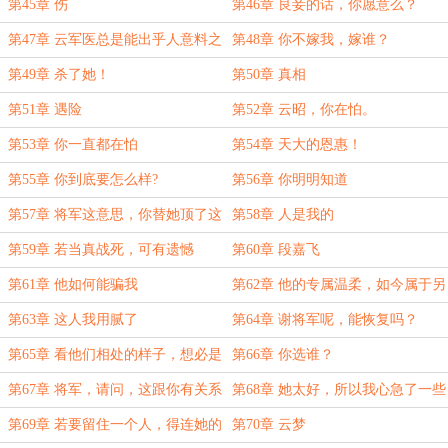
我就杀了你！
第45章 伤
第46章 良妾的话，你愿意么？
第47章 云军医总是能出乎人意料之
第48章 你不嫁我，嫁谁？
外
第49章 杀了她！
第50章 真相
第51章 遇险
第52章 云昭，你在怕。
第53章 你一直都在怕
第54章 天大的恩惠！
第55章 你到底要怎么样?
第56章 你明明知道
第57章 将军这意思，你替她顶了这
第58章 人是我的
事是么？
第59章 若当真战死，可有遗憾
第60章 段嘉飞
第61章 他如何能骗我
第62章 他的专属温柔，如今属于另
外一个人
第63章 这人我用腻了
第64章 谢将军呢，能恢复吗？
第65章 看他们相处的样子，想必是
第66章 你选谁？
很快会成婚了
第67章 将军，请问，这跟你有关系
第68章 她太好，所以我心急了一些
么？
第69章 若要留住一个人，得连她的
第70章 云梦