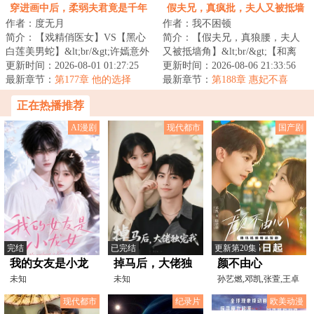
受委屈了
穿进画中后，柔弱夫君竟是千年
假夫兄，真疯批，夫人又被抵墙
作者：度无月
作者：我不困顿
蛇妖
角
简介：【戏精俏医女】VS【黑心
简介：【假夫兄，真狼腰，夫人
白莲美男蛇】&lt;br/&gt;许嫣意外
又被抵墙角】&lt;br/&gt;【和离
穿越进一幅破损古画中。
更新时间：2026-08-01 01:27:25
+男二上位+强取豪夺+前夫火葬场
更新时间：2026-08-06 21:33:56
&lt;br/&gt;醒来后...
最新章节：
第177章 他的选择
+医女+双强+...
最新章节：
第188章 惠妃不喜
她……
正在热播推荐
AI漫剧
现代都市
国产剧
完结
已完结
更新第20集
我的女友是小龙
掉马后，大佬独
颜不由心
女
未知
宠我
未知
孙艺燃,邓凯,张萱,王卓
弈,姜钰嫣,王侨铄,彭
现代都市
纪录片
欧美动漫