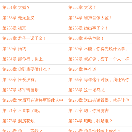
第251章 大婚？
第252章 太迟了
第253章 毫无意义
第254章 谁声音像太监！
第255章 祖宗
第256章 她出事了？！
第257章 君子一诺千金！
第258章 外头危险！
第259章 婚约
第260章 不能，你得先说什么事。
第261章 那你行，你上。
第262章 就好像，变了一个人一样
第263章 你到底要做什么？
第264章 换个道
第265章 怜爱没有。
第266章 每年这个时候，我还给你
送栗子
第267章 将军请留步
第268章 这一场乌龙
第269章 太后可在谢将军跟此人中
第270章 送出去谢景墨，就是让他
做一选择。
死啊
第271章 不喜欢了吧。
第272章 嗯，你挺厉害
第273章 洞房花烛
第274章 昭昭，我是谁？
第275章 你……不行？
第276章 你是怕我缠上你么？