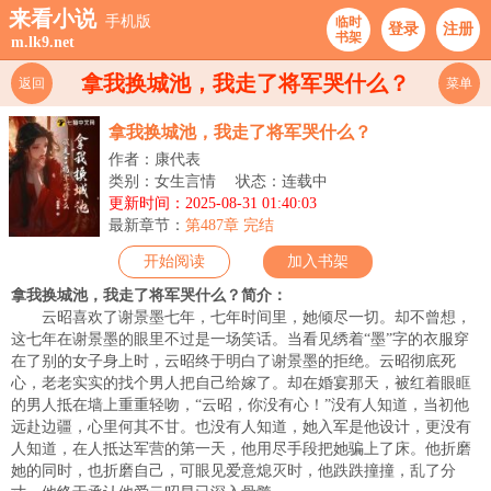
来看小说
手机版
临时
登录
注册
书架
m.lk9.net
拿我换城池，我走了将军哭什么？
返回
菜单
拿我换城池，我走了将军哭什么？
作者：康代表
类别：女生言情
状态：连载中
更新时间：2025-08-31 01:40:03
最新章节：
第487章 完结
开始阅读
加入书架
拿我换城池，我走了将军哭什么？简介：
云昭喜欢了谢景墨七年，七年时间里，她倾尽一切。却不曾想，
这七年在谢景墨的眼里不过是一场笑话。当看见绣着“墨”字的衣服穿
在了别的女子身上时，云昭终于明白了谢景墨的拒绝。云昭彻底死
心，老老实实的找个男人把自己给嫁了。却在婚宴那天，被红着眼眶
的男人抵在墙上重重轻吻，“云昭，你没有心！”没有人知道，当初他
远赴边疆，心里何其不甘。也没有人知道，她入军是他设计，更没有
人知道，在人抵达军营的第一天，他用尽手段把她骗上了床。他折磨
她的同时，也折磨自己，可眼见爱意熄灭时，他跌跌撞撞，乱了分