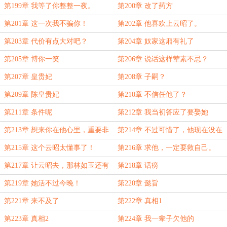
第199章 我等了你整整一夜。
第200章 改了药方
第201章 这一次我不骗你！
第202章 他喜欢上云昭了。
第203章 代价有点大对吧？
第204章 奴家这厢有礼了
第205章 博你一笑
第206章 说话这样荤素不忌？
第207章 皇贵妃
第208章 子嗣？
第209章 陈皇贵妃
第210章 不信任他了？
第211章 条件呢
第212章 我当初答应了要娶她
第213章 想来你在他心里，重要非
第214章 不过可惜了，他现在没在
常
这里
第215章 这个云昭太懂事了！
第216章 求他，一定要救自己。
第217章 让云昭去，那林如玉还有
第218章 话痨
活路？
第219章 她活不过今晚！
第220章 懿旨
第221章 来不及了
第222章 真相1
第223章 真相2
第224章 我一辈子欠他的