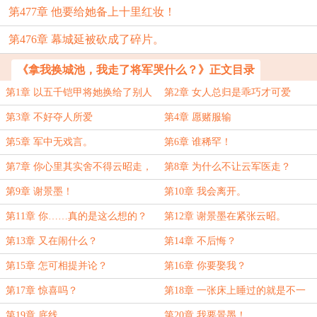
第477章 他要给她备上十里红妆！
第476章 幕城延被砍成了碎片。
《拿我换城池，我走了将军哭什么？》正文目录
第1章 以五千铠甲将她换给了别人
第2章 女人总归是乖巧才可爱
第3章 不好夺人所爱
第4章 愿赌服输
第5章 军中无戏言。
第6章 谁稀罕！
第7章 你心里其实舍不得云昭走，
第8章 为什么不让云军医走？
是不是？
第9章 谢景墨！
第10章 我会离开。
第11章 你……真的是这么想的？
第12章 谢景墨在紧张云昭。
第13章 又在闹什么？
第14章 不后悔？
第15章 怎可相提并论？
第16章 你要娶我？
第17章 惊喜吗？
第18章 一张床上睡过的就是不一
样！
第19章 底线
第20章 我要景墨！