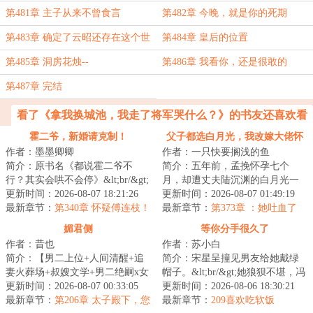
的爱你了
第481章 主子从来不曾食言
第482章 今晚，就是你的死期
第483章 确定了云昭还存在这个世
第484章 皇后的位置
间
第485章 洞房花烛--
第486章 我看你，还是很敢的
第487章 完结
看了《拿我换城池，我走了将军哭什么？》的书友还喜欢看
霍二爷，新婚请克制！
父子都选白月光，我改嫁大佬怀
作者：墨墨卿卿
作者：一只快要搁浅的鱼
崽爽翻
简介：原书名《都说霍二爷不
简介：五年前，孟挽怀孕七个
行？其实会哄不会停》&lt;br/&gt;
月，却遭丈夫陆沉渊的白月光一
恢复听力那天，阮念念得知自己
更新时间：2026-08-07 18:21:26
脚踢掉孩子，而最痛苦的是丈夫
更新时间：2026-08-07 01:49:19
被绿，甩了渣...
最新章节：
第340章 怀疑傅连枝！
的那句“歆妩也不...
最新章节：
第373章 ：她吐血了
媚君侧
等你分手很久了
作者：昔也
作者：苏小白
简介：【男二上位+人间清醒+追
简介：宋星呈撞见男友给她戴绿
妻火葬场+叔嫂文学+男二绝嗣x女
帽子。&lt;br/&gt;她狼狈不堪，冯
二好孕】&lt;br/&gt;&lt;br/&gt;燕
更新时间：2026-08-07 00:33:05
晋主动上门，一副正人君子的模
更新时间：2026-08-06 18:30:21
筝和太子...
最新章节：
第206章 太子殿下，您
样，“不送...
最新章节：
209喜欢吃软饭