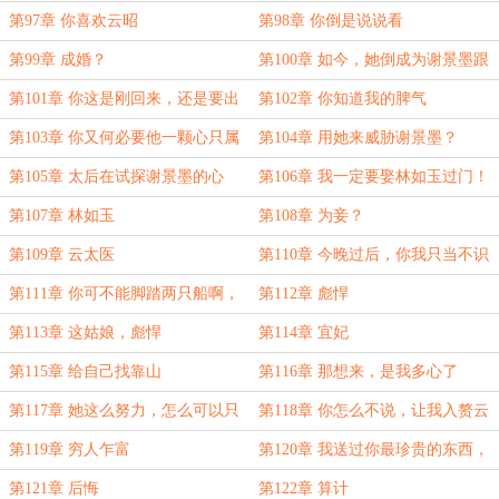
子一般不成？！
第97章 你喜欢云昭
第98章 你倒是说说看
第99章 成婚？
第100章 如今，她倒成为谢景墨跟
他白月光心里的一根
第101章 你这是刚回来，还是要出
第102章 你知道我的脾气
去？
第103章 你又何必要他一颗心只属
第104章 用她来威胁谢景墨？
于你？
第105章 太后在试探谢景墨的心
第106章 我一定要娶林如玉过门！
意。
第107章 林如玉
第108章 为妾？
第109章 云太医
第110章 今晚过后，你我只当不识
第111章 你可不能脚踏两只船啊，
第112章 彪悍
将军！
第113章 这姑娘，彪悍
第114章 宜妃
第115章 给自己找靠山
第116章 那想来，是我多心了
第117章 她这么努力，怎么可以只
第118章 你怎么不说，让我入赘云
为做个妾？
家？
第119章 穷人乍富
第120章 我送过你最珍贵的东西，
是你不懂
第121章 后悔
第122章 算计