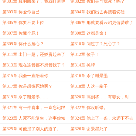
第301章 真的回来了，我就打断他
第302章 你们是当我死了吗？
的腿
第303章 你爱你自己
第304章 我们出去再接着切磋
第305章 你要不要上位
第306章 那就要看云昭更偏爱谁了
第307章 你懂个屁！
第308章 这都是命！
第309章 你什么居心？
第310章 问过了？死心了？
第311章 出门一趟，还娇贵起来了
第312章 傻子！
第313章 现在连管都不想管我了？
第314章 摊牌
第315章 我会一直陪着你
第316章 杀了谢景墨
第317章 你是想饿死她啊？
第318章 人这一辈子
第319章 杀了谢景墨……
第320章 高副将……有妻女，对
吧？
第321章 有一件喜事，一直忘记跟
第322章 你没听错。
你分享
第323章 人死不能复生，这事你知
第324章 他上了一条，永远下不去
道吗？
的贼船！
第325章 可他挡了别人的道了。
第326章 谢景墨死了