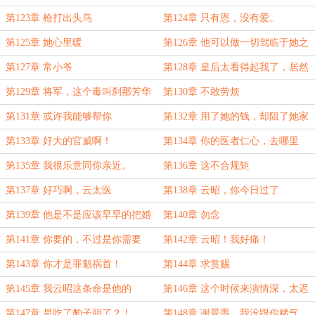
第123章 枪打出头鸟
第124章 只有恩，没有爱。
第125章 她心里暖
第126章 他可以做一切驾临于她之
上的事。
第127章 常小爷
第128章 皇后太看得起我了，居然
对我用了刹那芳华
第129章 将军，这个毒叫刹那芳华
第130章 不敢劳烦
第131章 或许我能够帮你
第132章 用了她的钱，却阻了她家
人离开的路！
第133章 好大的官威啊！
第134章 你的医者仁心，去哪里
了？
第135章 我很乐意同你亲近。
第136章 这不合规矩
第137章 好巧啊，云太医
第138章 云昭，你今日过了
第139章 他是不是应该早早的把婚
第140章 勿念
事定下来了。
第141章 你要的，不过是你需要
第142章 云昭！我好痛！
的，从来都不是云昭
第143章 你才是罪魁祸首！
第144章 求赏赐
第145章 我云昭这条命是他的
第146章 这个时候来演情深，太迟
了吧？！
第147章 是吃了豹子胆了？！
第148章 谢景墨，我没跟你赌气，