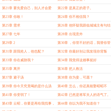
第21章 要先爱自己，别人才会爱
第22章 是真正的君子。
你。
第23章 你敢！
第24章 你不相信我？
第25章 需求
第26章 他怀疑我跟临城城主有勾结
第27章 七年
第28章 出现意外
第29章 2
第30章 ，你管不好的话，我替你管
第31章 跟我抢人，他也配？
第32章 你最好别让我发现你背叛
我！
第33章 你在威胁我？
第34章 我觉得这婚事挺好
第35章 离开
第36章 把人救活
第37章 避子汤
第38章 你为妾，可愿？
第39章 你今天究竟喝的是什么汤
第40章 怎么，你还真能娶昭昭不
药？！
成？
第41章 你变弱了！
第42章 已然是将军夫人的语气了。
第43章 云昭，你要是再给我找事，
第44章 你以为我不知道你？