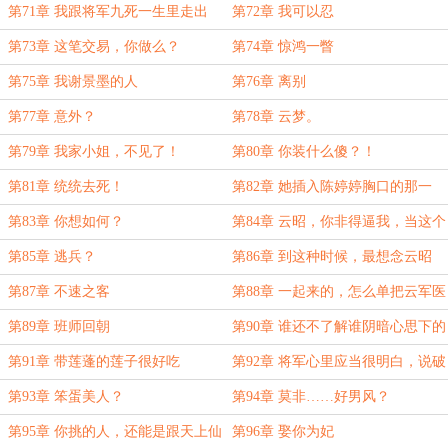
心，一起留下
第71章 我跟将军九死一生里走出
第72章 我可以忍
来，他会为我高兴的
第73章 这笔交易，你做么？
第74章 惊鸿一瞥
第75章 我谢景墨的人
第76章 离别
第77章 意外？
第78章 云梦。
第79章 我家小姐，不见了！
第80章 你装什么傻？！
第81章 统统去死！
第82章 她插入陈婷婷胸口的那一
刀，利落精准。
第83章 你想如何？
第84章 云昭，你非得逼我，当这个
正妻？
第85章 逃兵？
第86章 到这种时候，最想念云昭
第87章 不速之客
第88章 一起来的，怎么单把云军医
给留下了呢
第89章 班师回朝
第90章 谁还不了解谁阴暗心思下的
小九九呢？
第91章 带莲蓬的莲子很好吃
第92章 将军心里应当很明白，说破
没意思。不是吗？
第93章 笨蛋美人？
第94章 莫非……好男风？
第95章 你挑的人，还能是跟天上仙
第96章 娶你为妃