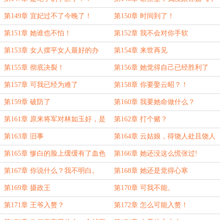
你知道的
第149章 宜妃过不了今晚了！
第150章 时间到了！
第151章 她谁也不怕！
第152章 我不会对你手软
第153章 女人摆平女人最好的办
第154章 来世再见
法，就是利用男人。
第155章 彻底决裂！
第156章 她觉得自己已经胜利了
第157章 可我已经为难了
第158章 你要娶云昭？！
第159章 破防了
第160章 我要她命做什么？
第161章 原来将军对林如玉好，是
第162章 打个赌？
有原因的
第163章 旧事
第164章 云姑娘，得饶人处且饶人
第165章 惨白的脸上缓缓有了血色
第166章 她还没这么慌张过!
第167章 你说什么？我不明白。
第168章 她还是觉得心寒
第169章 摄政王
第170章 可我不能。
第171章 王爷入赘？
第172章 怎么可能入赘！