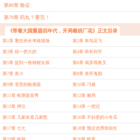
第80章 验证
第79章 药丸？要完！
《带着大国重器回年代，开局截胡厂花》正文目录
第1章 重生班长考核现场
第2章 笨鸟后飞
第3章 炫一把大的
第4章 班长到手
第5章 捉到一枚锦鲤女孩
第6章 戏弄母夜叉
第7章 发小
第8章 各怀鬼胎
第9章 变异的检测器
第10章 刁难
第11章 检测器首秀
第12章 赌局
第13章 押注
第14章 一把过
第15章 几家欢喜几家愁
第16章 不好惹的小冬瓜
第17章 七七
第18章 预定优秀班组长
第19章 收获
第20章 暗算