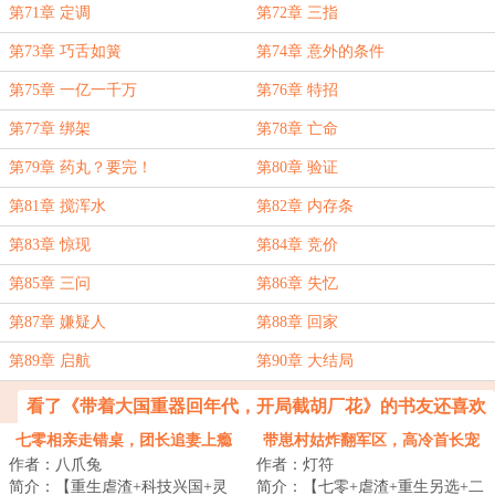
第71章 定调
第72章 三指
第73章 巧舌如簧
第74章 意外的条件
第75章 一亿一千万
第76章 特招
第77章 绑架
第78章 亡命
第79章 药丸？要完！
第80章 验证
第81章 搅浑水
第82章 内存条
第83章 惊现
第84章 竞价
第85章 三问
第86章 失忆
第87章 嫌疑人
第88章 回家
第89章 启航
第90章 大结局
看了《带着大国重器回年代，开局截胡厂花》的书友还喜欢
看
七零相亲走错桌，团长追妻上瘾
带崽村姑炸翻军区，高冷首长宠
作者：八爪兔
作者：灯符
求生崽
疯了
简介：【重生虐渣+科技兴国+灵
简介：【七零+虐渣+重生另选+二