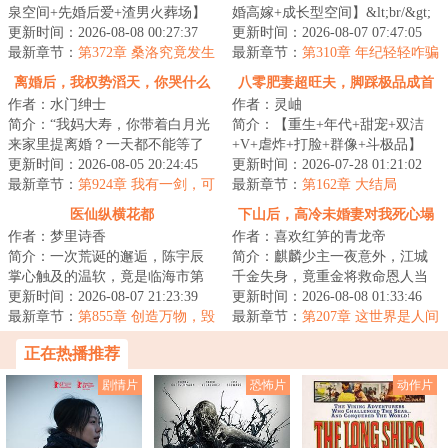
泉空间+先婚后爱+渣男火葬场】
婚高嫁+成长型空间】&lt;br/&gt;
&lt;br/&gt;桑洛一直以为，自己是
更新时间：2026-08-08 00:27:37
结婚十八年，周文秋上照顾瞎眼
更新时间：2026-08-07 07:47:05
全天下最幸...
最新章节：
第372章 桑洛究竟发生
公爹多病婆...
最新章节：
第310章 年纪轻轻咋骗
了什么？
人呢？
离婚后，我权势滔天，你哭什么
八零肥妻超旺夫，脚踩极品成首
作者：水门绅士
作者：灵岫
富
简介：“我妈大寿，你带着白月光
简介：【重生+年代+甜宠+双洁
来家里提离婚？一天都不能等了
+V+虐炸+打脸+群像+斗极品】
吗？”“是！”“好，今日我们恩断义
更新时间：2026-08-05 20:24:45
&lt;br/&gt;现代高科技人才宋青禾
更新时间：2026-07-28 01:21:02
绝！”...
最新章节：
第924章 我有一剑，可
穿成八零作精肥...
最新章节：
第162章 大结局
开天！
医仙纵横花都
下山后，高冷未婚妻对我死心塌
作者：梦里诗香
作者：喜欢红笋的青龙帝
地
简介：一次荒诞的邂逅，陈宇辰
简介：麒麟少主一夜意外，江城
掌心触及的温软，竟是临海市第
千金失身，竟重金将救命恩人当
一绝色。这一夜风流，却唤醒了
更新时间：2026-08-07 21:23:39
作市井混混打发。&lt;br/&gt;林平
更新时间：2026-08-08 01:33:46
他沉寂千年的记...
最新章节：
第855章 创造万物，毁
身负麒麟神...
最新章节：
第207章 这世界是人间
灭一切（求推荐、月票）
烈狱
正在热播推荐
剧情片
恐怖片
动作片