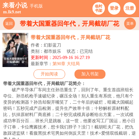
来看小说
手机版
临时
登录
注册
书架
m.lk9.net
带着大国重器回年代，开局截胡厂花
返回
菜单
带着大国重器回年代，开局截胡厂花
作者：幻影蓝刀
类别：都市娱乐
状态：已完结
更新时间：2025-09-16 16:27:19
最新章节：
第90章 大结局
开始阅读
加入书架
带着大国重器回年代，开局截胡厂花简介：
破产半导体厂车间主任孙浩重生了，回到了年。重生首战班组长
夺位、孙浩机枪手速破纪录，碾压全场！别人重生有系统，他只有个
变异的检测器？孙浩却裂开嘴笑了，二十年后的破烂，暗藏大国崛起
密码！五秒完成产品检测，提升生产效率十倍；十秒解析原材料配
比，扒掉原材料厂商底裤；二十秒完成模具诊断给出方案，一次试模
成功率百分百.....班长只是跳板，这一世，他要改写工厂国运，抢小日
子订单，卡位鹰酱技术，想卡我们脖子？没门！截胡旺夫厂花，把仇
敌踩进监狱！看腹黑技术宅男如何倒反天罡！技术+爱情双线截胡，逆