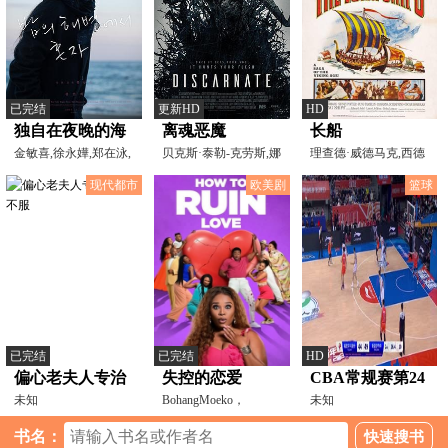
已完结
更新HD
HD
独自在夜晚的海
离魂恶魔
长船
边
金敏喜,徐永嬅,郑在泳,
贝克斯·泰勒-克劳斯,娜
理查德·威德马克,西德
文成根,权海骁,宋宣
丁·维拉兹盖兹,托
尼·波蒂埃,拉斯·坦
现代都市
欧美剧
篮球
已完结
已完结
HD
偏心老夫人专治
失控的恋爱
CBA常规赛第24
各种不服
未知
BohangMoeko，
轮 福建浔兴股份
未知
DumisaniMbebe
VS新疆伊力特
书名：