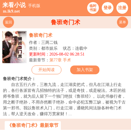
来看小说
手机版
临时
登录
注册
书架
m.lk9.net
鲁班奇门术
返回
菜单
鲁班奇门术
作者：三两二钱
类别：都市娱乐
状态：连载中
更新时间：2026-08-02 06:28:51
最新章节：
第77章 手术
开始阅读
加入书架
鲁班奇门术简介：
自古五行八作，三教九流，走江湖卖把式，但凡在江湖上行走
的，各行各派皆有几招独特的法子，或是奇技，或是秘法。木匠的祖
师爷鲁班，就为后人留下一个独门绝技《鲁班经》。以此书修行者，
用之断子绝孙，不用亦然断子绝孙，命中必犯五弊三缺，被视为千古
第一邪书。我以鲁班术入门，行走江湖，通晓民间法脉各种奇门术
法，帮人逆天改命，赚得万贯家财！...
《鲁班奇门术》最新章节