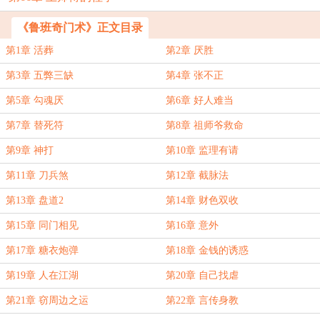
《鲁班奇门术》正文目录
第1章 活葬
第2章 厌胜
第3章 五弊三缺
第4章 张不正
第5章 勾魂厌
第6章 好人难当
第7章 替死符
第8章 祖师爷救命
第9章 神打
第10章 监理有请
第11章 刀兵煞
第12章 截脉法
第13章 盘道2
第14章 财色双收
第15章 同门相见
第16章 意外
第17章 糖衣炮弹
第18章 金钱的诱惑
第19章 人在江湖
第20章 自己找虐
第21章 窃周边之运
第22章 言传身教