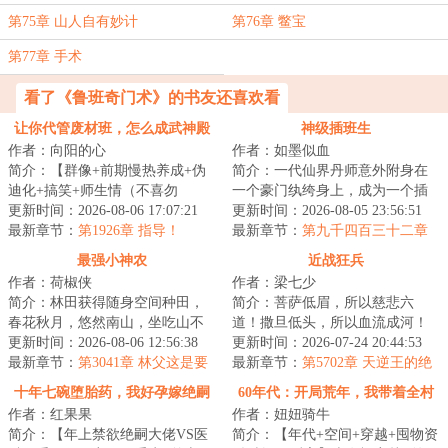
第75章 山人自有妙计
第76章 鳖宝
第77章 手术
看了《鲁班奇门术》的书友还喜欢看
让你代管废材班，怎么成武神殿
神级插班生
作者：向阳的心
作者：如墨似血
了
简介：【群像+前期慢热养成+伪
简介：一代仙界丹师意外附身在
迪化+搞笑+师生情（不喜勿
一个豪门纨绔身上，成为一个插
入）】半个月撵走三个班主任。
更新时间：2026-08-06 17:07:21
班生，以一身神奇仙术，混迹于
更新时间：2026-08-05 23:56:51
面对有着人均混世魔...
最新章节：
第1926章 指导！
美女丛中，在都...
最新章节：
第九千四百三十二章
原来如此！
最强小神农
近战狂兵
作者：荷椒侠
作者：梁七少
简介：林田获得随身空间种田，
简介：菩萨低眉，所以慈悲六
春花秋月，悠然南山，坐吃山不
道！撒旦低头，所以血流成河！
空。他只想过好自己的小日子，
更新时间：2026-08-06 12:56:38
以撒旦之名，专职杀戮，他要当
更新时间：2026-07-24 20:44:53
实力却不允许他...
最新章节：
第3041章 林父这是要
最强的那个男人！...
最新章节：
第5702章 天逆王的绝
下套了
境！
十年七碗堕胎药，我好孕嫁绝嗣
60年代：开局荒年，我带着全村
作者：红果果
作者：妞妞骑牛
他悔疯了
吃肉
简介：【年上禁欲绝嗣大佬VS医
简介：【年代+空间+穿越+囤物资