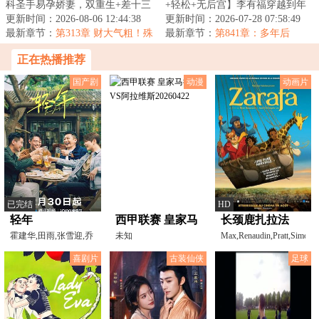
科圣手易孕娇妻，双重生+差十三
+轻松+无后宫】李有福穿越到年
岁+打脸虐渣+渣夫火葬场】
更新时间：2026-08-06 12:44:38
灾荒年，一个和他同名同姓的男
更新时间：2026-07-28 07:58:49
&lt;br/&gt; 苏婉...
最新章节：
第313章 财大气粗！殊
人身上，并且...
最新章节：
第841章：多年后
不知是圈套
正在热播推荐
国产剧
动漫
动画片
已完结
HD
轻年
西甲联赛 皇家马
长颈鹿扎拉法
霍建华,田雨,张雪迎,乔
德里VS阿拉维斯
未知
Max,Renaudin,Pratt,Simon,A
振宇,刘端端,隋俊波,
o
20260422
喜剧片
古装仙侠
足球