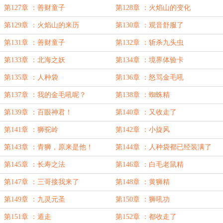
第127章 ：善财童子
第128章 ：火焰山的变化
第129章 ：火焰山的来历
第130章 ：观音舒服了
第131章 ：善财童子
第132章 ：斩杀九头虫
第133章 ：北海之妖
第134章 ：境界体验卡
第135章 ：人种袋
第136章 ：怒骂金毛吼
第137章 ：我的金毛吼呢？
第138章 ：蜘蛛精
第139章 ：百眼神君！
第140章 ：又收走了
第141章 ：狮驼岭
第142章 ：小旋风
第143章 ：青狮，原来是他！
第144章 ：人种袋都已经装满了
第145章 ：长寿之法
第146章 ：白毛老鼠精
第147章 ：三哥接我来了
第148章 ：黄狮精
第149章 ：九灵元圣
第150章 ：狮吼功
第151章 ：遁走
第152章 ：都收走了