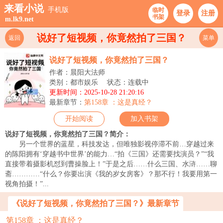
来看小说
手机版
临时
登录
注册
书架
m.lk9.net
说好了短视频，你竟然拍了三国？
返回
菜单
说好了短视频，你竟然拍了三国？
作者：晨阳大法师
类别：都市娱乐
状态：连载中
更新时间：2025-10-28 21:20:16
最新章节：
第158章 ：这是真经？
开始阅读
加入书架
说好了短视频，你竟然拍了三国？简介：
另一个世界的蓝星，科技发达，但唯独影视停滞不前…穿越过来
的陈阳拥有‘穿越书中世界’的能力…“拍《三国》还需要找演员？”“我
直接带着摄影机怼到曹操脸上！”于是之后……什么三国、水浒……聊
斋…………“什么？你要出演《我的岁女房客》？那不行！我要用第一
视角拍摄！”...
《说好了短视频，你竟然拍了三国？》最新章节
第158章 ：这是真经？