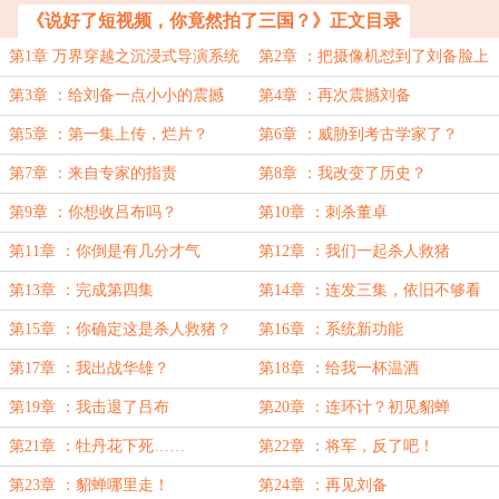
《说好了短视频，你竟然拍了三国？》正文目录
第1章 万界穿越之沉浸式导演系统
第2章 ：把摄像机怼到了刘备脸上
第3章 ：给刘备一点小小的震撼
第4章 ：再次震撼刘备
第5章 ：第一集上传，烂片？
第6章 ：威胁到考古学家了？
第7章 ：来自专家的指责
第8章 ：我改变了历史？
第9章 ：你想收吕布吗？
第10章 ：刺杀董卓
第11章 ：你倒是有几分才气
第12章 ：我们一起杀人救猪
第13章 ：完成第四集
第14章 ：连发三集，依旧不够看
第15章 ：你确定这是杀人救猪？
第16章 ：系统新功能
第17章 ：我出战华雄？
第18章 ：给我一杯温酒
第19章 ：我击退了吕布
第20章 ：连环计？初见貂蝉
第21章 ：牡丹花下死……
第22章 ：将军，反了吧！
第23章 ：貂蝉哪里走！
第24章 ：再见刘备