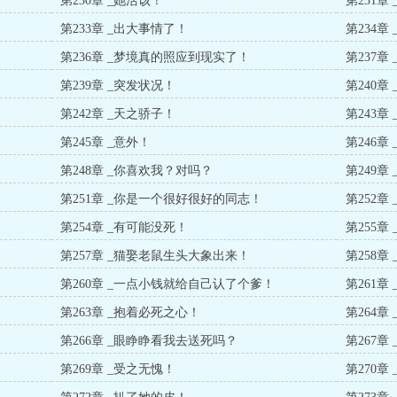
第230章 _她活该！
第231章
第233章 _出大事情了！
第234章
第236章 _梦境真的照应到现实了！
第237章
第239章 _突发状况！
第240章
第242章 _天之骄子！
第243
第245章 _意外！
第246
第248章 _你喜欢我？对吗？
第249章
第251章 _你是一个很好很好的同志！
第252章
第254章 _有可能没死！
第255
第257章 _猫娶老鼠生头大象出来！
第258
第260章 _一点小钱就给自己认了个爹！
第261章
第263章 _抱着必死之心！
第264
第266章 _眼睁睁看我去送死吗？
第267章
第269章 _受之无愧！
第270