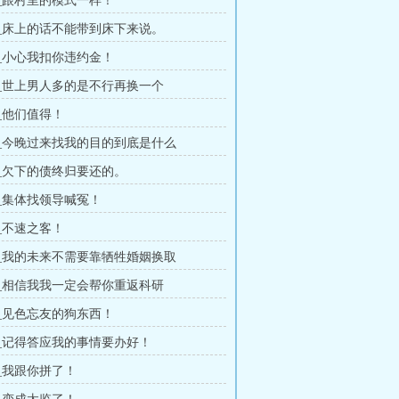
章 _跟村里的模式一样！
章 _床上的话不能带到床下来说。
章 _小心我扣你违约金！
章 _世上男人多的是不行再换一个
 _他们值得！
章 _今晚过来找我的目的到底是什么
章 _欠下的债终归要还的。
 _集体找领导喊冤！
 _不速之客！
章 _我的未来不需要靠牺牲婚姻换取
章 _相信我我一定会帮你重返科研
章 _见色忘友的狗东西！
章 _记得答应我的事情要办好！
 _我跟你拼了！