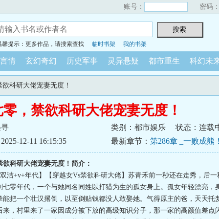
账号：
密码
温馨提示：更多作品，请搜索查找
临时书架
我的书架
言情
玄幻奇幻
历史军事
灵异悬疑
都市重生
科幻未
，禁欲科研大佬宠妻无度！
七零，禁欲科研大佬宠妻无度！
墨寻
类别：都市娱乐
状态：连载
5-12-11 16:15:35
最新章节：
第286章 _一败成熊
禁欲科研大佬宠妻无度！简介：
+双洁+v+年代】【穿越女Vs禁欲科研大佬】苏青禾前一秒还在走秀，后
到七零年代，一个与她同名同姓以打猎为生的孤女身上。孤女年轻漂亮，
拳能把一个壮汉撂倒，以至倒贴钱都没人敢娶她。气得原主的爸，天天托
后来，村里来了一家因成分被下放的高级知识分子，那一家的高颜值差点