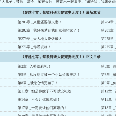
的大儿子，禁欲、清冷、帅破天际，苏青禾一眼看中。“嫁给我，我来做你
，彩礼一给，立刻娶回家入洞房。……入洞房前，乡亲们都在劝她，“人家
《穿越七零，禁欲科研大佬宠妻无度！》最新章节
娇肉贵，洞房的时候悠着点，别把人家吓着了。”结果，男人没有被吓着，
牙咧嘴的扶着后腰打颤颤，“谁说好看的男人都是中看不中用的假把式。”
第285章 _来世还要做夫妻！
第284章
，有朝一日为了生存竟委身猎户女。本以为只是无奈之下的妥协，从未奢
第282章 _我好像梦到我们京都的家了！
第281章
后才发现...
第279章 _天大地大吃饭最大！
第278
第276章 _你没资格！
第275章
《穿越七零，禁欲科研大佬宠妻无度！》正文目录
第2章 _入赘给彩礼！
第3章 
第5章 _从没想过被一个小姑娘来养活！
第6章 
第8章 _感觉心情更差了！
第9章 
第11章 _她是你嫂子不可以没礼貌！
第12章
第14章 _不会让你做寡妇！
第15章
第17章 _一定要让他们离婚的！
第18章