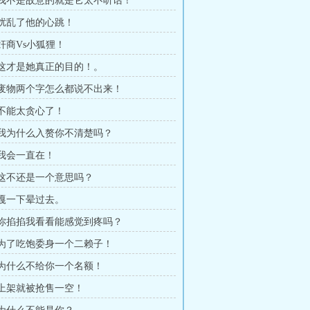
 _我不是故意的就是它太不听话！
 _扰乱了他的心跳！
_奸商Vs小狐狸！
 _这才是她真正的目的！。
 _废物两个字怎么都说不出来！
 _不能太贪心了！
 _我为什么入赘你不清楚吗？
_我会一直在！
 _这不还是一个意思吗？
 _嘎一下晕过去。
 _你掐掐我看看能感觉到疼吗？
 _为了吃饱委身一个二赖子！
 _为什么不给你一个名额！
 _上架就被抢售一空！