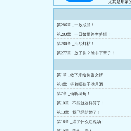
尤其是那家
伞。”于是
市来的，身
被修理得龇
第286章 _一败成熊！
来没有想过
第283章 _一日赘婿终生赘婿！
魂伴侣。可婚
第280章 _油尽灯枯！
第277章 _放了你？除非下辈子！
第1章 _救下来给你当女婿！
第4章 _等着喝孩子满月酒！
第7章 _偷听墙角！
第10章 _不能就这样算了！
第13章 _我已经结婚了！
第16章 _灌了什么迷魂汤！