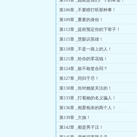
第103章 _她就是我们厂子的希望！
第106章 _不要瞎打听那种事！
第109章 _重要的身份！
第112章 _提前预定你的下辈子！
第115章 _慧眼识英雄！
第118章 _不是一路上的人！
第121章 _给你的零花钱！
第124章 _敢不敢签合同？
第127章 _同归于尽！
第130章 _你对她挺关注的！
第133章 _打着她的名义骗人！
第136章 _相爱相杀的两个人！
第139章 _欠抽！
第142章 _都是男子汉！