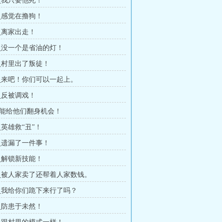
 _我只要他死！
 _感觉在撸狗！
 _离家出走！
章 _没一个是省油的灯！
 _村里出了叛徒！
章 _来吧！你们可以一起上。
 _反被调戏！
_不能给他们翻身机会！
 _英雄救“丑”！
 _遗漏了一件事！
 _解锁新技能！
章 _被人家卖了还帮着人家数钱。
章 _我给你们跪下来行了吗？
 _防患于未然！