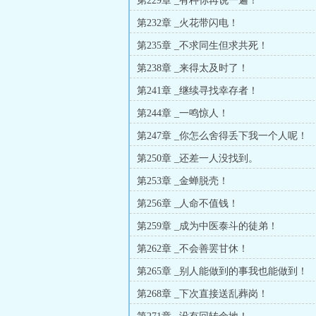
第229章 _有种你再说一遍！
第232章 _火花带闪电！
第235章 _不求同生但求共死！
第238章 _来得太及时了！
第241章 _继续寻找幸存者！
第244章 _一鸣惊人！
第247章 _你怎么舍得丢下我一个人呢！
第250章 _还差一人没找到。
第253章 _金蝉脱壳！
第256章 _人命不值钱！
第259章 _成为中医泰斗的徒弟！
第262章 _不会善罢甘休！
第265章 _别人能做到的事我也能做到！
第268章 _下次直接送乱葬岗！