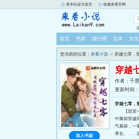
将本站设为首页
收藏来看官网
首页
书库
排行榜
完本
女生
您当前的位置：
来看小说
-> 穿越七零
穿越
作者：千
更新时间：202
穿越七零，
【甜宠
中脑袋穿越
气暴躁，一
孝女。……
加入书架