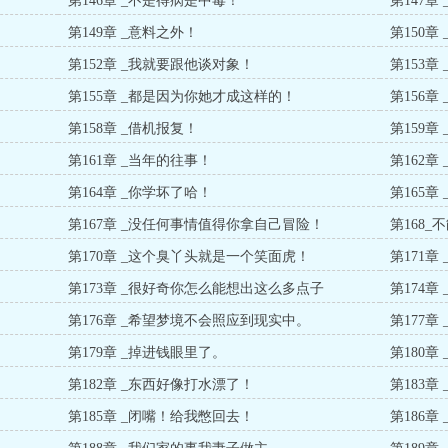
第146章 _不是得病是中毒！
第147章
第149章 _意料之外！
第150章
第152章 _我就要跟他谈对象！
第153章
第155章 _都是因为你她才成这样的！
第156
第158章 _借机报复！
第159章
第161章 _当年的往事！
第162
第164章 _你学坏了哈！
第165章
第167章 _没任何事情值得你拿自己冒险！
第168
第170章 _这个臭丫头就是一个笑面虎！
第171章
第173章 _很好奇你怎么能想出这么多点子
第174章
第176章 _希望梦境不会照应到现实中。
第177章
第179章 _掉进钱眼里了。
第180
！
第182章 _东西好像打水漂了！
第183
第185章 _闭嘴！给我憋回去！
第186章