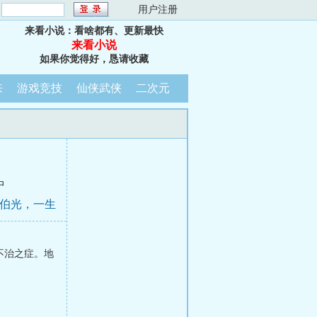
：
用户注册
来看小说：看啥都有、更新最快
来看小说
如果你觉得好，恳请收藏
来
游戏竞技
仙侠武侠
二次元
中
田伯光，一生
不治之症。地