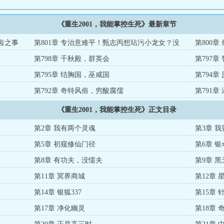
《重生2001，我能掌控生死》最新章节
齿之事
第801章 专治意难平！甄志丙想玷污小龙女？没
第800
门！
第798章 千秋殿，群英会
第797
第795章 结胸国，巫咸国
第794
第792章 奇特风俗，穷酸腐儒
第791
《重生2001，我能掌控生死》正文目录
第2章 我有两个灵魂
第3章 
第5章 初窥修仙门径
第6章 
第8章 有功夫，没懦夫
第9章 
第11章 冥界商城
第12章 星
第14章 银狐337
第15章
第17章 净化幽灵
第18章 