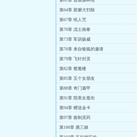
第61章 晋级炼神境
第64章 脏腑大扫除
第67章 纸人咒
第70章 戊土南拳
第73章 军训扬威
第76章 来自银狐的邀请
第79章 飞针封灵
第82章 鸳鸯楼
第85章 五个女朋友
第88章 奇门遁甲
第91章 陪美女逛街
第94章 赠送金卡
第97章 炼制灵药
第100章 扈三娘