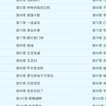
第62章 仙鹤神针
第63章 
第65章 神奇的炼药过程
第66章 
第68章 紫微斗数
第69章
第71章 一战成名
第72章
第74章 庚金长拳
第75章 
第77章 醉打蒋门神
第78章
第80章 搜魂
第81章 
第83章 五灵发威
第84章
第86章 五灵剑
第87章
第89章 甲木青龙阵
第90章
第92章 爱与美食不可辜负
第93章
第95章 开辟灵田
第96章
第98章 室友失踪了
第99章
第101章 螳螂捕蝉
第102章