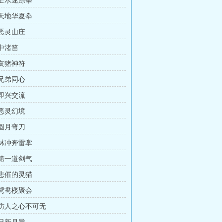
 壬水迷踪拳
 天地华夏拳
 恶灵山庄
 中渚笛
 亥猪神符
 兄弟同心
 即兴交流
 恶灵幻境
 圆月弯刀
 林冲奔雷掌
 第一道剑气
 悲催的灵猫
 鸳鸯楼聚会
章 防人之心不可无