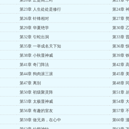
第20章 正是高三时
第21章
第23章 人生处处是修行
第24章
第26章 针锋相对
第27章 
第29章 华夏绝学
第30章
第32章 引蛇出洞
第33章
第35章 一举成名天下知
第36章 
第38章 小秋显神威
第39章 
第41章 奇门阵法
第42章
第44章 狗肉滚三滚
第45章
第47章 离别
第48章 
第50章 初级聚灵阵
第51章 
第53章 太极显神威
第54章
第56章 有趣的室友
第57章
第59章 做兄弟，在心中
第60章