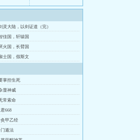
章 剑灵大陆，以剑证道（完）
章 智佳国，轩辕国
章 厌火国，长臂国
章 淑士国，假斯文
我要掌控生死
银伞显神威
黑无常索命
君668
 针灸甲乙经
奇门遁法