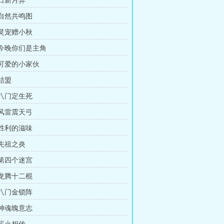
 日新月异
 自然共鸣图
 灵宠赠小秋
章 今晚你们是主角
 可爱的小家伙
 结盟
 八门定生死
 风雷震天弓
 胜利的滋味
 先祖之炎
 第四个迷宫
 龙腾十二棍
 八门金锁阵
 神魂魄意志