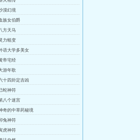
 薪火相传
 沙漠幻境
 血族女伯爵
 八方天马
 灵力蜕变
章 外语大学多美女
 黄帝宅经
 大游年歌
章 六十四卦定吉凶
 巳蛇神符
 第八个迷宫
章 神奇的中草药秘境
 卯兔神符
 寅虎神符