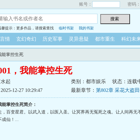
账号：
密码
温馨提示：更多作品，请搜索查找
临时书架
我的书架
言情
玄幻奇幻
历史军事
灵异悬疑
都市重生
科幻未
，我能掌控生死
001，我能掌控生死
笙水起
类别：都市娱乐
状态：连载
5-12-27 10:29:47
最新章节：
第802章 采花大盗
最难以启齿之事
，我能掌控生死简介：
走，百变星君。以武入道，以医入圣。让冥界再无冤死之魂。让人间再无
成仙！...