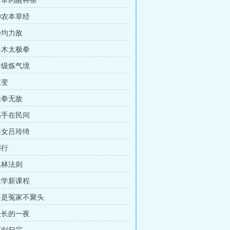
 中草药醒神茶
 神农本草经
势均力敌
 乙木太极拳
 晋级炼气境
惊变
铁拳无敌
 高手在民间
 美女吕玲绮
同行
丛林法则
 大学新课程
 不是冤家不聚头
 漫长的一夜