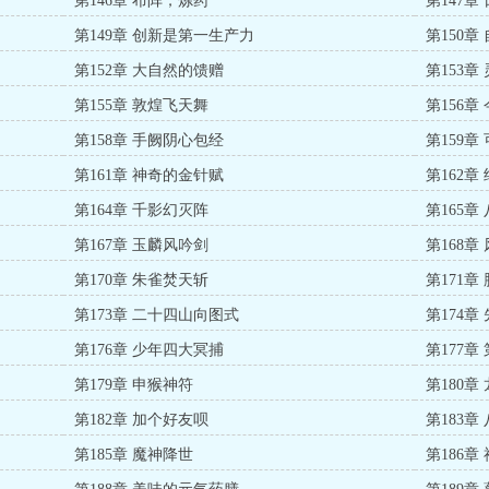
第146章 布阵，炼药
第147章
第149章 创新是第一生产力
第150章
第152章 大自然的馈赠
第153章
第155章 敦煌飞天舞
第156
第158章 手阙阴心包经
第159章
第161章 神奇的金针赋
第162章
第164章 千影幻灭阵
第165章
第167章 玉麟风吟剑
第168章
第170章 朱雀焚天斩
第171章
第173章 二十四山向图式
第174章
第176章 少年四大冥捕
第177章
第179章 申猴神符
第180章
第182章 加个好友呗
第183章
第185章 魔神降世
第186章