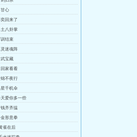
万剑归宗
不甘心
 李奕回来了
 己土八卦掌
军训结束
 五灵迷魂阵
古武宝藏
 常回家看看
 衣锦不夜行
 银星千机伞
 每天爱你多一些
 有钱齐齐揾
 辛金形意拳
 黄雀在后