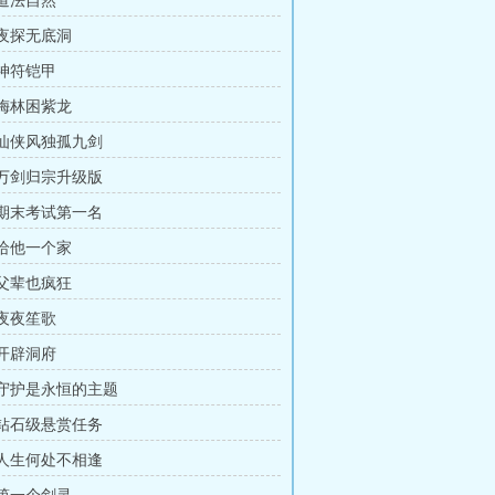
 道法自然
 夜探无底洞
 神符铠甲
 梅林困紫龙
章 仙侠风独孤九剑
章 万剑归宗升级版
章 期末考试第一名
 给他一个家
 父辈也疯狂
 夜夜笙歌
 开辟洞府
章 守护是永恒的主题
章 钻石级悬赏任务
章 人生何处不相逢